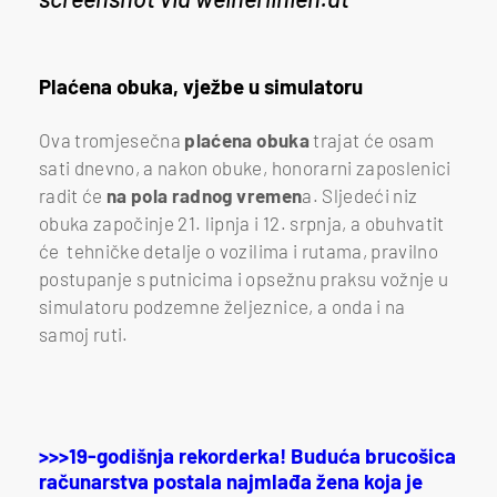
Plaćena obuka, vježbe u simulatoru
Ova tromjesečna
plaćena obuka
trajat će osam
sati dnevno, a nakon obuke, honorarni zaposlenici
radit će
na pola radnog vremen
a. Sljedeći niz
obuka započinje 21. lipnja i 12. srpnja, a obuhvatit
će tehničke detalje o vozilima i rutama, pravilno
postupanje s putnicima i opsežnu praksu vožnje u
simulatoru podzemne željeznice, a onda i na
samoj ruti.
>>>19-godišnja rekorderka! Buduća brucošica
računarstva postala najmlađa žena koja je