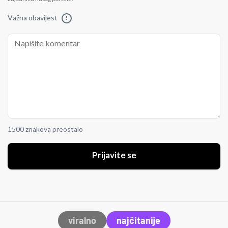
Važna obavijest
!
1500 znakova preostalo
Prijavite se
viralno
najčitanije