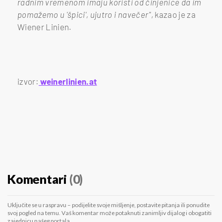
radnim vremenom imaju koristi od činjenice da im
pomažemo u 'špici', ujutro i navečer"
, kazao je za
Wiener Linien.
izvor:
weinerlinien.at
Komentari
(0)
Uključite se u raspravu – podijelite svoje mišljenje, postavite pitanja ili ponudite
svoj pogled na temu. Vaš komentar može potaknuti zanimljiv dijalog i obogatiti
zajednicu našeg portala.