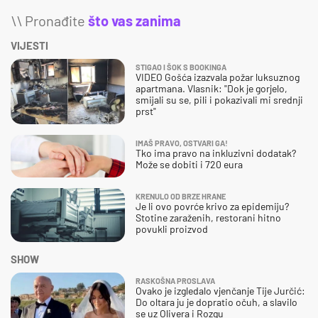
\\ Pronađite
što vas zanima
VIJESTI
STIGAO I ŠOK S BOOKINGA
VIDEO Gošća izazvala požar luksuznog
apartmana. Vlasnik: "Dok je gorjelo,
smijali su se, pili i pokazivali mi srednji
prst"
IMAŠ PRAVO, OSTVARI GA!
Tko ima pravo na inkluzivni dodatak?
Može se dobiti i 720 eura
KRENULO OD BRZE HRANE
Je li ovo povrće krivo za epidemiju?
Stotine zaraženih, restorani hitno
povukli proizvod
SHOW
RASKOŠNA PROSLAVA
Ovako je izgledalo vjenčanje Tije Jurčić:
Do oltara ju je dopratio očuh, a slavilo
se uz Olivera i Rozgu