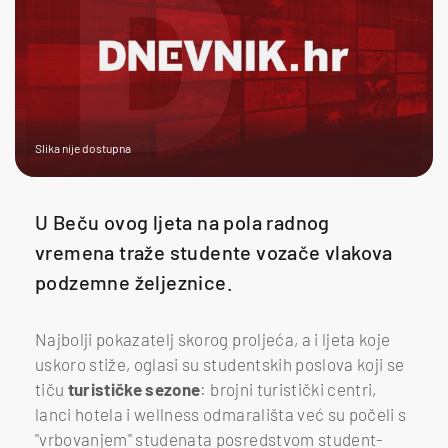
Slika nije dostupna
U Beču ovog ljeta na pola radnog
vremena traže studente vozače vlakova
podzemne željeznice.
Najbolji pokazatelj skorog proljeća, a i ljeta koje
uskoro stiže, oglasi su studentskih poslova koji se
tiču
turističke sezone
: brojni turistički centri,
lanci hotela i wellness odmarališta već su počeli s
"vrbovanjem" studenata posredstvom student-