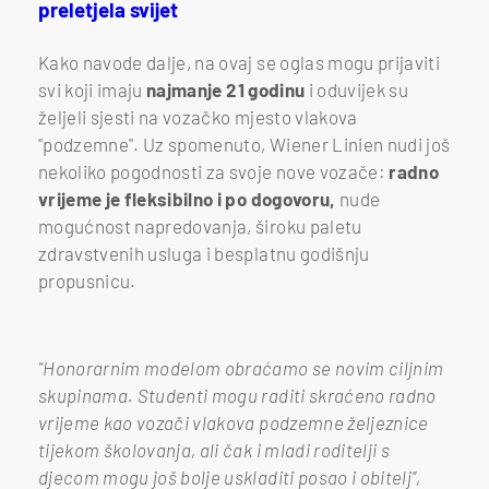
preletjela svijet
Kako navode dalje, na ovaj se oglas mogu prijaviti
svi koji imaju
najmanje 21 godinu
i oduvijek su
željeli sjesti na vozačko mjesto vlakova
"podzemne". Uz spomenuto, Wiener Linien nudi još
nekoliko pogodnosti za svoje nove vozače:
radno
vrijeme je fleksibilno i po dogovoru,
nude
mogućnost napredovanja, široku paletu
zdravstvenih usluga i besplatnu godišnju
propusnicu.
"Honorarnim modelom obraćamo se novim ciljnim
skupinama. Studenti mogu raditi skraćeno radno
vrijeme kao vozači vlakova podzemne željeznice
tijekom školovanja, ali čak i mladi roditelji s
djecom mogu još bolje uskladiti posao i obitelj",