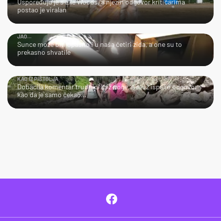
Uspoređuju je s Elle Woods, a njezin odgovor kritičarima
postao je viralan
JAO...
Sunce može biti opasno i u naša četiri zida, a one su to
prekasno shvatile
KAO IZ PIŠTOLJA
Dobacila komentar trudnici bez noge, a muž ispalio odgovor
kao da je samo čekao…