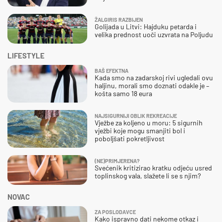
ŽALGIRIS RAZBIJEN
Golijada u Litvi: Hajduku petarda i
velika prednost uoči uzvrata na Poljudu
LIFESTYLE
BAŠ EFEKTNA
Kada smo na zadarskoj rivi ugledali ovu
haljinu, morali smo doznati odakle je –
košta samo 18 eura
NAJSIGURNIJI OBLIK REKREACIJE
Vježbe za koljeno u moru: 5 sigurnih
vježbi koje mogu smanjiti bol i
poboljšati pokretljivost
(NE)PRIMJERENA?
Svećenik kritizirao kratku odjeću usred
toplinskog vala, slažete li se s njim?
NOVAC
ZA POSLODAVCE
Kako ispravno dati nekome otkaz i