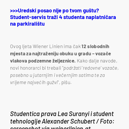
>>>Uredski posao nije po tvom guštu?
Student-servis traži 4 studenta naplatničara
na parkiralištu
Ovog ljeta Wiener Linien ima čak
12 slobodnih
mjesta za najtraženiju obuku u gradu – vozače
vlakova podzemne željeznice.
Kako dalje navode,
novi honorarci bi trebali "
podržati 'redovne' vozače,
posebno u jutarnjim i večernjim satima te za
vrijeme najvećih gužvi
", pišu.
Studentica prava Lea Suranyi i student
tehnologije Alexander Schubert / Foto:
screenshot via weinerlinien.at