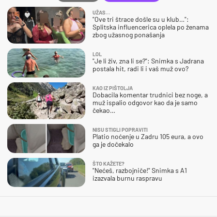
UŽAS…
"Ove tri štrace došle su u klub…":
Splitska influencerica oplela po ženama
zbog užasnog ponašanja
LOL
"Je li živ, zna li se?": Snimka s Jadrana
postala hit, radi li i vaš muž ovo?
KAO IZ PIŠTOLJA
Dobacila komentar trudnici bez noge, a
muž ispalio odgovor kao da je samo
čekao…
NISU STIGLI POPRAVITI
Platio noćenje u Zadru 105 eura, a ovo
ga je dočekalo
ŠTO KAŽETE?
"Nećeš, razbojniče!" Snimka s A1
izazvala burnu raspravu