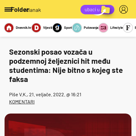
/članak
Dnevnik.hr
Vijesti
Sport
Putovanja
Lifestyle
Viralno
Miks
Kviz
Report
Sexy
Sezonski posao vozača u
podzemnoj željeznici hit među
studentima: Nije bitno s kojeg ste
faksa
Piše
V.K.
, 21. veljače. 2022. @ 16:21
KOMENTARI