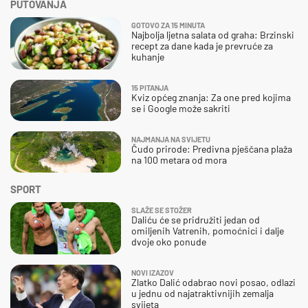
PUTOVANJA
GOTOVO ZA 15 MINUTA
Najbolja ljetna salata od graha: Brzinski
recept za dane kada je prevruće za
kuhanje
15 PITANJA
Kviz općeg znanja: Za one pred kojima
se i Google može sakriti
NAJMANJA NA SVIJETU
Čudo prirode: Predivna pješčana plaža
na 100 metara od mora
SPORT
SLAŽE SE STOŽER
Daliću će se pridružiti jedan od
omiljenih Vatrenih, pomoćnici i dalje
dvoje oko ponude
NOVI IZAZOV
Zlatko Dalić odabrao novi posao, odlazi
u jednu od najatraktivnijih zemalja
svijeta