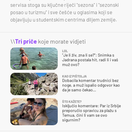
servisa stoga su ključne riječi "sezona" i "sezonski
posao u turizmu" i sve češće u oglasima koji se
objavljuju u studentskim centrima diljem zemlje.
\\
Tri priče
koje morate vidjeti
LOL
"Je li živ, zna li se?": Snimka s
Jadrana postala hit, radi li i vaš
muž ovo?
KAO IZ PIŠTOLJA
Dobacila komentar trudnici bez
noge, a muž ispalio odgovor kao
da je samo čekao…
ŠTO KAŽETE?
Isključio komentare: Par iz Srbije
preporučio spravicu za plažu s
Temua, čini li vam se ovo
sigurnim?