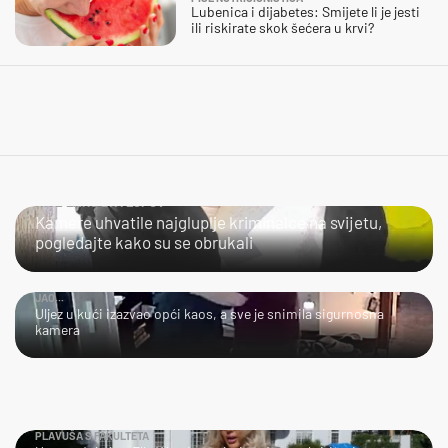
Lubenica i dijabetes: Smijete li je jesti
ili riskirate skok šećera u krvi?
NIJE LAKO BITI LOPOV
Kamere uhvatile najgluplje kriminalce na svijetu,
pogledajte kako su se obrukali
JAO...
Uljez u kući izazvao opći kaos, a sve je snimila sigurnosna
kamera
PLAVUŠA S FAKULTETA