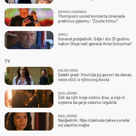
DRAMA U ŠIBENIKU
Thompson usred koncerta iznenada
prekinuo pjesmu: "Zovite hitnu!"
HEROJ
General pobjednik: Gdje i što 31 godinu
nakon Oluje radi general Ante Gotovina?
TV
DALEKI GRAD
Daleki grad: Intuicija joj govori da danas
neće otići iz njihovog života
NASLJEDNIK
Želi da njih troje sretno žive, a nije ni
svjesna da ga je odavno izgubila
NASLJEDNIK
Nasljednik: Nije očekivala takve uvrede
od vlastite majke