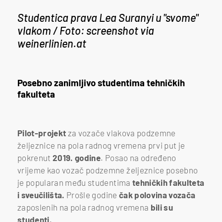
Studentica prava Lea Suranyi u "svome"
vlakom / Foto: screenshot via
weinerlinien.at
Posebno zanimljivo studentima tehničkih
fakulteta
Pilot-projekt
za vozače vlakova podzemne
željeznice
na pola radnog vremena prvi put je
pokrenut
2019. godine
. Posao na određeno
vrijeme kao vozač podzemne željeznice posebno
je
popularan među studentima
tehničkih fakulteta
i sveučilišta.
Prošle godine
čak polovina vozača
zaposlenih na pola radnog vremena
bili su
studenti.