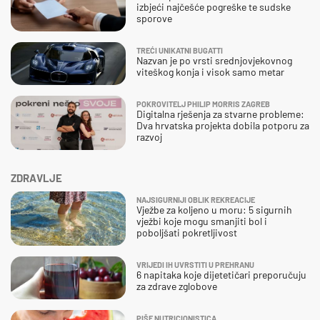
izbjeći najčešće pogreške te sudske
sporove
TREĆI UNIKATNI BUGATTI
Nazvan je po vrsti srednjovjekovnog
viteškog konja i visok samo metar
POKROVITELJ PHILIP MORRIS ZAGREB
Digitalna rješenja za stvarne probleme:
Dva hrvatska projekta dobila potporu za
razvoj
ZDRAVLJE
NAJSIGURNIJI OBLIK REKREACIJE
Vježbe za koljeno u moru: 5 sigurnih
vježbi koje mogu smanjiti bol i
poboljšati pokretljivost
VRIJEDI IH UVRSTITI U PREHRANU
6 napitaka koje dijetetičari preporučuju
za zdrave zglobove
PIŠE NUTRICIONISTICA