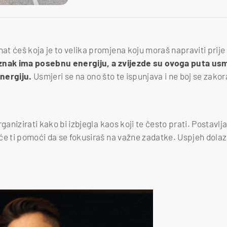
t ćeš koja je to velika promjena koju moraš napraviti prije
znak ima posebnu energiju, a zvijezde su ovoga puta us
energiju.
Usmjeri se na ono što te ispunjava i ne boj se zakor
ganizirati kako bi izbjegla kaos koji te često prati. Postavlja
će ti pomoći da se fokusiraš na važne zadatke. Uspjeh dolazi