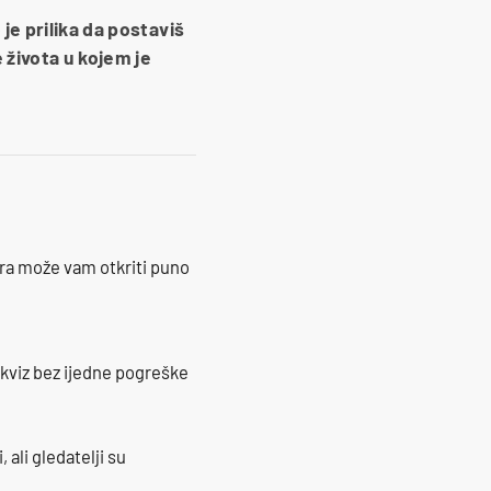
je prilika da postaviš
 života u kojem je
ra može vam otkriti puno
 kviz bez ijedne pogreške
 ali gledatelji su