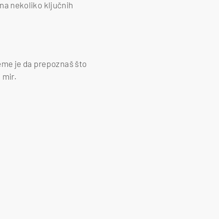
 na nekoliko ključnih
jeme je da prepoznaš što
 mir.