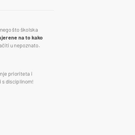
 nego što školska
mjerene na to kako
ačiti u nepoznato.
nje prioriteta i
 s disciplinom!