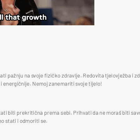
brati pažnju na svoje fizičko zdravlje. Redovita tjelovježba i
 i energičnije. Nemoj zanemariti svoje tijelo!
tati biti prekritična prema sebi. Prihvati da ne moraš biti sav
 stati i odmoriti se.