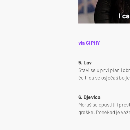
via GIPHY
5. Lav
Stavi se u prvi plan i o
će ti da se osjećaš bolje
6. Djevica
Moraš se opustiti i pres
greške. Ponekad je važno