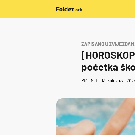
/članak
ZAPISANO U ZVIJEZDAM
[HOROSKOP] 
početka ško
Piše
N. L.
, 13. kolovoza. 20