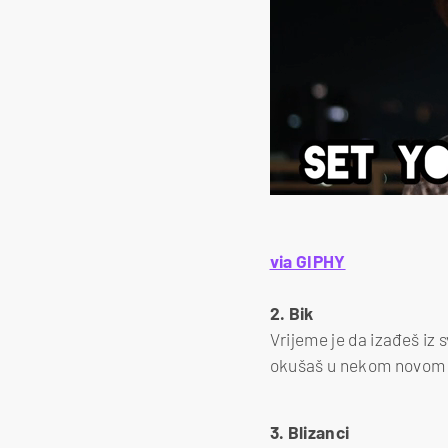
via GIPHY
2. Bik
Vrijeme je da izađeš iz
okušaš u nekom novom ho
3. Blizanci