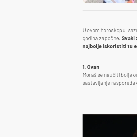
U ovom horoskopu, sazna
godina započne.
Svaki 
najbolje iskoristiti tu 
1. Ovan
Moraš se naučiti bolje or
sastavljanje rasporeda 