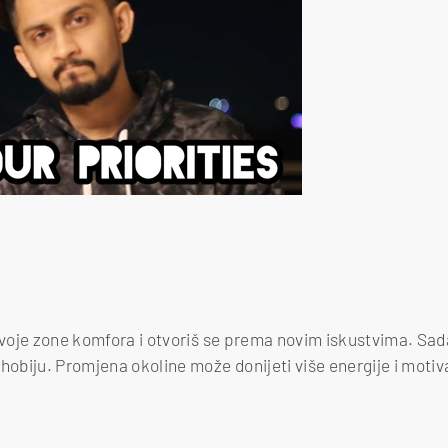
 svoje zone komfora i otvoriš se prema novim iskustvima. Sad
biju. Promjena okoline može donijeti više energije i motiva