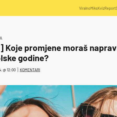
Viralno
Miks
Kviz
Report
A
Koje promjene moraš napravit
lske godine?
24. @ 12:00
KOMENTARI