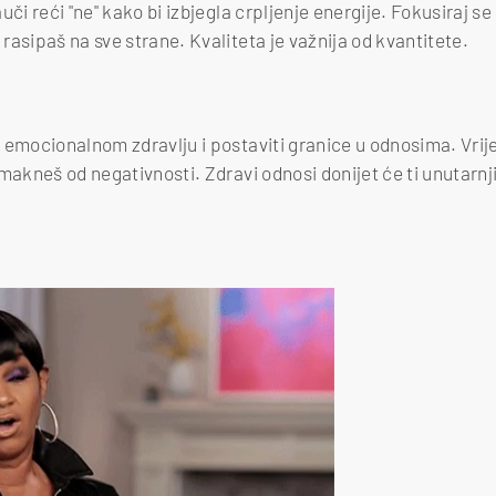
uči reći "ne" kako bi izbjegla crpljenje energije. Fokusiraj se
asipaš na sve strane. Kvaliteta je važnija od kvantitete.
 emocionalnom zdravlju i postaviti granice u odnosima. Vri
makneš od negativnosti. Zdravi odnosi donijet će ti unutarnji