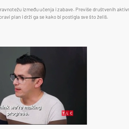
 ravnotežu između učenja i zabave. Previše društvenih aktiv
avi plan i drži ga se kako bi postigla sve što želiš.