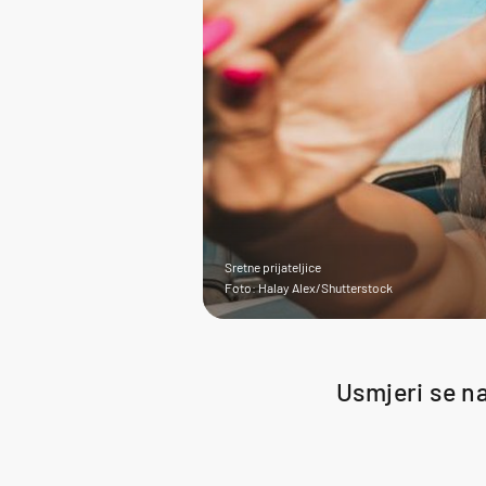
Sretne prijateljice
Foto: Halay Alex/Shutterstock
Usmjeri se na