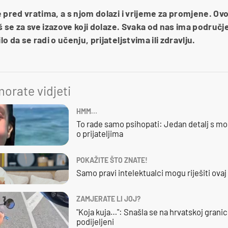
 pred vratima, a s njom dolazi i vrijeme za promjene. Ovo 
š se za sve izazove koji dolaze. Svaka od nas ima područje
 da se radi o učenju, prijateljstvima ili zdravlju.
orate vidjeti
HMM…
To rade samo psihopati: Jedan detalj s mo
o prijateljima
POKAŽITE ŠTO ZNATE!
Samo pravi intelektualci mogu riješiti ovaj
ZAMJERATE LI JOJ?
"Koja kuja…": Snašla se na hrvatskoj granici,
podijeljeni