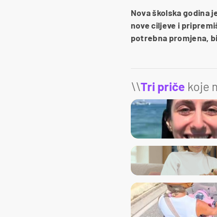
Nova školska godina je
nove ciljeve i pripremi
potrebna promjena, bilo
\\
Tri priče
koje m