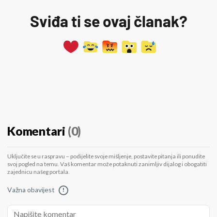
Sviđa ti se ovaj članak?
Komentari
(0)
Uključite se u raspravu – podijelite svoje mišljenje, postavite pitanja ili ponudite
svoj pogled na temu. Vaš komentar može potaknuti zanimljiv dijalog i obogatiti
zajednicu našeg portala.
Važna obavijest
!