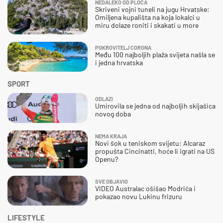
NEDALEKO OD PLOČA
Skriveni vojni tuneli na jugu Hrvatske:
Omiljena kupališta na koja lokalci u
miru dolaze roniti i skakati u more
POKROVITELJ CORONA
Među 100 najboljih plaža svijeta našla se
i jedna hrvatska
SPORT
ODLAZI
Umirovila se jedna od najboljih skijašica
novog doba
NEMA KRAJA
Novi šok u teniskom svijetu: Alcaraz
propušta Cincinatti, hoće li igrati na US
Openu?
SVE OBJAVIO
VIDEO Australac ošišao Modrića i
pokazao novu Lukinu frizuru
LIFESTYLE