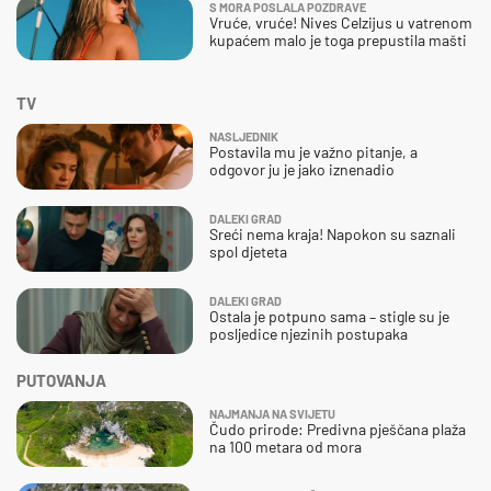
S MORA POSLALA POZDRAVE
Vruće, vruće! Nives Celzijus u vatrenom
kupaćem malo je toga prepustila mašti
TV
NASLJEDNIK
Postavila mu je važno pitanje, a
odgovor ju je jako iznenadio
DALEKI GRAD
Sreći nema kraja! Napokon su saznali
spol djeteta
DALEKI GRAD
Ostala je potpuno sama – stigle su je
posljedice njezinih postupaka
PUTOVANJA
NAJMANJA NA SVIJETU
Čudo prirode: Predivna pješčana plaža
na 100 metara od mora