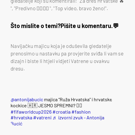
gledatelje koji su komentirali: "Za dres Hrvatske 🔥
", "Predivno ❤️‍🔥❤️‍🔥 ", "Top video, bravo ženo!".
Što mislite o temi?
Pišite u komentaru.
Navijačku majicu koja je oduševila gledatelje
prenosimo u nastavku pa provjerite sviđa li vam se
dizajn i biste li htjeli vidjeti Vatrene u ovakvu
dresu.
@antonijabucic
majica “Ruža Hrvatska” i hrvatske
kockice 🇭🇷 JESMO SPREMNI? ❤️‍🔥
#fifaworldcup2026
#croatia
#fashion
#hrvatska
#vatreni
♬ izvorni zvuk - Antonija
Bucić