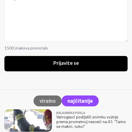
1500 znakova preostalo
Prijavite se
viralno
najčitanije
BALKANSKA POSLA
Vatrogasci podijelili snimku vožnje
prema prometnoj nesreći na A1: "Tamo
se makni, tuko!"