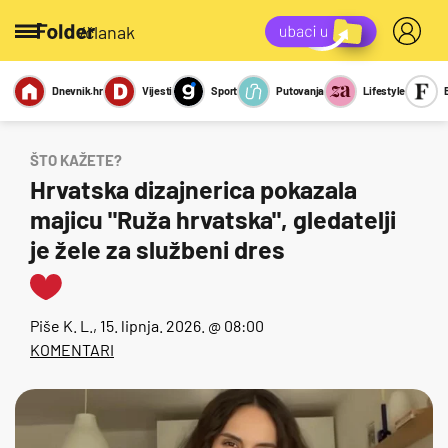
/članak
Dnevnik.hr
Vijesti
Sport
Putovanja
Lifestyle
Viralno
Miks
Kviz
Report
Sexy
ŠTO KAŽETE?
Hrvatska dizajnerica pokazala
majicu "Ruža hrvatska", gledatelji
je žele za službeni dres
Piše
K. L.
, 15. lipnja. 2026. @ 08:00
KOMENTARI