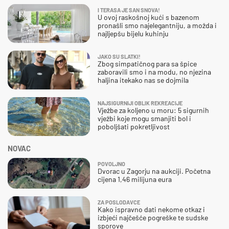
I TERASA JE SAN SNOVA!
U ovoj raskošnoj kući s bazenom
pronašli smo najelegantniju, a možda i
najljepšu bijelu kuhinju
JAKO SU SLATKI!
Zbog simpatičnog para sa špice
zaboravili smo i na modu, no njezina
haljina itekako nas se dojmila
NAJSIGURNIJI OBLIK REKREACIJE
Vježbe za koljeno u moru: 5 sigurnih
vježbi koje mogu smanjiti bol i
poboljšati pokretljivost
NOVAC
POVOLJNO
Dvorac u Zagorju na aukciji. Početna
cijena 1,46 milijuna eura
ZA POSLODAVCE
Kako ispravno dati nekome otkaz i
izbjeći najčešće pogreške te sudske
sporove