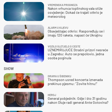
VREMENSKA PROGNOZA
Nakon vrhunca toplinskog vala stiže
osvježenje: Dokad će trajati otkrio je
meteorolog
ALARM U KIJEVU
Obavještajac otkrio: Raspoređuju se i
imaju 120 raketa, napast će Ukrajinu
VOZILO SLETJELO S CESTE
UZNEMIRUJUĆE Strašni prizori nesreće
u Zagrebu: Auto se prepolovio, jedna
osoba poginula
SHOW
DRAMA U ŠIBENIKU
Thompson usred koncerta iznenada
prekinuo pjesmu: "Zovite hitnu!"
HEROJ
General pobjednik: Gdje i što 31 godinu
nakon Oluje radi general Ante Gotovina?