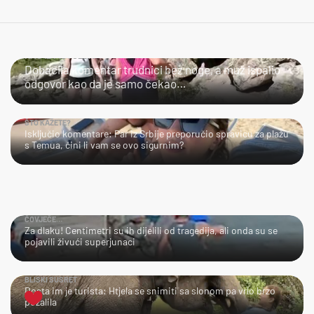
KAO IZ PIŠTOLJA
Dobacila komentar trudnici bez noge, a muž ispalio
odgovor kao da je samo čekao…
ŠTO KAŽETE?
Isključio komentare: Par iz Srbije preporučio spravicu za plažu
s Temua, čini li vam se ovo sigurnim?
ČOVJEČE…
Za dlaku! Centimetri su ih dijelili od tragedija, ali onda su se
pojavili živući superjunaci
BLISKI SUSRET
Dosta im je turista: Htjela se snimiti sa slonom pa vrlo brzo
požalila