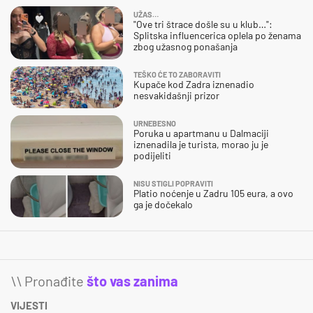
UŽAS…
"Ove tri štrace došle su u klub…":
Splitska influencerica oplela po ženama
zbog užasnog ponašanja
TEŠKO ĆE TO ZABORAVITI
Kupače kod Zadra iznenadio
nesvakidašnji prizor
URNEBESNO
Poruka u apartmanu u Dalmaciji
iznenadila je turista, morao ju je
podijeliti
NISU STIGLI POPRAVITI
Platio noćenje u Zadru 105 eura, a ovo
ga je dočekalo
\\ Pronađite
što vas zanima
VIJESTI