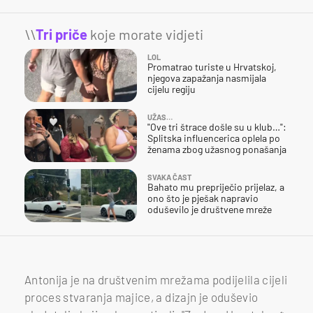
\\
Tri priče
koje morate vidjeti
LOL
Promatrao turiste u Hrvatskoj,
njegova zapažanja nasmijala
cijelu regiju
UŽAS…
"Ove tri štrace došle su u klub…":
Splitska influencerica oplela po
ženama zbog užasnog ponašanja
SVAKA ČAST
Bahato mu prepriječio prijelaz, a
ono što je pješak napravio
oduševilo je društvene mreže
Antonija je na društvenim mrežama podijelila cijeli
proces stvaranja majice, a dizajn je oduševio