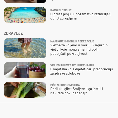
KAMO BI OTIŠLI?
O preseljenju u inozemstvo razmišlja 9
od 10 Europljana
ZDRAVLJE
NAJSIGURNIJI OBLIK REKREACIJE
Vježbe za koljeno u moru: 5 sigurnih
vježbi koje mogu smanjiti bol i
poboljšati pokretljivost
VRIJEDI IH UVRSTITI U PREHRANU
6 napitaka koje dijetetičari preporučuju
za zdrave zglobove
PIŠE NUTRICIONISTICA
Poriluk i giht: Smijete li ga jesti ili
riskirate novi napadaj?