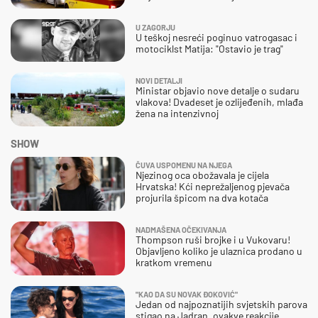
U ZAGORJU
U teškoj nesreći poginuo vatrogasac i
motociklst Matija: "Ostavio je trag"
NOVI DETALJI
Ministar objavio nove detalje o sudaru
vlakova! Dvadeset je ozlijeđenih, mlađa
žena na intenzivnoj
SHOW
ČUVA USPOMENU NA NJEGA
Njezinog oca obožavala je cijela
Hrvatska! Kći neprežaljenog pjevača
projurila špicom na dva kotača
NADMAŠENA OČEKIVANJA
Thompson ruši brojke i u Vukovaru!
Objavljeno koliko je ulaznica prodano u
kratkom vremenu
"KAO DA SU NOVAK ĐOKOVIĆ"
Jedan od najpoznatijih svjetskih parova
stigao na Jadran, ovakve reakcije