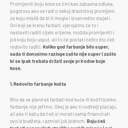
Promijeniti boju kose se čini kao zabavna odluka,
pogotovo ako se radi o nekoj drastičnoj promijeni
za koju misliš da bi ti mogla i izvanredno stajati.
Oni koji se krenu farbati, vjerojatno će to i
nastaviti raditi cijelo vrijeme, možda promijeniti i
još koju boju usput, ali to će postati nešto što ćeš
redovito raditi.
Koliko god farbanje bilo super,
sada ti donosimo razloge zašto nije super i zašto
bi se ipak trebala držati svoje prirodne boje
kose.
1.Redovito farbanje košta
Bilo da se planiraš farbati kod kuće ili kod frizerke,
farbanje nije jeftino. Okej je ako ti roditelji plaćaju,
ali ako ti kažu da ćeš si morati sama financirati
ovo iz budžeta, razmisli još jednom.
Boju ćeš
trebati popravljati otprilike svakih mjesec i pol