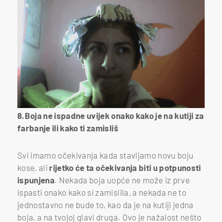
8.Boja ne ispadne uvijek onako kako je na kutiji za
farbanje ili kako ti zamisliš
Svi imamo očekivanja kada stavljamo novu boju
kose, ali
rijetko će ta očekivanja biti u potpunosti
ispunjena
. Nekada boja uopće ne može iz prve
ispasti onako kako si zamislila, a nekada ne to
jednostavno ne bude to, kao da je na kutiji jedna
boja, a na tvojoj glavi druga. Ovo je nažalost nešto