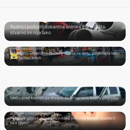
NIJE IM LAKO
Radnici podijelili šokantne snimke s gradilišta,
stvarno im nije lako
KAKVA SNALAŽLJIVOST!
U Sarajevu uhvatili neobičnog lopova na djelu, pogledajte kako
je opljačkao kiosk
ČOVJEČE...
Izletio pred kamion pa shvatio da je napravio kobnu pogrešku
SLIJEDITE LI OVU PREPORUKU?
Pokazala gdje se u Jadranu nikako ne smije kupati, slažete li
se s njom?