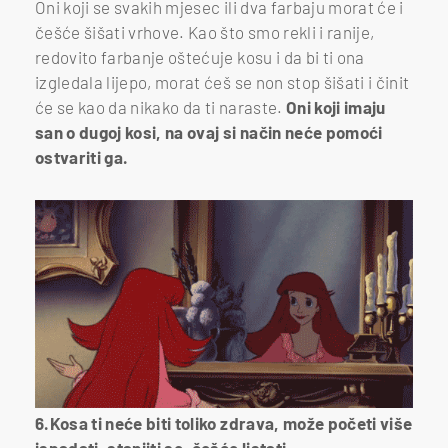
Oni koji se svakih mjesec ili dva farbaju morat će i
češće šišati vrhove. Kao što smo rekli i ranije,
redovito farbanje oštećuje kosu i da bi ti ona
izgledala lijepo, morat ćeš se non stop šišati i činit
će se kao da nikako da ti naraste.
Oni koji imaju
san o dugoj kosi, na ovaj si način neće pomoći
ostvariti ga.
6.Kosa ti neće biti toliko zdrava, može početi više
ispadati, stanjiti se, češće listati...