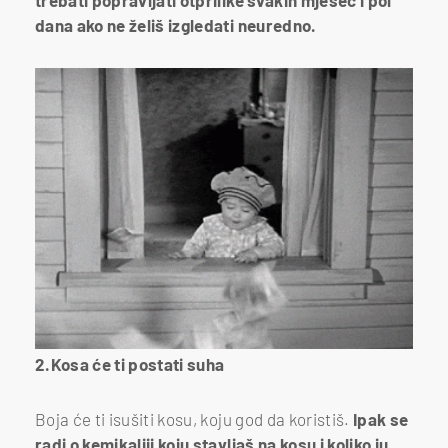
dana ako ne želiš izgledati neuredno.
2.Kosa će ti postati suha
Boja će ti isušiti kosu, koju god da koristiš.
Ipak se
radi o kemikaliji koju stavljaš na kosu i koliko ju