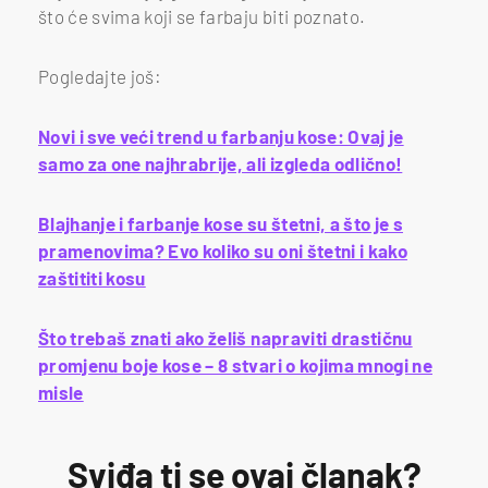
što će svima koji se farbaju biti poznato.
Pogledajte još:
Novi i sve veći trend u farbanju kose: Ovaj je
samo za one najhrabrije, ali izgleda odlično!
Blajhanje i farbanje kose su štetni, a što je s
pramenovima? Evo koliko su oni štetni i kako
zaštititi kosu
Što trebaš znati ako želiš napraviti drastičnu
promjenu boje kose – 8 stvari o kojima mnogi ne
misle
Sviđa ti se ovaj članak?