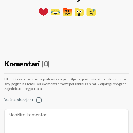
Komentari
(0)
Uključite se u raspravu – podijelite svoje mišljenje, postavite pitanja ili ponudite
svoj pogled na temu. Vaš komentar može potaknuti zanimljiv dijalog i obogatiti
zajednicu našeg portala.
Važna obavijest
!