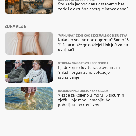
Što kada jednog dana ostanemo bez
vode i električne energije istoga dana?
ZDRAVLJE
"VRHUNAC" ŽENSKOG SEKSUALNOG ISKUSTVA
Kako do vaginalnog orgazma? Samo 18
% žena može ga doživjeti isključivo na
ovaj način
STUDIJA NA GOTOVO 1.900 OSOBA
Ljudi koji redovito rade ovo imaju
“mlađi” organizam, pokazuje
istraživanje
NAJSIGURNIJI OBLIK REKREACIJE
Vježbe za koljeno u moru: 5 sigurnih
vježbi koje mogu smanjiti bol i
poboljšati pokretljivost