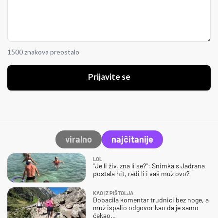
1500 znakova preostalo
Prijavite se
viralno
najčitanije
LOL
"Je li živ, zna li se?": Snimka s Jadrana
postala hit, radi li i vaš muž ovo?
KAO IZ PIŠTOLJA
Dobacila komentar trudnici bez noge, a
muž ispalio odgovor kao da je samo
čekao…