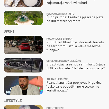
koje moraju znati svi kuhari
NAJMANJA NA SVIJETU
Čudo prirode: Predivna pješčana plaža
na 100 metara od mora
SPORT
POJAVILA SE SNIMKA
VIDEO Bad Blue Boysi dočekali Torcidu
na aerodromu, izbila velika masovna
tučnjava
CIPELARILI GA DOK JE LEŽAO
VIDEO Pojavila se nova snimka tučnjave
BBB-a i Torcide: "Je*ote, pa ubit će ga!"
AU, OVO JE RUŽNO
Poznati analitičar popljuvao Hrgovića:
"Lako ga je pogoditi, ne kreće se, ne
koristi noge..."
LIFESTYLE
POPUT SIRENE