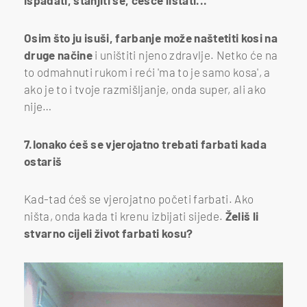
Osim što ju isuši, farbanje može naštetiti kosi na
druge načine
i uništiti njeno zdravlje. Netko će na
to odmahnuti rukom i reći 'ma to je samo kosa', a
ako je to i tvoje razmišljanje, onda super, ali ako
nije…
7.Ionako ćeš se vjerojatno trebati farbati kada
ostariš
Kad-tad ćeš se vjerojatno početi farbati. Ako
ništa, onda kada ti krenu izbijati sijede.
Želiš li
stvarno cijeli život farbati kosu?