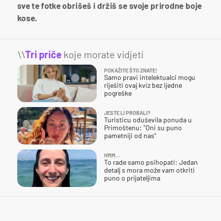
sve te fotke obrišeš i držiš se svoje prirodne boje
kose.
\\
Tri priče
koje morate vidjeti
POKAŽITE ŠTO ZNATE!
Samo pravi intelektualci mogu
riješiti ovaj kviz bez ijedne
pogreške
JESTE LI PROBALI?
Turisticu oduševila ponuda u
Primoštenu: "Oni su puno
pametniji od nas"
HMM…
To rade samo psihopati: Jedan
detalj s mora može vam otkriti
puno o prijateljima