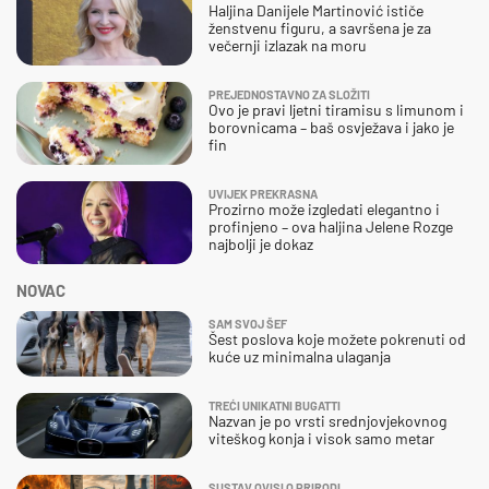
Haljina Danijele Martinović ističe
ženstvenu figuru, a savršena je za
večernji izlazak na moru
PREJEDNOSTAVNO ZA SLOŽITI
Ovo je pravi ljetni tiramisu s limunom i
borovnicama – baš osvježava i jako je
fin
UVIJEK PREKRASNA
Prozirno može izgledati elegantno i
profinjeno – ova haljina Jelene Rozge
najbolji je dokaz
NOVAC
SAM SVOJ ŠEF
Šest poslova koje možete pokrenuti od
kuće uz minimalna ulaganja
TREĆI UNIKATNI BUGATTI
Nazvan je po vrsti srednjovjekovnog
viteškog konja i visok samo metar
SUSTAV OVISI O PRIRODI