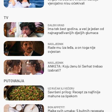
vjerojatno nisu očekivali
TV
DALEKI GRAD
Ima tek šest godina, a već je jedan od
najnagrađivanijih dječjih glumaca
NASLJEDNIK
Rade mu iza leđa, a on toga nije
svjestan
NASLJEDNIK
ANKETA: Koju ženu bi Serhat trebao
izabrati?
PUTOVANJA
UZ RUČAK ILI VEČERU
Savršeni prilog: Recept za najfinije
mahune sa špekom
BON APPETIT!
Majke svih umaka: 5 kultnih recepata