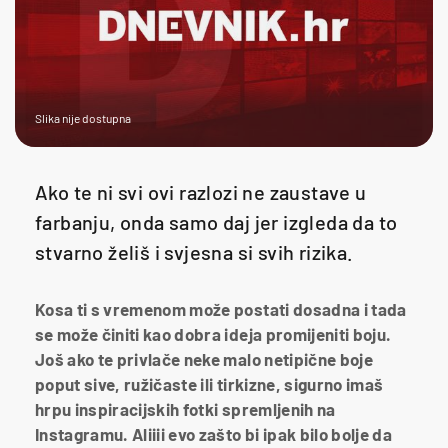
Slika nije dostupna
Ako te ni svi ovi razlozi ne zaustave u
farbanju, onda samo daj jer izgleda da to
stvarno želiš i svjesna si svih rizika.
Kosa ti s vremenom može postati dosadna i tada
se može činiti kao dobra ideja promijeniti boju.
Još ako te privlače neke malo netipične boje
poput sive, ružičaste ili tirkizne, sigurno imaš
hrpu inspiracijskih fotki spremljenih na
Instagramu. Aliiii evo zašto bi ipak bilo bolje da