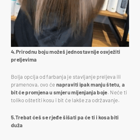
4.Prirodnu boju možeš jednostavnije osvježiti
preljevima
Bolja opcija od farbanja je stavljanje preljeva ili
pramenova, ovo će
napraviti ipak manju štetu, a
bit će promjena u smjeru mijenjanja boje
. Neće ti
toliko oštetiti kosu i bit će lakše za održavanje.
5.Trebat ćeš se rjeđe šišati pa će ti i kosa biti
duža