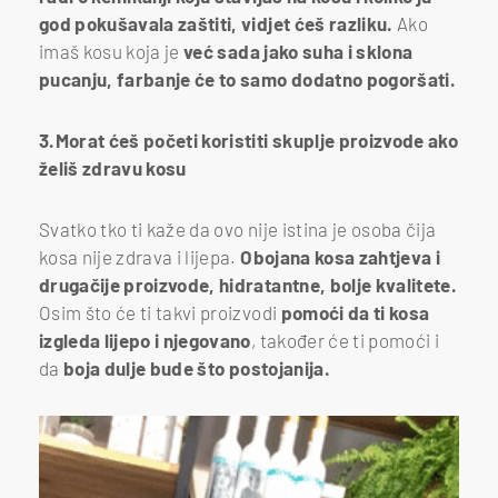
god pokušavala zaštiti, vidjet ćeš razliku.
Ako
imaš kosu koja je
već sada jako suha i sklona
pucanju, farbanje će to samo dodatno pogoršati.
3.Morat ćeš početi koristiti skuplje proizvode ako
želiš zdravu kosu
Svatko tko ti kaže da ovo nije istina je osoba čija
kosa nije zdrava i lijepa.
Obojana kosa zahtjeva i
drugačije proizvode, hidratantne, bolje kvalitete.
Osim što će ti takvi proizvodi
pomoći da ti kosa
izgleda lijepo i njegovano
, također će ti pomoći i
da
boja dulje bude što postojanija.