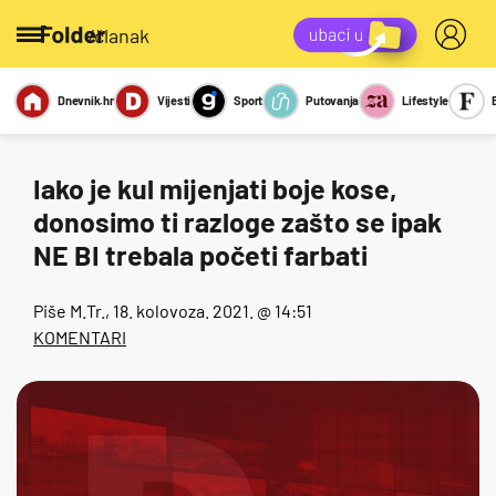
/članak
Dnevnik.hr
Vijesti
Sport
Putovanja
Lifestyle
Viralno
Miks
Kviz
Report
Sexy
Iako je kul mijenjati boje kose,
donosimo ti razloge zašto se ipak
NE BI trebala početi farbati
Piše
M.Tr.
, 18. kolovoza. 2021. @ 14:51
KOMENTARI