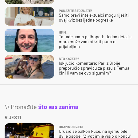
POKAŽITE ŠTO ZNATE!
Samo pravi intelektualci mogu riješiti
ovaj kviz bez ijedne pogreške
HMM…
To rade samo psihopati: Jedan detalj s
mora može vam otkriti puno o
prijateljima
ŠTO KAŽETE?
Isključio komentare: Par iz Srbije
preporučio spravicu za plažu s Temua,
čini li vam se ovo sigurnim?
\\ Pronađite
što vas zanima
VIJESTI
DRAMA U RIJECI
Urušio se balkon kuće, na njemu bile
dvije osobe: "Život im je visio o koncu"