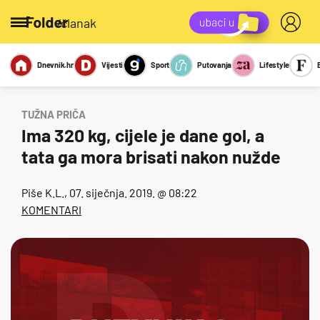
/članak
Dnevnik.hr
Vijesti
Sport
Putovanja
Lifestyle
Viralno
Miks
Kviz
Report
Sexy
TUŽNA PRIČA
Ima 320 kg, cijele je dane gol, a
tata ga mora brisati nakon nužde
Piše
K.L.
, 07. siječnja. 2019. @ 08:22
KOMENTARI