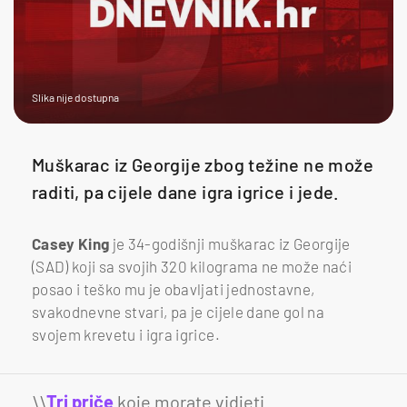
Slika nije dostupna
Muškarac iz Georgije zbog težine ne može
raditi, pa cijele dane igra igrice i jede.
Casey King
je 34-godišnji muškarac iz Georgije
(SAD) koji sa svojih 320 kilograma ne može naći
posao i teško mu je obavljati jednostavne,
svakodnevne stvari, pa je cijele dane gol na
svojem krevetu i igra igrice.
\\
Tri priče
koje morate vidjeti