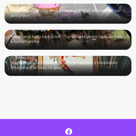
ZAMJERATE LI JOJ?
"Koja kuja…": Snašla se na hrvatskoj granici, ali gledatelji su
podijeljeni
JAO…
"Okupljanje kulta na Korčuli": Turistica objavom izazvala buru
u komentarima
ULJEPŠAO IH JE
Uređuje granice država, a ono što je napravio s Hrvatskom
mnogima diže kosu na glavi