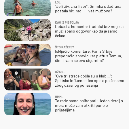
LOL
"Je li živ, zna li se?": Snimka s Jadrana
postala hit, radi li i vaš muž ovo?
KAO IZ PIŠTOLJA
Dobacila komentar trudnici bez noge, a
muž ispalio odgovor kao da je samo
čekao…
ŠTO KAŽETE?
Isključio komentare: Par iz Srbije
preporučio spravicu za plažu s Temua,
čini li vam se ovo sigurnim?
UŽAS…
"Ove tri štrace došle su u klub…":
Splitska influencerica oplela po ženama
zbog užasnog ponašanja
HMM…
To rade samo psihopati: Jedan detalj s
mora može vam otkriti puno o
prijateljima