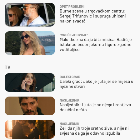
OPET PROBLEMI
Burne scene u trgovačkom centru:
Sergej Trifunović i supruga uhićeni
nakon svađe!
"VRUĆE JE OVDJE"
Malo tko zna da je bila misica! Badić je
istaknuo besprijekornu figuru zgodne
voditeljice
TV
DALEKI GRAD
Daleki grad: Jako je ljuta jer se miješa u
njezine stvari
NASLJEDNIK
Nasljednik: Ljuta je na njega i zahtjeva
da učini nešto
NASLJEDNIK
Želi da njih troje sretno žive, a nije ni
svjesna da ga je odavno izgubila