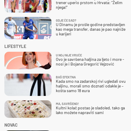
trener uperio prstom u Hrvata: "Želim
njega!"
GDJE ĆE SAD?
U Dinamu je prošle godine predstavljen
kao mega transfer, danas je pao najniže
u karijeri
LIFESTYLE
U NOJ NIJE VRUĆE
Ovo je savršena haljina za ljeto i more -
nosi je i Bojana Gregorić Vejzović
BAŠ EFEKTNA
Kada smo na zadarskoj rivi ugledali ovu
haljinu, morali smo doznati odakle je –
košta samo 18 eura
MA, SAVRŠENO!
Kultni kolač postao je sladoled, tako ga
lako možete napraviti sami
NOVAC