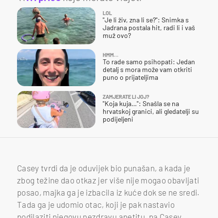
LOL
"Je li živ, zna li se?": Snimka s
Jadrana postala hit, radi li i vaš
muž ovo?
HMM…
To rade samo psihopati: Jedan
detalj s mora može vam otkriti
puno o prijateljima
ZAMJERATE LI JOJ?
"Koja kuja…": Snašla se na
hrvatskoj granici, ali gledatelji su
podijeljeni
Casey tvrdi da je oduvijek bio punašan, a kada je
zbog težine dao otkaz jer više nije mogao obavljati
posao, majka ga je izbacila iz kuće dok se ne sredi.
Tada ga je udomio otac, koji je pak nastavio
podilaziti njegovu nezdravu apetitu, pa Casey