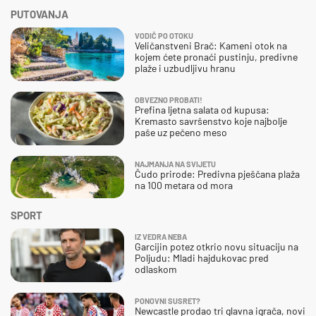
PUTOVANJA
VODIČ PO OTOKU
Veličanstveni Brač: Kameni otok na
kojem ćete pronaći pustinju, predivne
plaže i uzbudljivu hranu
OBVEZNO PROBATI!
Prefina ljetna salata od kupusa:
Kremasto savršenstvo koje najbolje
paše uz pečeno meso
NAJMANJA NA SVIJETU
Čudo prirode: Predivna pješčana plaža
na 100 metara od mora
SPORT
IZ VEDRA NEBA
Garcijin potez otkrio novu situaciju na
Poljudu: Mladi hajdukovac pred
odlaskom
PONOVNI SUSRET?
Newcastle prodao tri glavna igrača, novi