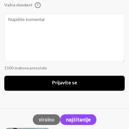
Važna obavijest
!
1500 znakova preostalo
Prijavite se
viralno
najčitanije