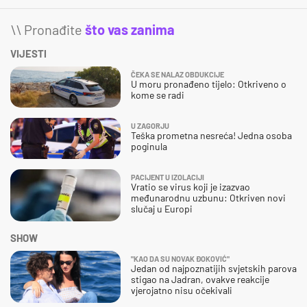
\\ Pronađite
što vas zanima
VIJESTI
ČEKA SE NALAZ OBDUKCIJE
U moru pronađeno tijelo: Otkriveno o
kome se radi
U ZAGORJU
Teška prometna nesreća! Jedna osoba
poginula
PACIJENT U IZOLACIJI
Vratio se virus koji je izazvao
međunarodnu uzbunu: Otkriven novi
slučaj u Europi
SHOW
"KAO DA SU NOVAK ĐOKOVIĆ"
Jedan od najpoznatijih svjetskih parova
stigao na Jadran, ovakve reakcije
vjerojatno nisu očekivali