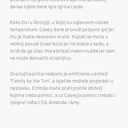
danas cijele dane igra igrice i jede.
Kako živi u Georgiji, u kojoj su uglavnom visoke
temperature, Casey dane provodi potpuno gol jer
mu je inače nesnosno vruće. Kupati se mora u
velikoj posudi izvan kuće jer ne stane u kadu, a
tvrdi da ga otac mora brisati nakon nužde jer sam
ne može dohvatiti stražnjicu.
Ova tužna priča nedavno je emitirana u emisiji
"Family by the Ton", a isječke možete pogledati u
nastavku. Emisija inače prati pretile obitelji
kojima treba pomoć, a uz Caseyja pomoć trebaju i
njegovi rođaci Ed, Amanda i Amy.