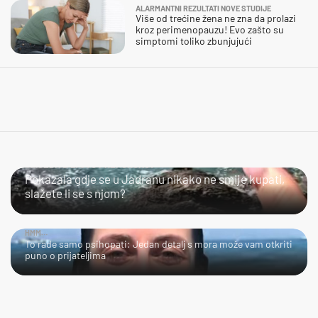
ALARMANTNI REZULTATI NOVE STUDIJE
Više od trećine žena ne zna da prolazi
kroz perimenopauzu! Evo zašto su
simptomi toliko zbunjujući
SLIJEDITE LI OVU PREPORUKU?
Pokazala gdje se u Jadranu nikako ne smije kupati,
slažete li se s njom?
HMM…
To rade samo psihopati: Jedan detalj s mora može vam otkriti
puno o prijateljima