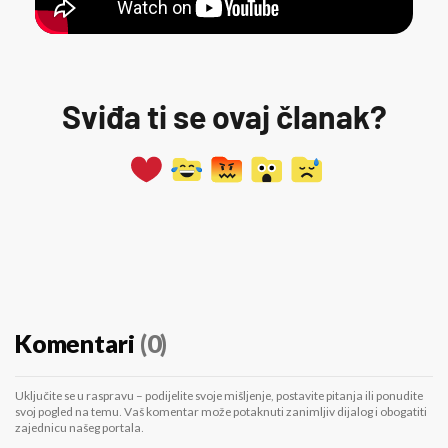
Sviđa ti se ovaj članak?
Komentari
(0)
Uključite se u raspravu – podijelite svoje mišljenje, postavite pitanja ili ponudite
svoj pogled na temu. Vaš komentar može potaknuti zanimljiv dijalog i obogatiti
zajednicu našeg portala.