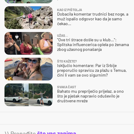
KAO IZ PIŠTOLJA
Dobacila komentar trudnici bez noge, a
muž ispalio odgovor kao da je samo
čekao…
UŽAS…
"Ove tri štrace došle su u klub…":
Splitska influencerica oplela po ženama
zbog užasnog ponašanja
ŠTO KAŽETE?
Isključio komentare: Par iz Srbije
preporučio spravicu za plažu s Temua,
čini li vam se ovo sigurnim?
SVAKA ČAST
Bahato mu prepriječio prijelaz, a ono
što je pješak napravio oduševilo je
društvene mreže
\\ Pronađite
što vas zanima