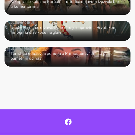
"Okupljanje kulta na Korčuli": Turistica objavom izazvala buru
u komentarima
ULJEPŠAO IH JE
Uređuje granice država, a ono što je napravio s Hrvatskom
mnogima diže kosu na glavi
JESTE LI PROBALI?
Turisticu oduševila ponuda u Primoštenu: "Oni su puno
pametniji od nas"