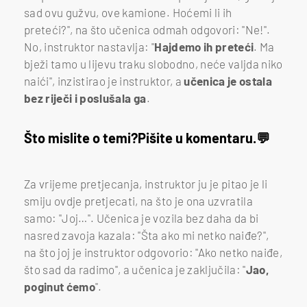
sad ovu gužvu, ove kamione. Hoćemi li ih
preteći?", na što učenica odmah odgovori: "Ne!".
No, instruktor nastavlja: "
Hajdemo ih preteći
. Ma
bježi tamo u lijevu traku slobodno, neće valjda niko
naići", inzistirao je instruktor, a
učenica je ostala
bez riječi i poslušala ga
.
Što mislite o temi?
Pišite u komentaru.
Za vrijeme pretjecanja, instruktor ju je pitao je li
smiju ovdje pretjecati, na što je ona uzvratila
samo: "Joj…". Učenica je vozila bez daha da bi
nasred zavoja kazala: "Šta ako mi netko naiđe?",
na što joj je instruktor odgovorio: "Ako netko naiđe,
što sad da radimo", a učenica je zaključila: "
Jao,
poginut ćemo
".