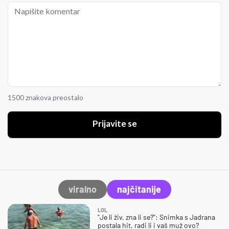
1500 znakova preostalo
Prijavite se
viralno
najčitanije
LOL
"Je li živ, zna li se?": Snimka s Jadrana
postala hit, radi li i vaš muž ovo?