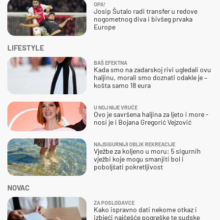
OPA!
Josip Šutalo radi transfer u redove
nogometnog diva i bivšeg prvaka
Europe
LIFESTYLE
BAŠ EFEKTNA
Kada smo na zadarskoj rivi ugledali ovu
haljinu, morali smo doznati odakle je –
košta samo 18 eura
U NOJ NIJE VRUĆE
Ovo je savršena haljina za ljeto i more -
nosi je i Bojana Gregorić Vejzović
NAJSIGURNIJI OBLIK REKREACIJE
Vježbe za koljeno u moru: 5 sigurnih
vježbi koje mogu smanjiti bol i
poboljšati pokretljivost
NOVAC
ZA POSLODAVCE
Kako ispravno dati nekome otkaz i
izbjeći najčešće pogreške te sudske