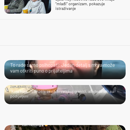
“mlađi” organizam, pokazuje
istraživanje
HMM…
To rade samo psihopati: Jedan detalj s mora može
vam otkriti puno o prijateljima
ZAMJERATE LI JOJ?
"Koja kuja…": Snašla se na hrvatskoj granici, ali gledatelji su
podijeljeni
JAO…