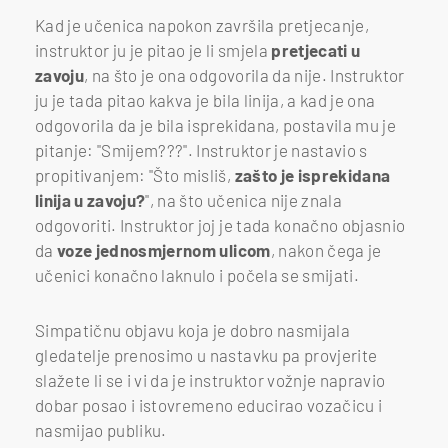
Kad je učenica napokon završila pretjecanje,
instruktor ju je pitao je li smjela
pretjecati u
zavoju
, na što je ona odgovorila da nije. Instruktor
ju je tada pitao kakva je bila linija, a kad je ona
odgovorila da je bila isprekidana, postavila mu je
pitanje: "Smijem???". Instruktor je nastavio s
propitivanjem: "Što misliš,
zašto je isprekidana
linija u zavoju?
", na što učenica nije znala
odgovoriti. Instruktor joj je tada konačno objasnio
da
voze jednosmjernom ulicom
, nakon čega je
učenici konačno laknulo i počela se smijati.
Simpatičnu objavu koja je dobro nasmijala
gledatelje prenosimo u nastavku pa provjerite
slažete li se i vi da je instruktor vožnje napravio
dobar posao i istovremeno educirao vozačicu i
nasmijao publiku.