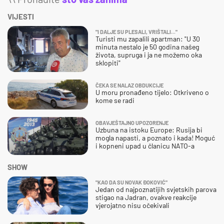
VIJESTI
"I DALJE SU PLESALI, VRIŠTALI..."
Turisti mu zapalili apartman: "U 30
minuta nestalo je 50 godina našeg
života, supruga i ja ne možemo oka
sklopiti"
ČEKA SE NALAZ OBDUKCIJE
U moru pronađeno tijelo: Otkriveno o
kome se radi
OBAVJEŠTAJNO UPOZORENJE
Uzbuna na istoku Europe: Rusija bi
mogla napasti, a poznato i kada! Moguć
i kopneni upad u članicu NATO-a
SHOW
"KAO DA SU NOVAK ĐOKOVIĆ"
Jedan od najpoznatijih svjetskih parova
stigao na Jadran, ovakve reakcije
vjerojatno nisu očekivali