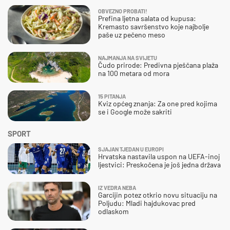
OBVEZNO PROBATI!
Prefina ljetna salata od kupusa:
Kremasto savršenstvo koje najbolje
paše uz pečeno meso
NAJMANJA NA SVIJETU
Čudo prirode: Predivna pješčana plaža
na 100 metara od mora
15 PITANJA
Kviz općeg znanja: Za one pred kojima
se i Google može sakriti
SPORT
SJAJAN TJEDAN U EUROPI
Hrvatska nastavila uspon na UEFA-inoj
ljestvici: Preskočena je još jedna država
IZ VEDRA NEBA
Garcijin potez otkrio novu situaciju na
Poljudu: Mladi hajdukovac pred
odlaskom