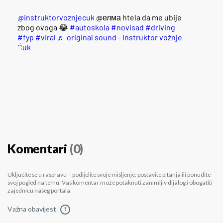
@instruktorvoznjecuk
@елма htela da me ubije
zbog ovoga 😂
#autoskola
#novisad
#driving
#fyp
#viral
♬ original sound - Instruktor vožnje
Ćuk
Komentari
(0)
Uključite se u raspravu – podijelite svoje mišljenje, postavite pitanja ili ponudite
svoj pogled na temu. Vaš komentar može potaknuti zanimljiv dijalog i obogatiti
zajednicu našeg portala.
Važna obavijest
!