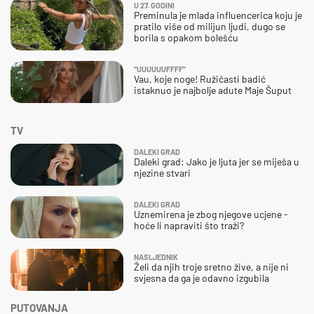
U 27. GODINI
Preminula je mlada influencerica koju je
pratilo više od milijun ljudi, dugo se
borila s opakom bolešću
"UUUUUUFFFF"
Vau, koje noge! Ružičasti badić
istaknuo je najbolje adute Maje Šuput
TV
DALEKI GRAD
Daleki grad: Jako je ljuta jer se miješa u
njezine stvari
DALEKI GRAD
Uznemirena je zbog njegove ucjene -
hoće li napraviti što traži?
NASLJEDNIK
Želi da njih troje sretno žive, a nije ni
svjesna da ga je odavno izgubila
PUTOVANJA