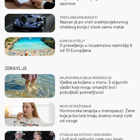
sporove
TREĆI UNIKATNI BUGATTI
Nazvan je po vrsti srednjovjekovnog
viteškog konja i visok samo metar
KAMO BI OTIŠLI?
O preseljenju u inozemstvo razmišlja 9
od 10 Europljana
ZDRAVLJE
NAJSIGURNIJI OBLIK REKREACIJE
Vježbe za koljeno u moru: 5 sigurnih
vježbi koje mogu smanjiti bol i
poboljšati pokretljivost
NOVO ISTRAŽIVANJE
Hormonska terapija u menopauzi: Žene
koje je koriste imaju znatno manji rizik
od ovoga
STUDIJA NA GOTOVO 1.900 OSOBA
Ljudi koji redovito rade ovo imaju