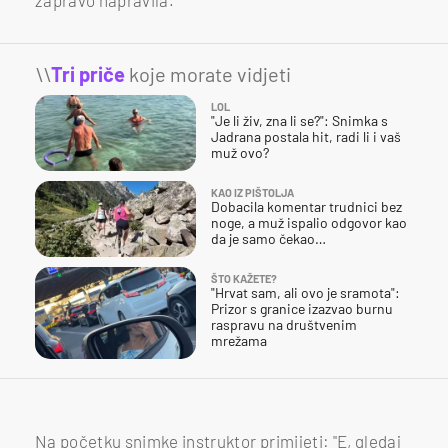
\\
Tri priče
koje morate vidjeti
LOL
"Je li živ, zna li se?": Snimka s
Jadrana postala hit, radi li i vaš
muž ovo?
KAO IZ PIŠTOLJA
Dobacila komentar trudnici bez
noge, a muž ispalio odgovor kao
da je samo čekao…
ŠTO KAŽETE?
"Hrvat sam, ali ovo je sramota":
Prizor s granice izazvao burnu
raspravu na društvenim
mrežama
Na početku snimke instruktor primijeti: "E, gledaj