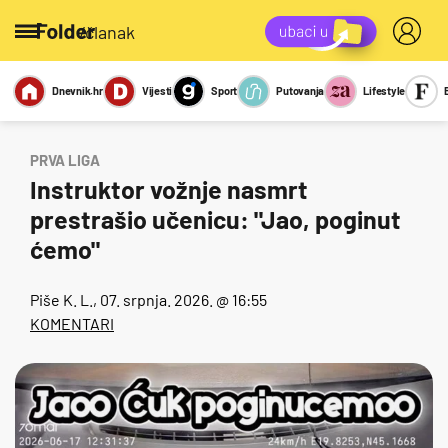
/članak
Dnevnik.hr
Vijesti
Sport
Putovanja
Lifestyle
Viralno
Miks
Kviz
Report
Sexy
PRVA LIGA
Instruktor vožnje nasmrt
prestrašio učenicu: "Jao, poginut
ćemo"
Piše
K. L.
, 07. srpnja. 2026. @ 16:55
KOMENTARI