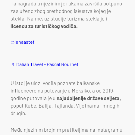
Ta nagrada u njezinim je rukama završila potpuno
zasluženo zbog prethodnog iskustva kojeg je
stekla. Naime, uz studije turizma stekla je i
licencu za turističkog vodiča.
@lenaastef
♬ Italian Travel - Pascal Bournet
U istoj je ulozi vodila poznate balkanske
influencere na putovanje u Meksiko, a od 2019.
godine putovala je u
najudaljenije države svijeta,
poput Kube, Balija, Tajlanda, Vijetnama i mnogih
drugih.
Među njezinim brojnim pratiteljima na Instagramu