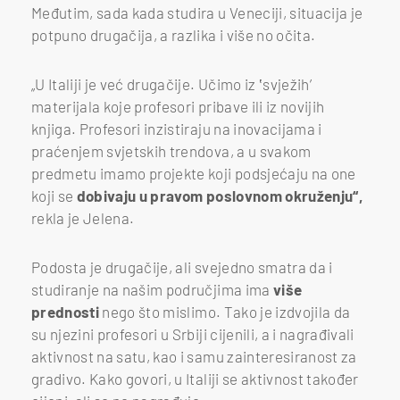
Međutim, sada kada studira u Veneciji, situacija je
potpuno drugačija, a razlika i više no očita.
„U Italiji je već drugačije. Učimo iz ‛svježih’
materijala koje profesori pribave ili iz novijih
knjiga. Profesori inzistiraju na inovacijama i
praćenjem svjetskih trendova, a u svakom
predmetu imamo projekte koji podsjećaju na one
koji se
dobivaju u pravom poslovnom okruženju“,
rekla je Jelena.
Podosta je drugačije, ali svejedno smatra da i
studiranje na našim područjima ima
više
prednosti
nego što mislimo. Tako je izdvojila da
su njezini profesori u Srbiji cijenili, a i nagrađivali
aktivnost na satu, kao i samu zainteresiranost za
gradivo. Kako govori, u Italiji se aktivnost također