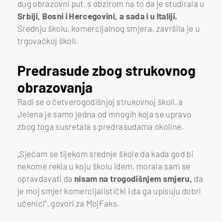
dug obrazovni put, s obzirom na to da je studirala u
Srbiji, Bosni i Hercegovini, a sada i u Italiji.
Srednju školu, komercijalnog smjera, završila je u
trgovačkoj školi.
Predrasude zbog strukovnog
obrazovanja
Radi se o četverogodišnjoj strukovnoj školi, a
Jelena je samo jedna od mnogih koja se upravo
zbog toga susretala s predrasudama okoline.
„Sjećam se tijekom srednje škole da kada god bi
nekome rekla u koju školu idem, morala sam se
opravdavati da
nisam na trogodišnjem smjeru,
da
je moj smjer komercijalistički i da ga upisuju dobri
učenici“, govori za MojFaks.