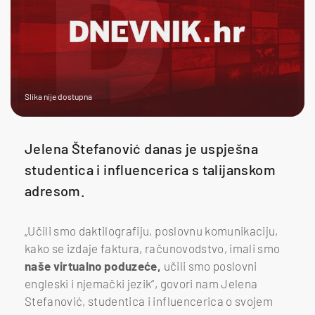
Slika nije dostupna
Jelena Štefanović danas je uspješna
studentica i influencerica s talijanskom
adresom.
„Učili smo daktilografiju, poslovnu komunikaciju,
kako se izdaje faktura, računovodstvo, imali smo
naše virtualno poduzeće,
učili smo poslovni
engleski i njemački jezik“, govori nam Jelena
Stefanović, studentica i influencerica o svojem