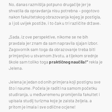
No, danas razmišlja potpuno drugačije jer je
shvatila da opravdanja nisu potrebna – pogotovo
nakon fakultetskog obrazovanja kojeg je postigla,
a i još uvijek postiže, i to čak u tri različite države.
„Sada, iz ove perspektive, nikome se ne bih
pravdala jer znam da sam napravila sjajan izbor.
Zagovornik sam toga da obrazovanje treba biti
primjenjivo u stvarnom životu, a tijekom srednje
škole sam toliko toga
praktičnog naučila!“
rekla je
Jelena.
Jelena je jedan od onih primjera koji postignu sve
što i naume. Počela je raditi na samom početku
studiranja, u međuvremenu promijenila fakultet i
upisala studij turizma koje je zaista željela, a
pritom je imala i sve odlične ocjene!