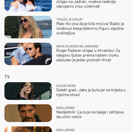
stigao na Jadran, ovakve reakcije
vjerojatno nisu očekivali
"VRUĆE JE OVDJE"
Malo tko zna da je bila misica! Badić je
istaknuo besprijekornu figuru zgodne
voditeljice
NOVA ZVIJEZDA NA JADRANU
Roger Federer stigao u Hrvatsku! Za
njegovu ljubav prema našem otoku
zaslužan je jedan poznati Hrvat
TV
DALEKI GRAD
Daleki grad: Jako je ljuta jer se miješa u
njezine stvari
NASLJEDNIK
Nasljednik: Ljuta je na njega i zahtjeva
da učini nešto
NASLJEDNIK