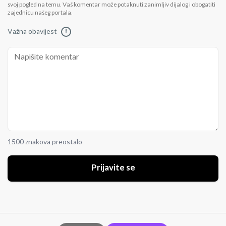
svoj pogled na temu. Vaš komentar može potaknuti zanimljiv dijalog i obogatiti
zajednicu našeg portala.
Važna obavijest
!
1500 znakova preostalo
Prijavite se