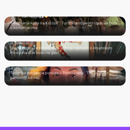
JAO…
"Okupljanje kulta na Korčuli": Turistica objavom izazvala buru
u komentarima
ULJEPŠAO IH JE
Uređuje granice država, a ono što je napravio s Hrvatskom
mnogima diže kosu na glavi
JESTE LI PROBALI?
Turisticu oduševila ponuda u Primoštenu: "Oni su puno
pametniji od nas"