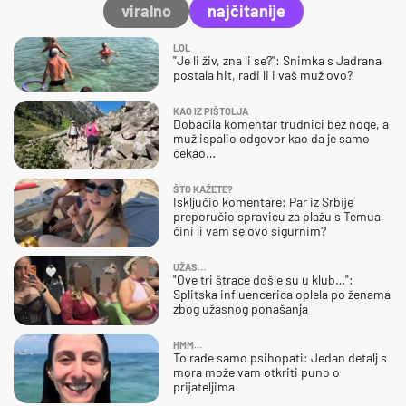
viralno
najčitanije
LOL
"Je li živ, zna li se?": Snimka s Jadrana
postala hit, radi li i vaš muž ovo?
KAO IZ PIŠTOLJA
Dobacila komentar trudnici bez noge, a
muž ispalio odgovor kao da je samo
čekao…
ŠTO KAŽETE?
Isključio komentare: Par iz Srbije
preporučio spravicu za plažu s Temua,
čini li vam se ovo sigurnim?
UŽAS…
"Ove tri štrace došle su u klub…":
Splitska influencerica oplela po ženama
zbog užasnog ponašanja
HMM…
To rade samo psihopati: Jedan detalj s
mora može vam otkriti puno o
prijateljima