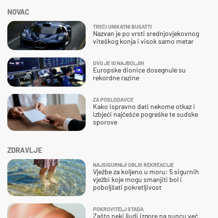
NOVAC
TREĆI UNIKATNI BUGATTI
Nazvan je po vrsti srednjovjekovnog
viteškog konja i visok samo metar
OVO JE 10 NAJBOLJIH
Europske dionice dosegnule su
rekordne razine
ZA POSLODAVCE
Kako ispravno dati nekome otkaz i
izbjeći najčešće pogreške te sudske
sporove
ZDRAVLJE
NAJSIGURNIJI OBLIK REKREACIJE
Vježbe za koljeno u moru: 5 sigurnih
vježbi koje mogu smanjiti bol i
poboljšati pokretljivost
POKROVITELJ STADA
Zašto neki ljudi izgore na suncu već