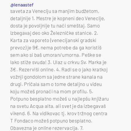
@lenaastef
saveta za Veneciju sa manjim budžetom,
detaljnije 1. Mestre je kopneni deo Venecije,
dosta je povoljnije tu naći smeštaj. Samo
izbegavaj deo oko Železničke stanice. 2.
Karta za vaporeto (venecijanski gradski
prevoz) je 9€, nema potrebe da ga koristiš
sem ako si baš umoran/umorna. Peške se
lako stiže svuda! 3. Ulaz u crkvu Sv. Marka je
3€. Rezerviši online. 4. Radi se o jako kratkoj
vožnji gondolom sa jedne strane kanala na
drugi. Pričala sam o tome detaljno u videu
koju možeš pronaći na mom profilu. 5.
Potpuno besplatno možeš u najlepšu knjižaru
na svetu Acqua alta, ali svet je da izbegavaš
vikend. 6. Na vidikovac tj. krov tržnog centra
T Fondaco možeš potpuno besplatno.
Obavezna je online rezervacija. 7.