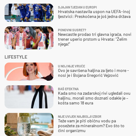
SJAJAN TJEDAN U EUROPI
Hrvatska nastavila uspon na UEFA-inoj
ljestvici: Preskočena je još jedna država
PONOVNI SUSRET?
Newcastle prodao tri glavna igrača, novi
trener uperio prstom u Hrvata: "Želim
njega!"
LIFESTYLE
U NOJ NIJE VRUĆE
Ovo je savršena haljina za ljeto i more -
nosi je i Bojana Gregorić Vejzović
BAŠ EFEKTNA
Kada smo na zadarskoj rivi ugledali ovu
haljinu, morali smo doznati odakle je –
košta samo 18 eura
NIJE UVIJEK NAJBOLJI IZBOR
Teže vam je piti običnu vodu pa
posežete za mineralnom? Evo što to
čini organizmu