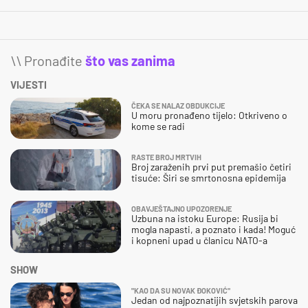
\\ Pronađite
što vas zanima
VIJESTI
ČEKA SE NALAZ OBDUKCIJE
U moru pronađeno tijelo: Otkriveno o
kome se radi
RASTE BROJ MRTVIH
Broj zaraženih prvi put premašio četiri
tisuće: Širi se smrtonosna epidemija
OBAVJEŠTAJNO UPOZORENJE
Uzbuna na istoku Europe: Rusija bi
mogla napasti, a poznato i kada! Moguć
i kopneni upad u članicu NATO-a
SHOW
"KAO DA SU NOVAK ĐOKOVIĆ"
Jedan od najpoznatijih svjetskih parova