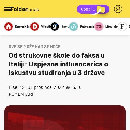
/članak
Dnevnik.hr
Vijesti
Sport
Putovanja
Lifestyle
Viralno
Miks
Kviz
Report
Sexy
SVE SE MOŽE KAD SE HOĆE
Od strukovne škole do faksa u
Italiji: Uspješna influencerica o
iskustvu studiranja u 3 države
Piše
P.S.
, 01. prosinca. 2022. @ 15:40
KOMENTARI