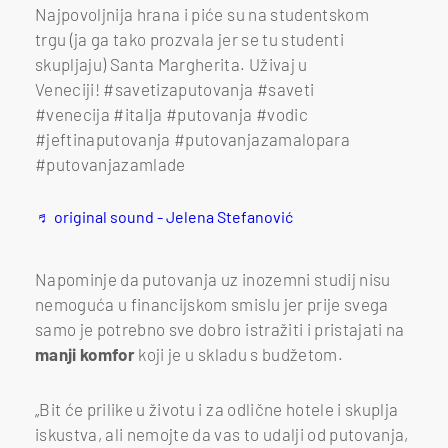
Najpovoljnija hrana i piće su na studentskom
trgu (ja ga tako prozvala jer se tu studenti
skupljaju) Santa Margherita. Uživaj u
Veneciji! #savetizaputovanja #saveti
#venecija #italja #putovanja #vodic
#jeftinaputovanja #putovanjazamalopara
#putovanjazamlade
♬ original sound - Jelena Stefanović
Napominje da putovanja uz inozemni studij nisu
nemoguća u financijskom smislu jer prije svega
samo je potrebno sve dobro istražiti i pristajati na
manji komfor
koji je u skladu s budžetom.
„Bit će prilike u životu i za odlične hotele i skuplja
iskustva, ali nemojte da vas to udalji od putovanja,