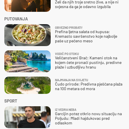
Želi da njih troje sretno žive, a nije ni
svjesna da ga je odavno izgubila
PUTOVANJA
OBVEZNO PROBATI!
Prefina ljetna salata od kupusa:
Kremasto savršenstvo koje najbolje
paše uz pečeno meso
VODIČ PO OTOKU
Veličanstveni Brač: Kameni otok na
kojem ćete pronaći pustinju, predivne
plaže i uzbudljivu hranu
NAJMANJA NA SVIJETU
Čudo prirode: Predivna pješčana plaža
na 100 metara od mora
SPORT
IZ VEDRA NEBA
Garcijin potez otkrio novu situaciju na
Poljudu: Mladi hajdukovac pred
odlaskom