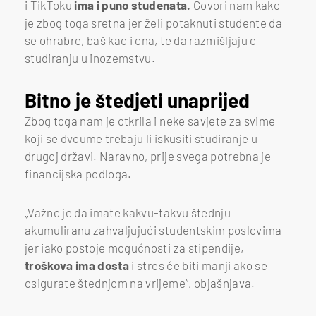
i TikToku
ima i puno studenata.
Govori nam kako
je zbog toga sretna jer želi potaknuti studente da
se ohrabre, baš kao i ona, te da razmišljaju o
studiranju u inozemstvu.
Bitno je štedjeti unaprijed
Zbog toga nam je otkrila i neke savjete za svime
koji se dvoume trebaju li iskusiti studiranje u
drugoj državi. Naravno, prije svega potrebna je
financijska podloga.
„Važno je da imate kakvu-takvu štednju
akumuliranu zahvaljujući studentskim poslovima
jer iako postoje mogućnosti za stipendije,
troškova ima dosta
i stres će biti manji ako se
osigurate štednjom na vrijeme“, objašnjava.