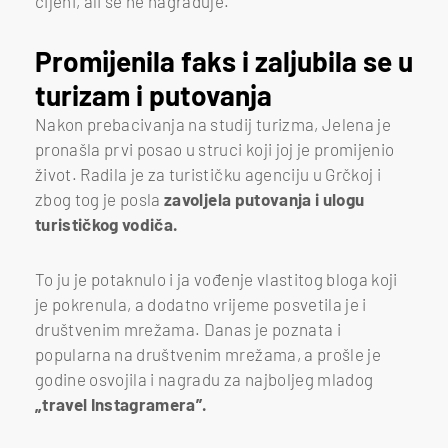
cijeni, ali se ne nagrađuje.
Promijenila faks i zaljubila se u
turizam i putovanja
Nakon prebacivanja na studij turizma, Jelena je
pronašla prvi posao u struci koji joj je promijenio
život. Radila je za turističku agenciju u Grčkoj i
zbog tog je posla
zavoljela putovanja i ulogu
turističkog vodiča.
To ju je potaknulo i ja vođenje vlastitog bloga koji
je pokrenula, a dodatno vrijeme posvetila je i
društvenim mrežama. Danas je poznata i
popularna na društvenim mrežama, a prošle je
godine osvojila i nagradu za najboljeg mladog
„travel Instagramera”.