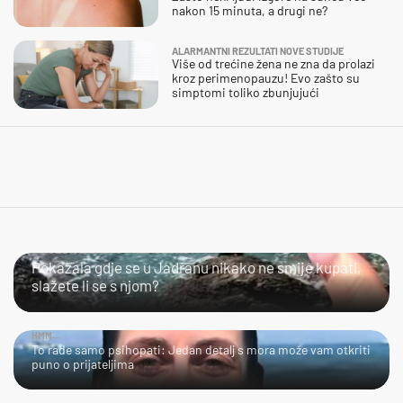
nakon 15 minuta, a drugi ne?
ALARMANTNI REZULTATI NOVE STUDIJE
Više od trećine žena ne zna da prolazi
kroz perimenopauzu! Evo zašto su
simptomi toliko zbunjujući
SLIJEDITE LI OVU PREPORUKU?
Pokazala gdje se u Jadranu nikako ne smije kupati,
slažete li se s njom?
HMM…
To rade samo psihopati: Jedan detalj s mora može vam otkriti
puno o prijateljima