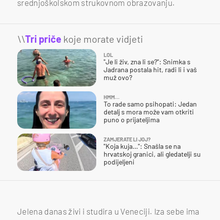
srednjoškolskom strukovnom obrazovanju.
\\
Tri priče
koje morate vidjeti
LOL
"Je li živ, zna li se?": Snimka s
Jadrana postala hit, radi li i vaš
muž ovo?
HMM…
To rade samo psihopati: Jedan
detalj s mora može vam otkriti
puno o prijateljima
ZAMJERATE LI JOJ?
"Koja kuja…": Snašla se na
hrvatskoj granici, ali gledatelji su
podijeljeni
Jelena danas živi i studira u Veneciji. Iza sebe ima