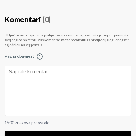
Komentari
(0)
Uključite se u raspravu – podijelite svoje mišljenje, postavite pitanja ili ponudite
svoj pogled na temu. Vaš komentar može potaknuti zanimljiv dijalog i obogatiti
zajednicu našeg portala.
Važna obavijest
!
1500 znakova preostalo