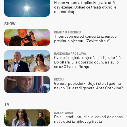
Nakon vrhunca toplinskog vala stiže
osvježenje: Dokad će trajati otkrio je
meteorolog
SHOW
DRAMA U ŠIBENIKU
Thompson usred koncerta iznenada
prekinuo pjesmu: "Zovite hitnu!"
RASKOŠNA PROSLAVA
Ovako je izgledalo vjenčanje Tije Jurčić:
Do oltara ju je dopratio očuh, a slavilo
se uz Olivera i Rozgu
HEROJ
General pobjednik: Gdje i što 31 godinu
nakon Oluje radi general Ante Gotovina?
TV
DALEKI GRAD
Daleki grad: Intuicija joj govori da danas
neće otići iz njihovog života