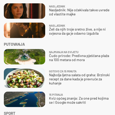
NASLJEDNIK
Nasljednik: Nije očekivala takve uvrede
od vlastite majke
NASLJEDNIK
Želi da njih troje sretno žive, a nije ni
svjesna da ga je odavno izgubila
PUTOVANJA
NAJMANJA NA SVIJETU
Čudo prirode: Predivna pješčana plaža
na 100 metara od mora
GOTOVO ZA 15 MINUTA
Najbolja ljetna salata od graha: Brzinski
recept za dane kada je prevruće za
kuhanje
15 PITANJA
Kviz općeg znanja: Za one pred kojima
se i Google može sakriti
SPORT