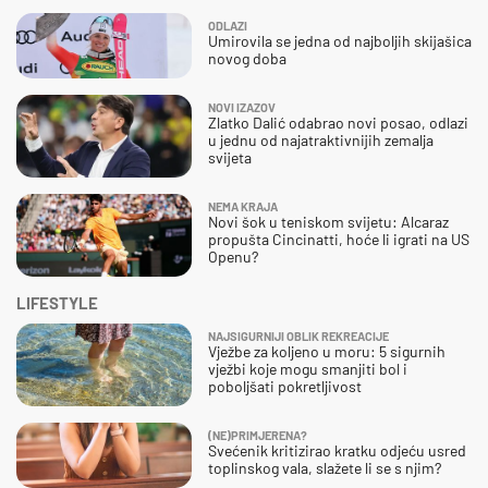
ODLAZI
Umirovila se jedna od najboljih skijašica
novog doba
NOVI IZAZOV
Zlatko Dalić odabrao novi posao, odlazi
u jednu od najatraktivnijih zemalja
svijeta
NEMA KRAJA
Novi šok u teniskom svijetu: Alcaraz
propušta Cincinatti, hoće li igrati na US
Openu?
LIFESTYLE
NAJSIGURNIJI OBLIK REKREACIJE
Vježbe za koljeno u moru: 5 sigurnih
vježbi koje mogu smanjiti bol i
poboljšati pokretljivost
(NE)PRIMJERENA?
Svećenik kritizirao kratku odjeću usred
toplinskog vala, slažete li se s njim?