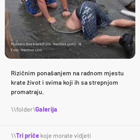
Muškarci žive kraće (Foto: thechive.com) - 18
Foto: thechive.com
Rizičnim ponašanjem na radnom mjestu
krate život i svima koji ih sa strepnjom
promatraju.
Galerija
21
\\
Tri priče
koje morate vidjeti