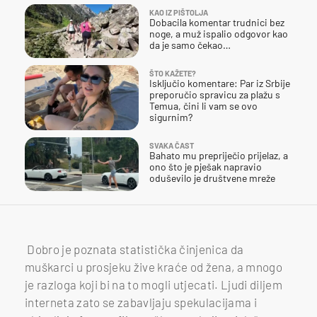
KAO IZ PIŠTOLJA
Dobacila komentar trudnici bez
noge, a muž ispalio odgovor kao
da je samo čekao…
ŠTO KAŽETE?
Isključio komentare: Par iz Srbije
preporučio spravicu za plažu s
Temua, čini li vam se ovo
sigurnim?
SVAKA ČAST
Bahato mu prepriječio prijelaz, a
ono što je pješak napravio
oduševilo je društvene mreže
Dobro je poznata statistička činjenica da
muškarci u prosjeku žive kraće od žena, a mnogo
je razloga koji bi na to mogli utjecati. Ljudi diljem
interneta zato se zabavljaju spekulacijama i