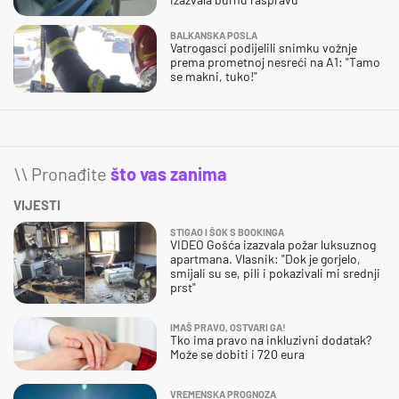
BALKANSKA POSLA
Vatrogasci podijelili snimku vožnje
prema prometnoj nesreći na A1: "Tamo
se makni, tuko!"
\\ Pronađite
što vas zanima
VIJESTI
STIGAO I ŠOK S BOOKINGA
VIDEO Gošća izazvala požar luksuznog
apartmana. Vlasnik: "Dok je gorjelo,
smijali su se, pili i pokazivali mi srednji
prst"
IMAŠ PRAVO, OSTVARI GA!
Tko ima pravo na inkluzivni dodatak?
Može se dobiti i 720 eura
VREMENSKA PROGNOZA