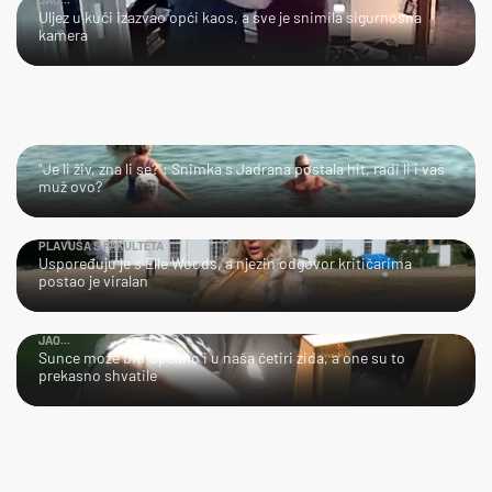
Uljez u kući izazvao opći kaos, a sve je snimila sigurnosna
kamera
LOL
"Je li živ, zna li se?": Snimka s Jadrana postala hit, radi li i vaš
muž ovo?
PLAVUŠA S FAKULTETA
Uspoređuju je s Elle Woods, a njezin odgovor kritičarima
postao je viralan
JAO...
Sunce može biti opasno i u naša četiri zida, a one su to
prekasno shvatile