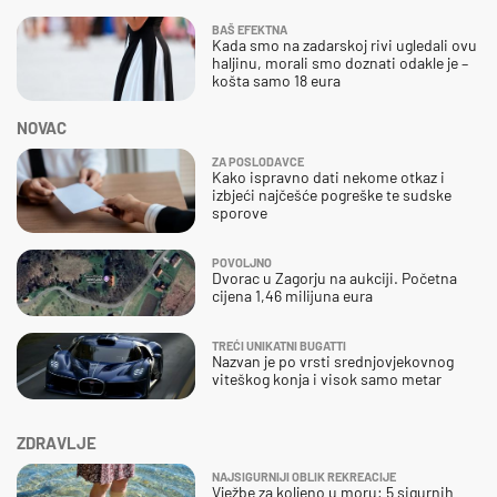
BAŠ EFEKTNA
Kada smo na zadarskoj rivi ugledali ovu
haljinu, morali smo doznati odakle je –
košta samo 18 eura
NOVAC
ZA POSLODAVCE
Kako ispravno dati nekome otkaz i
izbjeći najčešće pogreške te sudske
sporove
POVOLJNO
Dvorac u Zagorju na aukciji. Početna
cijena 1,46 milijuna eura
TREĆI UNIKATNI BUGATTI
Nazvan je po vrsti srednjovjekovnog
viteškog konja i visok samo metar
ZDRAVLJE
NAJSIGURNIJI OBLIK REKREACIJE
Vježbe za koljeno u moru: 5 sigurnih