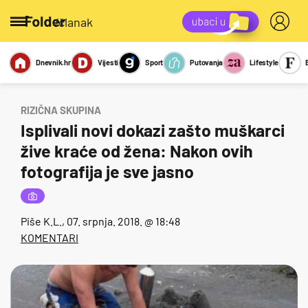
/članak
Dnevnik.hr
Vijesti
Sport
Putovanja
Lifestyle
Viralno
Miks
Kviz
Report
Sexy
RIZIČNA SKUPINA
Isplivali novi dokazi zašto muškarci
žive kraće od žena: Nakon ovih
fotografija je sve jasno
Piše
K.L.
, 07. srpnja. 2018. @ 18:48
KOMENTARI