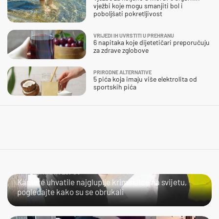
vježbi koje mogu smanjiti bol i
poboljšati pokretljivost
VRIJEDI IH UVRSTITI U PREHRANU
6 napitaka koje dijetetičari preporučuju
za zdrave zglobove
PRIRODNE ALTERNATIVE
5 pića koja imaju više elektrolita od
sportskih pića
NIJE LAKO BITI LOPOV
Kamere uhvatile najgluplje kriminalce na svijetu,
pogledajte kako su se obrukali
JAO...