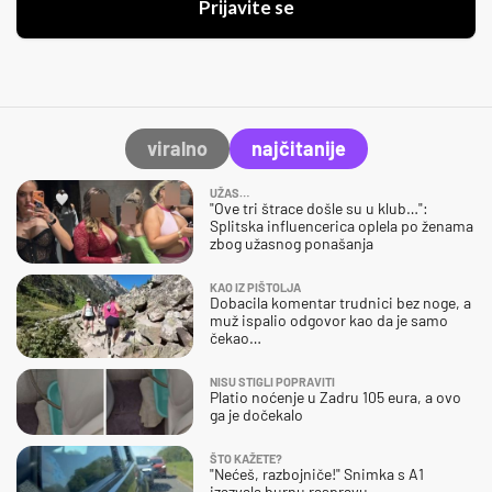
Prijavite se
viralno
najčitanije
UŽAS…
"Ove tri štrace došle su u klub…":
Splitska influencerica oplela po ženama
zbog užasnog ponašanja
KAO IZ PIŠTOLJA
Dobacila komentar trudnici bez noge, a
muž ispalio odgovor kao da je samo
čekao…
NISU STIGLI POPRAVITI
Platio noćenje u Zadru 105 eura, a ovo
ga je dočekalo
ŠTO KAŽETE?
"Nećeš, razbojniče!" Snimka s A1
izazvala burnu raspravu