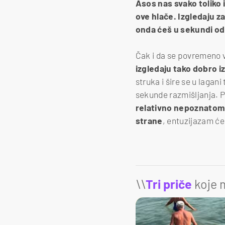
Asos nas svako toliko
ove hlače. Izgledaju z
onda ćeš u sekundi odu
Čak i da se povremeno vo
izgledaju tako dobro iz
struka i šire se u lagani
sekunde razmišljanja. P
relativno nepoznato
strane
, entuzijazam će 
\\
Tri priče
koje m