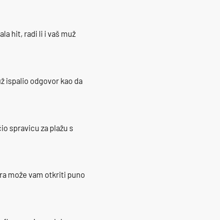
la hit, radi li i vaš muž
ž ispalio odgovor kao da
io spravicu za plažu s
ra može vam otkriti puno