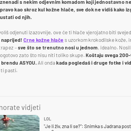
 iznenadi s nekim odjevnim komadom koji jednostavno ne
apravo kao skroz kul kožne hlače, sve dok ne vidiš kako i
stati od njih.
liš odjenuti izazovnije, ove će ti hlače vjerojatno biti sve
 naprijed!
Crne kožne hlače
s uzorkom krokodilske kože, i
 trapez –
sve što se trenutno nosi u jednom
, idealno. Nosil
ogotovo zato što nisu niti toliko skupe.
Koštaju svega 200-t
m brendu ASYOU.
Ali onda
kada pogledaš i druge fotke i vidi
ti pasti.
orate vidjeti
LOL
"Je li živ, zna li se?": Snimka s Jadrana posta