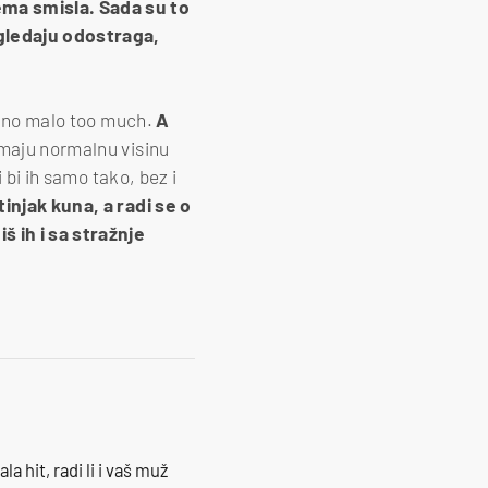
ma smisla. Sada su to
zgledaju odostraga,
jedno malo too much.
A
maju normalnu visinu
i bi ih samo tako, bez i
injak kuna, a radi se o
š ih i sa stražnje
la hit, radi li i vaš muž