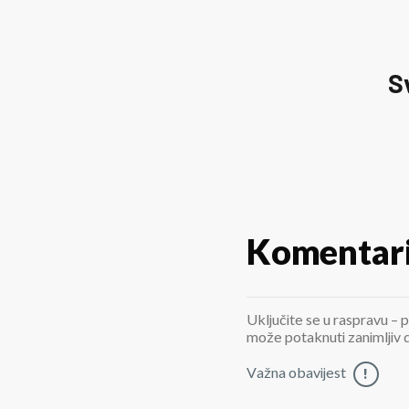
S
Komentar
Uključite se u raspravu – p
može potaknuti zanimljiv di
Važna obavijest
!