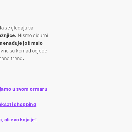
a se gledaju sa
ažnjice.
Nismo sigurni
znenađuje još malo
tivno su komad odjeće
stane trend.
šljamo u svom ormaru
lakšati shopping
 ali evo koja je!