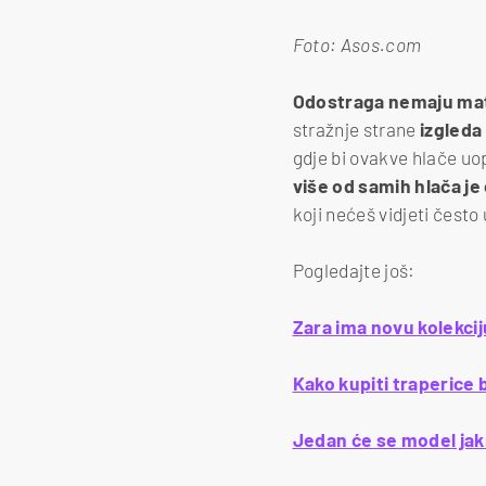
Foto: Asos.com
Odostraga nemaju mate
stražnje strane
izgleda 
gdje bi ovakve hlače uop
više od samih hlača je
koji nećeš vidjeti često
Pogledajte još:
Zara ima novu kolekci
Kako kupiti traperice 
Jedan će se model jakni