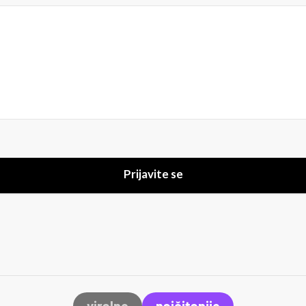
Prijavite se
viralno
najčitanije