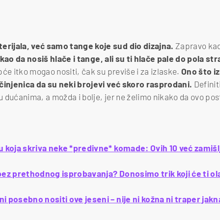
rijala, već samo tange koje sud dio dizajna.
Zapravo kad
kao da nosiš hlače i tange, ali su ti hlače pale do pola str
će itko mogao nositi, čak su previše i za izlaske.
Ono što i
 činjenica da su neki brojevi već skoro rasprodani.
Defini
 u dućanima, a možda i bolje, jer ne želimo nikako da ovo po
ju koja skriva neke *predivne* komade: Ovih 10 već zami
bez prethodnog isprobavanja? Donosimo trik koji će ti o
 posebno nositi ove jeseni – nije ni kožna ni traper jakna,