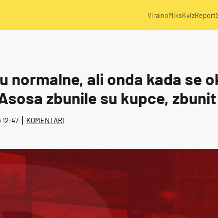
Viralno
Miks
Kviz
Report
 su normalne, ali onda kada se
Asosa zbunile su kupce, zbunit 
@ 12:47
KOMENTARI