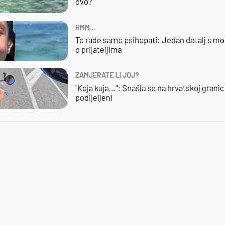
ovo?
HMM…
To rade samo psihopati: Jedan detalj s mo
o prijateljima
ZAMJERATE LI JOJ?
"Koja kuja…": Snašla se na hrvatskoj granici,
podijeljeni