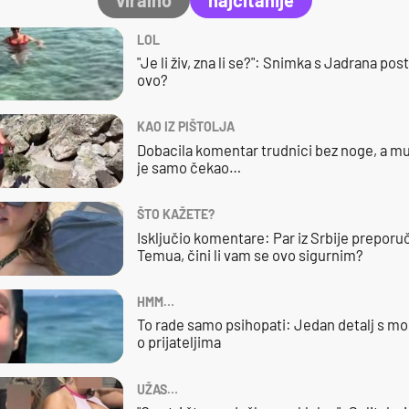
LOL
"Je li živ, zna li se?": Snimka s Jadrana posta
ovo?
KAO IZ PIŠTOLJA
Dobacila komentar trudnici bez noge, a mu
je samo čekao…
ŠTO KAŽETE?
Isključio komentare: Par iz Srbije preporuč
Temua, čini li vam se ovo sigurnim?
HMM…
To rade samo psihopati: Jedan detalj s mo
o prijateljima
UŽAS…