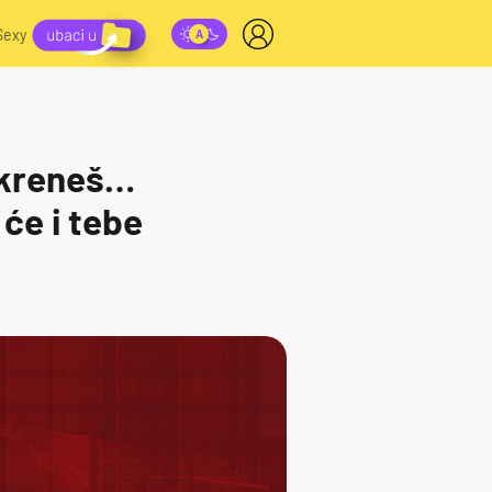
Sexy
 okreneš…
će i tebe