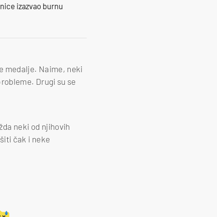
ranice izazvao burnu
ste medalje. Naime, neki
 probleme. Drugi su se
ožda neki od njihovih
šiti čak i neke