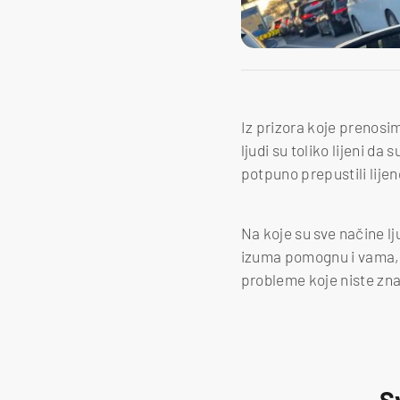
Iz prizora koje prenosimo
ljudi su toliko lijeni d
potpuno prepustili lije
Na koje su sve načine lju
izuma pomognu i vama, bez
probleme koje niste zna
S