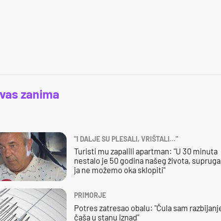
 vas zanima
"I DALJE SU PLESALI, VRIŠTALI..."
Turisti mu zapalili apartman: "U 30 minuta
nestalo je 50 godina našeg života, supruga 
ja ne možemo oka sklopiti"
PRIMORJE
Potres zatresao obalu: "Čula sam razbijanj
čaša u stanu iznad"