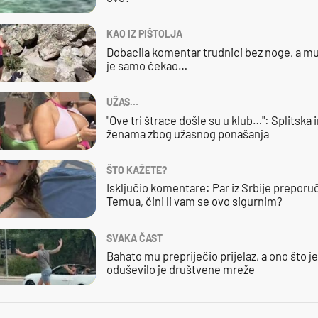
KAO IZ PIŠTOLJA
Dobacila komentar trudnici bez noge, a mu
je samo čekao…
UŽAS…
"Ove tri štrace došle su u klub…": Splitska 
ženama zbog užasnog ponašanja
ŠTO KAŽETE?
Isključio komentare: Par iz Srbije preporuč
Temua, čini li vam se ovo sigurnim?
SVAKA ČAST
Bahato mu prepriječio prijelaz, a ono što j
oduševilo je društvene mreže