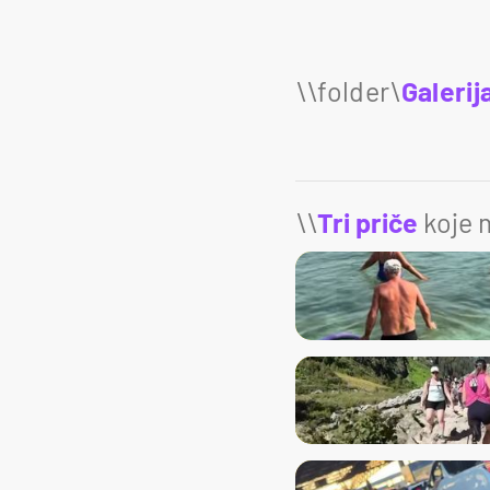
Galerij
\\
Tri priče
koje m