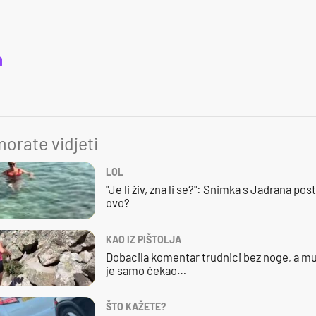
a
orate vidjeti
LOL
"Je li živ, zna li se?": Snimka s Jadrana posta
ovo?
KAO IZ PIŠTOLJA
Dobacila komentar trudnici bez noge, a mu
je samo čekao…
ŠTO KAŽETE?