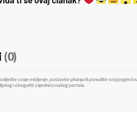
i
(0)
odijelite svoje mišljenje, postavite pitanja ili ponudite svoj pogle
jalog i obogatiti zajednicu našeg portala.