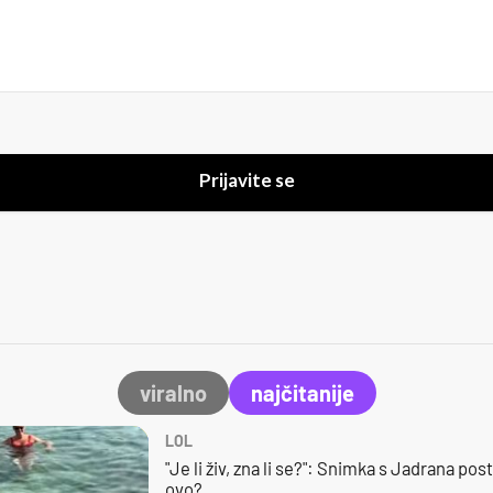
Prijavite se
viralno
najčitanije
LOL
"Je li živ, zna li se?": Snimka s Jadrana posta
ovo?