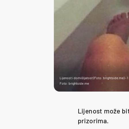
Lijenost i domišljatost (Foto: brightside.me) - 1
Foto: brightside.me
Lijenost može bit
prizorima.