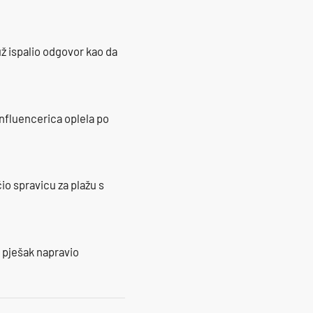
ž ispalio odgovor kao da
influencerica oplela po
io spravicu za plažu s
e pješak napravio