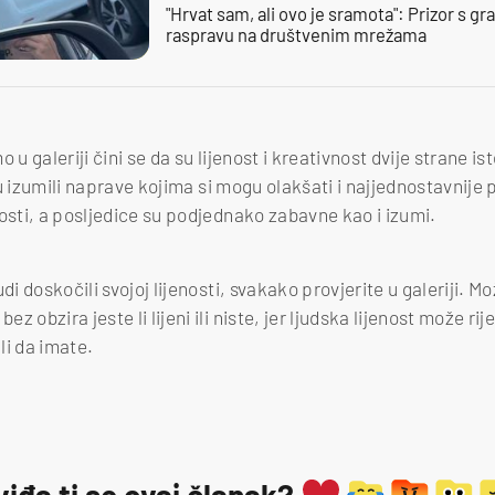
"Hrvat sam, ali ovo je sramota": Prizor s g
raspravu na društvenim mrežama
 u galeriji čini se da su lijenost i kreativnost dvije strane i
a su izumili naprave kojima si mogu olakšati i najjednostavnije
nosti, a posljedice su podjednako zabavne kao i izumi.
di doskočili svojoj lijenosti, svakako provjerite u galeriji. M
 obzira jeste li lijeni ili niste, jer ljudska lijenost može rije
li da imate.
viđa ti se ovaj članak?