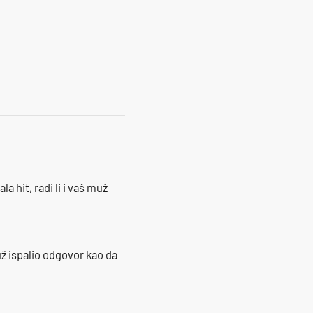
14
la hit, radi li i vaš muž
ž ispalio odgovor kao da