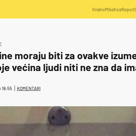
Viralno
Miks
Kviz
Report
E
čine moraju biti za ovakve izume?
e većina ljudi niti ne zna da i
@ 18:55
KOMENTARI