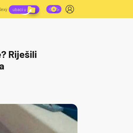
Sexy
 Riješili
ma