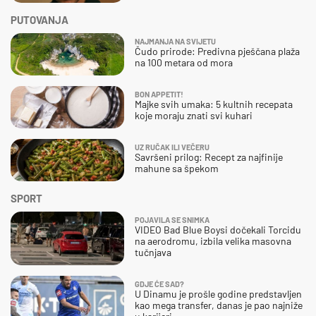
PUTOVANJA
NAJMANJA NA SVIJETU
Čudo prirode: Predivna pješčana plaža
na 100 metara od mora
BON APPETIT!
Majke svih umaka: 5 kultnih recepata
koje moraju znati svi kuhari
UZ RUČAK ILI VEČERU
Savršeni prilog: Recept za najfinije
mahune sa špekom
SPORT
POJAVILA SE SNIMKA
VIDEO Bad Blue Boysi dočekali Torcidu
na aerodromu, izbila velika masovna
tučnjava
GDJE ĆE SAD?
U Dinamu je prošle godine predstavljen
kao mega transfer, danas je pao najniže