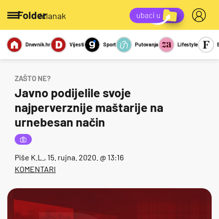
/članak
Dnevnik.hr
Vijesti
Sport
Putovanja
Lifestyle
Viralno
Miks
Kviz
Report
Sexy
ZAŠTO NE?
Javno podijelile svoje
najperverznije maštarije na
urnebesan način
Piše
K.L.
, 15. rujna. 2020. @ 13:16
KOMENTARI