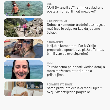
LOL
"Je li živ, zna li se?": Snimka s Jadrana
postala hit, radi li i vaš muž ovo?
KAO IZ PIŠTOLJA
Dobacila komentar trudnici bez noge, a
muž ispalio odgovor kao da je samo
čekao…
ŠTO KAŽETE?
Isključio komentare: Par iz Srbije
preporučio spravicu za plažu s Temua,
čini li vam se ovo sigurnim?
HMM…
To rade samo psihopati: Jedan detalj s
mora može vam otkriti puno o
prijateljima
POKAŽITE ŠTO ZNATE!
Samo pravi intelektualci mogu riješiti
ovaj kviz bez ijedne pogreške