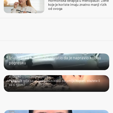
Hormonska terapija u menopauzi: Žene
koje je koriste imaju znatno manji rizik
od ovoga
ČOVJEČE...
Izletio pred kamion pa shvatio da je napravio kobnu
pogrešku
SLIJEDITE LI OVU PREPORUKU?
Pokazala gdje se u Jadranu nikako ne smije kupati, slažete li
se s njom?
HMM…