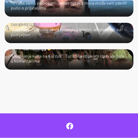
To rade samo psihopati: Jedan detalj s mora može vam otkriti
puno o prijateljima
ZAMJERATE LI JOJ?
"Koja kuja…": Snašla se na hrvatskoj granici, ali gledatelji su
podijeljeni
JAO…
"Okupljanje kulta na Korčuli": Turistica objavom izazvala buru
u komentarima