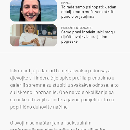
HMM…
To rade samo psihopati: Jedan
detalj s mora može vam otkriti
puno o prijateljima
POKAŽITE ŠTO ZNATE!
Samo pravi intelektualci mogu
riješiti ovaj kviz bez ijedne
pogreške
Iskrenost je jedan od temelja svakog odnosa, a
djevojke s Tindera čije opise profila prenosimo u
galeriji spremne su stupiti u svakakve odnose, a to
su iskreno i obznanile. One ne vole okolišanje pa
su neke od svojih afiniteta javno podijelile i to na
poprilično duhovite načine.
O svojim su maštarijama i seksualnim
preferencijama pisale stihove i vrlo slikovite