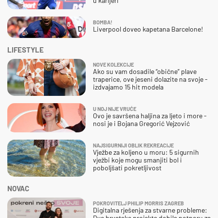
u karijeri
BOMBA!
Liverpool doveo kapetana Barcelone!
LIFESTYLE
NOVE KOLEKCIJE
Ako su vam dosadile “obične” plave
traperice, ove jeseni dolazite na svoje -
izdvajamo 15 hit modela
U NOJ NIJE VRUĆE
Ovo je savršena haljina za ljeto i more -
nosi je i Bojana Gregorić Vejzović
NAJSIGURNIJI OBLIK REKREACIJE
Vježbe za koljeno u moru: 5 sigurnih
vježbi koje mogu smanjiti bol i
poboljšati pokretljivost
NOVAC
POKROVITELJ PHILIP MORRIS ZAGREB
Digitalna rješenja za stvarne probleme:
Dva hrvatska projekta dobila potporu za