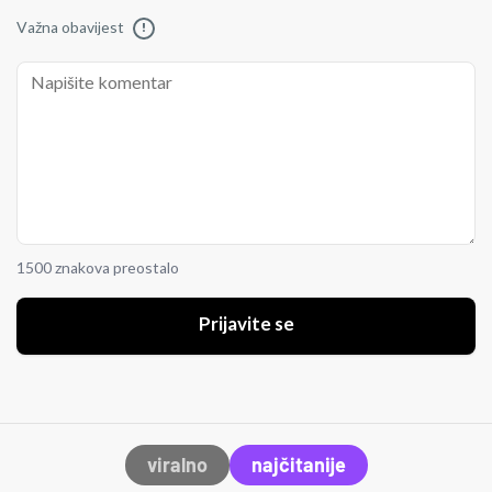
Važna obavijest
!
1500 znakova preostalo
Prijavite se
viralno
najčitanije