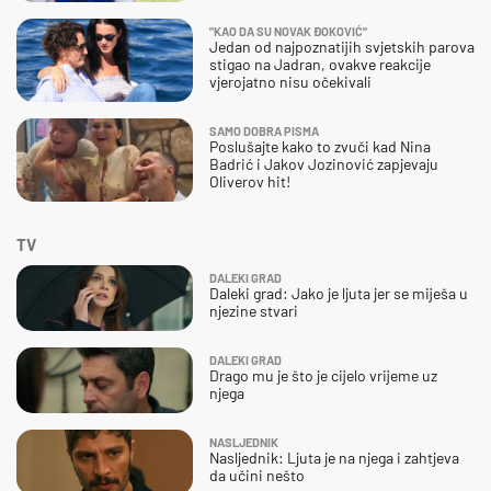
"KAO DA SU NOVAK ĐOKOVIĆ"
Jedan od najpoznatijih svjetskih parova
stigao na Jadran, ovakve reakcije
vjerojatno nisu očekivali
SAMO DOBRA PISMA
Poslušajte kako to zvuči kad Nina
Badrić i Jakov Jozinović zapjevaju
Oliverov hit!
TV
DALEKI GRAD
Daleki grad: Jako je ljuta jer se miješa u
njezine stvari
DALEKI GRAD
Drago mu je što je cijelo vrijeme uz
njega
NASLJEDNIK
Nasljednik: Ljuta je na njega i zahtjeva
da učini nešto