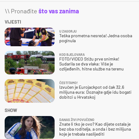
\\ Pronađite
što vas zanima
VIJESTI
U ZAGORJU
Teška prometna nesreća! Jedna osoba
poginula
KOD BJELOVARA
FOTO/VIDEO Stižu prve snimke!
Sudarila se dva vlaka: Više je
ozlijeđenih, hitne službe na terenu
ČESTITAMO!
Izvučen je Eurojackpot od čak 32,6
milijuna eura: Doznajte gdje idu bogati
dobitci u Hrvatskoj
SHOW
DANAS ŽIVI POVUČENO
Znate li tko je ovo? Kao dijete ostala je
bez oba roditelja, a onda i bez milijuna
koje je trebala naslijediti