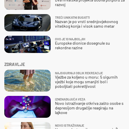
razvoj
TREĆI UNIKATNI BUGATTI
Nazvan je po vrsti srednjovjekovnog
viteškog konja i visok samo metar
OVO JE 10 NAJBOLJIH
Europske dionice dosegnule su
rekordne razine
ZDRAVLJE
NAJSIGURNIJI OBLIK REKREACIJE
Vježbe za koljeno u moru: 5 sigurnih
vježbi koje mogu smanjiti bol i
poboljšati pokretljivost
IZNENAĐUJUĆA VEZA
Novo istraživanje otkriva zašto osobe s
depresijom drugačije reagiraju na
lajkove
NOVO ISTRAŽIVANJE