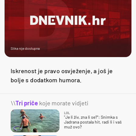
Slika nije dostupna
Iskrenost je pravo osvježenje, a još je
bolje s dodatkom humora.
\\
Tri priče
koje morate vidjeti
LOL
"Je li živ, zna li se?": Snimka s
Jadrana postala hit, radi li i vaš
muž ovo?