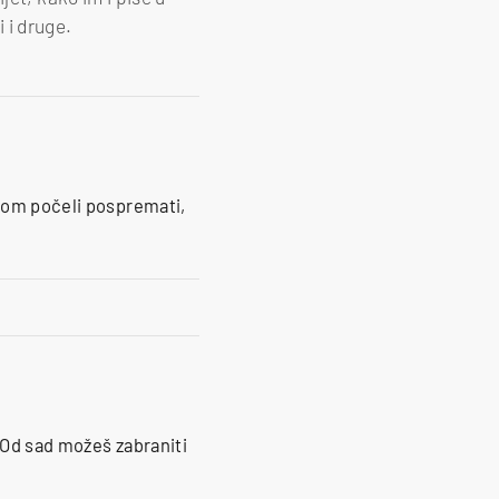
i i druge.
nom počeli pospremati,
 Od sad možeš zabraniti