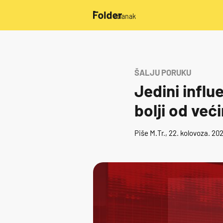
/članak
ŠALJU PORUKU
Jedini influ
bolji od veći
Piše
M.Tr.
, 22. kolovoza. 20