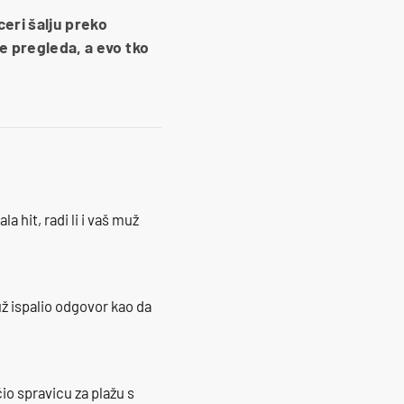
ceri šalju preko
ne pregleda, a evo tko
la hit, radi li i vaš muž
ž ispalio odgovor kao da
io spravicu za plažu s