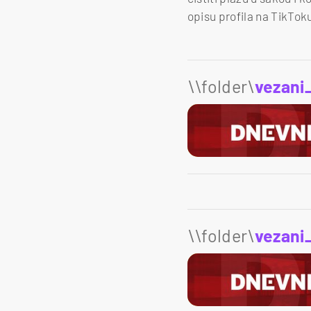
opisu profila na TikToku,
\\folder\
vezani
\\folder\
vezani