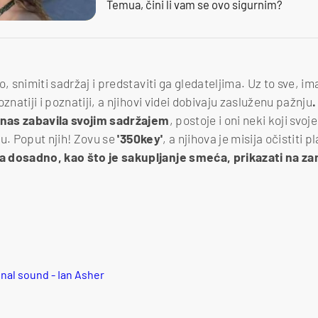
Temua, čini li vam se ovo sigurnim?
o, snimiti sadržaj i predstaviti ga gledateljima. Uz to sve, im
znatiji i poznatiji, a njihovi videi dobivaju zasluženu pažnju
.
i nas zabavila svojim sadržajem
, postoje i oni neki koji svoj
u. Poput njih! Zovu se
'350key'
, a njihova je misija očistiti p
 dosadno, kao što je sakupljanje smeća, prikazati na zan
nal sound - Ian Asher