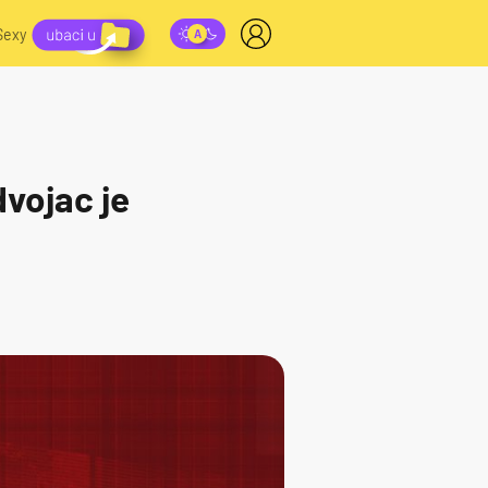
Sexy
dvojac je