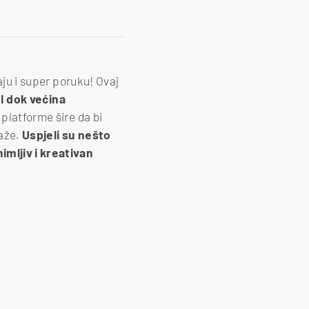
aju i super poruku! Ovaj
 I dok većina
e platforme šire da bi
laže.
Uspjeli su nešto
imljiv i kreativan