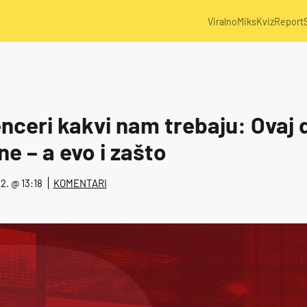
Viralno
Miks
Kviz
Report
enceri kakvi nam trebaju: Ovaj 
ne – a evo i zašto
22. @ 13:18
KOMENTARI