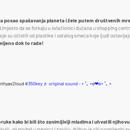
na posao spašavanja planeta i žele putem društvenih mre
 Umjesto da se fotkaju u svlačionici dućana u shopping cent
je su očistili od plastike i ostalog smeća koje ljudi ostavljaj
mljeno dok to rade!
inthyas2loud
#350key
♬ original sound - ⋆ ˚｡ ⋆ʚ❤︎ɞ⋆ ˚｡ ⋆
ruke kako bi bili što zanimljiviji mladima i uhvatili njihov
šulji, ali možeš u trenirci i topiću. Njihov je cilj promijeniti s