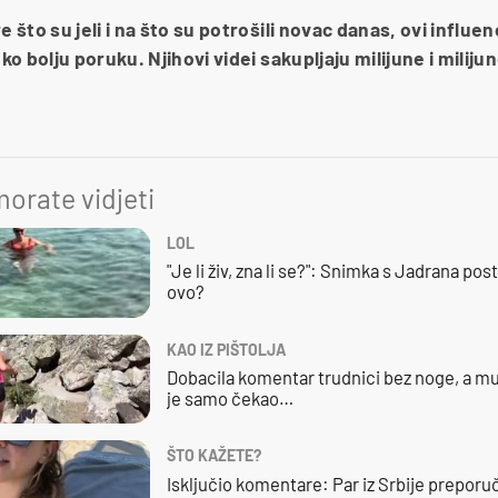
što su jeli i na što su potrošili novac danas, ovi influen
o bolju poruku. Njihovi videi sakupljaju milijune i miliju
orate vidjeti
LOL
"Je li živ, zna li se?": Snimka s Jadrana posta
ovo?
KAO IZ PIŠTOLJA
Dobacila komentar trudnici bez noge, a mu
je samo čekao…
ŠTO KAŽETE?
Isključio komentare: Par iz Srbije preporuč