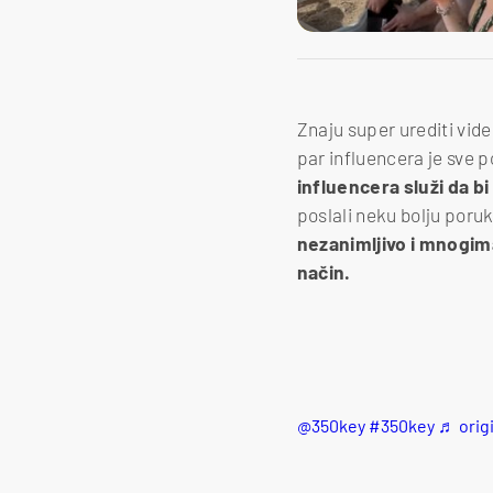
Znaju super urediti vide
par influencera je sve po
influencera služi da b
poslali neku bolju poruk
nezanimljivo i mnogima
način.
@350key
#350key
♬ origi