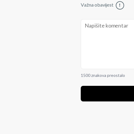
Važna obavijest
!
1500 znakova preostalo