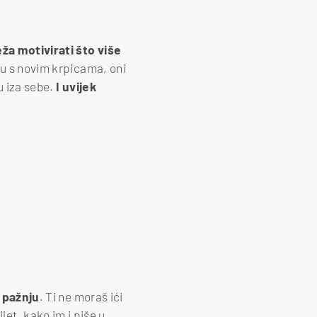
ža motivirati što više
ru s novim krpicama, oni
u iza sebe.
I uvijek
u pažnju
. Ti ne moraš ići
vijet, kako im i piše u