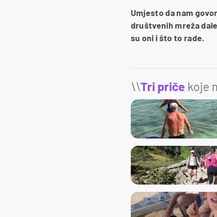
Umjesto da nam govore 
društvenih mreža dalek
su oni i što to rade.
\\
Tri priče
koje m