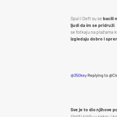
Spai i Deft su se
bacili 
ljudi da im se pridruži
.
se fotkaju na plažama ko
izgledaju dobro i spre
@350key
Replying to @C
Sve je to dio njihove po
čistiti plažu u sakou i ko