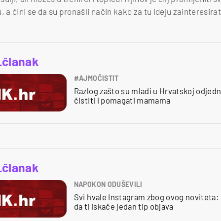
 a čini se da su pronašli način kako za tu ideju zainteresirat
_članak
#AJMOČISTIT
Razlog zašto su mladi u Hrvatskoj odjed
čistiti i pomagati mamama
_članak
NAPOKON ODUŠEVILI
Svi hvale Instagram zbog ovog noviteta:
da ti iskače jedan tip objava