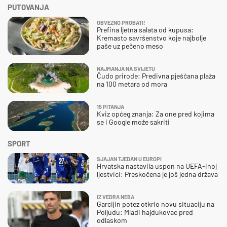
PUTOVANJA
OBVEZNO PROBATI!
Prefina ljetna salata od kupusa:
Kremasto savršenstvo koje najbolje
paše uz pečeno meso
NAJMANJA NA SVIJETU
Čudo prirode: Predivna pješčana plaža
na 100 metara od mora
15 PITANJA
Kviz općeg znanja: Za one pred kojima
se i Google može sakriti
SPORT
SJAJAN TJEDAN U EUROPI
Hrvatska nastavila uspon na UEFA-inoj
ljestvici: Preskočena je još jedna država
IZ VEDRA NEBA
Garcijin potez otkrio novu situaciju na
Poljudu: Mladi hajdukovac pred
odlaskom