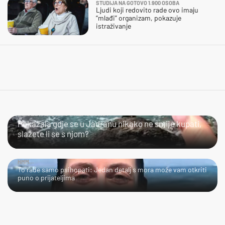
STUDIJA NA GOTOVO 1.900 OSOBA
Ljudi koji redovito rade ovo imaju
“mlađi” organizam, pokazuje
istraživanje
SLIJEDITE LI OVU PREPORUKU?
Pokazala gdje se u Jadranu nikako ne smije kupati,
slažete li se s njom?
HMM…
To rade samo psihopati: Jedan detalj s mora može vam otkriti
puno o prijateljima