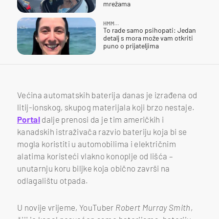
mrežama
HMM…
To rade samo psihopati: Jedan
detalj s mora može vam otkriti
puno o prijateljima
Većina automatskih baterija danas je izrađena od
litij-ionskog, skupog materijala koji brzo nestaje.
Portal
dalje prenosi da je tim američkih i
kanadskih istraživača razvio bateriju koja bi se
mogla koristiti u automobilima i električnim
alatima koristeći vlakno konoplje od lišća –
unutarnju koru biljke koja obično završi na
odlagalištu otpada.
U novije vrijeme, YouTuber
Robert Murray Smith
,