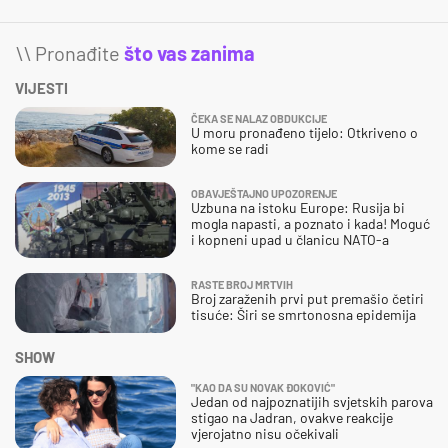
\\ Pronađite
što vas zanima
VIJESTI
ČEKA SE NALAZ OBDUKCIJE
U moru pronađeno tijelo: Otkriveno o
kome se radi
OBAVJEŠTAJNO UPOZORENJE
Uzbuna na istoku Europe: Rusija bi
mogla napasti, a poznato i kada! Moguć
i kopneni upad u članicu NATO-a
RASTE BROJ MRTVIH
Broj zaraženih prvi put premašio četiri
tisuće: Širi se smrtonosna epidemija
SHOW
"KAO DA SU NOVAK ĐOKOVIĆ"
Jedan od najpoznatijih svjetskih parova
stigao na Jadran, ovakve reakcije
vjerojatno nisu očekivali