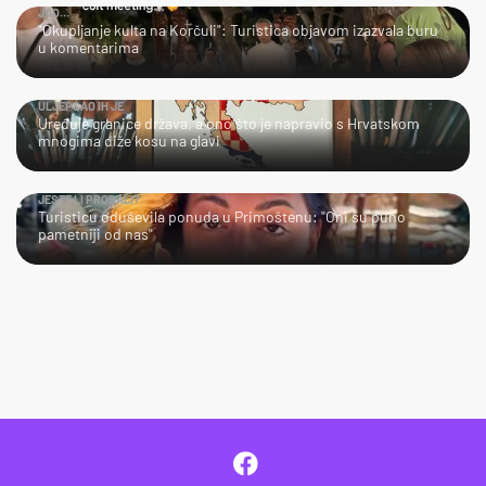
JAO…
"Okupljanje kulta na Korčuli": Turistica objavom izazvala buru
u komentarima
ULJEPŠAO IH JE
Uređuje granice država, a ono što je napravio s Hrvatskom
mnogima diže kosu na glavi
JESTE LI PROBALI?
Turisticu oduševila ponuda u Primoštenu: "Oni su puno
pametniji od nas"