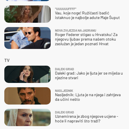
"UUUUUUFFFF"
Vau, koje noge! Ružičasti badić
istaknuo je najbolje adute Maje Šuput
NOVA ZVIJEZDA NA JADRANU
Roger Federer stigao u Hrvatsku! Za
njegovu ljubav prema našem otoku
zaslužan je jedan poznati Hrvat
TV
DALEKI GRAD
Daleki grad: Jako je ljuta jer se miješa u
njezine stvari
NASLJEDNIK
Nasljednik: Ljuta je na njega i zahtjeva
da učini nešto
DALEKI GRAD
Uznemirena je zbog njegove ucjene -
hoće li napraviti što traži?