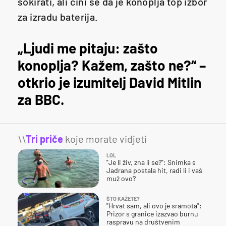
šokirati, ali čini se da je konoplja top izbor
za izradu baterija.
„Ljudi me pitaju: zašto
konoplja? Kažem, zašto ne?“ –
otkrio je izumitelj David Mitlin
za BBC.
\\
Tri priče
koje morate vidjeti
LOL
"Je li živ, zna li se?": Snimka s
Jadrana postala hit, radi li i vaš
muž ovo?
ŠTO KAŽETE?
"Hrvat sam, ali ovo je sramota":
Prizor s granice izazvao burnu
raspravu na društvenim