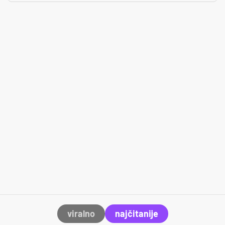
viralno
najčitanije