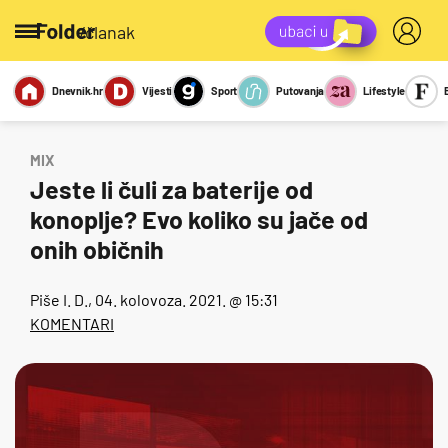
/članak
Dnevnik.hr
Vijesti
Sport
Putovanja
Lifestyle
Viralno
Miks
Kviz
Report
Sexy
MIX
Jeste li čuli za baterije od
konoplje? Evo koliko su jače od
onih običnih
Piše
I. D.
, 04. kolovoza. 2021. @ 15:31
KOMENTARI