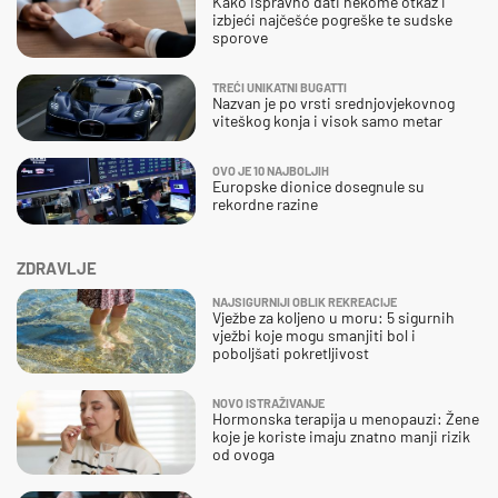
Kako ispravno dati nekome otkaz i
izbjeći najčešće pogreške te sudske
sporove
TREĆI UNIKATNI BUGATTI
Nazvan je po vrsti srednjovjekovnog
viteškog konja i visok samo metar
OVO JE 10 NAJBOLJIH
Europske dionice dosegnule su
rekordne razine
ZDRAVLJE
NAJSIGURNIJI OBLIK REKREACIJE
Vježbe za koljeno u moru: 5 sigurnih
vježbi koje mogu smanjiti bol i
poboljšati pokretljivost
NOVO ISTRAŽIVANJE
Hormonska terapija u menopauzi: Žene
koje je koriste imaju znatno manji rizik
od ovoga