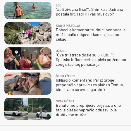
LOL
"Je li živ, zna li se?": Snimka s Jadrana
postala hit, radi li i vaš muž ovo?
KAO IZ PIŠTOLJA
Dobacila komentar trudnici bez noge, a
muž ispalio odgovor kao da je samo
čekao…
UŽAS…
"Ove tri štrace došle su u klub…":
Splitska influencerica oplela po ženama
zbog užasnog ponašanja
ŠTO KAŽETE?
Isključio komentare: Par iz Srbije
preporučio spravicu za plažu s Temua,
čini li vam se ovo sigurnim?
SVAKA ČAST
Bahato mu prepriječio prijelaz, a ono
što je pješak napravio oduševilo je
društvene mreže