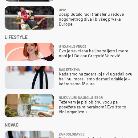
OPA!
Josip Šutalo radi transfer u redove
nogometnog diva i bivšeg prvaka
Europe
LIFESTYLE
U NOJ NIJE VRUĆE
Ovo je savršena haljina za ljeto i more -
nosi je i Bojana Gregorić Vejzović
BAŠ EFEKTNA
Kada smo na zadarskoj rivi ugledali ovu
haljinu, morali smo doznati odakle je –
košta samo 18 eura
NIJE UVIJEK NAJBOLJI IZBOR
Teže vam je piti običnu vodu pa
posežete za mineralnom? Evo što to
čini organizmu
NOVAC
ZA POSLODAVCE