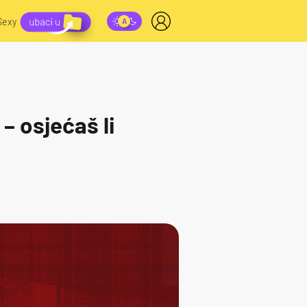
Sexy
 osjećaš li