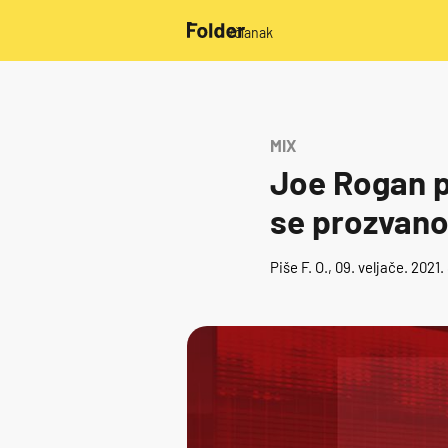
/članak
MIX
Joe Rogan p
se prozvan
Piše
F. O.
, 09. veljače. 2021