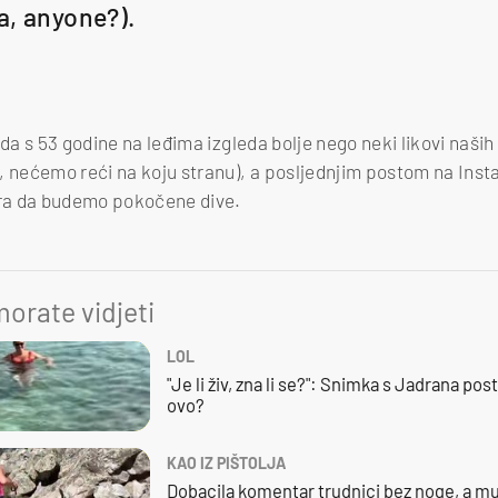
a, anyone?).
 da s 53 godine na leđima izgleda bolje nego neki likovi naših 
, nećemo reći na koju stranu), a posljednjim postom na Inst
ra da budemo pokočene dive.
orate vidjeti
LOL
"Je li živ, zna li se?": Snimka s Jadrana posta
ovo?
KAO IZ PIŠTOLJA
Dobacila komentar trudnici bez noge, a mu