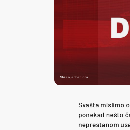
Slika nije dostupna
Svašta mislimo o 
ponekad nešto ča
neprestanom usav