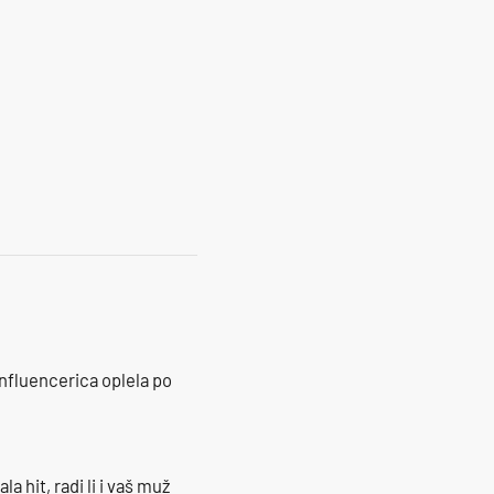
influencerica oplela po
la hit, radi li i vaš muž