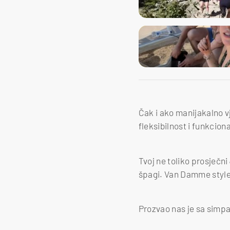
Čak i ako manijakalno vj
fleksibilnost i funkciona
Tvoj ne toliko prosječn
špagi. Van Damme style
Prozvao nas je sa simp