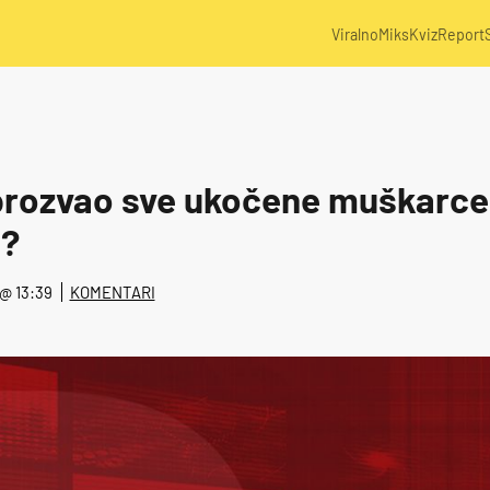
Viralno
Miks
Kviz
Report
rozvao sve ukočene muškarce –
o?
. @ 13:39
KOMENTARI