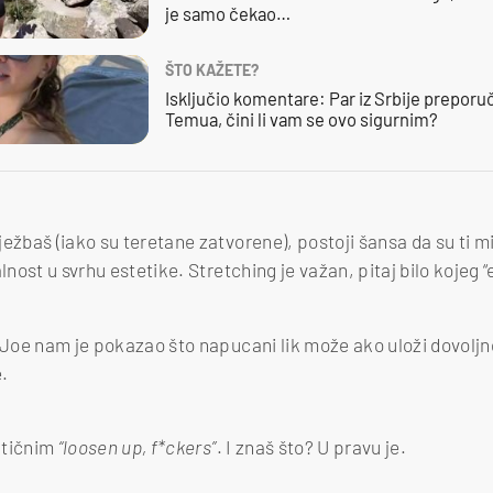
je samo čekao…
ŠTO KAŽETE?
Isključio komentare: Par iz Srbije preporuč
Temua, čini li vam se ovo sigurnim?
ežbaš (iako su teretane zatvorene), postoji šansa da su ti mi
lnost u svrhu estetike. Stretching je važan, pitaj bilo kojeg “
i Joe nam je pokazao što napucani lik može ako uloži dovoljn
.
atičnim
“loosen up, f*ckers”
. I znaš što? U pravu je.