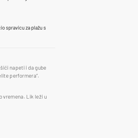
io spravicu za plažu s
šići napeti i da gube
elite performera”.
o vremena. Lik leži u