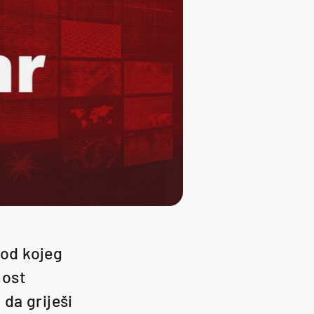
 od kojeg
nost
da griješi