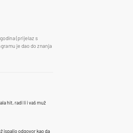
godina (prijelaz s
agramu je dao do znanja
la hit, radi li i vaš muž
ž ispalio odgovor kao da