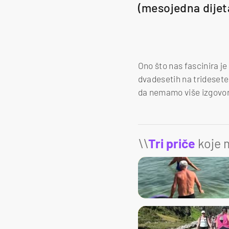
(mesojedna dijet
Ono što nas fascinira je
dvadesetih na tridesete
da nemamo više izgovo
\\
Tri priče
koje m