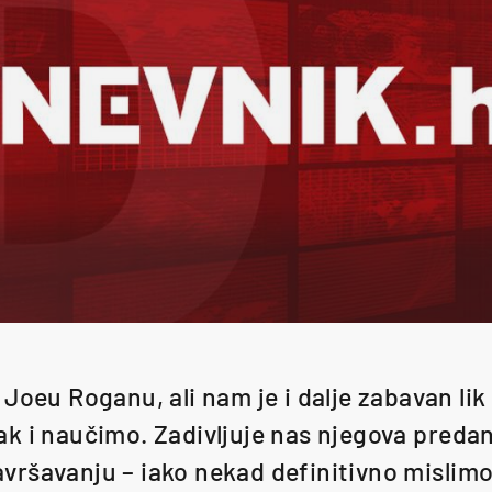
Joeu Roganu, ali nam je i dalje zabavan lik
k i naučimo. Zadivljuje nas njegova preda
ršavanju – iako nekad definitivno mislimo 