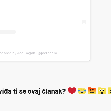
 shared by Joe Rogan (@joerogan)
viđa ti se ovaj članak?