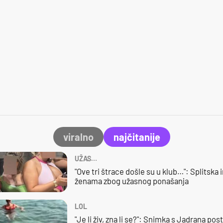
viralno
najčitanije
UŽAS…
"Ove tri štrace došle su u klub…": Splitska 
ženama zbog užasnog ponašanja
LOL
"Je li živ, zna li se?": Snimka s Jadrana posta