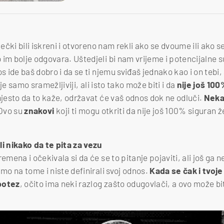
dečki bili iskreni i otvoreno nam rekli ako se dvoume ili ako se
 im bolje odgovara. Uštedjeli bi nam vrijeme i potencijalne 
s ide baš dobro i da se ti njemu sviđaš jednako kao i on tebi, 
je samo sramežljiviji, ali isto tako može biti i da
nije još 100
jesto da to kaže, održavat će vaš odnos dok ne odluči.
Nekad
Ovo su
znakovi
koji ti mogu otkriti da nije još 100% siguran ž
li nikako da te pita za vezu
emena i očekivala si da će se to pitanje pojaviti, ali još ga n
amo na tome i niste definirali svoj odnos.
Kada se čak i tvoje
potez
, očito ima neki razlog zašto odugovlači, a ovo može bit