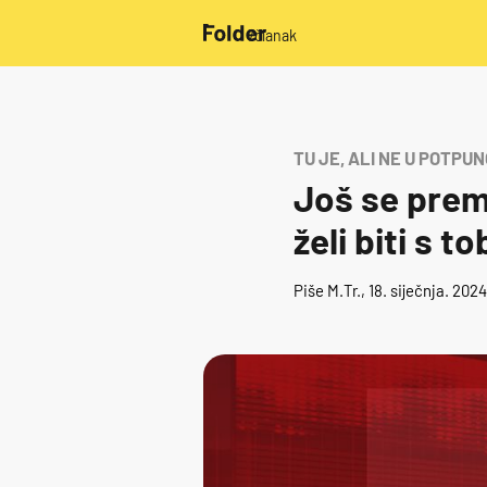
/članak
TU JE, ALI NE U POTPUN
Još se premi
želi biti s t
Piše
M.Tr.
, 18. siječnja. 202