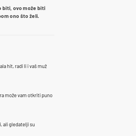
 biti, ovo može biti
bom ono što želi.
la hit, radi li i vaš muž
ra može vam otkriti puno
 ali gledatelji su