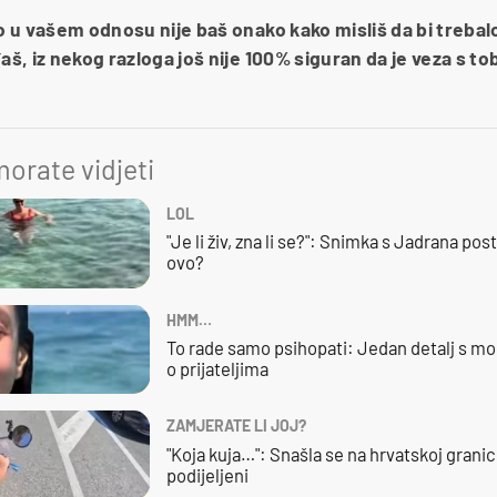
o u vašem odnosu nije baš onako kako misliš da bi trebalo
aš, iz nekog razloga još nije 100% siguran da je veza s to
orate vidjeti
LOL
"Je li živ, zna li se?": Snimka s Jadrana posta
ovo?
HMM…
To rade samo psihopati: Jedan detalj s mo
o prijateljima
ZAMJERATE LI JOJ?
"Koja kuja…": Snašla se na hrvatskoj granici,
podijeljeni