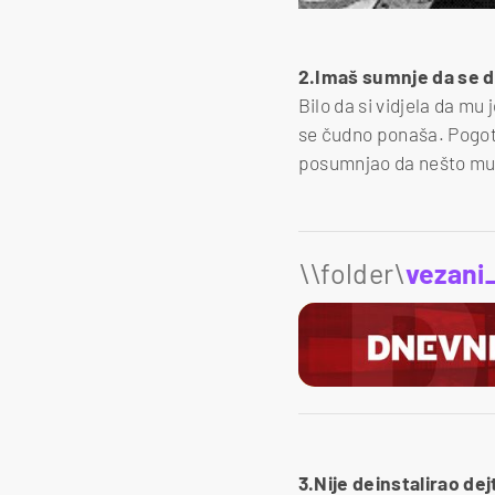
2.Imaš sumnje da se 
Bilo da si vidjela da mu
se čudno ponaša. Pogo
posumnjao da nešto mul
\\folder\
vezani
3.Nije deinstalirao dej