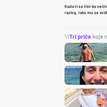
Kada ti se čini da nešt
razlog. Iako mu se sviđ
\\
Tri priče
koje m