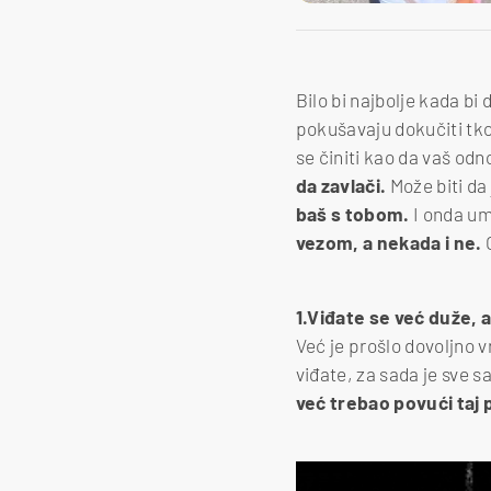
Bilo bi najbolje kada bi 
pokušavaju dokučiti tko
se činiti kao da vaš odno
da zavlači.
Može biti da 
baš s tobom.
I onda um
vezom, a nekada i ne.
1.Viđate se već duže, a
Već je prošlo dovoljno vr
viđate, za sada je sve s
već trebao povući taj 