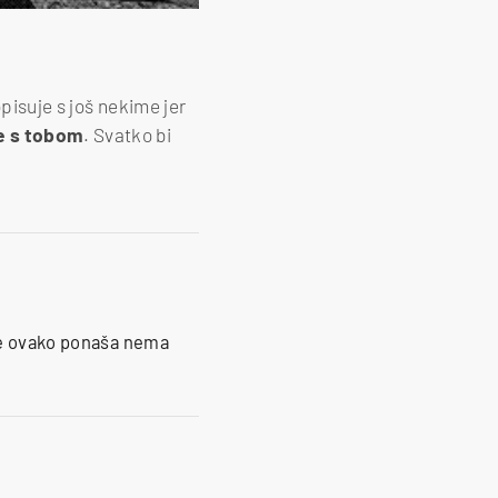
pisuje s još nekime jer
je s tobom
. Svatko bi
se ovako ponaša nema