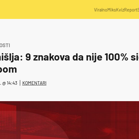
Viralno
Miks
Kviz
Report
OSTI
šlja: 9 znakova da nije 100% s
obom
4. @ 14:43
KOMENTARI