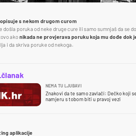
dopisuje s nekom drugom curom
 je došla poruka od neke druge cure ili samo sumnjaš da se do
tovo ako
nikada ne provjerava poruku koja mu dođe dok 
ja i da skriva poruke od nekoga.
_članak
NEMA TU LJUBAVI
Znakovi da te samo zavlači: Dečko koji 
namjeru s tobom biti u pravoj vezi
ting aplikacije