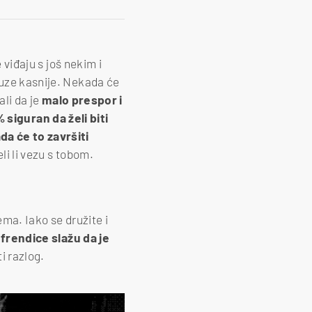
 viđaju s još nekim i
suze kasnije. Nekada će
ali da je
malo prespor i
% siguran da želi biti
a će to završiti
eli li vezu s tobom.
ema. Iako se družite i
 frendice slažu da je
i razlog.