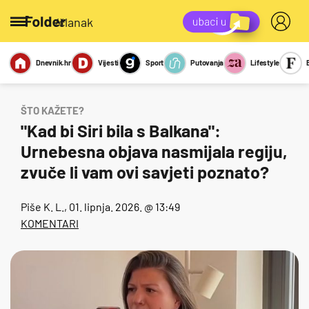
/članak
Dnevnik.hr
Vijesti
Sport
Putovanja
Lifestyle
Viralno
Miks
Kviz
Report
Sexy
ŠTO KAŽETE?
"Kad bi Siri bila s Balkana":
Urnebesna objava nasmijala regiju,
zvuče li vam ovi savjeti poznato?
Piše
K. L.
, 01. lipnja. 2026. @ 13:49
KOMENTARI