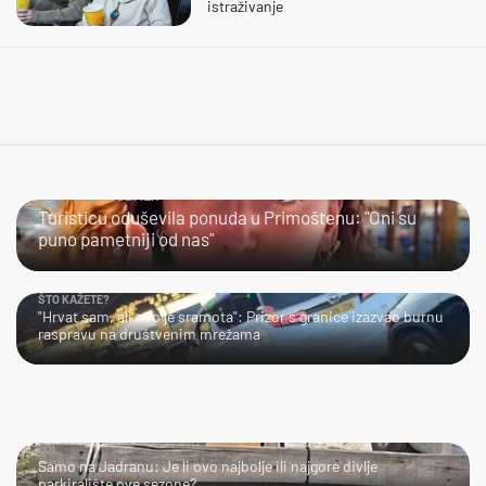
istraživanje
JESTE LI PROBALI?
Turisticu oduševila ponuda u Primoštenu: "Oni su
puno pametniji od nas"
ŠTO KAŽETE?
"Hrvat sam, ali ovo je sramota": Prizor s granice izazvao burnu
raspravu na društvenim mrežama
LOL
Samo na Jadranu: Je li ovo najbolje ili najgore divlje
parkiralište ove sezone?