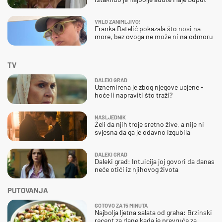
VRLO ZANIMLJIVO!
Franka Batelić pokazala što nosi na
more, bez ovoga ne može ni na odmoru
TV
DALEKI GRAD
Uznemirena je zbog njegove ucjene -
hoće li napraviti što traži?
NASLJEDNIK
Želi da njih troje sretno žive, a nije ni
svjesna da ga je odavno izgubila
DALEKI GRAD
Daleki grad: Intuicija joj govori da danas
neće otići iz njihovog života
PUTOVANJA
GOTOVO ZA 15 MINUTA
Najbolja ljetna salata od graha: Brzinski
recept za dane kada je prevruće za