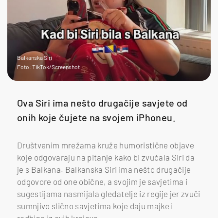
Balkanska Siri
Foto: TikTok/Screenshot
Ova Siri ima nešto drugačije savjete od
onih koje čujete na svojem iPhoneu.
Društvenim mrežama kruže humoristične objave
koje odgovaraju na pitanje kako bi zvučala Siri da
je s Balkana. Balkanska Siri ima nešto drugačije
odgovore od one obične, a svojim je savjetima i
sugestijama nasmijala gledatelje iz regije jer zvuči
sumnjivo slično savjetima koje daju majke i
rodbina iz ovih krajeva.