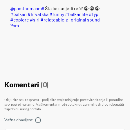
@pamthemaam6
Šta će susjedi reć? 😭😭😭
#balkan
#hrvatska
#funny
#balkanlife
#fyp
#explore
#siri
#relateable
♬ original sound -
Pam
Komentari
(0)
Uključite se u raspravu – podijelite svoje mišljenje, postavite pitanja ili ponudite
svoj pogled na temu. Vaš komentar može potaknuti zanimljiv dijalog i obogatiti
zajednicu našeg portala.
Važna obavijest
!