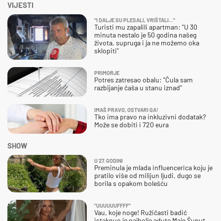
VIJESTI
"I DALJE SU PLESALI, VRIŠTALI..."
Turisti mu zapalili apartman: "U 30
minuta nestalo je 50 godina našeg
života, supruga i ja ne možemo oka
sklopiti"
PRIMORJE
Potres zatresao obalu: "Čula sam
razbijanje čaša u stanu iznad"
IMAŠ PRAVO, OSTVARI GA!
Tko ima pravo na inkluzivni dodatak?
Može se dobiti i 720 eura
SHOW
U 27. GODINI
Preminula je mlada influencerica koju je
pratilo više od milijun ljudi, dugo se
borila s opakom bolešću
"UUUUUUFFFF"
Vau, koje noge! Ružičasti badić
istaknuo je najbolje adute Maje Šuput