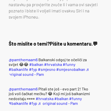
nastavku pa provjerite zvuče li i vama ovi savjeti
poznato i biste li voljeli imati ovakvu Siri i na
svojem iPhoneu.
Što mislite o temi?
Pišite u komentaru.
@pamthemaam6
Balkanski odgoj te očeliči za
svijet 😂😂
#balkan
#hrvatska
#funny
#balkanlife
#fyp
#smjesno
#smjesnobalkan
♬
original sound - Pam
@pamthemaam6
Pitali ste još - evo part 2! Tko
još voli čačkat mečku? 😂 Koji mi još balkanizmi
nedostaju 👀👀
#hrvatska
#balkan
#funny
#balkanlife
#fyp
♬ original sound - Pam