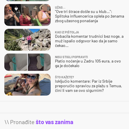
UŽAS…
"Ove tri štrace došle su u klub…":
Splitska influencerica oplela po ženama
zbog užasnog ponašanja
KAO IZ PIŠTOLJA
Dobacila komentar trudnici bez noge, a
muž ispalio odgovor kao da je samo
čekao…
NISU STIGLI POPRAVITI
Platio noćenje u Zadru 105 eura, a ovo
ga je dočekalo
ŠTO KAŽETE?
Isključio komentare: Par iz Srbije
preporučio spravicu za plažu s Temua,
čini li vam se ovo sigurnim?
\\ Pronađite
što vas zanima