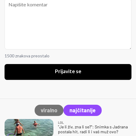
1500 znakova preostalo
Prijavite se
viralno
najčitanije
LOL
"Je li živ, zna li se?": Snimka s Jadrana
postala hit, radi li i vaš muž ovo?