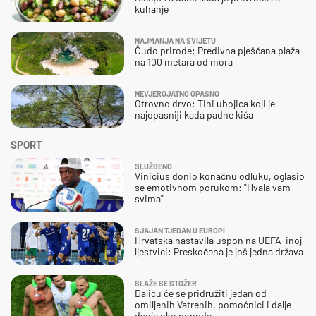
kuhanje
NAJMANJA NA SVIJETU
Čudo prirode: Predivna pješčana plaža
na 100 metara od mora
NEVJEROJATNO OPASNO
Otrovno drvo: Tihi ubojica koji je
najopasniji kada padne kiša
SPORT
SLUŽBENO
Vinicius donio konačnu odluku, oglasio
se emotivnom porukom: "Hvala vam
svima"
SJAJAN TJEDAN U EUROPI
Hrvatska nastavila uspon na UEFA-inoj
ljestvici: Preskočena je još jedna država
SLAŽE SE STOŽER
Daliću će se pridružiti jedan od
omiljenih Vatrenih, pomoćnici i dalje
dvoje oko ponude