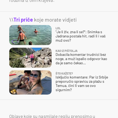
\\
Tri priče
koje morate vidjeti
LOL
"Je li živ, zna li se?": Snimka s
Jadrana postala hit, radi li i vaš
muž ovo?
KAO IZ PIŠTOLJA
Dobacila komentar trudnici bez
noge, a muž ispalio odgovor kao
da je samo čekao…
ŠTO KAŽETE?
Isključio komentare: Par iz Srbije
preporučio spravicu za plažu s
Temua, čini li vam se ovo
sigurnim?
Objave koje su nasmijale regiju prenosimo u