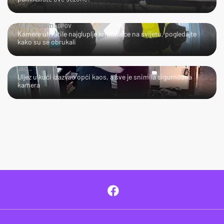
NIJE LAKO BITI LOPOV
Kamere uhvatile najgluplje kriminalce na svijetu, pogledajte
kako su se obrukali
JAO...
Uljez u kući izazvao opći kaos, a sve je snimila sigurnosna
kamera