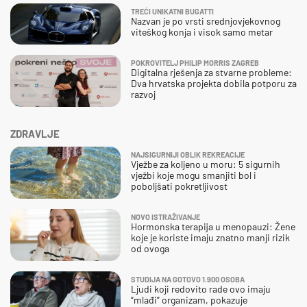
TREĆI UNIKATNI BUGATTI
Nazvan je po vrsti srednjovjekovnog
viteškog konja i visok samo metar
POKROVITELJ PHILIP MORRIS ZAGREB
Digitalna rješenja za stvarne probleme:
Dva hrvatska projekta dobila potporu za
razvoj
ZDRAVLJE
NAJSIGURNIJI OBLIK REKREACIJE
Vježbe za koljeno u moru: 5 sigurnih
vježbi koje mogu smanjiti bol i
poboljšati pokretljivost
NOVO ISTRAŽIVANJE
Hormonska terapija u menopauzi: Žene
koje je koriste imaju znatno manji rizik
od ovoga
STUDIJA NA GOTOVO 1.900 OSOBA
Ljudi koji redovito rade ovo imaju
“mlađi” organizam, pokazuje