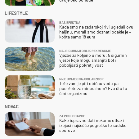
LIFESTYLE
BAŠ EFEKTNA
Kada smo na zadarskoj rivi ugledali ovu
haljinu, morali smo doznati odakle je –
košta samo 18 eura
NAJSIGURNIJI OBLIK REKREACIJE
Vježbe za koljeno u moru: 5 sigurnih
vježbi koje mogu smanjiti bol i
poboljšati pokretljivost
NIJE UVIJEK NAJBOLJI IZBOR
Teže vam je piti običnu vodu pa
posežete za mineralnom? Evo što to
čini organizmu
NOVAC
ZA POSLODAVCE
Kako ispravno dati nekome otkaz i
izbjeći najčešće pogreške te sudske
sporove