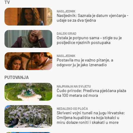
TV
NASLJEDNIK
Nasljednik: Saznala je datum vjenčanja -
udaje se za dva tjedna
DALEKI GRAD
Ostala je potpuno sama – stigle su je
posljedice njezinih postupaka
NASLJEDNIK
Postavila mu je važno pitanje, a
odgovor ju je jako iznenadio
PUTOVANJA
NAJMANJA NA SVIJETU
Čudo prirode: Predivna pješčana plaža
na 100 metara od mora
NEDALEKO OD PLOČA
Skriveni vojni tuneli na jugu Hrvatske:
Omiljena kupališta na koja lokalci u
miru dolaze roniti i skakati u more