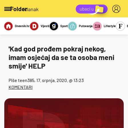
/članak
Dnevnik.hr
Vijesti
Sport
Putovanja
Lifestyle
Viralno
Miks
Kviz
Report
Sexy
'Kad god prođem pokraj nekog,
imam osjećaj da se ta osoba meni
smije' HELP
Piše
teen385
, 17. srpnja. 2020. @ 13:23
KOMENTARI