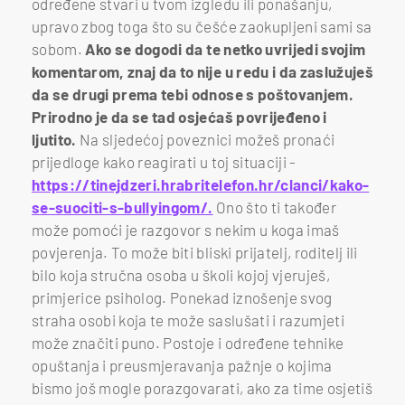
određene stvari u tvom izgledu ili ponašanju,
upravo zbog toga što su češće zaokupljeni sami sa
sobom.
Ako se dogodi da te netko uvrijedi svojim
komentarom, znaj da to nije u redu i da zaslužuješ
da se drugi prema tebi odnose s poštovanjem.
Prirodno je da se tad osjećaš povrijeđeno i
ljutito.
Na sljedećoj poveznici možeš pronaći
prijedloge kako reagirati u toj situaciji -
https://tinejdzeri.hrabritelefon.hr/clanci/kako-
se-suociti-s-bullyingom/.
Ono što ti također
može pomoći je razgovor s nekim u koga imaš
povjerenja. To može biti bliski prijatelj, roditelj ili
bilo koja stručna osoba u školi kojoj vjeruješ,
primjerice psiholog. Ponekad iznošenje svog
straha osobi koja te može saslušati i razumjeti
može značiti puno. Postoje i određene tehnike
opuštanja i preusmjeravanja pažnje o kojima
bismo još mogle porazgovarati, ako za time osjetiš