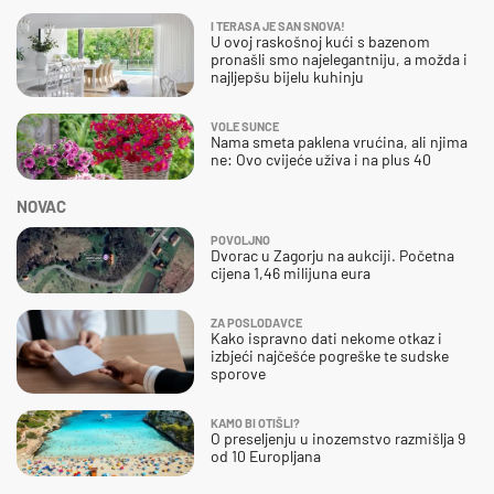
I TERASA JE SAN SNOVA!
U ovoj raskošnoj kući s bazenom
pronašli smo najelegantniju, a možda i
najljepšu bijelu kuhinju
VOLE SUNCE
Nama smeta paklena vrućina, ali njima
ne: Ovo cvijeće uživa i na plus 40
NOVAC
POVOLJNO
Dvorac u Zagorju na aukciji. Početna
cijena 1,46 milijuna eura
ZA POSLODAVCE
Kako ispravno dati nekome otkaz i
izbjeći najčešće pogreške te sudske
sporove
KAMO BI OTIŠLI?
O preseljenju u inozemstvo razmišlja 9
od 10 Europljana