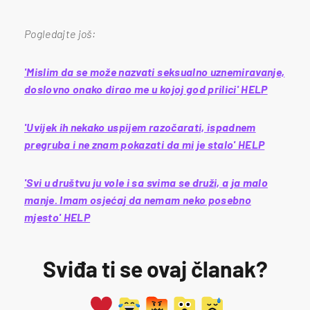
Pogledajte još:
'Mislim da se može nazvati seksualno uznemiravanje,
doslovno onako dirao me u kojoj god prilici' HELP
'Uvijek ih nekako uspijem razočarati, ispadnem
pregruba i ne znam pokazati da mi je stalo' HELP
'Svi u društvu ju vole i sa svima se druži, a ja malo
manje. Imam osjećaj da nemam neko posebno
mjesto' HELP
Sviđa ti se ovaj članak?