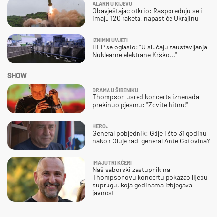
ALARM U KIJEVU
Obavještajac otkrio: Raspoređuju se i
imaju 120 raketa, napast će Ukrajinu
IZNIMNI UVJETI
HEP se oglasio: "U slučaju zaustavljanja
Nuklearne elektrane Krško..."
SHOW
DRAMA U ŠIBENIKU
Thompson usred koncerta iznenada
prekinuo pjesmu: "Zovite hitnu!"
HEROJ
General pobjednik: Gdje i što 31 godinu
nakon Oluje radi general Ante Gotovina?
IMAJU TRI KĆERI
Naš saborski zastupnik na
Thompsonovu koncertu pokazao lijepu
suprugu, koja godinama izbjegava
javnost