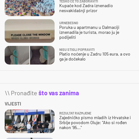
TEŠKO ĆE TO ZABORAVITI
Kupače kod Zadra iznenadio
nesvakidašnji prizor
URNEBESNO
Poruka u apartmanu u Dalmaciji
iznenadila je turista, morao ju je
podijeliti
NISU STIGLI POPRAVITI
Platio noćenje u Zadru 105 eura, a ovo
ga je dočekalo
\\ Pronađite
što vas zanima
VIJESTI
REZULTAT RAZMJENE
Zajedničko pismo mladih iz Hrvatske i
Srbije povodom Oluje: "Ako si rođen
nakon '95..."