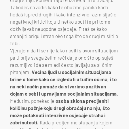
drugi smiju, komentiraju te iza leđa ili te tračaju.
Također, navodiš kako te obuzme panika kada
hodaš ispred drugih i kako intenzivno razmišljaš o
negativnoj kritici koju ti netko uputi te pri tome
doživljavaš neugodne osjećaje. Pitaš se kako
smanjiti brigu i strah oko toga što će drugi misliti o
tebi.
Vjerujem da ti se nije lako nositi s ovom situacijom
pa ti prije svega želim reći da je ono što opisuješ
razumljivo i da se mladi često javljaju sa sličnim
pitanjem.
Većina ljudi u socijalnim situacijama
brine o tome kako će izgledati u tuđim očima, i to
na neki način pomaže da stvorimo pozitivan
dojam o sebi i upravljamo socijalnim situacijama.
Međutim, ponekad je
osoba sklona precijeniti
količinu pažnje koju drugi obraćaju na nju, što
može potaknuti intenzivne osjećaje straha i
zabrinutosti.
Kada precijenimo stupanj u kojem