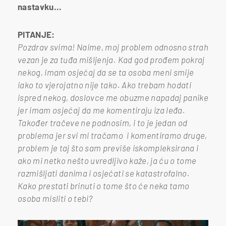
nastavku...
PITANJE:
Pozdrav svima! Naime, moj problem odnosno strah
vezan je za tuđa mišljenja. Kad god prođem pokraj
nekog, imam osjećaj da se ta osoba meni smije
iako to vjerojatno nije tako. Ako trebam hodati
ispred nekog, doslovce me obuzme napadaj panike
jer imam osjećaj da me komentiraju iza leđa.
Također tračeve ne podnosim, i to je jedan od
problema jer svi mi tračamo i komentiramo druge,
problem je taj što sam previše iskompleksirana i
ako mi netko nešto uvredljivo kaže, ja ću o tome
razmišljati danima i osjećati se katastrofalno.
Kako prestati brinuti o tome što će neka tamo
osoba misliti o tebi?