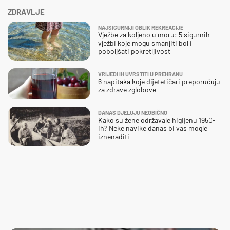
ZDRAVLJE
NAJSIGURNIJI OBLIK REKREACIJE
Vježbe za koljeno u moru: 5 sigurnih
vježbi koje mogu smanjiti bol i
poboljšati pokretljivost
VRIJEDI IH UVRSTITI U PREHRANU
6 napitaka koje dijetetičari preporučuju
za zdrave zglobove
DANAS DJELUJU NEOBIČNO
Kako su žene održavale higijenu 1950-
ih? Neke navike danas bi vas mogle
iznenaditi
ČOVJEČE…