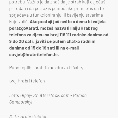
potrebu. Važno je da znaš da je strah koji osjećaš
prirodan i da potražiš pomoć ako primijetiš da te
sprječava u funkcioniranju ili bavljenju stvarima
koje voliš.
Ako postoji još nešto o čemu bi voljela
porazgovarati, možeš nazvati liniju Hrabrog
telefona za djecu na broj 116 111 radnim danima od
9 do 20 sati, javiti se putem chat-a radnim
danima od 15 do 19 sati ili na e-mail
savjet@hrabritelefon.hr.
Puno toplih i hrabrih pozdrava ti šalje,
tvoj Hrabri telefon
Foto: Giphy/ Shutterstock.com - Roman
Samborskyi
M.T./ Hrabri telefon