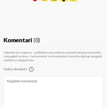
Komentari
(0)
Uključite se u raspravu – podijelite svoje mišljenje, postavite pitanja ili ponudite
svoj pogled na temu. Vaš komentar može potaknuti zanimljiv dijalog i obogatiti
zajednicu našeg portala.
Važna obavijest
!