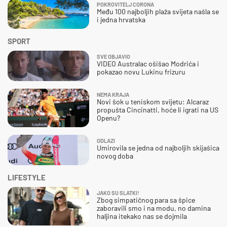
POKROVITELJ CORONA
Među 100 najboljih plaža svijeta našla se
i jedna hrvatska
SPORT
SVE OBJAVIO
VIDEO Australac ošišao Modrića i
pokazao novu Lukinu frizuru
NEMA KRAJA
Novi šok u teniskom svijetu: Alcaraz
propušta Cincinatti, hoće li igrati na US
Openu?
ODLAZI
Umirovila se jedna od najboljih skijašica
novog doba
LIFESTYLE
JAKO SU SLATKI!
Zbog simpatičnog para sa špice
zaboravili smo i na modu, no damina
haljina itekako nas se dojmila