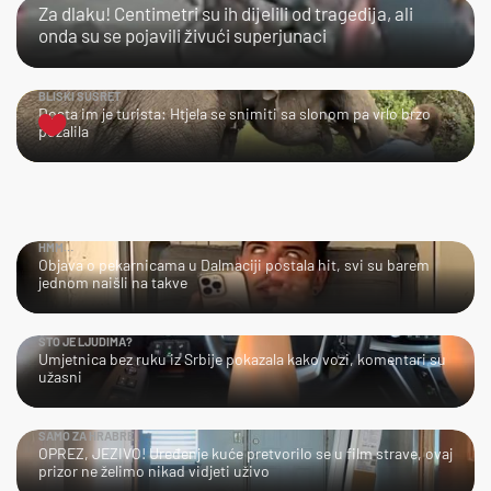
Za dlaku! Centimetri su ih dijelili od tragedija, ali
onda su se pojavili živući superjunaci
BLISKI SUSRET
Dosta im je turista: Htjela se snimiti sa slonom pa vrlo brzo
požalila
HMM…
Objava o pekarnicama u Dalmaciji postala hit, svi su barem
jednom naišli na takve
ŠTO JE LJUDIMA?
Umjetnica bez ruku iz Srbije pokazala kako vozi, komentari su
užasni
SAMO ZA HRABRE
OPREZ, JEZIVO! Uređenje kuće pretvorilo se u film strave, ovaj
prizor ne želimo nikad vidjeti uživo