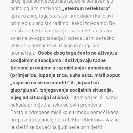
drugi ljudi primjećuju naš izgled ili ponašanje u
psihologiji to nazivamo
„efektom reflektora”
,
upravo zbog toga što stvaramo dojam kako svi
primjećuju ono što radimo i kako izgledamo. Do
efekta reflektora dolazi jer su osobe tad stalno
svjesne svog ponašanja i izgleda te im se teško
uživjeti u perspektivu iz koje ih drugi ljudi
promatraju.
Osobe zbog toga često ne uživaju u
socijalnim situacijama i doživljavaju razne
tjelesne promjene u razmišljanju i ponašanju
(primjerice, lupanje srca, suha usta, misli poput
„sigurno ću se osramotiti“ ili „ispast ću
glup/glupa“, izbjegavanje socijalnih situacija,
bijeg od situacija i slično).
Pitam se jesi li i sama
nekada primijetila neke od ovih promjena.
Postoje određene misli koje ti mogu pomoći kada
prepoznaš da podliježeš efektu reflektora. Važno
je sjetiti se da većina ljudi neće primijetiti