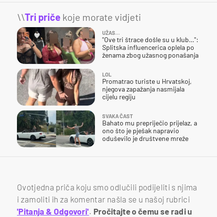
\\
Tri priče
koje morate vidjeti
UŽAS…
"Ove tri štrace došle su u klub…":
Splitska influencerica oplela po
ženama zbog užasnog ponašanja
LOL
Promatrao turiste u Hrvatskoj,
njegova zapažanja nasmijala
cijelu regiju
SVAKA ČAST
Bahato mu prepriječio prijelaz, a
ono što je pješak napravio
oduševilo je društvene mreže
Ovotjedna priča koju smo odlučili podijeliti s njima
i zamoliti ih za komentar našla se u našoj rubrici
'Pitanja & Odgovori'
.
Pročitajte o čemu se radi u