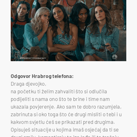
Odgovor Hrabrog telefona:
Draga djevojko,
na početku ti želim zahvaliti što si odlučila
podijeliti s nama ono što te brine i time nam
ukazala povjerenje. Ako sam te dobro razumjela,
zabrinuta si oko toga što će drugi misliti o tebi i u
kakvom svjetlu ćeš se prikazati pred drugima.
Opisuješ situacije u kojima imaš osjećaj da ti se