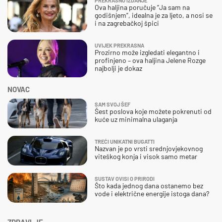
PREKRASNO IZDANJE
Ova haljina poručuje “Ja sam na
godišnjem”, idealna je za ljeto, a nosi se
i na zagrebačkoj špici
UVIJEK PREKRASNA
Prozirno može izgledati elegantno i
profinjeno – ova haljina Jelene Rozge
najbolji je dokaz
NOVAC
SAM SVOJ ŠEF
Šest poslova koje možete pokrenuti od
kuće uz minimalna ulaganja
TREĆI UNIKATNI BUGATTI
Nazvan je po vrsti srednjovjekovnog
viteškog konja i visok samo metar
SUSTAV OVISI O PRIRODI
Što kada jednog dana ostanemo bez
vode i električne energije istoga dana?
ZDRAVLJE