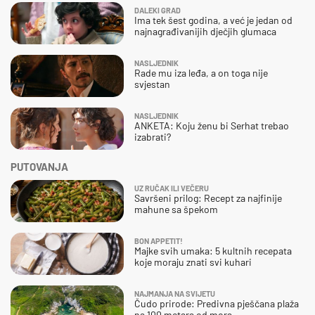
DALEKI GRAD
Ima tek šest godina, a već je jedan od
najnagrađivanijih dječjih glumaca
NASLJEDNIK
Rade mu iza leđa, a on toga nije
svjestan
NASLJEDNIK
ANKETA: Koju ženu bi Serhat trebao
izabrati?
PUTOVANJA
UZ RUČAK ILI VEČERU
Savršeni prilog: Recept za najfinije
mahune sa špekom
BON APPETIT!
Majke svih umaka: 5 kultnih recepata
koje moraju znati svi kuhari
NAJMANJA NA SVIJETU
Čudo prirode: Predivna pješčana plaža
na 100 metara od mora