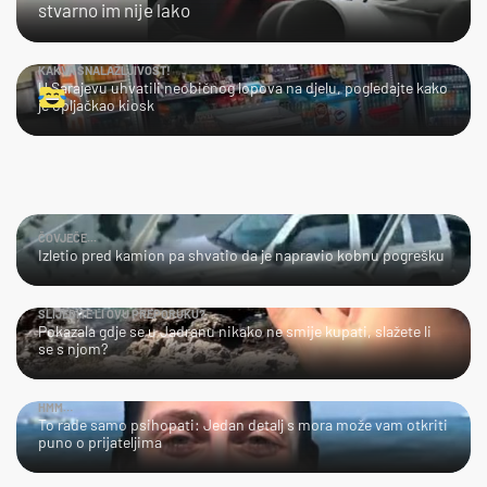
stvarno im nije lako
KAKVA SNALAŽLJIVOST!
U Sarajevu uhvatili neobičnog lopova na djelu, pogledajte kako
je opljačkao kiosk
ČOVJEČE...
Izletio pred kamion pa shvatio da je napravio kobnu pogrešku
SLIJEDITE LI OVU PREPORUKU?
Pokazala gdje se u Jadranu nikako ne smije kupati, slažete li
se s njom?
HMM…
To rade samo psihopati: Jedan detalj s mora može vam otkriti
puno o prijateljima