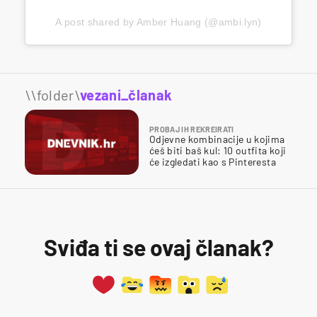
A post shared by Amber Huang (@ambi.lyn)
\\folder\
vezani_članak
PROBAJ IH REKREIRATI
Odjevne kombinacije u kojima
ćeš biti baš kul: 10 outfita koji
će izgledati kao s Pinteresta
Sviđa ti se ovaj članak?