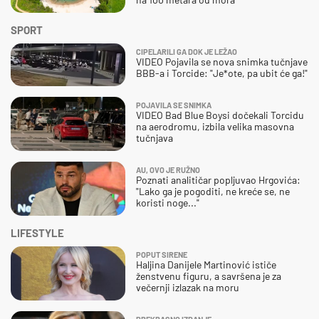
SPORT
CIPELARILI GA DOK JE LEŽAO
VIDEO Pojavila se nova snimka tučnjave
BBB-a i Torcide: "Je*ote, pa ubit će ga!"
POJAVILA SE SNIMKA
VIDEO Bad Blue Boysi dočekali Torcidu
na aerodromu, izbila velika masovna
tučnjava
AU, OVO JE RUŽNO
Poznati analitičar popljuvao Hrgovića:
"Lako ga je pogoditi, ne kreće se, ne
koristi noge..."
LIFESTYLE
POPUT SIRENE
Haljina Danijele Martinović ističe
ženstvenu figuru, a savršena je za
večernji izlazak na moru