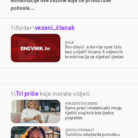
pohvale...
\\folder\
vezani_članak
IDEJE
Što obući, a da nije opet isto
kao uvijek? Imamo 5 odjevnih
kombinacija za sljedeći tjedan
\\
Tri priče
koje morate vidjeti
POKAŽITE ŠTO ZNATE!
Samo pravi intelektualci mogu
riješiti ovaj kviz bez ijedne
pogreške
JESTE LI PROBALI?
Turisticu oduševila ponuda u