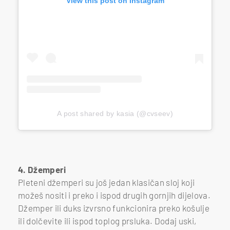
View this post on Instagram
A post shared by kasia (@cvseev)
4. Džemperi
Pleteni džemperi su još jedan klasičan sloj koji
možeš nositi i preko i ispod drugih gornjih dijelova.
Džemper ili duks izvrsno funkcionira preko košulje
ili dolčevite ili ispod toplog prsluka. Dodaj uski,