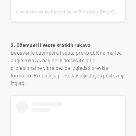
A post shared by Carys Louise Brandon | Daily Outfit Ideas (@caryslouisebrandon)
2. Džemperi i veste kratkih rukava
Dodavanje džempera i vesta preko obične majice
dugih rukava, haljine ili dolčevite daje
profesionalne vibre bez da izgledaš previše
formalno. Prebaci ju preko košulje za još poslovniji
izgled.