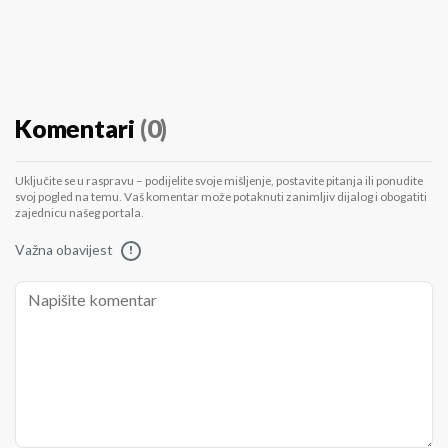
Komentari
(0)
Uključite se u raspravu – podijelite svoje mišljenje, postavite pitanja ili ponudite
svoj pogled na temu. Vaš komentar može potaknuti zanimljiv dijalog i obogatiti
zajednicu našeg portala.
Važna obavijest
!