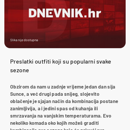
Slika nije dostupna
Preslatki outfiti koji su popularni svake
sezone
Obzirom da nam u zadnje vrijeme jedan dan sija
Sunce, a već drugi pada snijeg, slojevito
oblačenje je sjajan način da kombinacija postane
zanimljivija, a i jedini spas od kuhanja ili
smrzavanja na vanjskim temperaturama. Evo
nekoliko komada oko kojih možeš graditi
kombinacije ove sezone koje će privući sve