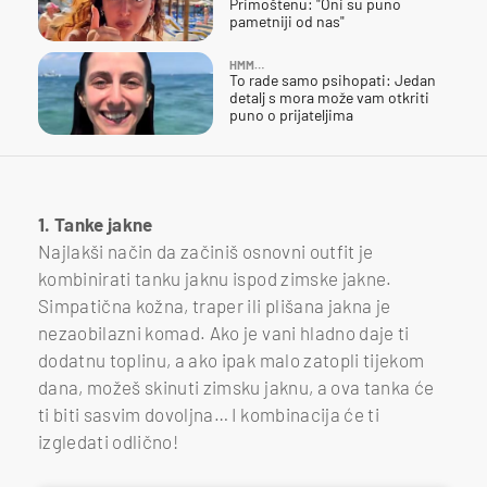
Primoštenu: "Oni su puno
pametniji od nas"
HMM…
To rade samo psihopati: Jedan
detalj s mora može vam otkriti
puno o prijateljima
1. Tanke jakne
Najlakši način da začiniš osnovni outfit je
kombinirati tanku jaknu ispod zimske jakne.
Simpatična kožna, traper ili plišana jakna je
nezaobilazni komad. Ako je vani hladno daje ti
dodatnu toplinu, a ako ipak malo zatopli tijekom
dana, možeš skinuti zimsku jaknu, a ova tanka će
ti biti sasvim dovoljna… I kombinacija će ti
izgledati odlično!