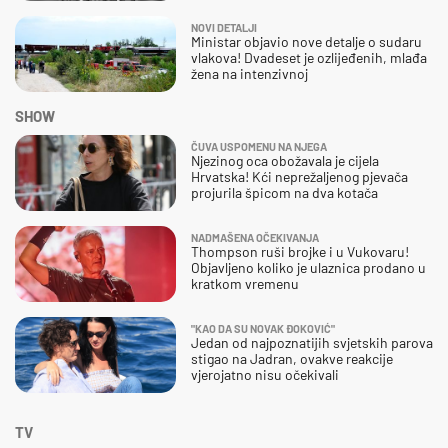
NOVI DETALJI
Ministar objavio nove detalje o sudaru
vlakova! Dvadeset je ozlijeđenih, mlađa
žena na intenzivnoj
SHOW
ČUVA USPOMENU NA NJEGA
Njezinog oca obožavala je cijela
Hrvatska! Kći neprežaljenog pjevača
projurila špicom na dva kotača
NADMAŠENA OČEKIVANJA
Thompson ruši brojke i u Vukovaru!
Objavljeno koliko je ulaznica prodano u
kratkom vremenu
"KAO DA SU NOVAK ĐOKOVIĆ"
Jedan od najpoznatijih svjetskih parova
stigao na Jadran, ovakve reakcije
vjerojatno nisu očekivali
TV