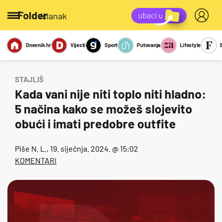
/članak
Dnevnik.hr
Vijesti
Sport
Putovanja
Lifestyle
Viralno
Miks
Kviz
Report
Sexy
STAJLIŠ
Kada vani nije niti toplo niti hladno:
5 načina kako se možeš slojevito
obući i imati predobre outfite
Piše
N. L.
, 19. siječnja. 2024. @ 15:02
KOMENTARI