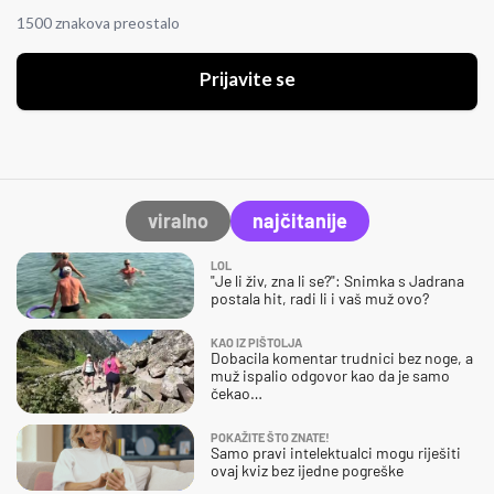
1500 znakova preostalo
Prijavite se
viralno
najčitanije
LOL
"Je li živ, zna li se?": Snimka s Jadrana
postala hit, radi li i vaš muž ovo?
KAO IZ PIŠTOLJA
Dobacila komentar trudnici bez noge, a
muž ispalio odgovor kao da je samo
čekao…
POKAŽITE ŠTO ZNATE!
Samo pravi intelektualci mogu riješiti
ovaj kviz bez ijedne pogreške