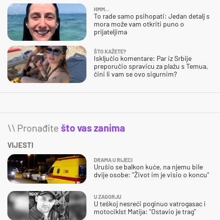
HMM…
To rade samo psihopati: Jedan detalj s
mora može vam otkriti puno o
prijateljima
ŠTO KAŽETE?
Isključio komentare: Par iz Srbije
preporučio spravicu za plažu s Temua,
čini li vam se ovo sigurnim?
\\ Pronađite
što vas zanima
VIJESTI
DRAMA U RIJECI
Urušio se balkon kuće, na njemu bile
dvije osobe: "Život im je visio o koncu"
U ZAGORJU
U teškoj nesreći poginuo vatrogasac i
motociklst Matija: "Ostavio je trag"