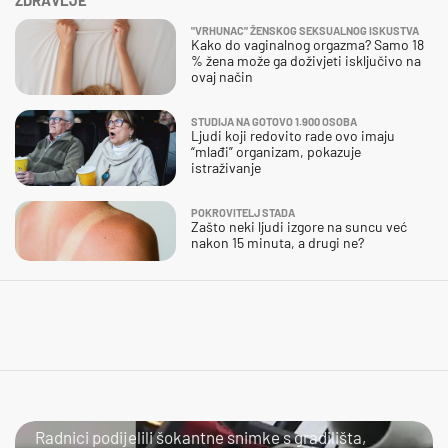
"VRHUNAC" ŽENSKOG SEKSUALNOG ISKUSTVA
Kako do vaginalnog orgazma? Samo 18
% žena može ga doživjeti isključivo na
ovaj način
STUDIJA NA GOTOVO 1.900 OSOBA
Ljudi koji redovito rade ovo imaju
“mlađi” organizam, pokazuje
istraživanje
POKROVITELJ STADA
Zašto neki ljudi izgore na suncu već
nakon 15 minuta, a drugi ne?
NIJE IM LAKO
Radnici podijelili šokantne snimke s gradilišta,