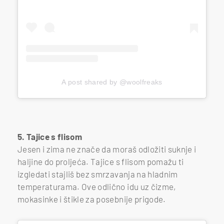
A post shared by @woolfreaks
5. Tajice s flisom
Jesen i zima ne znače da moraš odložiti suknje i
haljine do proljeća. Tajice s flisom pomažu ti
izgledati stajliš bez smrzavanja na hladnim
temperaturama. Ove odlično idu uz čizme,
mokasinke i štikle za posebnije prigode.