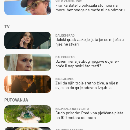
VRLO ZANIMLJIVO!
Franka Batelić pokazala što nosi na
more, bez ovoga ne može ni na odmoru
TV
DALEKI GRAD
Daleki grad: Jako je ljuta jer se miješa u
njezine stvari
DALEKI GRAD
Uznemirena je zbog njegove ucjene -
hoće li napraviti što traži?
NASLJEDNIK
Želi da njih troje sretno žive, a nije ni
svjesna da ga je odavno izgubila
PUTOVANJA
NAJMANJA NA SVIJETU
Čudo prirode: Predivna pješčana plaža
na 100 metara od mora