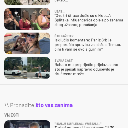
UŽAS…
"Ove tri štrace došle su u klub…":
Splitska influencerica oplela po ženama
zbog užasnog ponašanja
ŠTO KAŽETE?
Isključio komentare: Par iz Srbije
preporučio spravicu za plažu s Temua,
čini li vam se ovo sigurnim?
SVAKA ČAST
Bahato mu prepriječio prijelaz, a ono
što je pješak napravio oduševilo je
društvene mreže
\\ Pronađite
što vas zanima
VIJESTI
"I DALJE SU PLESALI, VRIŠTALI..."
Turisti mu zapalili apartman: "U 30