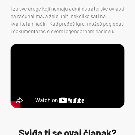
I za sve druge koji nemaju administratorske ovlasti
na računalima, a žele ubiti nekoliko sati na
kvalitetan način. Kad pređeš igru, možeš pogledati
i dokumentarac o ovom legendarnom naslovu.
Sviđa ti se ovaj članak?