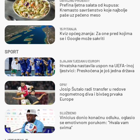
OBVEZNO PROBATI!
Prefina ljetna salata od kupusa:
Kremasto savršenstvo koje najbolje
paše uz pečeno meso
15 PITANJA
Kviz općeg znanja: Za one pred kojima
se i Google može sakriti
SPORT
SJAJAN TJEDAN U EUROPI
Hrvatska nastavila uspon na UEFA-inoj
ljestvici: Preskočena je još jedna država
OPA!
Josip Šutalo radi transfer u redove
nogometnog diva i bivšeg prvaka
Europe
SLUŽBENO
Vinicius donio konačnu odluku, oglasio
se emotivnom porukom: "Hvala vam
svima"