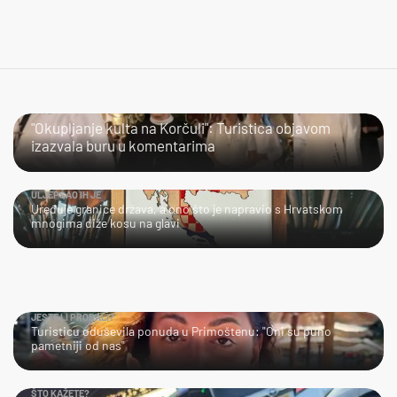
JAO…
"Okupljanje kulta na Korčuli": Turistica objavom
izazvala buru u komentarima
ULJEPŠAO IH JE
Uređuje granice država, a ono što je napravio s Hrvatskom
mnogima diže kosu na glavi
JESTE LI PROBALI?
Turisticu oduševila ponuda u Primoštenu: "Oni su puno
pametniji od nas"
ŠTO KAŽETE?