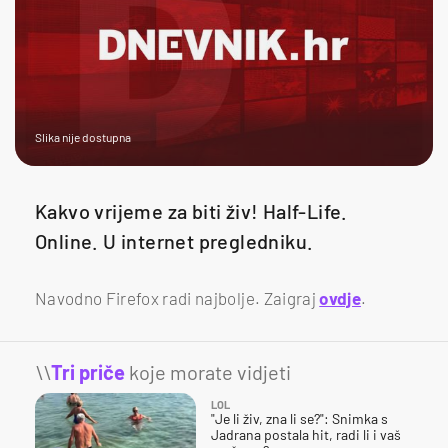
Slika nije dostupna
Kakvo vrijeme za biti živ! Half-Life.
Online. U internet pregledniku.
Navodno Firefox radi najbolje. Zaigraj
ovdje
.
\\
Tri priče
koje morate vidjeti
LOL
"Je li živ, zna li se?": Snimka s
Jadrana postala hit, radi li i vaš