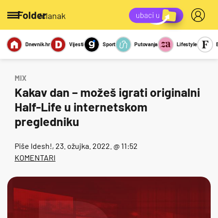
/članak
Dnevnik.hr
Vijesti
Sport
Putovanja
Lifestyle
Viralno
Miks
Kviz
Report
Sexy
MIX
Kakav dan – možeš igrati originalni
Half-Life u internetskom
pregledniku
Piše
Idesh!
, 23. ožujka. 2022. @ 11:52
KOMENTARI