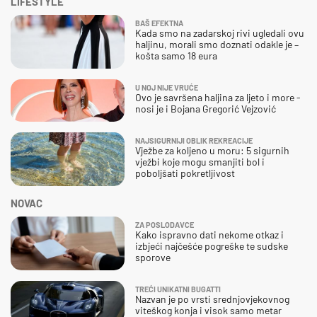
LIFESTYLE
BAŠ EFEKTNA
Kada smo na zadarskoj rivi ugledali ovu
haljinu, morali smo doznati odakle je –
košta samo 18 eura
U NOJ NIJE VRUĆE
Ovo je savršena haljina za ljeto i more -
nosi je i Bojana Gregorić Vejzović
NAJSIGURNIJI OBLIK REKREACIJE
Vježbe za koljeno u moru: 5 sigurnih
vježbi koje mogu smanjiti bol i
poboljšati pokretljivost
NOVAC
ZA POSLODAVCE
Kako ispravno dati nekome otkaz i
izbjeći najčešće pogreške te sudske
sporove
TREĆI UNIKATNI BUGATTI
Nazvan je po vrsti srednjovjekovnog
viteškog konja i visok samo metar