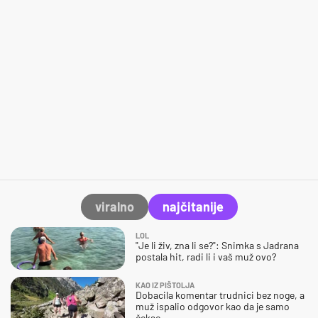
viralno
najčitanije
LOL
"Je li živ, zna li se?": Snimka s Jadrana
postala hit, radi li i vaš muž ovo?
KAO IZ PIŠTOLJA
Dobacila komentar trudnici bez noge, a
muž ispalio odgovor kao da je samo
čekao…