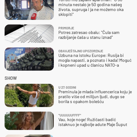
minuta nestalo je 50 godina našeg
života, supruga i ja ne možemo oka
sklopiti"
PRIMORJE
Potres zatresao obalu: "Čula sam
razbijanje čaša u stanu iznad"
OBAVJEŠTAJNO UPOZORENJE
Uzbuna na istoku Europe: Rusija bi
mogla napasti, a poznato i kada! Moguć
i kopneni upad u članicu NATO-a
SHOW
U 27. GODINI
Preminula je mlada influencerica koju je
pratilo više od milijun ljudi, dugo se
borila s opakom bolešću
"UUUUUUFFFF"
Vau, koje noge! Ružičasti badić
istaknuo je najbolje adute Maje Šuput