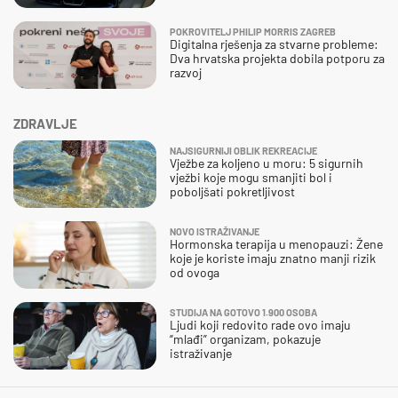
POKROVITELJ PHILIP MORRIS ZAGREB
Digitalna rješenja za stvarne probleme:
Dva hrvatska projekta dobila potporu za
razvoj
ZDRAVLJE
NAJSIGURNIJI OBLIK REKREACIJE
Vježbe za koljeno u moru: 5 sigurnih
vježbi koje mogu smanjiti bol i
poboljšati pokretljivost
NOVO ISTRAŽIVANJE
Hormonska terapija u menopauzi: Žene
koje je koriste imaju znatno manji rizik
od ovoga
STUDIJA NA GOTOVO 1.900 OSOBA
Ljudi koji redovito rade ovo imaju
“mlađi” organizam, pokazuje
istraživanje