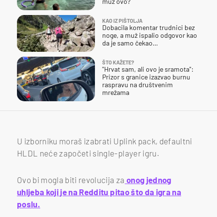
muž ovo?
KAO IZ PIŠTOLJA
Dobacila komentar trudnici bez
noge, a muž ispalio odgovor kao
da je samo čekao…
ŠTO KAŽETE?
"Hrvat sam, ali ovo je sramota":
Prizor s granice izazvao burnu
raspravu na društvenim
mrežama
U izborniku moraš izabrati Uplink pack, defaultni
HLDL neće započeti single-player igru.
Ovo bi mogla biti revolucija za
onog jednog
uhljeba koji je na Redditu pitao što da igra na
poslu.