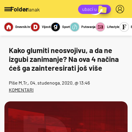
/članak
Dnevnik.hr
Vijesti
Sport
Putovanja
Lifestyle
Viralno
Miks
Kviz
Report
Sexy
Kako glumiti neosvojivu, a da ne
izgubi zanimanje? Na ova 4 načina
ćeš ga zainteresirati još više
Piše
M.Tr.
, 04. studenoga. 2020. @ 13:46
KOMENTARI