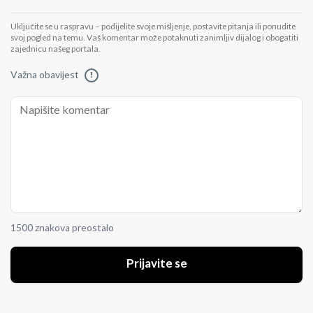
Uključite se u raspravu – podijelite svoje mišljenje, postavite pitanja ili ponudite
svoj pogled na temu. Vaš komentar može potaknuti zanimljiv dijalog i obogatiti
zajednicu našeg portala.
Važna obavijest
!
1500 znakova preostalo
Prijavite se