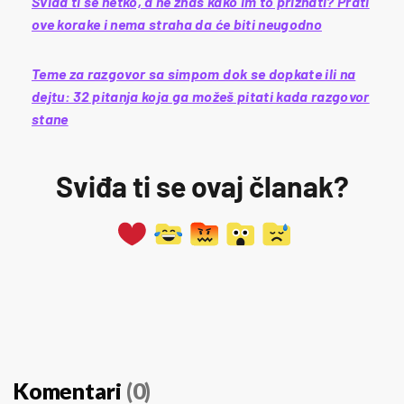
Sviđa ti se netko, a ne znaš kako im to priznati? Prati
ove korake i nema straha da će biti neugodno
Teme za razgovor sa simpom dok se dopkate ili na
dejtu: 32 pitanja koja ga možeš pitati kada razgovor
stane
Sviđa ti se ovaj članak?
Komentari
(0)