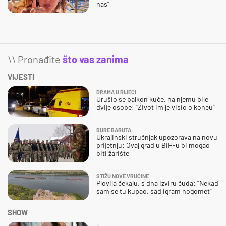
nas"
\\ Pronađite
što vas zanima
VIJESTI
DRAMA U RIJECI
Urušio se balkon kuće, na njemu bile
dvije osobe: "Život im je visio o koncu"
BURE BARUTA
Ukrajinski stručnjak upozorava na novu
prijetnju: Ovaj grad u BiH-u bi mogao
biti žarište
STIŽU NOVE VRUĆINE
Plovila čekaju, s dna izviru čuda: "Nekad
sam se tu kupao, sad igram nogomet"
SHOW