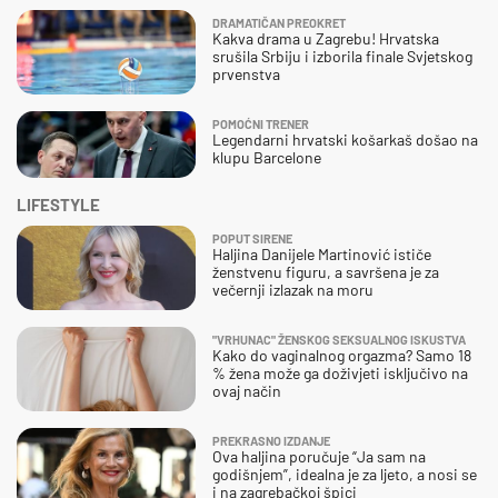
DRAMATIČAN PREOKRET
Kakva drama u Zagrebu! Hrvatska
srušila Srbiju i izborila finale Svjetskog
prvenstva
POMOĆNI TRENER
Legendarni hrvatski košarkaš došao na
klupu Barcelone
LIFESTYLE
POPUT SIRENE
Haljina Danijele Martinović ističe
ženstvenu figuru, a savršena je za
večernji izlazak na moru
"VRHUNAC" ŽENSKOG SEKSUALNOG ISKUSTVA
Kako do vaginalnog orgazma? Samo 18
% žena može ga doživjeti isključivo na
ovaj način
PREKRASNO IZDANJE
Ova haljina poručuje “Ja sam na
godišnjem”, idealna je za ljeto, a nosi se
i na zagrebačkoj špici