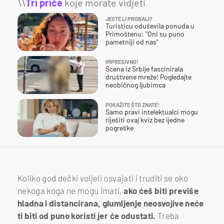
\\
Tri priče
koje morate vidjeti
JESTE LI PROBALI?
Turisticu oduševila ponuda u
Primoštenu: "Oni su puno
pametniji od nas"
IMPRESIVNO!
Scena iz Srbije fascinirala
društvene mreže! Pogledajte
neobičnog ljubimca
POKAŽITE ŠTO ZNATE!
Samo pravi intelektualci mogu
riješiti ovaj kviz bez ijedne
pogreške
Koliko god dečki voljeli osvajati i truditi se oko
nekoga koga ne mogu imati,
ako ćeš biti previše
hladna i distancirana, glumljenje neosvojive neće
ti biti od puno koristi jer će odustati.
Treba