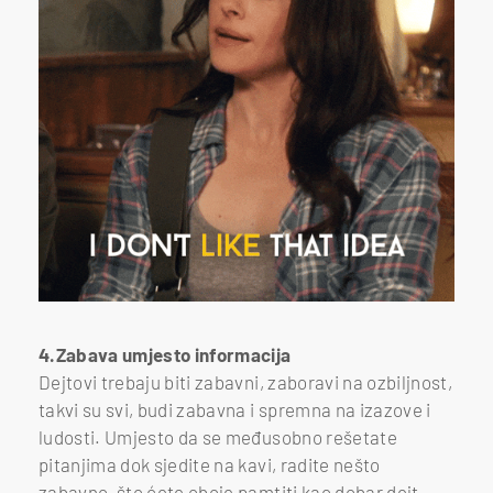
4.Zabava umjesto informacija
Dejtovi trebaju biti zabavni, zaboravi na ozbiljnost,
takvi su svi, budi zabavna i spremna na izazove i
ludosti. Umjesto da se međusobno rešetate
pitanjima dok sjedite na kavi, radite nešto
zabavno, što ćete oboje pamtiti kao dobar dejt.