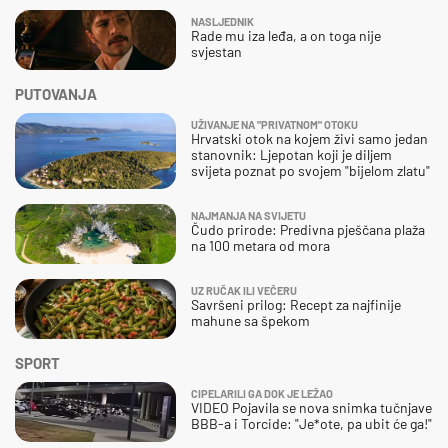
NASLJEDNIK
Rade mu iza leđa, a on toga nije
svjestan
PUTOVANJA
UŽIVANJE NA "PRIVATNOM" OTOKU
Hrvatski otok na kojem živi samo jedan
stanovnik: Ljepotan koji je diljem
svijeta poznat po svojem "bijelom zlatu"
NAJMANJA NA SVIJETU
Čudo prirode: Predivna pješčana plaža
na 100 metara od mora
UZ RUČAK ILI VEČERU
Savršeni prilog: Recept za najfinije
mahune sa špekom
SPORT
CIPELARILI GA DOK JE LEŽAO
VIDEO Pojavila se nova snimka tučnjave
BBB-a i Torcide: "Je*ote, pa ubit će ga!"