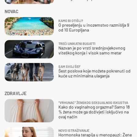
NOVAC
KAMO BI OTIŠLI?
O preseljenju u inozemstvo razmišlja 9
od 10 Europljana
TREĆI UNIKATNI BUGATTI
Nazvan je po vrsti srednjovjekovnog
viteškog konja i visok samo metar
SAM SVOJ ŠEF
Šest poslova koje možete pokrenuti od
kuće uz minimalna ulaganja
ZDRAVLJE
"VRHUNAC" ŽENSKOG SEKSUALNOG ISKUSTVA
Kako do vaginalnog orgazma? Samo 18
% žena može ga doživjeti isključivo na
ovaj način
NOVO ISTRAŽIVANJE
Hormonska terapija u menopauzi: Žene