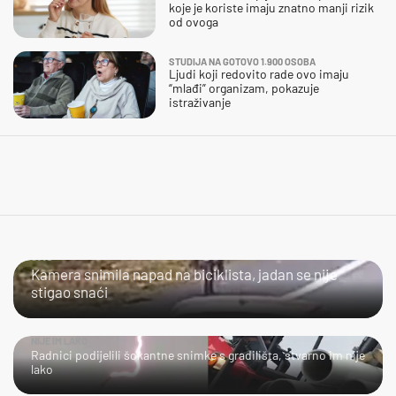
koje je koriste imaju znatno manji rizik
od ovoga
STUDIJA NA GOTOVO 1.900 OSOBA
Ljudi koji redovito rade ovo imaju
“mlađi” organizam, pokazuje
istraživanje
JAO...
Kamera snimila napad na biciklista, jadan se nije
stigao snaći
NIJE IM LAKO
Radnici podijelili šokantne snimke s gradilišta, stvarno im nije
lako