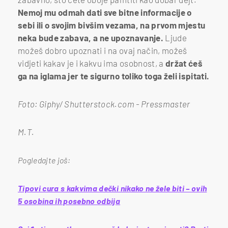
Nemoj mu odmah dati sve bitne informacije o
sebi ili o svojim bivšim vezama, na prvom mjestu
neka bude zabava, a ne upoznavanje.
Ljude
možeš dobro upoznati i na ovaj način, možeš
vidjeti kakav je i kakvu ima osobnost, a
držat ćeš
ga na iglama jer te sigurno toliko toga želi ispitati.
Foto: Giphy/ Shutterstock.com - Pressmaster
M.T.
Pogledajte još:
Tipovi cura s kakvima dečki nikako ne žele biti – ovih
5 osobina ih posebno odbija