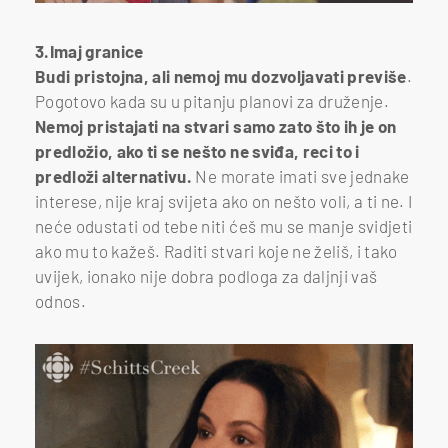
3.Imaj granice
Budi pristojna, ali nemoj mu dozvoljavati previše
.
Pogotovo kada su u pitanju planovi za druženje.
Nemoj pristajati na stvari samo zato što ih je on
predložio, ako ti se nešto ne sviđa, reci to i
predloži alternativu.
Ne morate imati sve jednake
interese, nije kraj svijeta ako on nešto voli, a ti ne. I
neće odustati od tebe niti ćeš mu se manje svidjeti
ako mu to kažeš. Raditi stvari koje ne želiš, i tako
uvijek, ionako nije dobra podloga za daljnji vaš
odnos.