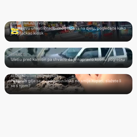
KAKVA SNALAŽLJIVOST!
U Sarajevu uhvatili neobičnog lopova na djelu, pogledajte kako
je opljačkao kiosk
ČOVJEČE...
Izletio pred kamion pa shvatio da je napravio kobnu pogrešku
SLIJEDITE LI OVU PREPORUKU?
Pokazala gdje se u Jadranu nikako ne smije kupati, slažete li
se s njom?