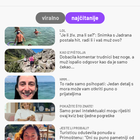
viralno
najčitanije
LOL
"Je li živ, zna li se?": Snimka s Jadrana
postala hit, radi li i vaš muž ovo?
KAO IZ PIŠTOLJA
Dobacila komentar trudnici bez noge, a
muž ispalio odgovor kao da je samo
čekao…
HMM…
To rade samo psihopati: Jedan detalj s
mora može vam otkriti puno o
prijateljima
POKAŽITE ŠTO ZNATE!
Samo pravi intelektualci mogu riješiti
ovaj kviz bez ijedne pogreške
JESTE LI PROBALI?
Turisticu oduševila ponuda u
Primoštenu: "Oni su puno pametniji od