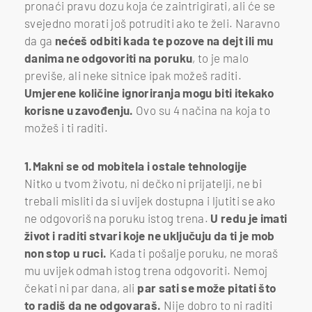
pronaći pravu dozu koja će zaintrigirati, ali će se
svejedno morati još potruditi ako te želi. Naravno
da ga
nećeš odbiti kada te pozove na dejt ili mu
danima ne odgovoriti na poruku
, to je malo
previše, ali neke sitnice ipak možeš raditi.
Umjerene količine ignoriranja mogu biti itekako
korisne u zavođenju.
Ovo su 4 načina na koja to
možeš i ti raditi.
1.Makni se od mobitela i ostale tehnologije
Nitko u tvom životu, ni dečko ni prijatelji, ne bi
trebali misliti da si uvijek dostupna i ljutiti se ako
ne odgovoriš na poruku istog trena.
U redu je imati
život i raditi stvari koje ne uključuju da ti je mob
non stop u ruci.
Kada ti pošalje poruku, ne moraš
mu uvijek odmah istog trena odgovoriti. Nemoj
čekati ni par dana, ali
par sati se može pitati što
to radiš da ne odgovaraš.
Nije dobro to ni raditi