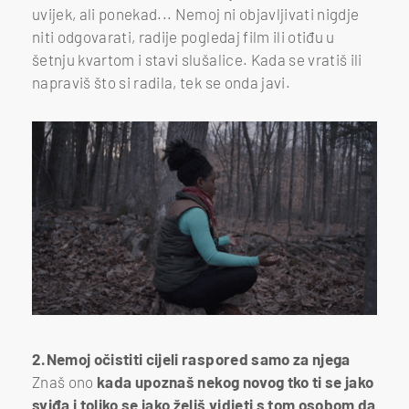
uvijek, ali ponekad... Nemoj ni objavljivati nigdje
niti odgovarati, radije pogledaj film ili otiđu u
šetnju kvartom i stavi slušalice. Kada se vratiš ili
napraviš što si radila, tek se onda javi.
2.Nemoj očistiti cijeli raspored samo za njega
Znaš ono
kada upoznaš nekog novog tko ti se jako
sviđa i toliko se jako želiš vidjeti s tom osobom da