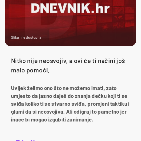
Slika nije dostupna
Nitko nije neosvojiv, a ovi će ti načini još
malo pomoći.
Uvijek želimo ono što ne možemo imati, zato
umjesto da jasno daješ do znanja dečku koji ti se
sviđa koliko ti se stvarno sviđa, promjeni taktiku i
glumi da si neosvojiva. Ali odigraj to pametno jer
inače bi mogao izgubiti zanimanje.