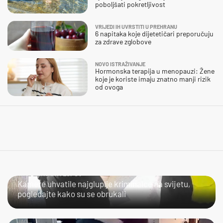
poboljšati pokretljivost
VRIJEDI IH UVRSTITI U PREHRANU
6 napitaka koje dijetetičari preporučuju
za zdrave zglobove
NOVO ISTRAŽIVANJE
Hormonska terapija u menopauzi: Žene
koje je koriste imaju znatno manji rizik
od ovoga
NIJE LAKO BITI LOPOV
Kamere uhvatile najgluplje kriminalce na svijetu,
pogledajte kako su se obrukali
JAO...