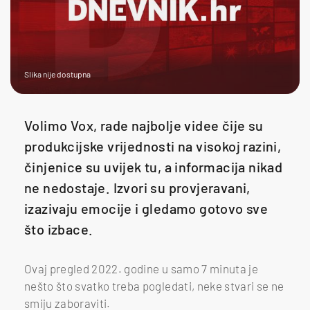
Slika nije dostupna
Volimo Vox, rade najbolje videe čije su
produkcijske vrijednosti na visokoj razini,
činjenice su uvijek tu, a informacija nikad
ne nedostaje. Izvori su provjeravani,
izazivaju emocije i gledamo gotovo sve
što izbace.
Ovaj pregled 2022. godine u samo 7 minuta je
nešto što svatko treba pogledati, neke stvari se ne
smiju zaboraviti.