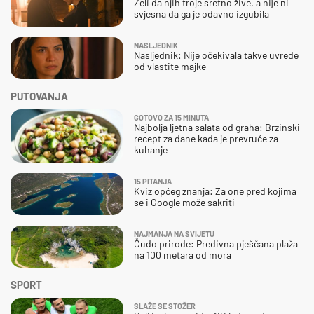
Želi da njih troje sretno žive, a nije ni
svjesna da ga je odavno izgubila
NASLJEDNIK
Nasljednik: Nije očekivala takve uvrede
od vlastite majke
PUTOVANJA
GOTOVO ZA 15 MINUTA
Najbolja ljetna salata od graha: Brzinski
recept za dane kada je prevruće za
kuhanje
15 PITANJA
Kviz općeg znanja: Za one pred kojima
se i Google može sakriti
NAJMANJA NA SVIJETU
Čudo prirode: Predivna pješčana plaža
na 100 metara od mora
SPORT
SLAŽE SE STOŽER