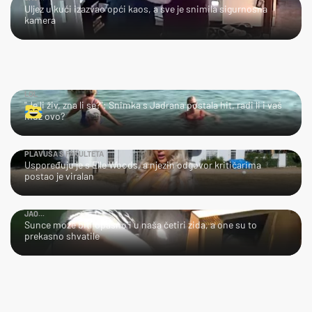
Uljez u kući izazvao opći kaos, a sve je snimila sigurnosna
kamera
LOL
"Je li živ, zna li se?": Snimka s Jadrana postala hit, radi li i vaš
muž ovo?
PLAVUŠA S FAKULTETA
Uspoređuju je s Elle Woods, a njezin odgovor kritičarima
postao je viralan
JAO...
Sunce može biti opasno i u naša četiri zida, a one su to
prekasno shvatile