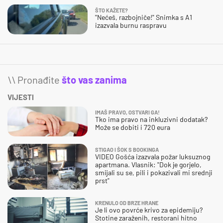
ŠTO KAŽETE?
"Nećeš, razbojniče!" Snimka s A1
izazvala burnu raspravu
\\ Pronađite
što vas zanima
VIJESTI
IMAŠ PRAVO, OSTVARI GA!
Tko ima pravo na inkluzivni dodatak?
Može se dobiti i 720 eura
STIGAO I ŠOK S BOOKINGA
VIDEO Gošća izazvala požar luksuznog
apartmana. Vlasnik: "Dok je gorjelo,
smijali su se, pili i pokazivali mi srednji
prst"
KRENULO OD BRZE HRANE
Je li ovo povrće krivo za epidemiju?
Stotine zaraženih, restorani hitno