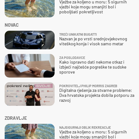
Vježbe za koljeno u moru: 5 sigurnih
vježbi koje mogu smanjiti bol i
poboljšati pokretljivost
NOVAC
TREĆI UNIKATNI BUGATTI
Nazvan je po vrsti srednjovjekovnog
viteškog konja i visok samo metar
ZA POSLODAVCE
Kako ispravno dati nekome otkaz i
izbjeći najčešće pogreške te sudske
sporove
POKROVITELJ PHILIP MORRIS ZAGREB
Digitalna rješenja za stvarne probleme:
Dva hrvatska projekta dobila potporu za
razvoj
ZDRAVLJE
NAJSIGURNIJI OBLIK REKREACIJE
Vježbe za koljeno u moru: 5 sigurnih
vježbi koje mogu smanjiti bol i