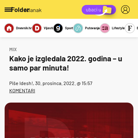
/članak
Dnevnik.hr
Vijesti
Sport
Putovanja
Lifestyle
Viralno
Miks
Kviz
Report
Sexy
MIX
Kako je izgledala 2022. godina – u
samo par minuta!
Piše
Idesh!
, 30. prosinca. 2022. @ 15:57
KOMENTARI