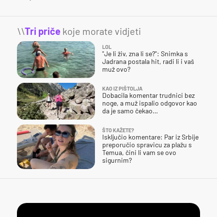
\\
Tri priče
koje morate vidjeti
LOL
"Je li živ, zna li se?": Snimka s
Jadrana postala hit, radi li i vaš
muž ovo?
KAO IZ PIŠTOLJA
Dobacila komentar trudnici bez
noge, a muž ispalio odgovor kao
da je samo čekao…
ŠTO KAŽETE?
Isključio komentare: Par iz Srbije
preporučio spravicu za plažu s
Temua, čini li vam se ovo
sigurnim?