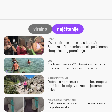
viralno
najčitanije
UŽAS…
"Ove tri štrace došle su u klub…":
Splitska influencerica oplela po ženama
zbog užasnog ponašanja
LOL
"Je li živ, zna li se?": Snimka s Jadrana
postala hit, radi li i vaš muž ovo?
KAO IZ PIŠTOLJA
Dobacila komentar trudnici bez noge, a
muž ispalio odgovor kao da je samo
čekao…
NISU STIGLI POPRAVITI
Platio noćenje u Zadru 105 eura, a ovo
ga je dočekalo