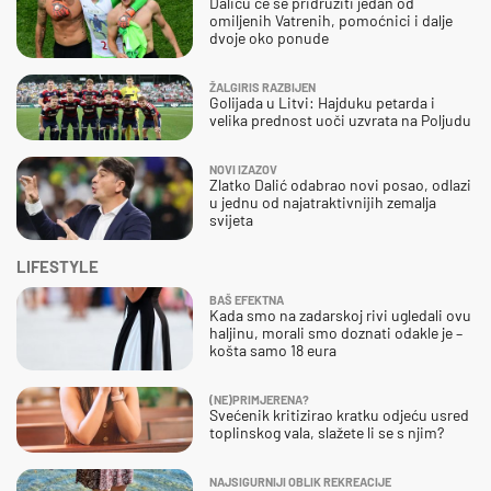
Daliću će se pridružiti jedan od
omiljenih Vatrenih, pomoćnici i dalje
dvoje oko ponude
ŽALGIRIS RAZBIJEN
Golijada u Litvi: Hajduku petarda i
velika prednost uoči uzvrata na Poljudu
NOVI IZAZOV
Zlatko Dalić odabrao novi posao, odlazi
u jednu od najatraktivnijih zemalja
svijeta
LIFESTYLE
BAŠ EFEKTNA
Kada smo na zadarskoj rivi ugledali ovu
haljinu, morali smo doznati odakle je –
košta samo 18 eura
(NE)PRIMJERENA?
Svećenik kritizirao kratku odjeću usred
toplinskog vala, slažete li se s njim?
NAJSIGURNIJI OBLIK REKREACIJE