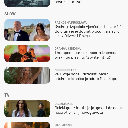
povukli proizvod
SHOW
RASKOŠNA PROSLAVA
Ovako je izgledalo vjenčanje Tije Jurčić:
Do oltara ju je dopratio očuh, a slavilo
se uz Olivera i Rozgu
DRAMA U ŠIBENIKU
Thompson usred koncerta iznenada
prekinuo pjesmu: "Zovite hitnu!"
"UUUUUUFFFF"
Vau, koje noge! Ružičasti badić
istaknuo je najbolje adute Maje Šuput
TV
DALEKI GRAD
Daleki grad: Intuicija joj govori da danas
neće otići iz njihovog života
NASLJEDNIK