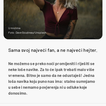
U mislima
Foto: Dave Goudreau/Unsplash
Sama svoj najveći fan, a ne najveći hejter.
Ne možemo se preko noći promijeniti i riješiti se
neke loše navike. Za to će ipak trebati malo više
vremena. Bitno je samo da ne odustaješ! Jedna
loša navika koju puno nas ima: stalno sumnjamo
u sebe i nemamo povjerenja ni u odluke koje
donosimo.