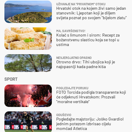
UŽIVANJE NA "PRIVATNOM" OTOKU
Hrvatski otok na kojem živi samo jedan
stanovnik: Ljepotan koji je diljem
svijeta poznat po svojem "bijelom zlatu"
MA, SAVRŠENSTVO!
Kolač s limunom i sirom: Recept za
božanstvenu slasticu koja se topi u
ustima
NEVJEROJATNO OPASNO
Otrovno drvo: Tihi ubojica koji je
najopasniji kada padne kiša
SPORT
POGLEDAJTE PORUKU
FOTO Torcida podigla transparente koji
će odjeknuti Hrvatskom: Prozvali
"moralne vertikale"
ODUŠEVIO
Pogledajte majstoriju: Joško Gvardiol
jednim potezom izbrisao cijelu
momčad Atletica