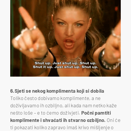
6.Sjeti se nekog komplimenta koji si dobila
Toliko često dobivamo komplimente, a ne
doživljavamo ih ozbiljno, ali kada nam netko kaže
nešto loše – e to ćemo doživjeti.
Počni pamtiti
komplimente i shvaćati ih stvarno ozbiljno.
Oni će
ti pokazati koliko zapravo imaš krivo mišljenje o