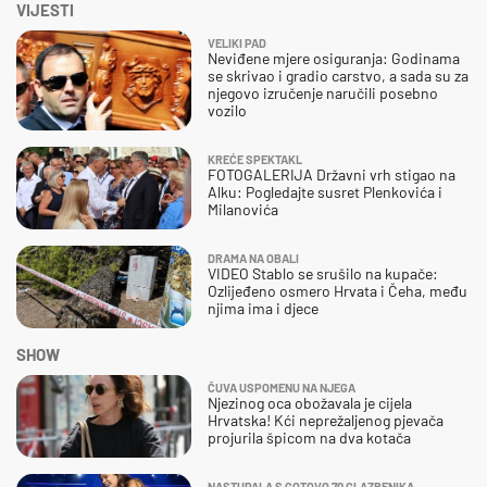
VIJESTI
VELIKI PAD
Neviđene mjere osiguranja: Godinama
se skrivao i gradio carstvo, a sada su za
njegovo izručenje naručili posebno
vozilo
KREĆE SPEKTAKL
FOTOGALERIJA Državni vrh stigao na
Alku: Pogledajte susret Plenkovića i
Milanovića
DRAMA NA OBALI
VIDEO Stablo se srušilo na kupače:
Ozlijeđeno osmero Hrvata i Čeha, među
njima ima i djece
SHOW
ČUVA USPOMENU NA NJEGA
Njezinog oca obožavala je cijela
Hrvatska! Kći neprežaljenog pjevača
projurila špicom na dva kotača
NASTUPALA S GOTOVO 70 GLAZBENIKA