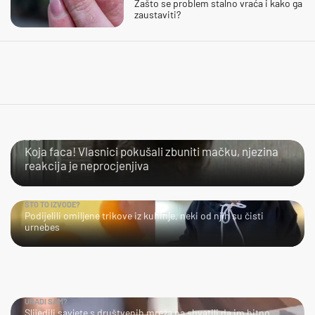
Zašto se problem stalno vraća i kako ga
zaustaviti?
LOL
Koja faca! Vlasnici pokušali zbuniti mačku, njezina
reakcija je neprocjenjiva
ŠTO TO IZVODE?
Podijelili omiljene trikove iz kuhinje, neki od njih su čisti
urnebes
URADI SAM?
Slijedili savjete s društvenih mreža pa shvatili da im hitno