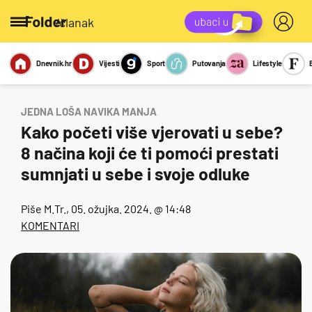
/članak
Dnevnik.hr
Vijesti
Sport
Putovanja
Lifestyle
Viralno
Miks
Kviz
Report
Sexy
JEDNA LOŠA NAVIKA MANJA
Kako početi više vjerovati u sebe?
8 načina koji će ti pomoći prestati
sumnjati u sebe i svoje odluke
Piše
M.Tr.
, 05. ožujka. 2024. @ 14:48
KOMENTARI