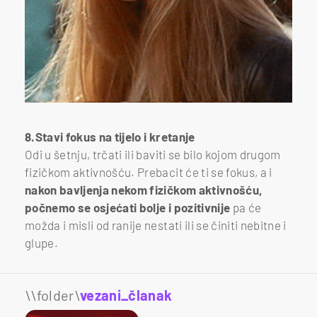
8.Stavi fokus na tijelo i kretanje
Odi u šetnju, trčati ili baviti se bilo kojom drugom
fizičkom aktivnošću. Prebacit će ti se fokus, a i
nakon bavljenja nekom fizičkom aktivnošću,
počnemo se osjećati bolje i pozitivnije
pa će
možda i misli od ranije nestati ili se činiti nebitne i
glupe.
\\folder\
vezani_članak