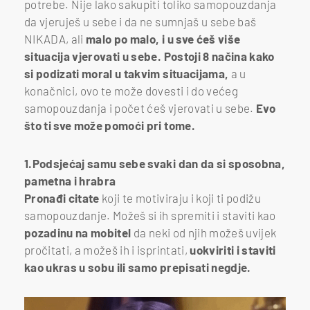
potrebe. Nije lako sakupiti toliko samopouzdanja
da vjeruješ u sebe i da ne sumnjaš u sebe baš
NIKADA, ali
malo po malo, i u sve ćeš više
situacija vjerovati u sebe.
Postoji 8 načina kako
si podizati moral u takvim situacijama,
a u
konačnici, ovo te može dovesti i do većeg
samopouzdanja i počet ćeš vjerovati u sebe.
Evo
što ti sve može pomoći pri tome.
1.Podsjećaj samu sebe svaki dan da si sposobna,
pametna i hrabra
Pronađi citate
koji te motiviraju i koji ti podižu
samopouzdanje. Možeš si ih spremiti i staviti kao
pozadinu na mobitel
da neki od njih možeš uvijek
pročitati, a možeš ih i isprintati,
uokviriti i staviti
kao ukras u sobu ili samo prepisati negdje.