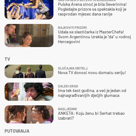
Pulska Arena sinoć je bila Severinina!
Pogledajte prizore sa spektakla koji je
rasprodan mjesec dana ranije
BAJKOVITI PRIZORI
Udala se slastičarka iz MasterChefa!
Svom Argentincu izrekla je "da" u rodnoj
Hercegovini
TV
SLUČAJNA OBITELJ
Nova TV donosi novu domaću seriju!
DALEKI GRAD
Ima tek šest godina, a već je jedan od
najnagrađivanijih dječjih glumaca
NASLJEDNIK
ANKETA: Koju ženu bi Serhat trebao
izabrati?
PUTOVANJA