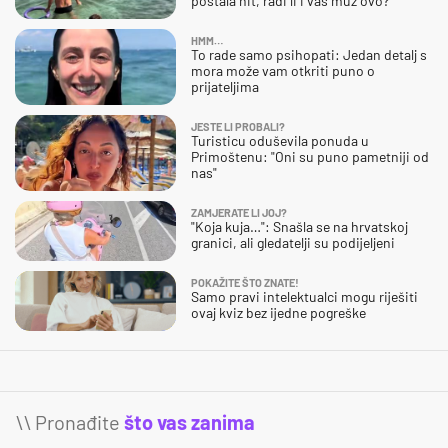
postala hit, radi li i vaš muž ovo?
HMM…
To rade samo psihopati: Jedan detalj s
mora može vam otkriti puno o
prijateljima
JESTE LI PROBALI?
Turisticu oduševila ponuda u
Primoštenu: "Oni su puno pametniji od
nas"
ZAMJERATE LI JOJ?
"Koja kuja…": Snašla se na hrvatskoj
granici, ali gledatelji su podijeljeni
POKAŽITE ŠTO ZNATE!
Samo pravi intelektualci mogu riješiti
ovaj kviz bez ijedne pogreške
\\ Pronađite
što vas zanima