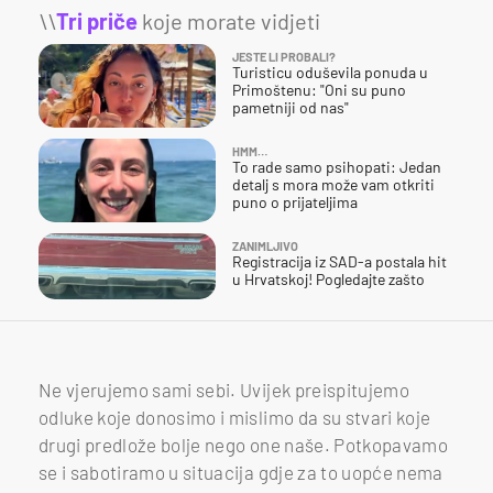
\\
Tri priče
koje morate vidjeti
JESTE LI PROBALI?
Turisticu oduševila ponuda u
Primoštenu: "Oni su puno
pametniji od nas"
HMM…
To rade samo psihopati: Jedan
detalj s mora može vam otkriti
puno o prijateljima
ZANIMLJIVO
Registracija iz SAD-a postala hit
u Hrvatskoj! Pogledajte zašto
Ne vjerujemo sami sebi. Uvijek preispitujemo
odluke koje donosimo i mislimo da su stvari koje
drugi predlože bolje nego one naše. Potkopavamo
se i sabotiramo u situacija gdje za to uopće nema