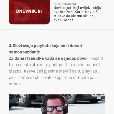
BUDI I TI KAO ONI
Navike ljudi koji uvijek dobiju
sve što žele: Koriste ovih 6
trikova da okrenu situaciju u
svoju korist
3.Složi svoju playlistu koja će ti davati
samopouzdanje
Za dane i trenutke kada se osjećaš
down
i kada ti
treba nešto što će te podignuti, tu može pomoći i
glazba. Kakve ćeš pjesme staviti na tu playlistu,
ovisi samo o tebi, svaka koja tebe motivira je
dobra.