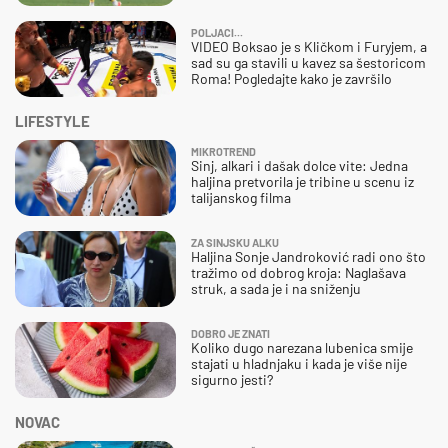
POLJACI...
VIDEO Boksao je s Kličkom i Furyjem, a
sad su ga stavili u kavez sa šestoricom
Roma! Pogledajte kako je završilo
LIFESTYLE
MIKROTREND
Sinj, alkari i dašak dolce vite: Jedna
haljina pretvorila je tribine u scenu iz
talijanskog filma
ZA SINJSKU ALKU
Haljina Sonje Jandroković radi ono što
tražimo od dobrog kroja: Naglašava
struk, a sada je i na sniženju
DOBRO JE ZNATI
Koliko dugo narezana lubenica smije
stajati u hladnjaku i kada je više nije
sigurno jesti?
NOVAC