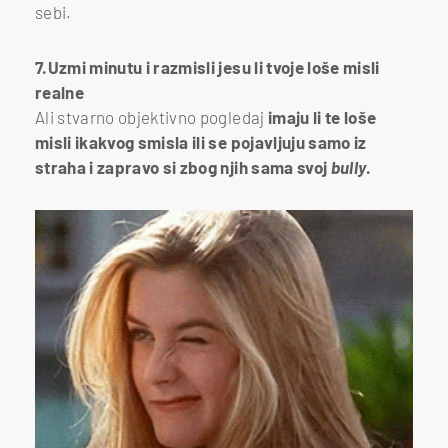
sebi.
7.Uzmi minutu i razmisli jesu li tvoje loše misli
realne
Ali stvarno objektivno pogledaj
imaju li te loše
misli ikakvog smisla ili se pojavljuju samo iz
straha i zapravo si zbog njih sama svoj
bully
.