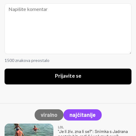
1500 znakova preostalo
Prijavite se
viralno
najčitanije
LOL
"Je li živ, zna li se?": Snimka s Jadrana