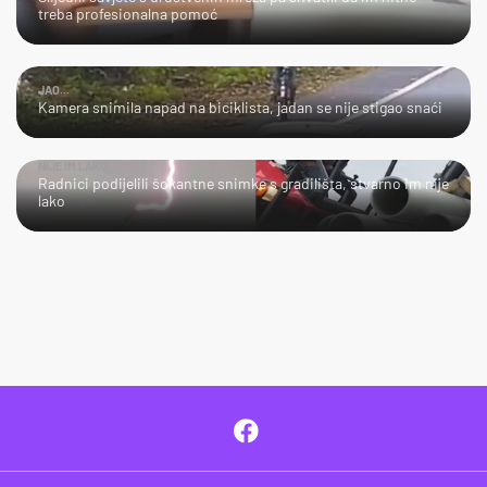
treba profesionalna pomoć
JAO...
Kamera snimila napad na biciklista, jadan se nije stigao snaći
NIJE IM LAKO
Radnici podijelili šokantne snimke s gradilišta, stvarno im nije
lako