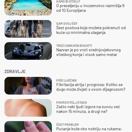
KAMO BI OTIŠLI?
O preseljenju u inozemstvo razmišlja 9
od 10 Europljana
SAM SVOJ ŠEF
Šest poslova koje možete pokrenuti od
kuće uz minimalna ulaganja
TREĆI UNIKATNI BUGATTI
Nazvan je po vrsti srednjovjekovnog
viteškog konja i visok samo metar
ZDRAVLJE
PIŠE LIJEČNIK
Fibrilacija atrija i prognoza: Koliko se
dugo može živjeti s ovom dijagnozom?
POKROVITELJ STADA
Zašto neki ljudi izgore na suncu već
nakon 15 minuta, a drugi ne?
ČEST PROBLEM
Pucanje kože oko noktiju na rukama: