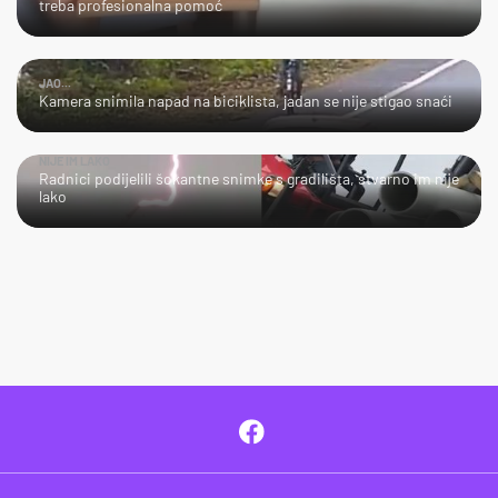
treba profesionalna pomoć
JAO...
Kamera snimila napad na biciklista, jadan se nije stigao snaći
NIJE IM LAKO
Radnici podijelili šokantne snimke s gradilišta, stvarno im nije
lako