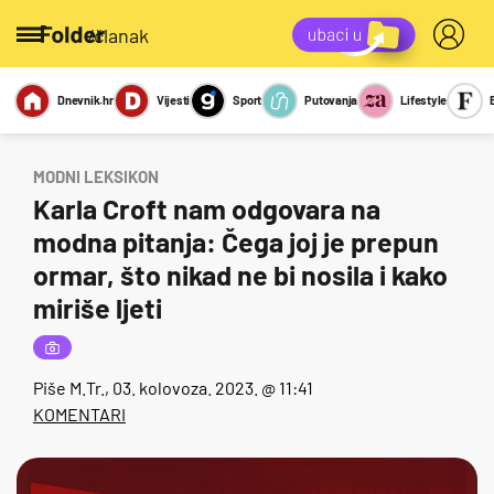
/članak
Dnevnik.hr
Vijesti
Sport
Putovanja
Lifestyle
Viralno
Miks
Kviz
Report
Sexy
MODNI LEKSIKON
Karla Croft nam odgovara na
modna pitanja: Čega joj je prepun
ormar, što nikad ne bi nosila i kako
miriše ljeti
Piše
M.Tr.
, 03. kolovoza. 2023. @ 11:41
KOMENTARI