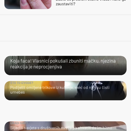
zaustaviti?
LOL
Koja faca! Vlasnici pokušali zbuniti mačku, njezina
reakcija je neprocjenjiva
ŠTO TO IZVODE?
Podijelili omiljene trikove iz kuhinje, neki od njih su čisti
urnebes
URADI SAM?
Slijedili savjete s društvenih mreža pa shvatili da im hitno