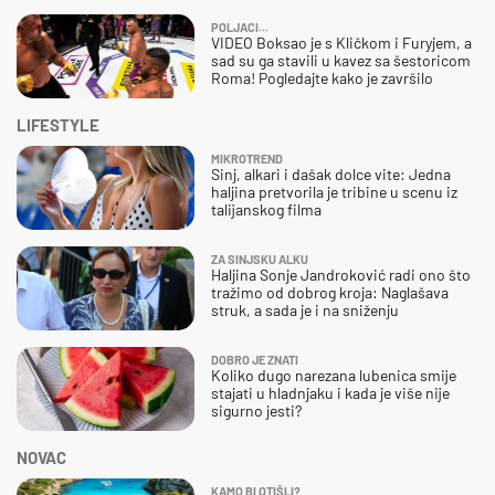
POLJACI...
VIDEO Boksao je s Kličkom i Furyjem, a
sad su ga stavili u kavez sa šestoricom
Roma! Pogledajte kako je završilo
LIFESTYLE
MIKROTREND
Sinj, alkari i dašak dolce vite: Jedna
haljina pretvorila je tribine u scenu iz
talijanskog filma
ZA SINJSKU ALKU
Haljina Sonje Jandroković radi ono što
tražimo od dobrog kroja: Naglašava
struk, a sada je i na sniženju
DOBRO JE ZNATI
Koliko dugo narezana lubenica smije
stajati u hladnjaku i kada je više nije
sigurno jesti?
NOVAC
KAMO BI OTIŠLI?