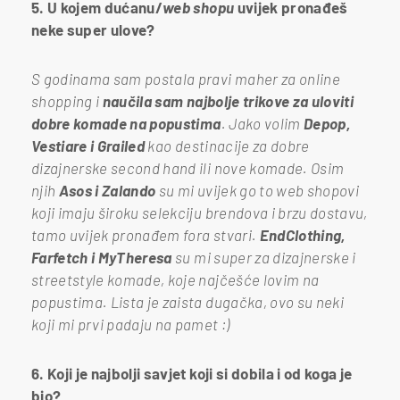
5. U kojem dućanu/
web shopu
uvijek pronađeš
neke super ulove?
S godinama sam postala pravi maher za online
shopping i
naučila sam najbolje trikove za uloviti
dobre komade na popustima
. Jako volim
Depop,
Vestiare i Grailed
kao destinacije za dobre
dizajnerske second hand ili nove komade. Osim
njih
Asos i Zalando
su mi uvijek go to web shopovi
koji imaju široku selekciju brendova i brzu dostavu,
tamo uvijek pronađem fora stvari.
EndClothing,
Farfetch i MyTheresa
su mi super za dizajnerske i
streetstyle komade, koje najčešće lovim na
popustima. Lista je zaista dugačka, ovo su neki
koji mi prvi padaju na pamet :)
6. Koji je najbolji savjet koji si dobila i od koga je
bio?