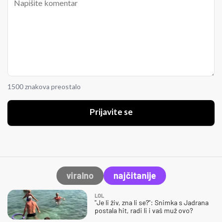
1500 znakova preostalo
Prijavite se
viralno
najčitanije
LOL
"Je li živ, zna li se?": Snimka s Jadrana
postala hit, radi li i vaš muž ovo?