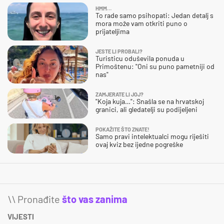
HMM…
To rade samo psihopati: Jedan detalj s
mora može vam otkriti puno o
prijateljima
JESTE LI PROBALI?
Turisticu oduševila ponuda u
Primoštenu: "Oni su puno pametniji od
nas"
ZAMJERATE LI JOJ?
"Koja kuja…": Snašla se na hrvatskoj
granici, ali gledatelji su podijeljeni
POKAŽITE ŠTO ZNATE!
Samo pravi intelektualci mogu riješiti
ovaj kviz bez ijedne pogreške
\\ Pronađite
što vas zanima
VIJESTI