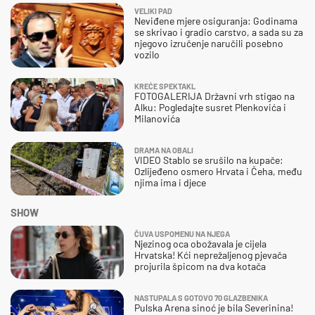
VELIKI PAD
Neviđene mjere osiguranja: Godinama
se skrivao i gradio carstvo, a sada su za
njegovo izručenje naručili posebno
vozilo
KREĆE SPEKTAKL
FOTOGALERIJA Državni vrh stigao na
Alku: Pogledajte susret Plenkovića i
Milanovića
DRAMA NA OBALI
VIDEO Stablo se srušilo na kupače:
Ozlijeđeno osmero Hrvata i Čeha, među
njima ima i djece
SHOW
ČUVA USPOMENU NA NJEGA
Njezinog oca obožavala je cijela
Hrvatska! Kći neprežaljenog pjevača
projurila špicom na dva kotača
NASTUPALA S GOTOVO 70 GLAZBENIKA
Pulska Arena sinoć je bila Severinina!