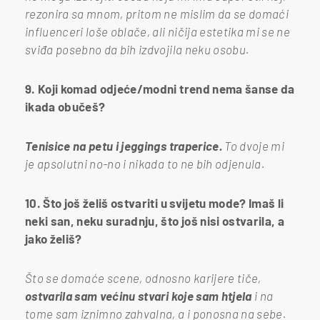
rezonira sa mnom, pritom ne mislim da se domaći
influenceri loše oblače, ali ničija estetika mi se ne
sviđa posebno da bih izdvojila neku osobu.
9. Koji komad odjeće/modni trend nema šanse da
ikada obučeš?
Tenisice na petu i jeggings traperice.
To dvoje mi
je apsolutni no-no i nikada to ne bih odjenula.
10. Što još želiš ostvariti u svijetu mode? Imaš li
neki san, neku suradnju, što još nisi ostvarila, a
jako želiš?
Što se domaće scene, odnosno karijere tiče,
ostvarila sam većinu stvari koje sam htjela
i na
tome sam iznimno zahvalna, a i ponosna na sebe.