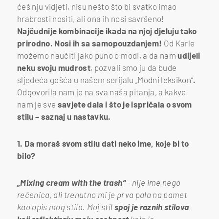
ćeš nju vidjeti, nisu nešto što bi svatko imao
hrabrosti nositi, ali ona ih nosi savršeno!
Najčudnije kombinacije ikada na njoj djeluju tako
prirodno.
Nosi ih sa samopouzdanjem!
Od Karle
možemo naučiti jako puno o modi, a da nam
udijeli
neku svoju mudrost
,
pozvali smo ju da bude
sljedeća gošća u našem serijalu „Modni leksikon“
.
Odgovorila nam je na sva naša pitanja, a kakve
nam je sve
savjete dala i što je ispričala o svom
stilu – saznaj u nastavku.
1. Da moraš svom stilu dati neko ime, koje bi to
bilo?
„Mixing cream with the trash“
- nije ime nego
rečenica, ali trenutno mi je prva pala na pamet
kao opis mog stila. Moj stil
spoj je raznih stilova
koji reflektiraju moju osobnost
koja je