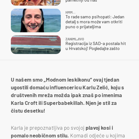
HMM…
To rade samo psihopati: Jedan
detalj s mora može vam otkriti
puno o prijateljima
ZANIMLJIVO
Registracija iz SAD-a postala hit
u Hrvatskoj! Pogledajte zašto
U našem smo „Modnom leskikonu“ ovaj tjedan
ugostili domaću influencericu Karlu Zelić, koju s
društvenih mreža možda ipak znaš po imenima
Karla Croft ili Superbabekillah. Njen je stil za
čistu desetku!
Karla je prepoznatljiva po svojoj
plavoj kosi i
pomalo neobičnom stilu.
Komadi odjeće u kojima