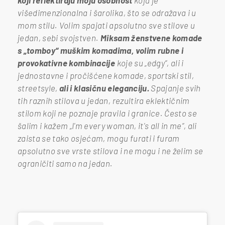
višedimenzionalna i šarolika, što se odražava i u
mom stilu. Volim spajati apsolutno sve stilove u
jedan, sebi svojstven.
Miksam ženstvene komade
s „tomboy“ muškim komadima, volim rubne i
provokativne kombinacije
koje su „edgy“, ali i
jednostavne i pročišćene komade, sportski stil,
streetsyle,
ali i klasičnu eleganciju.
Spajanje svih
tih raznih stilova u jedan, rezultira eklektičnim
stilom koji ne poznaje pravila i granice. Često se
šalim i kažem „I'm every woman, it's all in me“, ali
zaista se tako osjećam, mogu furati i furam
apsolutno sve vrste stilova i ne mogu i ne želim se
ograničiti samo na jedan.