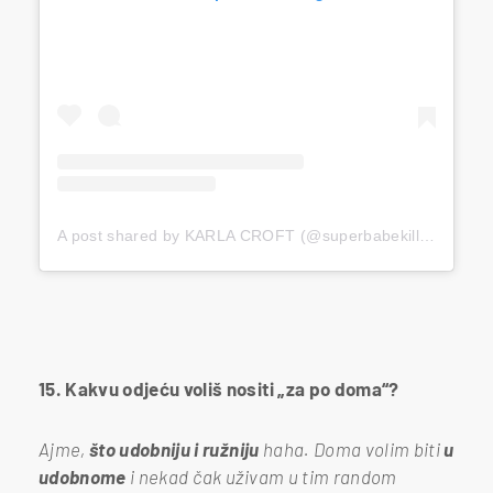
A post shared by KARLA CROFT (@superbabekillah)
15. Kakvu odjeću voliš nositi „za po doma“?
Ajme,
što udobniju i ružniju
haha. Doma volim biti
u
udobnome
i nekad čak uživam u tim random