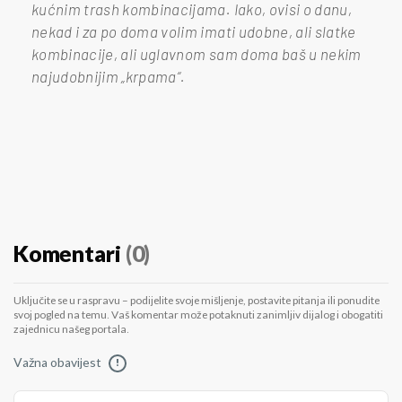
kućnim trash kombinacijama. Iako, ovisi o danu,
nekad i za po doma volim imati udobne, ali slatke
kombinacije, ali uglavnom sam doma baš u nekim
najudobnijim „krpama“.
Komentari
(0)
Uključite se u raspravu – podijelite svoje mišljenje, postavite pitanja ili ponudite
svoj pogled na temu. Vaš komentar može potaknuti zanimljiv dijalog i obogatiti
zajednicu našeg portala.
Važna obavijest
!