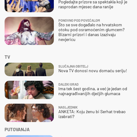
Pogledajte prizore sa spektakla koji je
rasprodan mjesec dana ranije
PONOVNO POD POVEĆALOM
Što se sve događalo na hrvatskom
otoku pod osramoćenim glumcem?
Bizarni prizori i danas izazivaju
nevjericu
TV
SLUČAJNA OBITELJ
Nova TV donosi novu domaću seriju!
DALEKI GRAD
Ima tek šest godina, a već je jedan od
najnagrađivanijih dječjih glumaca
NASLJEDNIK
ANKETA: Koju ženu bi Serhat trebao
izabrati?
PUTOVANJA