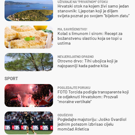
UŽIVANJE NA "PRIVATNOM" OTOKU
Hrvatski otok na kojem živi samo jedan
stanovnik: Ljepotan koji je diljem
svijeta poznat po svojem "bijelom zlatu"
MA, SAVRŠENSTVO!
Kolač s limunom i sirom: Recept za
božanstvenu slasticu koja se topi u
ustima
NEVJEROJATNO OPASNO
Otrovno drvo: Tihi ubojica koji je
najopasniji kada padne kiša
SPORT
POGLEDAJTE PORUKU
FOTO Torcida podigla transparente koji
će odjeknuti Hrvatskom: Prozvali
"moralne vertikale"
ODUŠEVIO
Pogledajte majstoriju: Joško Gvardiol
jednim potezom izbrisao cijelu
momčad Atletica