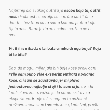
Najbitniji dio svakog outfita je
osoba koja taj outfit
nosi.
Osobnost i energija su ono što outfit čine
dobrim, bez toga su to samo komadi platna koje
tijelo nosi. Bitno je da mi nosimo outfit a ne on
nas.
14. Bi li se ikada ofarbala u neku drugu boju? Koja
bi to bila?
Daa, da mogu, mijenjala bih boje kose svaki dan!
Prije sam puno više eksperimentirala s bojama
kose, ali sam se zaustavila jer mi plava
jednostavno najbolje stoji i to sam si ja
, a kada
imaš plavu kosu, važno je da ostane zdrava a
eksperimentiranje s farbanjima to nažalost
otežava. Imala sam i smeđu kosu, i minival, prošla