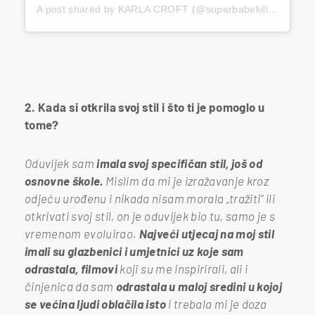
A post shared by KARLA CROFT (@superbabekillah)
2. Kada si otkrila svoj stil i što ti je pomoglo u
tome?
Oduvijek sam
imala svoj specifičan stil, još od
osnovne škole.
Mislim da mi je izražavanje kroz
odjeću urođenu i nikada nisam morala „tražiti“ ili
otkrivati svoj stil, on je oduvijek bio tu, samo je s
vremenom evoluirao.
Najveći utjecaj na moj stil
imali su glazbenici i umjetnici uz koje sam
odrastala, filmovi
koji su me inspirirali, ali i
činjenica da sam
odrastala u maloj sredini u kojoj
se većina ljudi oblačila isto
i trebala mi je doza