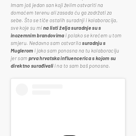
Imam još jedan san koji želim ostvariti na
domaćem terenu ali zasada ću ga zadržati za
sebe. Što se tiče ostalih suradnji i kolaboracija,
sve koje su mi
na listi želja suradnje su s
inozemnim brandovima
i polako se krećem u tom
smjeru. Nedavno sam ostvarila
suradnju s
Muglerom
i jako sam ponosna na tu kolaboraciju
jer sam
prva hrvatska influencerica s kojom su
direktno surađivali
i na to sam baš ponosna.