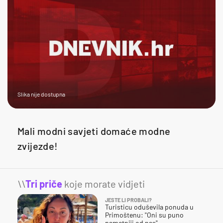
Slika nije dostupna
Mali modni savjeti domaće modne
zvijezde!
\\
Tri priče
koje morate vidjeti
JESTE LI PROBALI?
Turisticu oduševila ponuda u
Primoštenu: "Oni su puno
pametniji od nas"