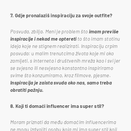
7. Gdje pronalaziš inspiraciju za svoje outfite?
Posvuda, zbilja. Meni je problem što
imam previše
inspiracije i nekad me optereti
to što imam stotinu
ideja koje ne stignem realizirati. Inspiraciju crpim
posvuda: u malim trenutcima života koje mi oko
zamijeti, s interneta i društvenih mreža kao i svi jer
se svjesno ili nesvjesno konstantno inspiriramo
svime što konzumiramo, kroz filmove, pjesme.
Inspiracija je zaista svuda oko nas, samo treba
obratiti pažnju.
8. Koji ti domaći influencer ima super stil?
Moram priznati da među domaćim influencerima
ne mogu izdvojiti osobu koja mi ima super stil koji