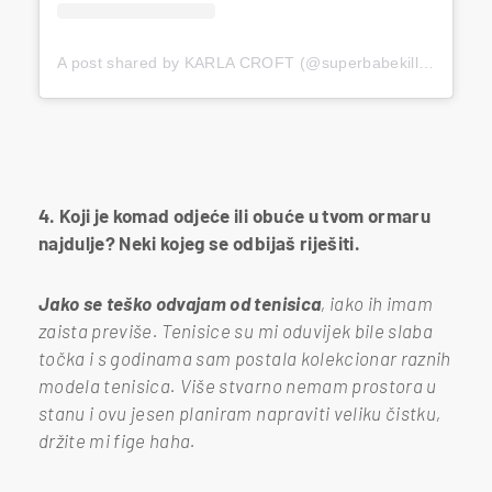
A post shared by KARLA CROFT (@superbabekillah)
4. Koji je komad odjeće ili obuće u tvom ormaru
najdulje? Neki kojeg se odbijaš riješiti.
Jako se teško odvajam od tenisica
, iako ih imam
zaista previše. Tenisice su mi oduvijek bile slaba
točka i s godinama sam postala kolekcionar raznih
modela tenisica. Više stvarno nemam prostora u
stanu i ovu jesen planiram napraviti veliku čistku,
držite mi fige haha.