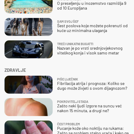
O preseljenju u inozemstvo razmišlja 9
od 10 Europljana
SAM SVOJ ŠEF
Šest poslova koje možete pokrenuti od
kuće uz minimalna ulaganja
TREĆI UNIKATNI BUGATTI
Nazvan je po vrsti srednjovjekovnog
viteškog konja i visok samo metar
ZDRAVLJE
PIŠE LIJEČNIK
Fibrilacija atrija i prognoza: Koliko se
dugo može živjeti s ovom dijagnozom?
POKROVITELJ STADA
Zašto neki ljudi izgore na suncu već
nakon 15 minuta, a drugi ne?
ČEST PROBLEM
Pucanje kože oko noktiju na rukama:
Zašto se problem stalno vraća i kako ga