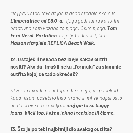
Moj prvi, stari favorit još iz doba srednje škole je
L'Imperatrice od D&G-a
, njega godinama koristim i
emotivno sam vezana za njega. Osim njega,
Tom
Ford Neroli Portofino
mi je ljetni favorit, kao i
Maison Margiela REPLICA Beach Walk.
12. Ostaješ li nekada bez ideje kakav outfit
nositi? Ako da, imaš li neku „formulu“ za slaganje
outfita kojoj se tada okrećeš?
Stvarno nikada ne ostajem bez ideja, ali ponekad
kada nisam posebno inspirirana ili mi se napsrosto
ne da previše razmišljati,
moj go-to su baggy
jeans, bijeli top, kožna jakna i tenisice ili čizme.
13. Što je po tebi najbitniji dio svakog outfita?