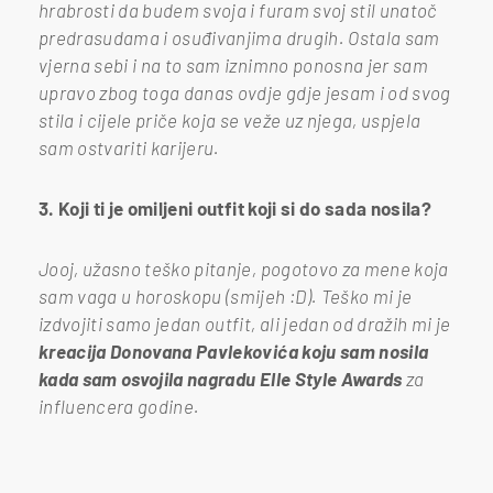
hrabrosti da budem svoja i furam svoj stil unatoč
predrasudama i osuđivanjima drugih. Ostala sam
vjerna sebi i na to sam iznimno ponosna jer sam
upravo zbog toga danas ovdje gdje jesam i od svog
stila i cijele priče koja se veže uz njega, uspjela
sam ostvariti karijeru.
3. Koji ti je omiljeni outfit koji si do sada nosila?
Jooj, užasno teško pitanje, pogotovo za mene koja
sam vaga u horoskopu (smijeh :D). Teško mi je
izdvojiti samo jedan outfit, ali jedan od dražih mi je
kreacija Donovana Pavlekovića koju sam nosila
kada sam osvojila nagradu Elle Style Awards
za
influencera godine.