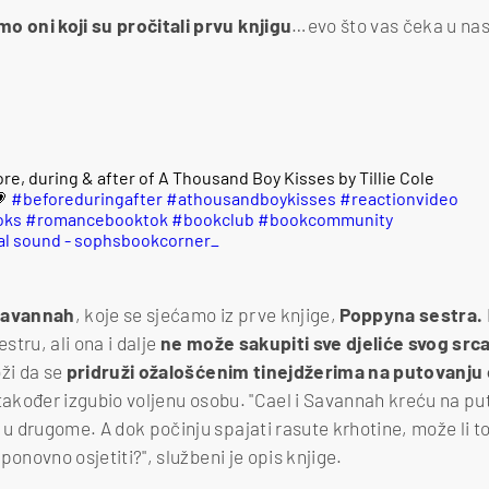
o oni koji su pročitali prvu knjigu
…evo što vas čeka u na
re, during & after of A Thousand Boy Kisses by Tillie Cole
💗
#beforeduringafter
#athousandboykisses
#reactionvideo
oks
#romancebooktok
#bookclub
#bookcommunity
al sound - sophsbookcorner_
avannah
, koje se sjećamo iz prve knjige,
Poppyna sestra.
estru, ali ona i dalje
ne može sakupiti sve djeliće svog srca i
oži da se
pridruži ožalošćenim tinejdžerima na putovanju 
e također izgubio voljenu osobu. "Cael i Savannah kreću na pu
 u drugome. A dok počinju spajati rasute krhotine, može li to
e ponovno osjetiti?", službeni je opis knjige.