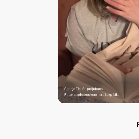
Čitanje Tisuću poljubaca
Foto: sophsbookcorner_ i akpfeil_