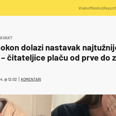
Viralno
Miks
Kviz
Report
TAVAK?
okon dolazi nastavak najtužnij
 – čitateljice plaču od prve do 
024. @ 12:02
KOMENTARI