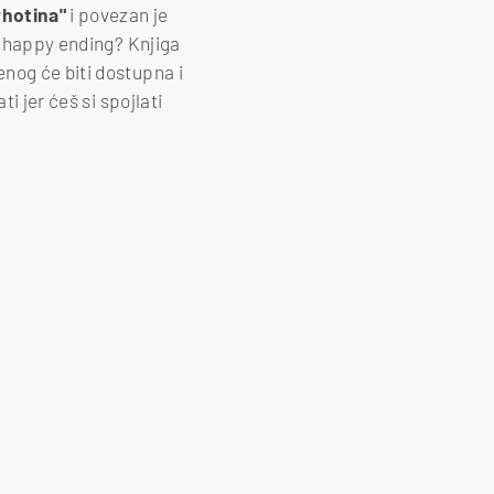
rhotina"
i povezan je
i happy ending? Knjiga
denog će biti dostupna i
ti jer ćeš si spojlati