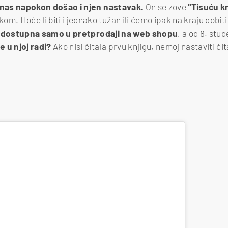
 nas napokon došao i njen nastavak.
On se zove
"Tisuću k
om. Hoće li biti i jednako tužan ili ćemo ipak na kraju dobit
e dostupna samo u pretprodaji na web shopu
, a od 8. stu
 u njoj radi?
Ako nisi čitala prvu knjigu, nemoj nastaviti čita