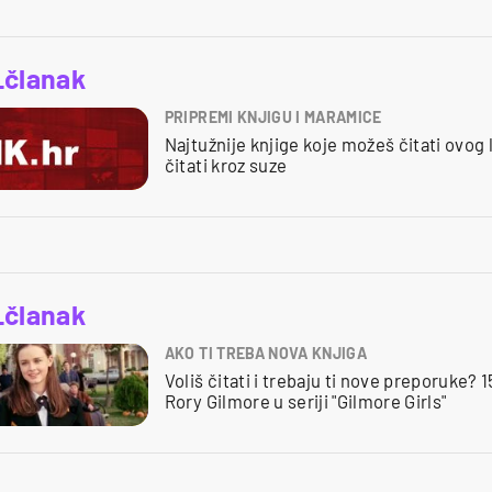
_članak
PRIPREMI KNJIGU I MARAMICE
Najtužnije knjige koje možeš čitati ovog l
čitati kroz suze
_članak
AKO TI TREBA NOVA KNJIGA
Voliš čitati i trebaju ti nove preporuke? 1
Rory Gilmore u seriji "Gilmore Girls"