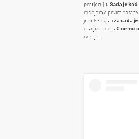
pretjeruju.
Sada je kod
radnjom s prvim nastavk
je tek stigla i
za sada j
u knjižarama.
O čemu se
radnju.