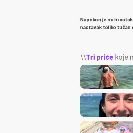
Napokon je na hrvatski
nastavak toliko tužan 
\\
Tri priče
koje m