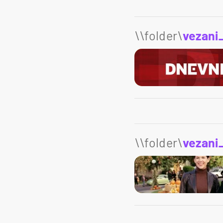
\\folder\
vezani
\\folder\
vezani