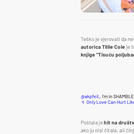
Teško je vjerovati da ne
autorica Tillie Cole
je t
knjige "Tisuću poljub
@akpfeil_
I’m in SHAMBL
♬ Only Love Can Hurt Lik
Postala je
hit na druš
ako ju nisi čitala, ali či