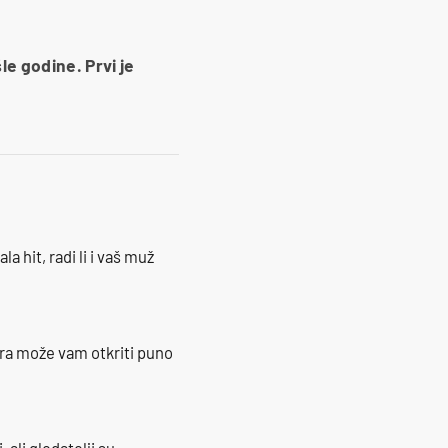
e godine. Prvi je
la hit, radi li i vaš muž
ra može vam otkriti puno
 ali gledatelji su