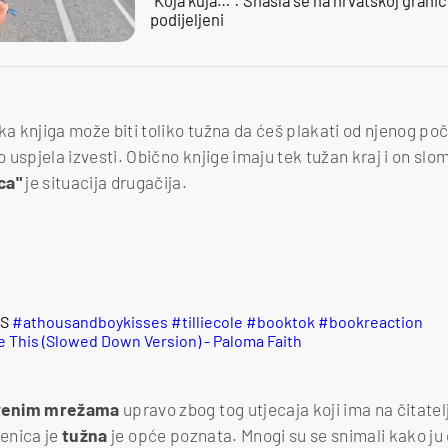
podijeljeni
ka knjiga može biti toliko tužna da ćeš plakati od njenog poč
o uspjela izvesti. Obično knjige imaju tek tužan kraj i on slomi
aca"
je situacija drugačija.
ES
#athousandboykisses
#tilliecole
#booktok
#bookreaction
e This (Slowed Down Version) - Paloma Faith
tvenim mrežama
upravo zbog tog utjecaja koji ima na čitatel
njenica je
tužna
je opće poznata. Mnogi su se snimali kako ju 