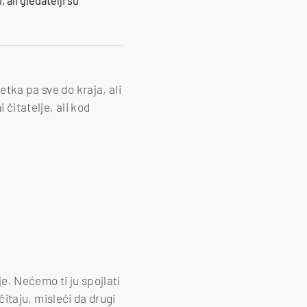
etka pa sve do kraja, ali
 čitatelje, ali kod
je. Nećemo ti ju spojlati
čitaju, misleći da drugi