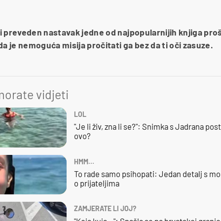
 preveden nastavak jedne od najpopularnijih knjiga prošl
da je nemoguća misija pročitati ga bez da ti oči zasuze.
orate vidjeti
LOL
"Je li živ, zna li se?": Snimka s Jadrana posta
ovo?
HMM…
To rade samo psihopati: Jedan detalj s mo
o prijateljima
ZAMJERATE LI JOJ?
"Koja kuja…": Snašla se na hrvatskoj granici,