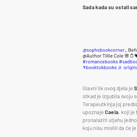
Sada kada su ostali sam
@sophsbookcorner_
Befo
@Author Tillie Cole 🌸🫙
#romancebooks
#sadbo
#booktokbooks
♬ origin
Glavni lik ovog djela je
S
otkad je izgubila svoju s
Terapeutkinja joj predl
upoznaje
Caela
, koji j
pronalaziti utjehu jedno
koju nisu mislili da će j