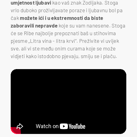
umjetnost ljubavi
kao vaš znak Zodijaka. Stoga
vrlo duboko proživljavate poraze i ljubavnu bol pa
čak
možete ići i u ekstremnosti da biste
zaboravili nepravde
koje su vam nanesene. Stoga
će se Ribe najbolje prepoznati baš u stihovima
pjesme „Litra vina - litra krvi“. Preživite vi uvijek
sve, ali vi ste među onim curama koje se može
vidjeti kako istodobno pjevaju, smiju se i plaču.