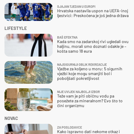
SJAJAN TJEDAN U EUROPI
Hrvatska nastavila uspon na UEFA-inoj
ljestvici: Preskočena je još jedna država
LIFESTYLE
BAŠ EFEKTNA
Kada smo na zadarskoj rivi ugledali ovu
haljinu, morali smo doznati odakle je –
košta samo 18 eura
NAJSIGURNIJI OBLIK REKREACIJE
Vježbe za koljeno u moru: 5 sigurnih
vježbi koje mogu smanjiti bol i
poboljšati pokretljivost
NIJE UVIJEK NAJBOLJI IZBOR
Teže vam je piti običnu vodu pa
posežete za mineralnom? Evo što to
čini organizmu
NOVAC
ZA POSLODAVCE
Kako ispravno dati nekome otkaz i