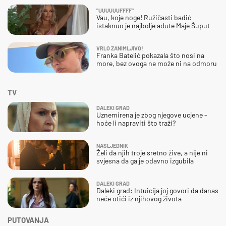
"UUUUUUFFFF"
Vau, koje noge! Ružičasti badić
istaknuo je najbolje adute Maje Šuput
VRLO ZANIMLJIVO!
Franka Batelić pokazala što nosi na
more, bez ovoga ne može ni na odmoru
TV
DALEKI GRAD
Uznemirena je zbog njegove ucjene -
hoće li napraviti što traži?
NASLJEDNIK
Želi da njih troje sretno žive, a nije ni
svjesna da ga je odavno izgubila
DALEKI GRAD
Daleki grad: Intuicija joj govori da danas
neće otići iz njihovog života
PUTOVANJA