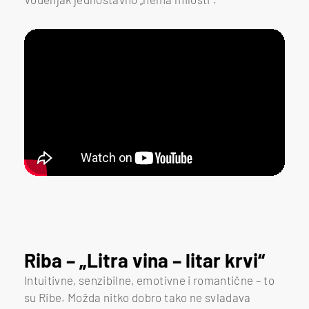
Riba – „Litra vina – litar krvi“
Intuitivne, senzibilne, emotivne i romantične – to
su Ribe. Možda nitko dobro tako ne svladava