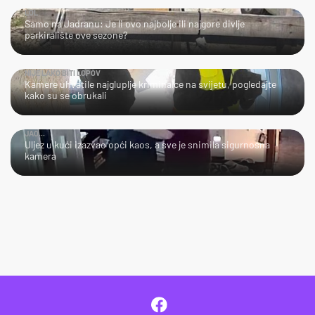
LOL
Samo na Jadranu: Je li ovo najbolje ili najgore divlje
parkiralište ove sezone?
NIJE LAKO BITI LOPOV
Kamere uhvatile najgluplje kriminalce na svijetu, pogledajte
kako su se obrukali
JAO...
Uljez u kući izazvao opći kaos, a sve je snimila sigurnosna
kamera