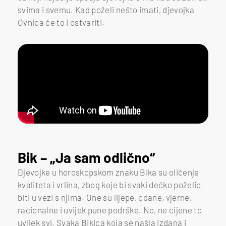
svima i svemu. Kad poželi nešto imati, djevojka
Ovnica će to i ostvariti.
Bik – „Ja sam odlično“
Djevojke u horoskopskom znaku Bika su oličenje
kvaliteta i vrlina, zbog koje bi svaki dečko poželio
biti u vezi s njima. One su lijepe, odane, vjerne,
racionalne i uvijek pune podrške. No, ne cijene to
uvijek svi. Svaka Bikica koja se našla izdana i