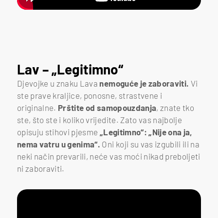
Lav – „Legitimno“
Djevojke u znaku Lava
nemoguće je zaboraviti.
Vi
ste prave kraljice, ponosne, strastvene i
originalne.
Prštite od samopouzdanja
, znate tko
ste, što ste i koliko vrijedite. Zato vas najbolje
opisuju stihovi pjesme
„Legitimno“: „Nije ona ja,
nema vatru u genima“.
Oni koji su vas izgubili ili na
neki način prevarili, neće vas moći nikad preboljeti
ni zaboraviti.