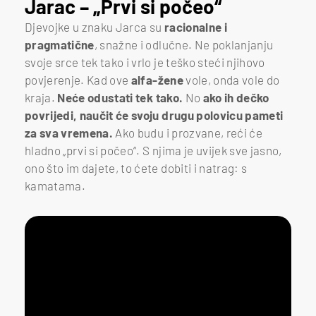
Jarac – „Prvi si počeo“
Djevojke u znaku Jarca su
racionalne i
pragmatične
, snažne i odlučne. Ne poklanjanju
svoje srce tek tako i vrlo je teško steći njihovo
povjerenje. Kad ove
alfa-žene
vole, onda vole do
kraja.
Neće odustati tek tako.
No
ako ih dečko
povrijedi, naučit će svoju drugu polovicu pameti
za sva vremena.
Ako budu i prozvane, reći će
hladno „prvi si počeo“. S njima je uvijek sve jasno,
ono što im dajete, to ćete dobiti i natrag: s
kamatama.