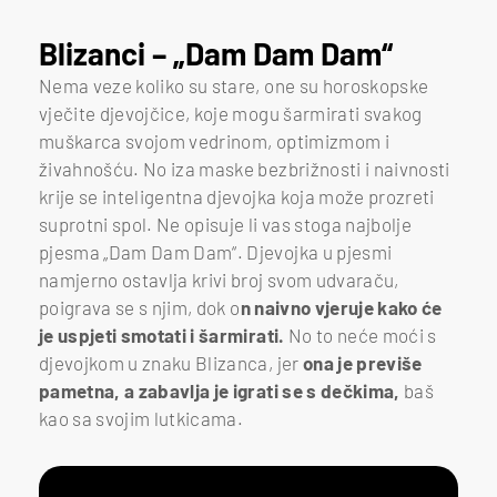
Blizanci – „Dam Dam Dam“
Nema veze koliko su stare, one su horoskopske
vječite djevojčice, koje mogu šarmirati svakog
muškarca svojom vedrinom, optimizmom i
živahnošću. No iza maske bezbrižnosti i naivnosti
krije se inteligentna djevojka koja može prozreti
suprotni spol. Ne opisuje li vas stoga najbolje
pjesma „Dam Dam Dam“. Djevojka u pjesmi
namjerno ostavlja krivi broj svom udvaraču,
poigrava se s njim, dok o
n naivno vjeruje kako će
je uspjeti smotati i šarmirati.
No to neće moći s
djevojkom u znaku Blizanca, jer
ona je previše
pametna, a zabavlja je igrati se s dečkima,
baš
kao sa svojim lutkicama.