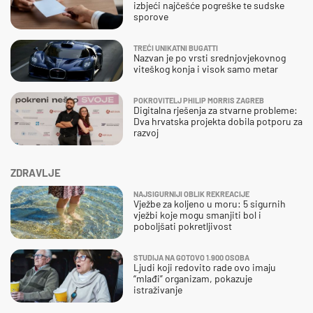
izbjeći najčešće pogreške te sudske
sporove
TREĆI UNIKATNI BUGATTI
Nazvan je po vrsti srednjovjekovnog
viteškog konja i visok samo metar
POKROVITELJ PHILIP MORRIS ZAGREB
Digitalna rješenja za stvarne probleme:
Dva hrvatska projekta dobila potporu za
razvoj
ZDRAVLJE
NAJSIGURNIJI OBLIK REKREACIJE
Vježbe za koljeno u moru: 5 sigurnih
vježbi koje mogu smanjiti bol i
poboljšati pokretljivost
STUDIJA NA GOTOVO 1.900 OSOBA
Ljudi koji redovito rade ovo imaju
“mlađi” organizam, pokazuje
istraživanje