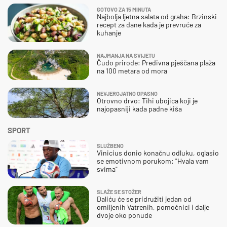
GOTOVO ZA 15 MINUTA
Najbolja ljetna salata od graha: Brzinski
recept za dane kada je prevruće za
kuhanje
NAJMANJA NA SVIJETU
Čudo prirode: Predivna pješčana plaža
na 100 metara od mora
NEVJEROJATNO OPASNO
Otrovno drvo: Tihi ubojica koji je
najopasniji kada padne kiša
SPORT
SLUŽBENO
Vinicius donio konačnu odluku, oglasio
se emotivnom porukom: "Hvala vam
svima"
SLAŽE SE STOŽER
Daliću će se pridružiti jedan od
omiljenih Vatrenih, pomoćnici i dalje
dvoje oko ponude