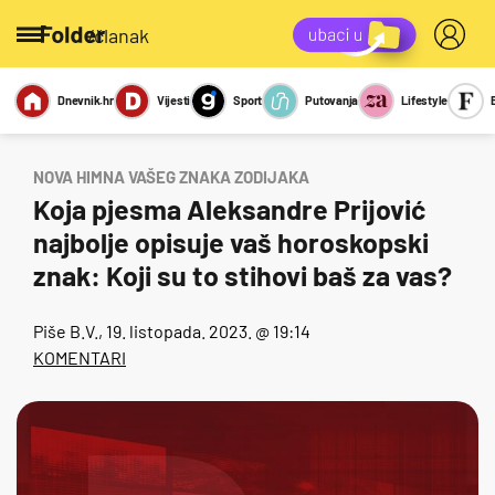
/članak
Dnevnik.hr
Vijesti
Sport
Putovanja
Lifestyle
Viralno
Miks
Kviz
Report
Sexy
NOVA HIMNA VAŠEG ZNAKA ZODIJAKA
Koja pjesma Aleksandre Prijović
najbolje opisuje vaš horoskopski
znak: Koji su to stihovi baš za vas?
Piše
B.V.
, 19. listopada. 2023. @ 19:14
KOMENTARI