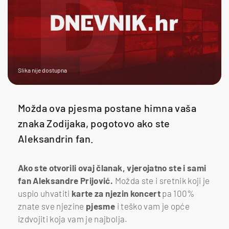
Slika nije dostupna
Možda ova pjesma postane himna vaša
znaka Zodijaka, pogotovo ako ste
Aleksandrin fan.
Ako ste otvorili ovaj članak, vjerojatno ste i sami
fan Aleksandre Prijović.
Možda ste i sretnik koji je
uspio uhvatiti
karte za njezin koncert
pa 100%
znate sve njezine
pjesme
i teško vam je opće
izdvojiti koja vam je najbolja.