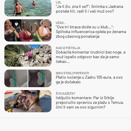
LOL
"Je li živ, zna li se?": Snimka s Jadrana
postala hit, radi li i vaš muž ovo?
UŽAS…
"Ove tri štrace došle su u klub…":
Splitska influencerica oplela po ženama
zbog užasnog ponašanja
KAO IZ PIŠTOLJA
Dobacila komentar trudnici bez noge, a
muž ispalio odgovor kao da je samo
čekao…
NISU STIGLI POPRAVITI
Platio noćenje u Zadru 105 eura, a ovo
ga je dočekalo
ŠTO KAŽETE?
Isključio komentare: Par iz Srbije
preporučio spravicu za plažu s Temua,
čini li vam se ovo sigurnim?