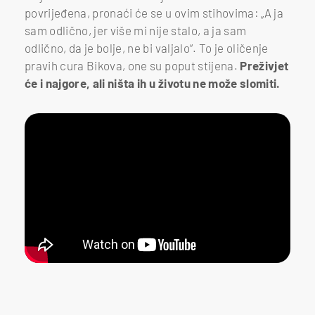
povrijeđena, pronaći će se u ovim stihovima: „A ja
sam odlično, jer više mi nije stalo, a ja sam
odlično, da je bolje, ne bi valjalo“. To je oličenje
pravih cura Bikova, one su poput stijena.
Preživjet
će i najgore, ali ništa ih u životu ne može slomiti.