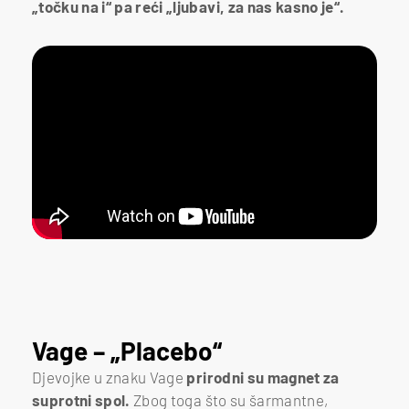
„točku na i“ pa reći „ljubavi, za nas kasno je“.
Vage – „Placebo“
Djevojke u znaku Vage
prirodni su magnet za
suprotni spol.
Zbog toga što su šarmantne,