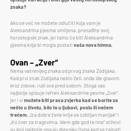
znaka?
Ako se već ne možete odlučiti koja vam je
Aleksandrina pjesma omiljena, pronađite svoj
horoskopski znak, jer tamo će biti Aleksandrina
pjesma koja bi mogla postati
vaša nova himna.
Ovan – „Zver“
Nema vatrenijeg znaka od prvog znaka Zodijaka.
Kad prvi znak Zodijaka nešto želi, onda ide glavom
kroz zidove, ruši sve pred sobom. Stoga vas
najbolje opisuje refren Aleksandrine pesme „Zver“,
jer i vi
možete biti prava zvjerka kad se borite za
nešto u životu, bilo to u ljubavi, poslu ili nečem
trećem.
„Iza dobre žene krije se ozbiljan manijak“ i
„Ko zver za tragovima, idem gde god te ima“ stihovi
su koji najbolje opsuju djevojku Ovna kad se zainati