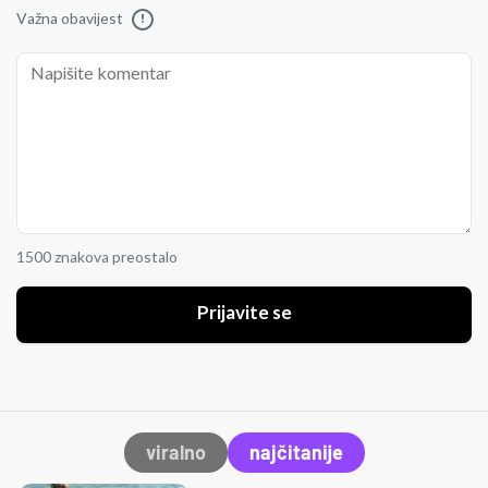
Važna obavijest
!
1500 znakova preostalo
Prijavite se
viralno
najčitanije