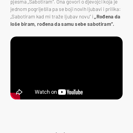
pjesma „Sabotiram“. Ona govori o djevojci koja je
jednom pogriješila pa se boji novih ljubavi i prilika:
„Sabotiram kad mi traže ljubav novu“ i
„Rođena da
loše biram, rođena da samu sebe sabotiram“.