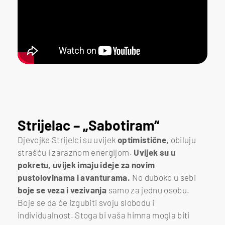
Strijelac – „Sabotiram“
Djevojke Strijelci su uvijek
optimistične,
obiluju
strašću i zaraznom energijom.
Uvijek su u
pokretu, uvijek imaju ideje za novim
pustolovinama i avanturama.
No duboko u sebi
boje se veza i vezivanja
samo za jednu osobu.
Boje se da će izgubiti svoju slobodu i
individualnost. Stoga bi vaša himna mogla biti