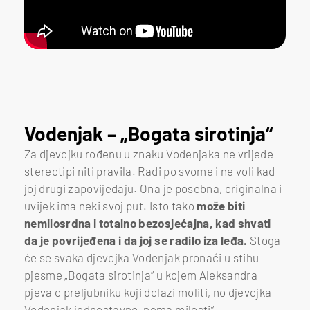
Vodenjak – „Bogata sirotinja“
Za djevojku rođenu u znaku Vodenjaka ne vrijede
stereotipi niti pravila. Radi po svome i ne voli kad
joj drugi zapovijedaju. Ona je posebna, originalna i
uvijek ima neki svoj put. Isto tako
može biti
nemilosrdna i totalno bezosjećajna, kad shvati
da je povrijeđena i da joj se radilo iza leđa.
Stoga
će se svaka djevojka Vodenjak pronaći u stihu
pjesme „Bogata sirotinja“ u kojem Aleksandra
pjeva o preljubniku koji dolazi moliti, no djevojka
Vodenjak jednostavno „nema milosti“.