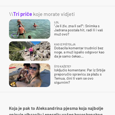
\\
Tri priče
koje morate vidjeti
LOL
"Je li živ, zna li se?": Snimka s
Jadrana postala hit, radi li i vaš
muž ovo?
KAO IZ PIŠTOLJA
Dobacila komentar trudnici bez
noge, a muž ispalio odgovor kao
da je samo čekao…
ŠTO KAŽETE?
Isključio komentare: Par iz Srbije
preporučio spravicu za plažu s
Temua, čini li vam se ovo
sigurnim?
Koja je pak to Aleksandrina pjesma koja najbolje
opisuje vibraciju i energiju vašeg horoskopskog