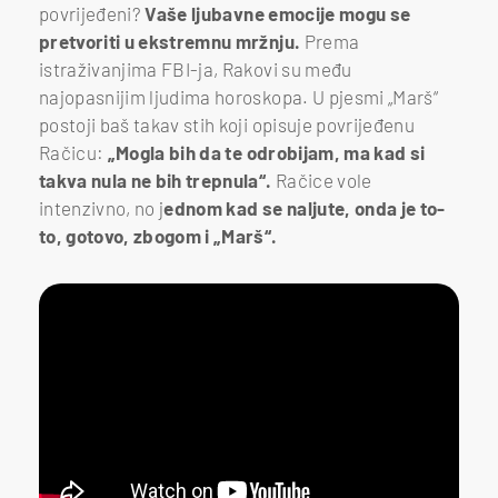
povrijeđeni?
Vaše ljubavne emocije mogu se
pretvoriti u ekstremnu mržnju.
Prema
istraživanjima FBI-ja, Rakovi su među
najopasnijim ljudima horoskopa. U pjesmi „Marš“
postoji baš takav stih koji opisuje povrijeđenu
Račicu:
„Mogla bih da te odrobijam, ma kad si
takva nula ne bih trepnula“.
Račice vole
intenzivno, no j
ednom kad se naljute, onda je to-
to, gotovo, zbogom i „Marš“.