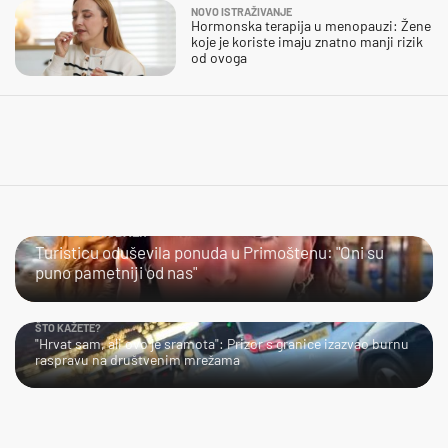
NOVO ISTRAŽIVANJE
Hormonska terapija u menopauzi: Žene
koje je koriste imaju znatno manji rizik
od ovoga
JESTE LI PROBALI?
Turisticu oduševila ponuda u Primoštenu: "Oni su
puno pametniji od nas"
ŠTO KAŽETE?
"Hrvat sam, ali ovo je sramota": Prizor s granice izazvao burnu
raspravu na društvenim mrežama