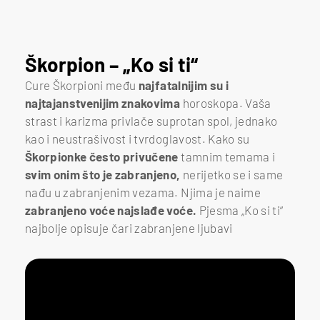
Škorpion – „Ko si ti“
Cure Škorpioni među
najfatalnijim su i
najtajanstvenijim znakovima
horoskopa. Vaša
strast i karizma privlače suprotan spol, jednako
kao i neustrašivost i tvrdoglavost. Kako su
Škorpionke često privučene
tamnim temama i
svim onim što je zabranjeno,
nerijetko se i same
nađu u zabranjenim vezama. Njima je naime
zabranjeno voće najslađe voće.
Pjesma „Ko si ti“
najbolje opisuje čari zabranjene ljubavi