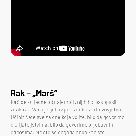
Rak – „Marš“
Račice su jedne od najemotivnijih horoskopskih
znakova. Vaša je ljubav jaka, duboka i bezuvjetna.
Učinit ćete sve za one koje volite, bilo da govorimo
o prijateljstvima, bilo da govorimo o ljubavnim
odnosima. No što se događa onda kad ste