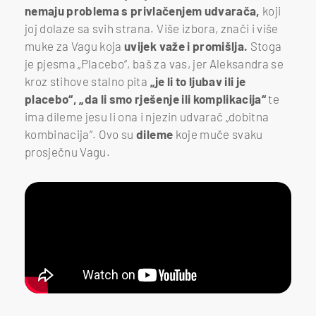
nemaju problema s privlačenjem udvarača,
koji
joj dolaze sa svih strana. Više izbora, znači i više
muke za Vagu koja
uvijek važe i promišlja.
Stoga
je pjesma „Placebo“, baš za vas, jer Aleksandra se
kroz stihove stalno pita
„je li to ljubav ili je
placebo“, „da li smo rješenje ili komplikacija“
te
ima dileme jesu li ona i njezin udvarač „dobitna
kombinacija“. Ovo su
dileme
koje muče svaku
prosječnu Vagu.