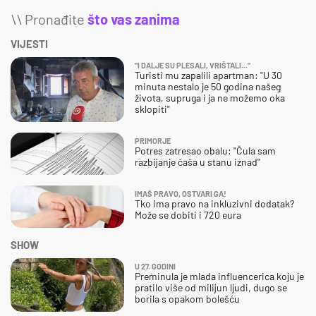
\\ Pronađite
što vas zanima
VIJESTI
"I DALJE SU PLESALI, VRIŠTALI..."
Turisti mu zapalili apartman: "U 30
minuta nestalo je 50 godina našeg
života, supruga i ja ne možemo oka
sklopiti"
PRIMORJE
Potres zatresao obalu: "Čula sam
razbijanje čaša u stanu iznad"
IMAŠ PRAVO, OSTVARI GA!
Tko ima pravo na inkluzivni dodatak?
Može se dobiti i 720 eura
SHOW
U 27. GODINI
Preminula je mlada influencerica koju je
pratilo više od milijun ljudi, dugo se
borila s opakom bolešću