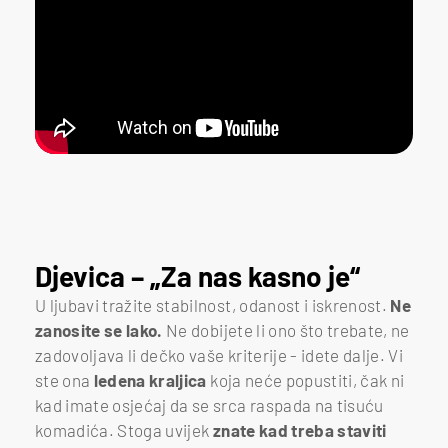
Djevica – „Za nas kasno je“
U ljubavi tražite stabilnost, odanost i iskrenost.
Ne
zanosite se lako.
Ne dobijete li ono što trebate, ne
zadovoljava li dečko vaše kriterije - idete dalje. Vi
ste ona
ledena kraljica
koja neće popustiti, čak ni
kad imate osjećaj da se srca raspada na tisuću
komadića. Stoga uvijek
znate kad treba staviti