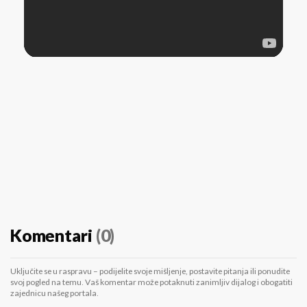
Komentari
(0)
Uključite se u raspravu – podijelite svoje mišljenje, postavite pitanja ili ponudite
svoj pogled na temu. Vaš komentar može potaknuti zanimljiv dijalog i obogatiti
zajednicu našeg portala.