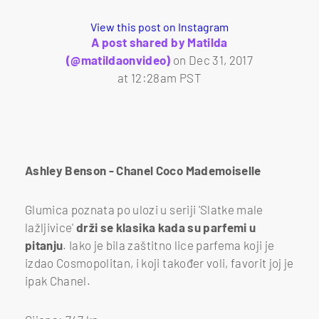
View this post on Instagram
A post shared by Matilda
(@matildaonvideo)
on
Dec 31, 2017
at 12:28am PST
Ashley Benson - Chanel Coco Mademoiselle
Glumica poznata po ulozi u seriji 'Slatke male
lažljivice'
drži se klasika kada su parfemi u
pitanju
. Iako je bila zaštitno lice parfema koji je
izdao Cosmopolitan, i koji također voli, favorit joj je
ipak Chanel.