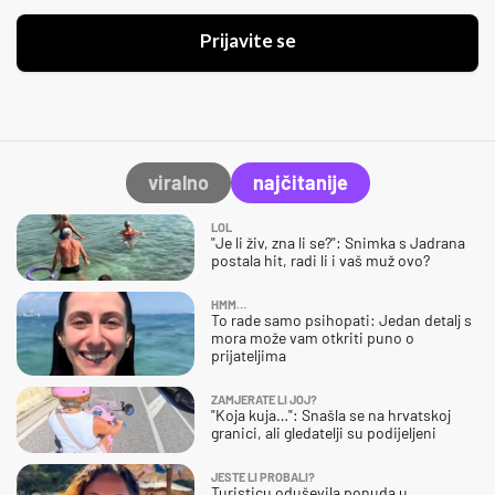
Prijavite se
viralno
najčitanije
LOL
"Je li živ, zna li se?": Snimka s Jadrana
postala hit, radi li i vaš muž ovo?
HMM…
To rade samo psihopati: Jedan detalj s
mora može vam otkriti puno o
prijateljima
ZAMJERATE LI JOJ?
"Koja kuja…": Snašla se na hrvatskoj
granici, ali gledatelji su podijeljeni
JESTE LI PROBALI?
Turisticu oduševila ponuda u