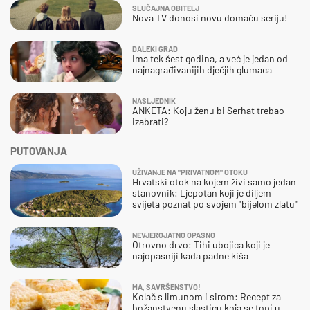
SLUČAJNA OBITELJ
Nova TV donosi novu domaću seriju!
DALEKI GRAD
Ima tek šest godina, a već je jedan od
najnagrađivanijih dječjih glumaca
NASLJEDNIK
ANKETA: Koju ženu bi Serhat trebao
izabrati?
PUTOVANJA
UŽIVANJE NA "PRIVATNOM" OTOKU
Hrvatski otok na kojem živi samo jedan
stanovnik: Ljepotan koji je diljem
svijeta poznat po svojem "bijelom zlatu"
NEVJEROJATNO OPASNO
Otrovno drvo: Tihi ubojica koji je
najopasniji kada padne kiša
MA, SAVRŠENSTVO!
Kolač s limunom i sirom: Recept za
božanstvenu slasticu koja se topi u