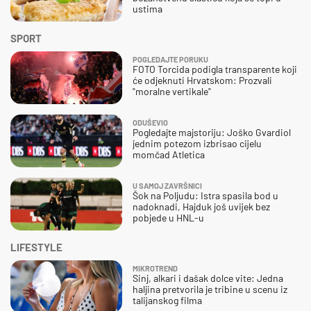
ustima
SPORT
POGLEDAJTE PORUKU
FOTO Torcida podigla transparente koji
će odjeknuti Hrvatskom: Prozvali
"moralne vertikale"
ODUŠEVIO
Pogledajte majstoriju: Joško Gvardiol
jednim potezom izbrisao cijelu
momčad Atletica
U SAMOJ ZAVRŠNICI
Šok na Poljudu: Istra spasila bod u
nadoknadi, Hajduk još uvijek bez
pobjede u HNL-u
LIFESTYLE
MIKROTREND
Sinj, alkari i dašak dolce vite: Jedna
haljina pretvorila je tribine u scenu iz
talijanskog filma