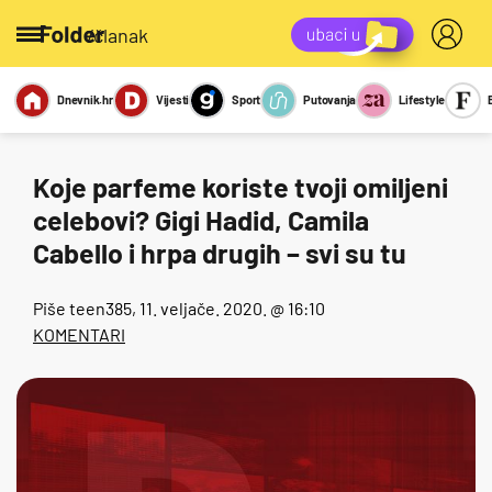
/članak
Dnevnik.hr
Vijesti
Sport
Putovanja
Lifestyle
Viralno
Miks
Kviz
Report
Sexy
Koje parfeme koriste tvoji omiljeni
celebovi? Gigi Hadid, Camila
Cabello i hrpa drugih – svi su tu
Piše
teen385
, 11. veljače. 2020. @ 16:10
KOMENTARI