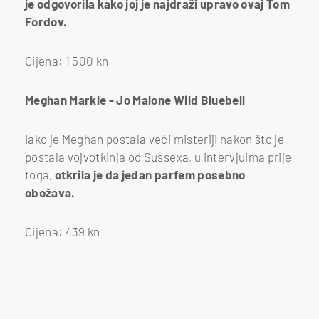
je odgovorila kako joj je najdraži upravo ovaj Tom
Fordov.
Cijena: 1 500 kn
Meghan Markle - Jo Malone Wild Bluebell
Iako je Meghan postala veći misteriji nakon što je
postala vojvotkinja od Sussexa, u intervjuima prije
toga,
otkrila je da jedan parfem posebno
obožava.
Cijena: 439 kn