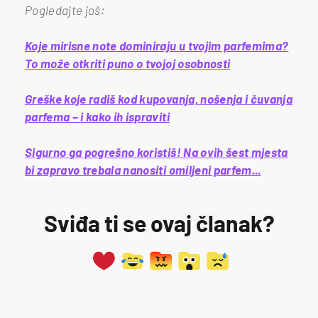
Pogledajte još:
Koje mirisne note dominiraju u tvojim parfemima?
To može otkriti puno o tvojoj osobnosti
Greške koje radiš kod kupovanja, nošenja i čuvanja
parfema – i kako ih ispraviti
Sigurno ga pogrešno koristiš! Na ovih šest mjesta
bi zapravo trebala nanositi omiljeni parfem...
Sviđa ti se ovaj članak?