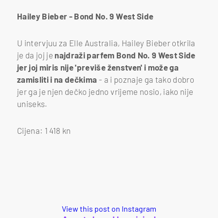
Hailey Bieber - Bond No. 9 West Side
U intervjuu za Elle Australia, Hailey Bieber otkrila
je da joj je
najdraži parfem Bond No. 9 West Side
jer joj miris nije 'previše ženstven' i može ga
zamisliti i na dečkima
- a i poznaje ga tako dobro
jer ga je njen dečko jedno vrijeme nosio, iako nije
uniseks.
Cijena: 1 418 kn
View this post on Instagram