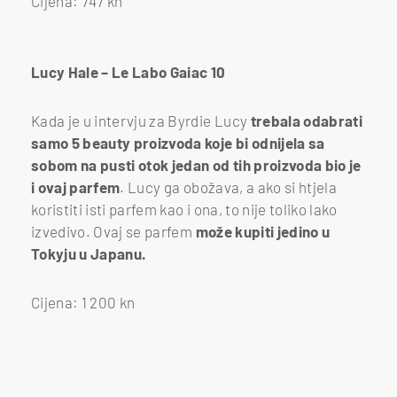
Cijena: 747 kn
Lucy Hale – Le Labo Gaiac 10
Kada je u intervju za Byrdie Lucy
trebala odabrati
samo 5 beauty proizvoda koje bi odnijela sa
sobom na pusti otok jedan od tih proizvoda bio je
i ovaj parfem
. Lucy ga obožava, a ako si htjela
koristiti isti parfem kao i ona, to nije toliko lako
izvedivo. Ovaj se parfem
može kupiti jedino u
Tokyju u Japanu.
Cijena: 1 200 kn