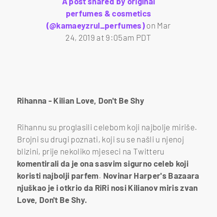
A post shared by original
perfumes & cosmetics
(@kamaeyzrul_perfumes)
on
Mar
24, 2019 at 9:05am PDT
Rihanna - Kilian Love, Don't Be Shy
Rihannu su proglasili celebom koji najbolje miriše.
Brojni su drugi poznati, koji su se našli u njenoj
blizini, prije nekoliko mjeseci na Twitteru
komentirali da je ona sasvim sigurno celeb koji
koristi najbolji parfem
.
Novinar Harper's Bazaara
njuškao je i otkrio da RiRi nosi Kilianov miris zvan
Love, Don't Be Shy.