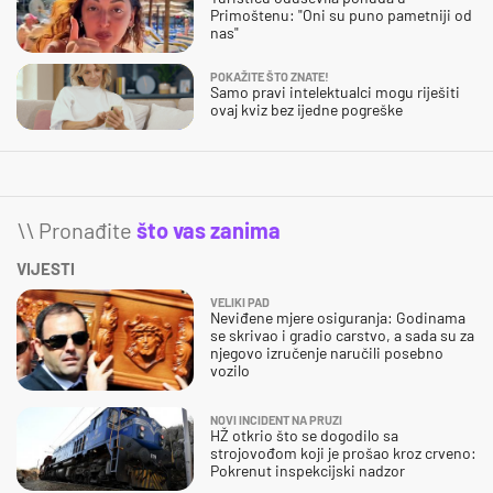
Primoštenu: "Oni su puno pametniji od
nas"
POKAŽITE ŠTO ZNATE!
Samo pravi intelektualci mogu riješiti
ovaj kviz bez ijedne pogreške
\\ Pronađite
što vas zanima
VIJESTI
VELIKI PAD
Neviđene mjere osiguranja: Godinama
se skrivao i gradio carstvo, a sada su za
njegovo izručenje naručili posebno
vozilo
NOVI INCIDENT NA PRUZI
HŽ otkrio što se dogodilo sa
strojovođom koji je prošao kroz crveno:
Pokrenut inspekcijski nadzor