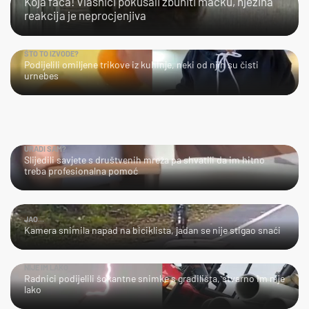
Koja faca! Vlasnici pokušali zbuniti mačku, njezina
reakcija je neprocjenjiva
ŠTO TO IZVODE?
Podijelili omiljene trikove iz kuhinje, neki od njih su čisti
urnebes
URADI SAM?
Slijedili savjete s društvenih mreža pa shvatili da im hitno
treba profesionalna pomoć
JAO...
Kamera snimila napad na biciklista, jadan se nije stigao snaći
NIJE IM LAKO
Radnici podijelili šokantne snimke s gradilišta, stvarno im nije
lako