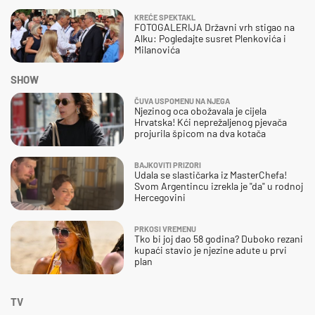
KREĆE SPEKTAKL
FOTOGALERIJA Državni vrh stigao na
Alku: Pogledajte susret Plenkovića i
Milanovića
SHOW
ČUVA USPOMENU NA NJEGA
Njezinog oca obožavala je cijela
Hrvatska! Kći neprežaljenog pjevača
projurila špicom na dva kotača
BAJKOVITI PRIZORI
Udala se slastičarka iz MasterChefa!
Svom Argentincu izrekla je "da" u rodnoj
Hercegovini
PRKOSI VREMENU
Tko bi joj dao 58 godina? Duboko rezani
kupaći stavio je njezine adute u prvi
plan
TV