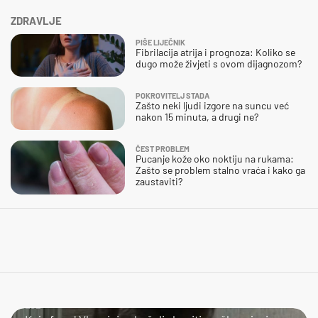
ZDRAVLJE
PIŠE LIJEČNIK
Fibrilacija atrija i prognoza: Koliko se
dugo može živjeti s ovom dijagnozom?
POKROVITELJ STADA
Zašto neki ljudi izgore na suncu već
nakon 15 minuta, a drugi ne?
ČEST PROBLEM
Pucanje kože oko noktiju na rukama:
Zašto se problem stalno vraća i kako ga
zaustaviti?
LOL