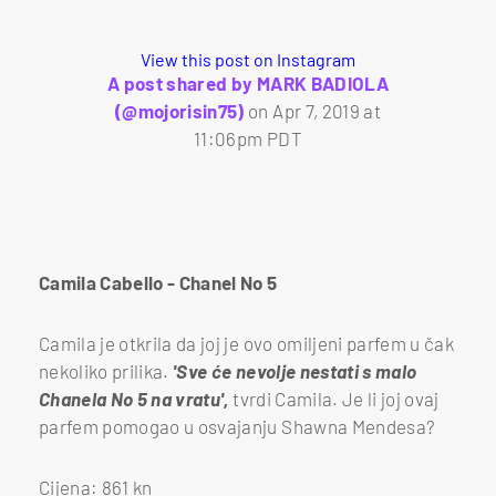
View this post on Instagram
A post shared by MARK BADIOLA
(@mojorisin75)
on
Apr 7, 2019 at
11:06pm PDT
Camila Cabello - Chanel No 5
Camila je otkrila da joj je ovo omiljeni parfem u čak
nekoliko prilika.
'Sve će nevolje nestati s malo
Chanela No 5 na vratu',
tvrdi Camila. Je li joj ovaj
parfem pomogao u osvajanju Shawna Mendesa?
Cijena: 861 kn