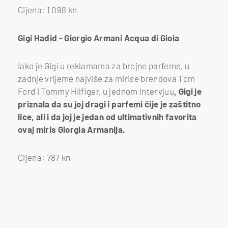
Cijena: 1 098 kn
Gigi Hadid - Giorgio Armani Acqua di Gioia
Iako je Gigi u reklamama za brojne parfeme, u
zadnje vrijeme najviše za mirise brendova Tom
Ford i Tommy Hilfiger, u jednom intervjuu
, Gigi je
priznala da su joj dragi i parfemi čije je zaštitno
lice, ali i da joj je jedan od ultimativnih favorita
ovaj miris Giorgia Armanija.
Cijena: 787 kn