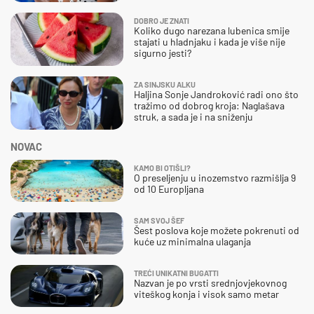
DOBRO JE ZNATI
Koliko dugo narezana lubenica smije
stajati u hladnjaku i kada je više nije
sigurno jesti?
ZA SINJSKU ALKU
Haljina Sonje Jandroković radi ono što
tražimo od dobrog kroja: Naglašava
struk, a sada je i na sniženju
NOVAC
KAMO BI OTIŠLI?
O preseljenju u inozemstvo razmišlja 9
od 10 Europljana
SAM SVOJ ŠEF
Šest poslova koje možete pokrenuti od
kuće uz minimalna ulaganja
TREĆI UNIKATNI BUGATTI
Nazvan je po vrsti srednjovjekovnog
viteškog konja i visok samo metar