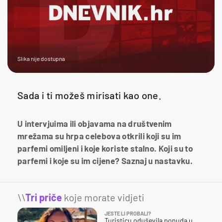
Slika nije dostupna
Sada i ti možeš mirisati kao one.
U intervjuima ili objavama na društvenim
mrežama su hrpa celebova otkrili koji su im
parfemi omiljeni i koje koriste stalno. Koji su to
parfemi i koje su im cijene? Saznaj u nastavku.
\\
Tri priče
koje morate vidjeti
JESTE LI PROBALI?
Turisticu oduševila ponuda u