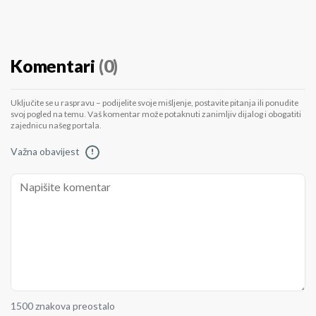
Komentari
(0)
Uključite se u raspravu – podijelite svoje mišljenje, postavite pitanja ili ponudite
svoj pogled na temu. Vaš komentar može potaknuti zanimljiv dijalog i obogatiti
zajednicu našeg portala.
Važna obavijest
!
1500 znakova preostalo