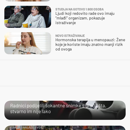
STUDIJA NA GOTOVO 1.900 OSOBA
Ljudi koji redovito rade ovo imaju
“mlađi” organizam, pokazuje
istraživanje
NOVO ISTRAŽIVANJE
Hormonska terapija u menopauzi: Žene
koje je koriste imaju znatno manji rizik
od ovoga
NIJE IM LAKO
Radnici podijelili šokantne snimke s gradilišta,
stvarno im nije lako
KAKVA SNALAŽLJIVOST!