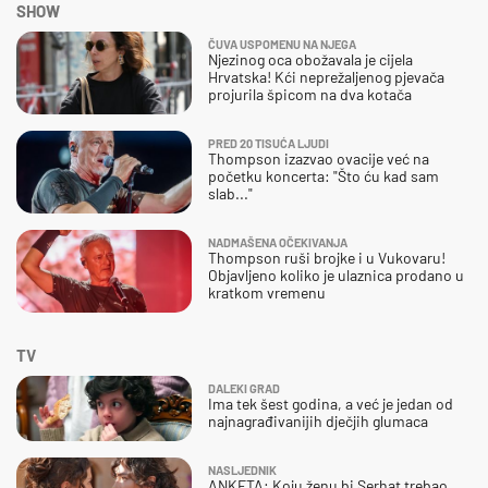
SHOW
ČUVA USPOMENU NA NJEGA
Njezinog oca obožavala je cijela
Hrvatska! Kći neprežaljenog pjevača
projurila špicom na dva kotača
PRED 20 TISUĆA LJUDI
Thompson izazvao ovacije već na
početku koncerta: "Što ću kad sam
slab..."
NADMAŠENA OČEKIVANJA
Thompson ruši brojke i u Vukovaru!
Objavljeno koliko je ulaznica prodano u
kratkom vremenu
TV
DALEKI GRAD
Ima tek šest godina, a već je jedan od
najnagrađivanijih dječjih glumaca
NASLJEDNIK
ANKETA: Koju ženu bi Serhat trebao