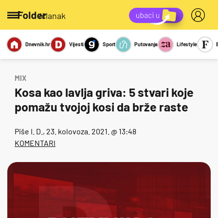
/članak
Dnevnik.hr
Vijesti
Sport
Putovanja
Lifestyle
Viralno
Miks
Kviz
Report
Sexy
MIX
Kosa kao lavlja griva: 5 stvari koje
pomažu tvojoj kosi da brže raste
Piše
I. D.
, 23. kolovoza. 2021. @ 13:48
KOMENTARI