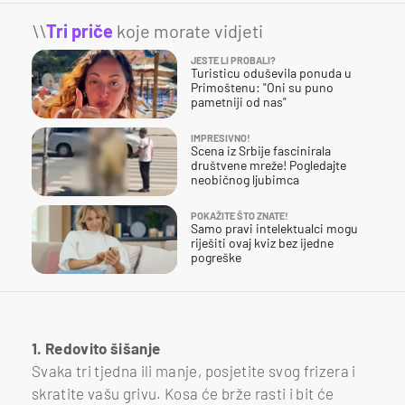
\\
Tri priče
koje morate vidjeti
JESTE LI PROBALI?
Turisticu oduševila ponuda u
Primoštenu: "Oni su puno
pametniji od nas"
IMPRESIVNO!
Scena iz Srbije fascinirala
društvene mreže! Pogledajte
neobičnog ljubimca
POKAŽITE ŠTO ZNATE!
Samo pravi intelektualci mogu
riješiti ovaj kviz bez ijedne
pogreške
1. Redovito šišanje
Svaka tri tjedna ili manje, posjetite svog frizera i
skratite vašu grivu. Kosa će brže rasti i bit će