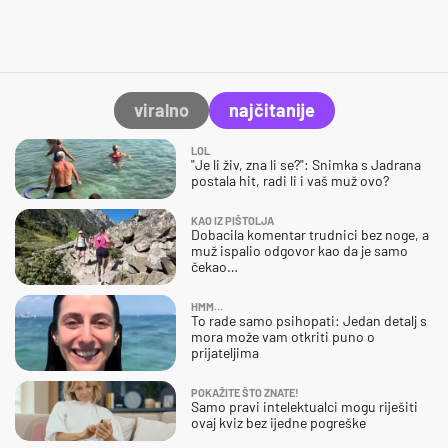
viralno
najčitanije
LOL
"Je li živ, zna li se?": Snimka s Jadrana
postala hit, radi li i vaš muž ovo?
KAO IZ PIŠTOLJA
Dobacila komentar trudnici bez noge, a
muž ispalio odgovor kao da je samo
čekao…
HMM…
To rade samo psihopati: Jedan detalj s
mora može vam otkriti puno o
prijateljima
POKAŽITE ŠTO ZNATE!
Samo pravi intelektualci mogu riješiti
ovaj kviz bez ijedne pogreške