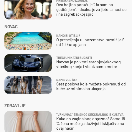
PREKRASNO IZDANJE
Ova haljina poručuje “Ja sam na
godišnjem”, idealna je za ljeto, a nosi se
i na zagrebačkoj špici
NOVAC
KAMO BI OTIŠLI?
O preseljenju u inozemstvo razmišlja 9
od 10 Europljana
TREĆI UNIKATNI BUGATTI
Nazvan je po vrsti srednjovjekovnog
viteškog konja i visok samo metar
SAM SVOJ ŠEF
Šest poslova koje možete pokrenuti od
kuće uz minimalna ulaganja
ZDRAVLJE
"VRHUNAC" ŽENSKOG SEKSUALNOG ISKUSTVA
Kako do vaginalnog orgazma? Samo 18
% žena može ga doživjeti isključivo na
ovaj način