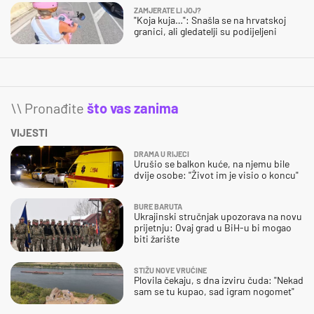
ZAMJERATE LI JOJ?
"Koja kuja…": Snašla se na hrvatskoj
granici, ali gledatelji su podijeljeni
\\ Pronađite
što vas zanima
VIJESTI
DRAMA U RIJECI
Urušio se balkon kuće, na njemu bile
dvije osobe: "Život im je visio o koncu"
BURE BARUTA
Ukrajinski stručnjak upozorava na novu
prijetnju: Ovaj grad u BiH-u bi mogao
biti žarište
STIŽU NOVE VRUĆINE
Plovila čekaju, s dna izviru čuda: "Nekad
sam se tu kupao, sad igram nogomet"