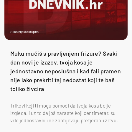
Slika nije dostupna
Muku mučiš s pravljenjem frizure? Svaki
dan novi je izazov, tvoja kosa je
jednostavno neposlušna i kad fali pramen
nije lako prekriti taj nedostat koji te baš
toliko živcira.
Trikovi koji ti mogu pomoći da tvoja kosa bolje
izgleda, i uz to da još naraste koji centimetar, su
vrlo jednostavni i ne zahtijevaju pretjeranu žrtvu.