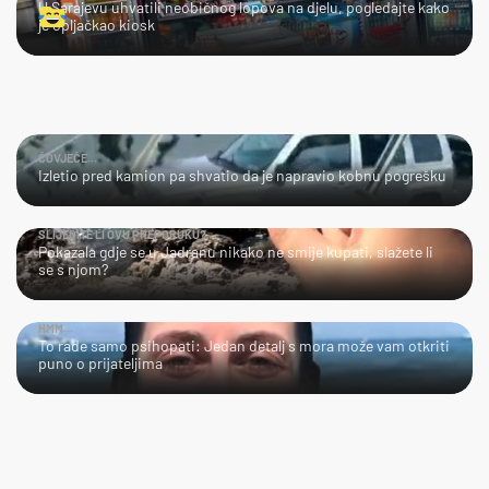
U Sarajevu uhvatili neobičnog lopova na djelu, pogledajte kako
je opljačkao kiosk
ČOVJEČE...
Izletio pred kamion pa shvatio da je napravio kobnu pogrešku
SLIJEDITE LI OVU PREPORUKU?
Pokazala gdje se u Jadranu nikako ne smije kupati, slažete li
se s njom?
HMM…
To rade samo psihopati: Jedan detalj s mora može vam otkriti
puno o prijateljima