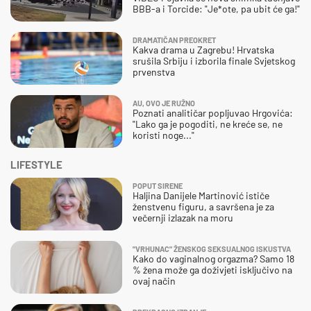
BBB-a i Torcide: "Je*ote, pa ubit će ga!"
DRAMATIČAN PREOKRET
Kakva drama u Zagrebu! Hrvatska
srušila Srbiju i izborila finale Svjetskog
prvenstva
AU, OVO JE RUŽNO
Poznati analitičar popljuvao Hrgovića:
"Lako ga je pogoditi, ne kreće se, ne
koristi noge..."
LIFESTYLE
POPUT SIRENE
Haljina Danijele Martinović ističe
ženstvenu figuru, a savršena je za
večernji izlazak na moru
"VRHUNAC" ŽENSKOG SEKSUALNOG ISKUSTVA
Kako do vaginalnog orgazma? Samo 18
% žena može ga doživjeti isključivo na
ovaj način