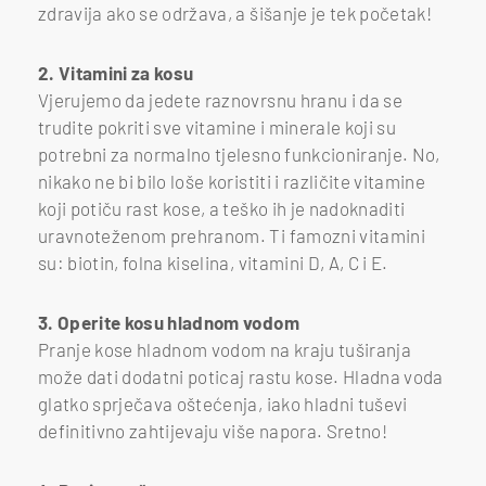
zdravija ako se održava, a šišanje je tek početak!
2. Vitamini za kosu
Vjerujemo da jedete raznovrsnu hranu i da se
trudite pokriti sve vitamine i minerale koji su
potrebni za normalno tjelesno funkcioniranje. No,
nikako ne bi bilo loše koristiti i različite vitamine
koji potiču rast kose, a teško ih je nadoknaditi
uravnoteženom prehranom. Ti famozni vitamini
su: biotin, folna kiselina, vitamini D, A, C i E.
3. Operite kosu hladnom vodom
Pranje kose hladnom vodom na kraju tuširanja
može dati dodatni poticaj rastu kose. Hladna voda
glatko sprječava oštećenja, iako hladni tuševi
definitivno zahtijevaju više napora. Sretno!