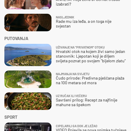
izabrati?
NASLJEDNIK
Rade mu iza leđa, a on toga nije
svjestan
PUTOVANJA
UŽIVANJE NA "PRIVATNOM" OTOKU
Hrvatski otok na kojem živi samo jedan
stanovnik: Ljepotan koji je diljem
svijeta poznat po svojem "bijelom zlatu"
NAJMANJA NA SVIJETU
Čudo prirode: Predivna pješčana plaža
na 100 metara od mora
UZ RUČAK ILI VEČERU
Savršeni prilog: Recept za najfinije
mahune sa špekom
SPORT
CIPELARILI GA DOK JE LEŽAO
VIDEO Pojavila se nova snimka tučnjave