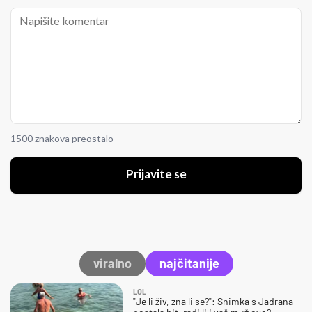
1500 znakova preostalo
Prijavite se
viralno
najčitanije
LOL
"Je li živ, zna li se?": Snimka s Jadrana