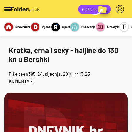
/članak
Dnevnik.hr
Vijesti
Sport
Putovanja
Lifestyle
Viralno
Miks
Kviz
Report
Sexy
Kratka, crna i sexy - haljine do 130
kn u Bershki
Piše
teen385
, 24. siječnja. 2014. @ 13:25
KOMENTARI