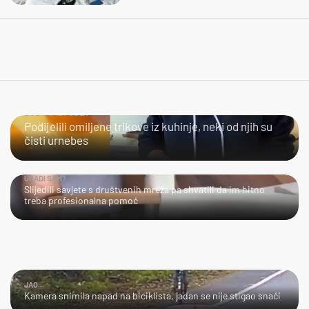
ŠTO TO IZVODE?
Podijelili omiljene trikove iz kuhinje, neki od njih su
čisti urnebes
URADI SAM?
Slijedili savjete s društvenih mreža pa shvatili da im hitno
treba profesionalna pomoć
JAO...
Kamera snimila napad na biciklista, jadan se nije stigao snaći