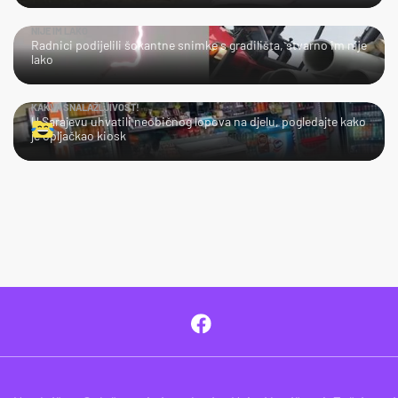
NIJE IM LAKO
Radnici podijelili šokantne snimke s gradilišta, stvarno im nije
lako
KAKVA SNALAŽLJIVOST!
U Sarajevu uhvatili neobičnog lopova na djelu, pogledajte kako
je opljačkao kiosk