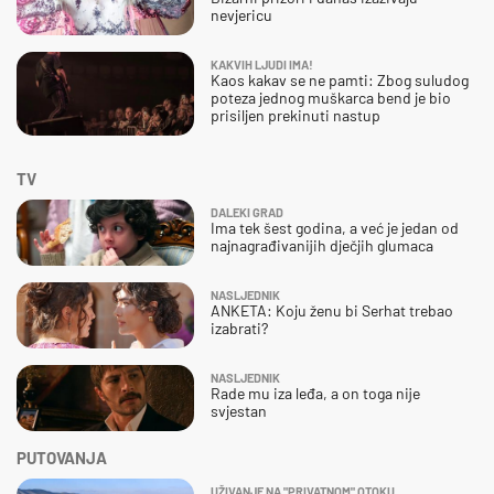
nevjericu
KAKVIH LJUDI IMA!
Kaos kakav se ne pamti: Zbog suludog
poteza jednog muškarca bend je bio
prisiljen prekinuti nastup
TV
DALEKI GRAD
Ima tek šest godina, a već je jedan od
najnagrađivanijih dječjih glumaca
NASLJEDNIK
ANKETA: Koju ženu bi Serhat trebao
izabrati?
NASLJEDNIK
Rade mu iza leđa, a on toga nije
svjestan
PUTOVANJA
UŽIVANJE NA "PRIVATNOM" OTOKU