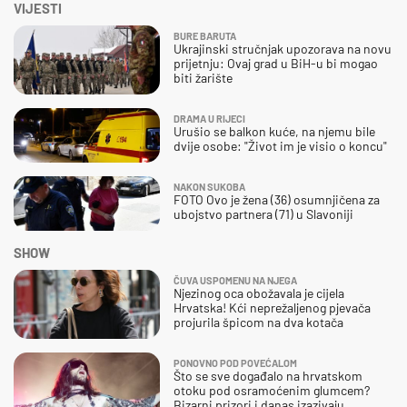
VIJESTI
BURE BARUTA
Ukrajinski stručnjak upozorava na novu
prijetnju: Ovaj grad u BiH-u bi mogao
biti žarište
DRAMA U RIJECI
Urušio se balkon kuće, na njemu bile
dvije osobe: "Život im je visio o koncu"
NAKON SUKOBA
FOTO Ovo je žena (36) osumnjičena za
ubojstvo partnera (71) u Slavoniji
SHOW
ČUVA USPOMENU NA NJEGA
Njezinog oca obožavala je cijela
Hrvatska! Kći neprežaljenog pjevača
projurila špicom na dva kotača
PONOVNO POD POVEĆALOM
Što se sve događalo na hrvatskom
otoku pod osramoćenim glumcem?
Bizarni prizori i danas izazivaju