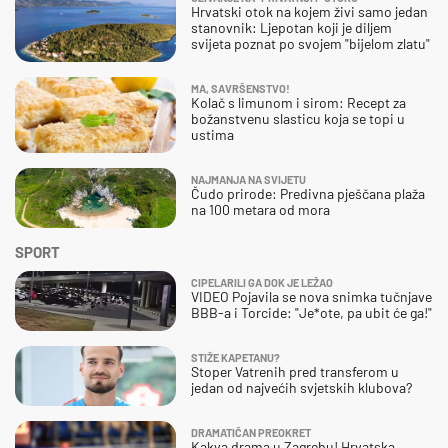
Hrvatski otok na kojem živi samo jedan
stanovnik: Ljepotan koji je diljem
svijeta poznat po svojem "bijelom zlatu"
MA, SAVRŠENSTVO!
Kolač s limunom i sirom: Recept za
božanstvenu slasticu koja se topi u
ustima
NAJMANJA NA SVIJETU
Čudo prirode: Predivna pješčana plaža
na 100 metara od mora
SPORT
CIPELARILI GA DOK JE LEŽAO
VIDEO Pojavila se nova snimka tučnjave
BBB-a i Torcide: "Je*ote, pa ubit će ga!"
STIŽE KAPETANU?
Stoper Vatrenih pred transferom u
jedan od najvećih svjetskih klubova?
DRAMATIČAN PREOKRET
Kakva drama u Zagrebu! Hrvatska