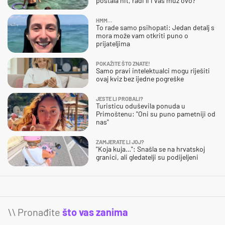
postala hit, radi li i vaš muž ovo?
HMM…
To rade samo psihopati: Jedan detalj s
mora može vam otkriti puno o
prijateljima
POKAŽITE ŠTO ZNATE!
Samo pravi intelektualci mogu riješiti
ovaj kviz bez ijedne pogreške
JESTE LI PROBALI?
Turisticu oduševila ponuda u
Primoštenu: "Oni su puno pametniji od
nas"
ZAMJERATE LI JOJ?
"Koja kuja…": Snašla se na hrvatskoj
granici, ali gledatelji su podijeljeni
\\ Pronađite
što vas zanima