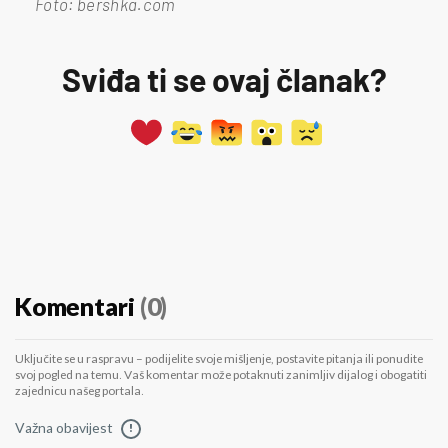
Foto: bershka.com
Sviđa ti se ovaj članak?
Komentari
(0)
Uključite se u raspravu – podijelite svoje mišljenje, postavite pitanja ili ponudite
svoj pogled na temu. Vaš komentar može potaknuti zanimljiv dijalog i obogatiti
zajednicu našeg portala.
Važna obavijest
!