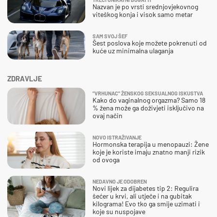
Nazvan je po vrsti srednjovjekovnog
viteškog konja i visok samo metar
SAM SVOJ ŠEF
Šest poslova koje možete pokrenuti od
kuće uz minimalna ulaganja
ZDRAVLJE
"VRHUNAC" ŽENSKOG SEKSUALNOG ISKUSTVA
Kako do vaginalnog orgazma? Samo 18
% žena može ga doživjeti isključivo na
ovaj način
NOVO ISTRAŽIVANJE
Hormonska terapija u menopauzi: Žene
koje je koriste imaju znatno manji rizik
od ovoga
NEDAVNO JE ODOBREN
Novi lijek za dijabetes tip 2: Regulira
šećer u krvi, ali utječe i na gubitak
kilograma! Evo tko ga smije uzimati i
koje su nuspojave