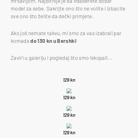
mršavijom. Najbitnije je da odaberete dobar
model za sebe. Sakrijte ono što ne volite i izbacite
sve ono što želite da dečki primjete.
Ako još nemate takvu, mi smo za vas izabrali par
komada
do 130 kn u Bershki
!
Zaviri u galeriju i pogledaj što smo iskopali...
129 kn
129 kn
129 kn
129 kn