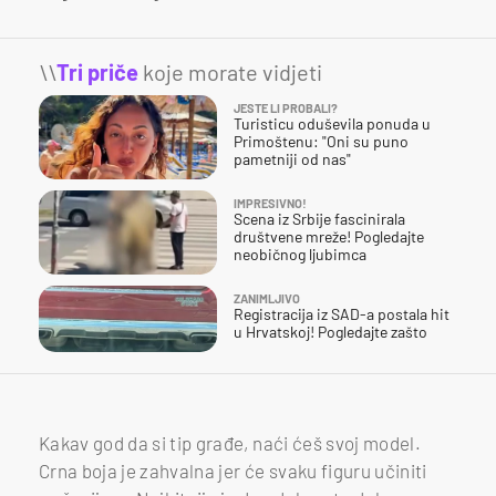
\\
Tri priče
koje morate vidjeti
JESTE LI PROBALI?
Turisticu oduševila ponuda u
Primoštenu: "Oni su puno
pametniji od nas"
IMPRESIVNO!
Scena iz Srbije fascinirala
društvene mreže! Pogledajte
neobičnog ljubimca
ZANIMLJIVO
Registracija iz SAD-a postala hit
u Hrvatskoj! Pogledajte zašto
Kakav god da si tip građe, naći ćeš svoj model.
Crna boja je zahvalna jer će svaku figuru učiniti