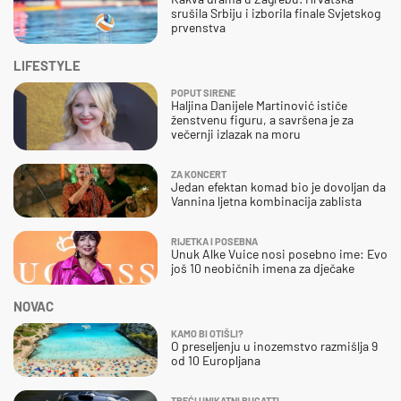
srušila Srbiju i izborila finale Svjetskog
prvenstva
LIFESTYLE
POPUT SIRENE
Haljina Danijele Martinović ističe
ženstvenu figuru, a savršena je za
večernji izlazak na moru
ZA KONCERT
Jedan efektan komad bio je dovoljan da
Vannina ljetna kombinacija zablista
RIJETKA I POSEBNA
Unuk Alke Vuice nosi posebno ime: Evo
još 10 neobičnih imena za dječake
NOVAC
KAMO BI OTIŠLI?
O preseljenju u inozemstvo razmišlja 9
od 10 Europljana
TREĆI UNIKATNI BUGATTI