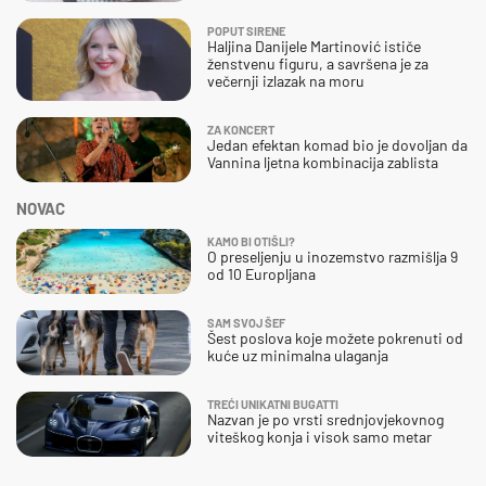
POPUT SIRENE
Haljina Danijele Martinović ističe
ženstvenu figuru, a savršena je za
večernji izlazak na moru
ZA KONCERT
Jedan efektan komad bio je dovoljan da
Vannina ljetna kombinacija zablista
NOVAC
KAMO BI OTIŠLI?
O preseljenju u inozemstvo razmišlja 9
od 10 Europljana
SAM SVOJ ŠEF
Šest poslova koje možete pokrenuti od
kuće uz minimalna ulaganja
TREĆI UNIKATNI BUGATTI
Nazvan je po vrsti srednjovjekovnog
viteškog konja i visok samo metar