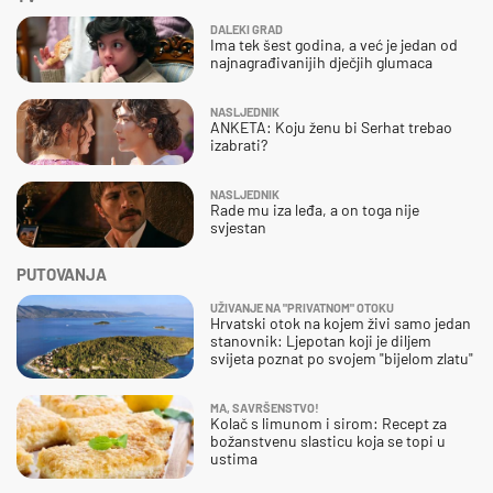
DALEKI GRAD
Ima tek šest godina, a već je jedan od
najnagrađivanijih dječjih glumaca
NASLJEDNIK
ANKETA: Koju ženu bi Serhat trebao
izabrati?
NASLJEDNIK
Rade mu iza leđa, a on toga nije
svjestan
PUTOVANJA
UŽIVANJE NA "PRIVATNOM" OTOKU
Hrvatski otok na kojem živi samo jedan
stanovnik: Ljepotan koji je diljem
svijeta poznat po svojem "bijelom zlatu"
MA, SAVRŠENSTVO!
Kolač s limunom i sirom: Recept za
božanstvenu slasticu koja se topi u
ustima