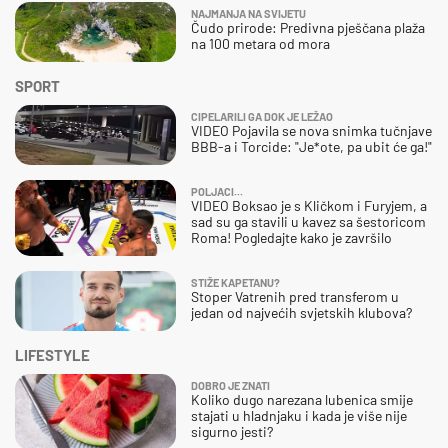
NAJMANJA NA SVIJETU
Čudo prirode: Predivna pješčana plaža
na 100 metara od mora
SPORT
CIPELARILI GA DOK JE LEŽAO
VIDEO Pojavila se nova snimka tučnjave
BBB-a i Torcide: "Je*ote, pa ubit će ga!"
POLJACI...
VIDEO Boksao je s Kličkom i Furyjem, a
sad su ga stavili u kavez sa šestoricom
Roma! Pogledajte kako je završilo
STIŽE KAPETANU?
Stoper Vatrenih pred transferom u
jedan od najvećih svjetskih klubova?
LIFESTYLE
DOBRO JE ZNATI
Koliko dugo narezana lubenica smije
stajati u hladnjaku i kada je više nije
sigurno jesti?