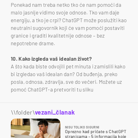
Ponekad nam treba netko tko će nam pomoći da
malo jasnije vidimo svoje odnose. Tko vam daje
energiju, a tko je crpi? ChatGPT može poslužiti kao
neutralni sugovornik koji će vam pomoći postaviti
granice i graditi kvalitetnije odnose – bez
nepotrebne drame.
10. Kako izgleda vaš idealan život?
A što kada biste odvojili pet minuta i zamislili kako
bi izgledao vaš idealan dan? Od buđenja, preko
posla, odnosa, zdravlja, sve do večeri. Možete uz
pomoć ChatGPT-a pretvoriti tu sliku
\\folder\
vezani_članak
NISU TOLIKO SIGURNI
Oprezno kad pričate s ChatGPT
stranicama – 5 informacija koje