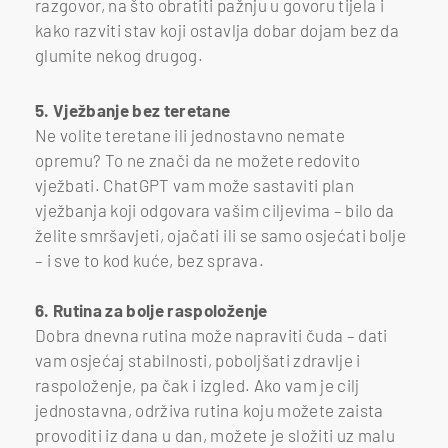
razgovor, na što obratiti pažnju u govoru tijela i
kako razviti stav koji ostavlja dobar dojam bez da
glumite nekog drugog.
5. Vježbanje bez teretane
Ne volite teretane ili jednostavno nemate
opremu? To ne znači da ne možete redovito
vježbati. ChatGPT vam može sastaviti plan
vježbanja koji odgovara vašim ciljevima – bilo da
želite smršavjeti, ojačati ili se samo osjećati bolje
– i sve to kod kuće, bez sprava.
6. Rutina za bolje raspoloženje
Dobra dnevna rutina može napraviti čuda – dati
vam osjećaj stabilnosti, poboljšati zdravlje i
raspoloženje, pa čak i izgled. Ako vam je cilj
jednostavna, održiva rutina koju možete zaista
provoditi iz dana u dan, možete je složiti uz malu