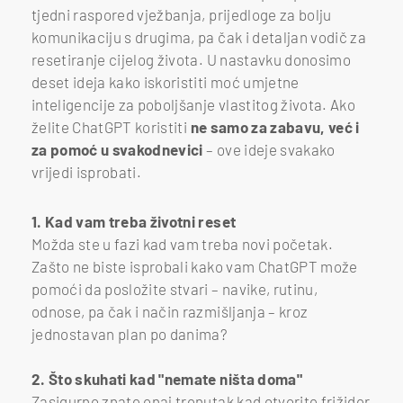
tjedni raspored vježbanja, prijedloge za bolju
komunikaciju s drugima, pa čak i detaljan vodič za
resetiranje cijelog života. U nastavku donosimo
deset ideja kako iskoristiti moć umjetne
inteligencije za poboljšanje vlastitog života. Ako
želite ChatGPT koristiti
ne samo za zabavu, već i
za pomoć u svakodnevici
– ove ideje svakako
vrijedi isprobati.
1. Kad vam treba životni reset
Možda ste u fazi kad vam treba novi početak.
Zašto ne biste isprobali kako vam ChatGPT može
pomoći da posložite stvari – navike, rutinu,
odnose, pa čak i način razmišljanja – kroz
jednostavan plan po danima?
2. Što skuhati kad "nemate ništa doma"
Zasigurno znate onaj trenutak kad otvorite frižider