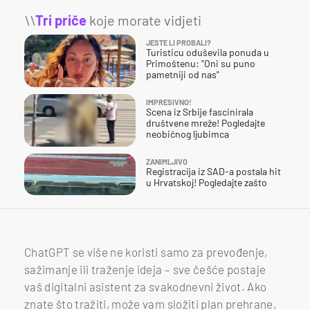
\\
Tri priče
koje morate vidjeti
JESTE LI PROBALI?
Turisticu oduševila ponuda u
Primoštenu: "Oni su puno
pametniji od nas"
IMPRESIVNO!
Scena iz Srbije fascinirala
društvene mreže! Pogledajte
neobičnog ljubimca
ZANIMLJIVO
Registracija iz SAD-a postala hit
u Hrvatskoj! Pogledajte zašto
ChatGPT se više ne koristi samo za prevođenje,
sažimanje ili traženje ideja – sve češće postaje
vaš digitalni asistent za svakodnevni život. Ako
znate što tražiti, može vam složiti plan prehrane,