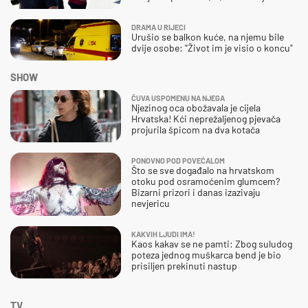
DRAMA U RIJECI
Urušio se balkon kuće, na njemu bile
dvije osobe: "Život im je visio o koncu"
SHOW
ČUVA USPOMENU NA NJEGA
Njezinog oca obožavala je cijela
Hrvatska! Kći neprežaljenog pjevača
projurila špicom na dva kotača
PONOVNO POD POVEĆALOM
Što se sve događalo na hrvatskom
otoku pod osramoćenim glumcem?
Bizarni prizori i danas izazivaju
nevjericu
KAKVIH LJUDI IMA!
Kaos kakav se ne pamti: Zbog suludog
poteza jednog muškarca bend je bio
prisiljen prekinuti nastup
TV