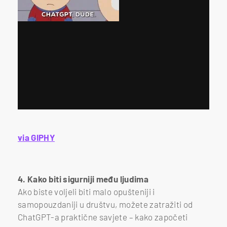
via GIPHY
4. Kako biti sigurniji među ljudima
Ako biste voljeli biti malo opušteniji i
samopouzdaniji u društvu, možete zatražiti od
ChatGPT-a praktične savjete – kako započeti