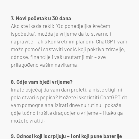
7. Novi početak u 30 dana
Ako ste ikada rekli: "Od ponedjeljka krećem
ispočetka“, možda je vrijeme da to stvarno i
napravite – ali s konkretnim planom. ChatGPT vam
može pomoći sastaviti vodič koji pokriva zdravlje,
odnose, financije i vaš unutarnji mir – sve
prilagođeno vašim navikama.
8. Gdje vam bježi vrijeme?
Imate osjećaj da vam dan proleti, a niste stigli ni
pola stvari s popisa? Možete iskoristiti ChatGPT da
vam pomogne analizirati dnevnu rutinu i pokaže
gdje točno trošite dragocjeno vrijeme – i kako ga
možete vratiti.
9. Odnosi koji iscrpljuju – i oni koji pune baterije