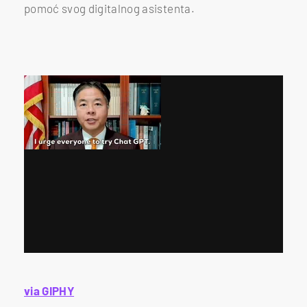
pomoć svog digitalnog asistenta.
via GIPHY