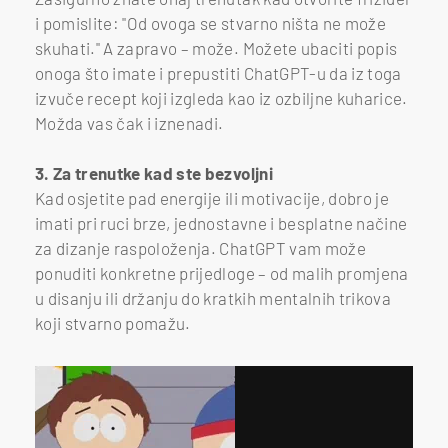
i pomislite: "Od ovoga se stvarno ništa ne može
skuhati." A zapravo – može. Možete ubaciti popis
onoga što imate i prepustiti ChatGPT-u da iz toga
izvuče recept koji izgleda kao iz ozbiljne kuharice.
Možda vas čak i iznenadi.
3. Za trenutke kad ste bezvoljni
Kad osjetite pad energije ili motivacije, dobro je
imati pri ruci brze, jednostavne i besplatne načine
za dizanje raspoloženja. ChatGPT vam može
ponuditi konkretne prijedloge – od malih promjena
u disanju ili držanju do kratkih mentalnih trikova
koji stvarno pomažu.