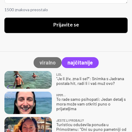
1500 znakova preostalo
Prijavite se
viralno
najčitanije
LOL
"Je li živ, zna li se?": Snimka s Jadrana
postala hit, radi li i vaš muž ovo?
HMM…
To rade samo psihopati: Jedan detalj s
mora može vam otkriti puno o
prijateljima
JESTE LI PROBALI?
Turisticu oduševila ponuda u
Primoštenu: "Oni su puno pametniji od