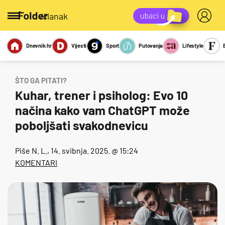
/članak
Dnevnik.hr
Vijesti
Sport
Putovanja
Lifestyle
Viralno
Miks
Kviz
Report
Sexy
ŠTO GA PITATI?
Kuhar, trener i psiholog: Evo 10
načina kako vam ChatGPT može
poboljšati svakodnevicu
Piše
N. L.
, 14. svibnja. 2025. @ 15:24
KOMENTARI