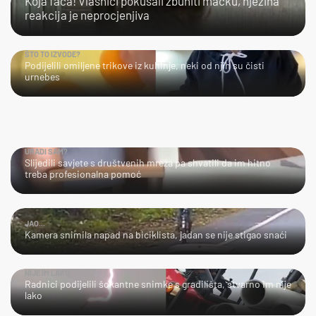
Koja faca! Vlasnici pokušali zbuniti mačku, njezina
reakcija je neprocjenjiva
ŠTO TO IZVODE?
Podijelili omiljene trikove iz kuhinje, neki od njih su čisti
urnebes
URADI SAM?
Slijedili savjete s društvenih mreža pa shvatili da im hitno
treba profesionalna pomoć
JAO...
Kamera snimila napad na biciklista, jadan se nije stigao snaći
NIJE IM LAKO
Radnici podijelili šokantne snimke s gradilišta, stvarno im nije
lako