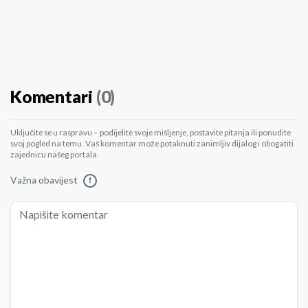
Komentari
(0)
Uključite se u raspravu – podijelite svoje mišljenje, postavite pitanja ili ponudite
svoj pogled na temu. Vaš komentar može potaknuti zanimljiv dijalog i obogatiti
zajednicu našeg portala.
Važna obavijest
!