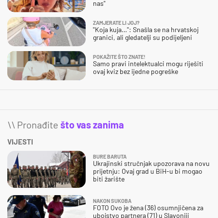
nas"
ZAMJERATE LI JOJ?
"Koja kuja…": Snašla se na hrvatskoj
granici, ali gledatelji su podijeljeni
POKAŽITE ŠTO ZNATE!
Samo pravi intelektualci mogu riješiti
ovaj kviz bez ijedne pogreške
\\ Pronađite
što vas zanima
VIJESTI
BURE BARUTA
Ukrajinski stručnjak upozorava na novu
prijetnju: Ovaj grad u BiH-u bi mogao
biti žarište
NAKON SUKOBA
FOTO Ovo je žena (36) osumnjičena za
ubojstvo partnera (71) u Slavoniji