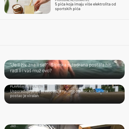
5 pića koja imaju više elektrolita od
sportskih pića
LOL
"Je li živ, zna li se?": Snimka s Jadrana postala hit,
radi li i vaš muž ovo?
PLAVUŠA S FAKULTETA
Uspoređuju je s Elle Woods, a njezin odgovor kritičarima
postao je viralan
JAO...