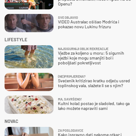
Openu?
SVE OBJAVIO
VIDEO Australac ošišao Modrića i
pokazao novu Lukinu frizuru
LIFESTYLE
NAJSIGURNIJI OBLIK REKREACIJE
Vježbe za koljeno u moru: 5 sigurnih
vježbi koje mogu smanjiti bol i
poboljšati pokretljivost
(NE)PRIMJERENA?
Svećenik kritizirao kratku odjeću usred
toplinskog vala, slažete li se s njim?
MA, SAVRŠENO!
Kultni kolač postao je sladoled, tako ga
lako možete napraviti sami
NOVAC
ZA POSLODAVCE
Kako ispravno dati nekome otkaz i