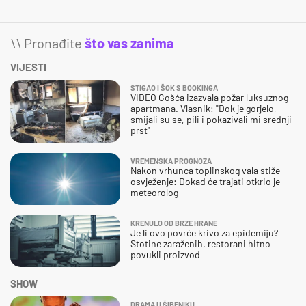
\\ Pronađite
što vas zanima
VIJESTI
STIGAO I ŠOK S BOOKINGA
VIDEO Gošća izazvala požar luksuznog
apartmana. Vlasnik: "Dok je gorjelo,
smijali su se, pili i pokazivali mi srednji
prst"
VREMENSKA PROGNOZA
Nakon vrhunca toplinskog vala stiže
osvježenje: Dokad će trajati otkrio je
meteorolog
KRENULO OD BRZE HRANE
Je li ovo povrće krivo za epidemiju?
Stotine zaraženih, restorani hitno
povukli proizvod
SHOW
DRAMA U ŠIBENIKU