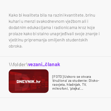
Kako bi kvaliteta bila na razini kvantitete, brinu
kuhari u menzi svakodnevnom vježbom ali i
dodatnim edukacijama i radionicama kroz koje
prolaze kako bi stalno unaprjeđivali svoje znanje i
vještinu pripremanja omiljenih studentskih
obroka.
\\folder\
vezani_članak
[FOTO] Uskoro se otvara
'družiona' za studente: Disko-
rasvjeta, hladnjak, TV,
mikrofoni, 'plejka'...