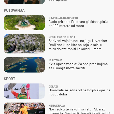
PUTOVANJA
NAJMANJA NA SVIJETU
Čudo prirode: Predivna pješčana plaža
na 100 metara od mora
NEDALEKO OD PLOČA
Skriveni vojni tuneli na jugu Hrvatske:
Omiljena kupališta na koja lokalci u
miru dolaze roniti i skakati u more
15 PITANJA
Kviz općeg znanja: Za one pred kojima
se i Google može sakriti
SPORT
ODLAZI
Umirovila se jedna od najboljih skijašica
novog doba
NEMA KRAJA
Novi šok u teniskom svijetu: Alcaraz
propušta Cincinatti, hoće li igrati na US