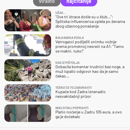
viralno
najčitanije
UŽAS…
"Ove tri štrace došle su u klub…":
Splitska influencerica oplela po ženama
zbog užasnog ponašanja
BALKANSKA POSLA
Vatrogasci podijelili snimku vožnje
prema prometnoj nesreći na A1: "Tamo
se makni, tuko!"
KAO IZ PIŠTOLJA
Dobacila komentar trudnici bez noge, a
muž ispalio odgovor kao da je samo
čekao…
TEŠKO ĆE TO ZABORAVITI
Kupače kod Zadra iznenadio
nesvakidašnji prizor
NISU STIGLI POPRAVITI
Platio noćenje u Zadru 105 eura, a ovo
ga je dočekalo