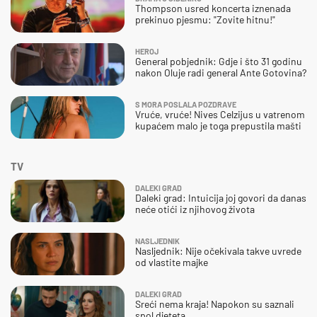
Thompson usred koncerta iznenada
prekinuo pjesmu: "Zovite hitnu!"
HEROJ
General pobjednik: Gdje i što 31 godinu
nakon Oluje radi general Ante Gotovina?
S MORA POSLALA POZDRAVE
Vruće, vruće! Nives Celzijus u vatrenom
kupaćem malo je toga prepustila mašti
TV
DALEKI GRAD
Daleki grad: Intuicija joj govori da danas
neće otići iz njihovog života
NASLJEDNIK
Nasljednik: Nije očekivala takve uvrede
od vlastite majke
DALEKI GRAD
Sreći nema kraja! Napokon su saznali
spol djeteta