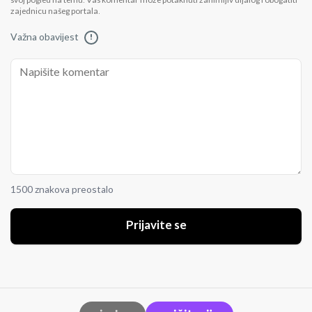
svoj pogled na temu. Vaš komentar može potaknuti zanimljiv dijalog i obogatiti
zajednicu našeg portala.
Važna obavijest
!
1500 znakova preostalo
Prijavite se