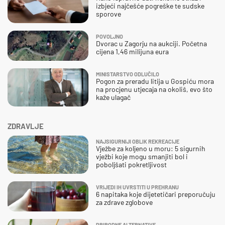
izbjeći najčešće pogreške te sudske
sporove
POVOLJNO
Dvorac u Zagorju na aukciji. Početna
cijena 1,46 milijuna eura
MINISTARSTVO ODLUČILO
Pogon za preradu litija u Gospiću mora
na procjenu utjecaja na okoliš, evo što
kaže ulagač
ZDRAVLJE
NAJSIGURNIJI OBLIK REKREACIJE
Vježbe za koljeno u moru: 5 sigurnih
vježbi koje mogu smanjiti bol i
poboljšati pokretljivost
VRIJEDI IH UVRSTITI U PREHRANU
6 napitaka koje dijetetičari preporučuju
za zdrave zglobove
PRIRODNE ALTERNATIVE