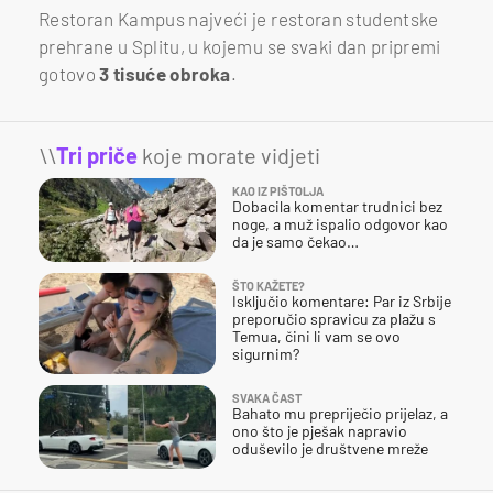
Restoran Kampus najveći je restoran studentske
prehrane u Splitu, u kojemu se svaki dan pripremi
gotovo
3 tisuće obroka
.
\\
Tri priče
koje morate vidjeti
KAO IZ PIŠTOLJA
Dobacila komentar trudnici bez
noge, a muž ispalio odgovor kao
da je samo čekao…
ŠTO KAŽETE?
Isključio komentare: Par iz Srbije
preporučio spravicu za plažu s
Temua, čini li vam se ovo
sigurnim?
SVAKA ČAST
Bahato mu prepriječio prijelaz, a
ono što je pješak napravio
oduševilo je društvene mreže