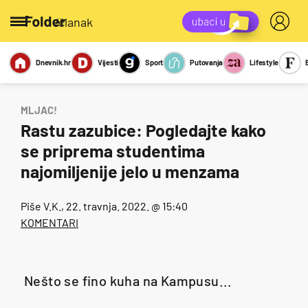
/članak
Dnevnik.hr
Vijesti
Sport
Putovanja
Lifestyle
Viralno
Miks
Kviz
Report
Sexy
MLJAC!
Rastu zazubice: Pogledajte kako
se priprema studentima
najomiljenije jelo u menzama
Piše
V.K.
, 22. travnja. 2022. @ 15:40
KOMENTARI
Nešto se fino kuha na Kampusu...