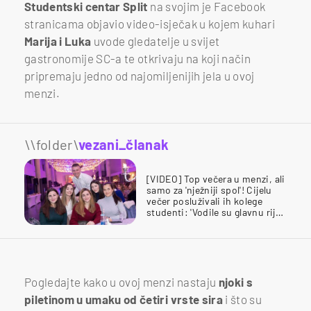
Studentski centar Split
na svojim je Facebook
stranicama objavio video-isječak u kojem kuhari
Marija i Luka
uvode gledatelje u svijet
gastronomije SC-a te otkrivaju na koji način
pripremaju jedno od najomiljenijih jela u ovoj
menzi.
\\folder\
vezani_članak
[VIDEO] Top večera u menzi, ali
samo za 'nježniji spol'! Cijelu
večer posluživali ih kolege
studenti: 'Vodile su glavnu riječ
u restoranu'
Pogledajte kako u ovoj menzi nastaju
njoki s
piletinom u umaku od četiri vrste sira
i što su