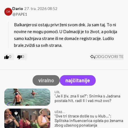
Dario
27. tra. 2026 08:52
DA
@PAPE1
Balkanjerosi ostaju privrženi svom dnk. Ja sam taj. To ni
novine ne mogu pomoći. U Dalmaciji je to život, a policija
samo kažnjava strane ili ne domaće registracije.
Ludilo
brale,zviždi sa svih strana.
0
0
ODGOVORITE
viralno
najčitanije
LOL
"Je li živ, zna li se?": Snimka s Jadrana
postala hit, radi li i vaš muž ovo?
UŽAS…
"Ove tri štrace došle su u klub…":
Splitska influencerica oplela po ženama
zbog užasnog ponašanja