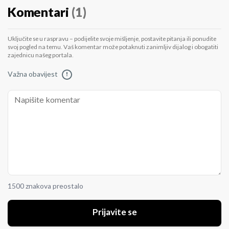
Komentari
(1)
Uključite se u raspravu – podijelite svoje mišljenje, postavite pitanja ili ponudite
svoj pogled na temu. Vaš komentar može potaknuti zanimljiv dijalog i obogatiti
zajednicu našeg portala.
Važna obavijest
!
1500 znakova preostalo
Prijavite se