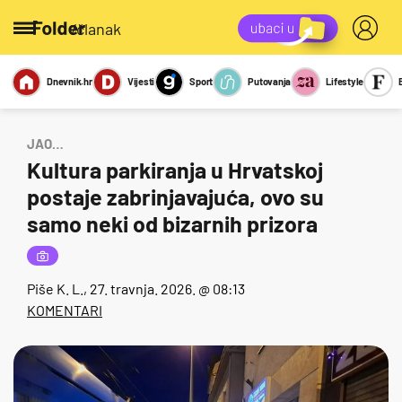
/članak
Dnevnik.hr
Vijesti
Sport
Putovanja
Lifestyle
Viralno
Miks
Kviz
Report
Sexy
JAO…
Kultura parkiranja u Hrvatskoj
postaje zabrinjavajuća, ovo su
samo neki od bizarnih prizora
Piše
K. L.
, 27. travnja. 2026. @ 08:13
KOMENTARI