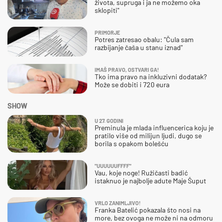
života, supruga i ja ne možemo oka
sklopiti"
PRIMORJE
Potres zatresao obalu: "Čula sam
razbijanje čaša u stanu iznad"
IMAŠ PRAVO, OSTVARI GA!
Tko ima pravo na inkluzivni dodatak?
Može se dobiti i 720 eura
SHOW
U 27. GODINI
Preminula je mlada influencerica koju je
pratilo više od milijun ljudi, dugo se
borila s opakom bolešću
"UUUUUUFFFF"
Vau, koje noge! Ružičasti badić
istaknuo je najbolje adute Maje Šuput
VRLO ZANIMLJIVO!
Franka Batelić pokazala što nosi na
more, bez ovoga ne može ni na odmoru