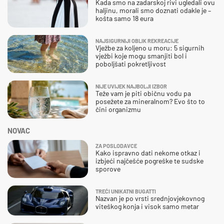
Kada smo na zadarskoj rivi ugledali ovu
haljinu, morali smo doznati odakle je –
košta samo 18 eura
NAJSIGURNIJI OBLIK REKREACIJE
Vježbe za koljeno u moru: 5 sigurnih
vježbi koje mogu smanjiti bol i
poboljšati pokretljivost
NIJE UVIJEK NAJBOLJI IZBOR
Teže vam je piti običnu vodu pa
posežete za mineralnom? Evo što to
čini organizmu
NOVAC
ZA POSLODAVCE
Kako ispravno dati nekome otkaz i
izbjeći najčešće pogreške te sudske
sporove
TREĆI UNIKATNI BUGATTI
Nazvan je po vrsti srednjovjekovnog
viteškog konja i visok samo metar