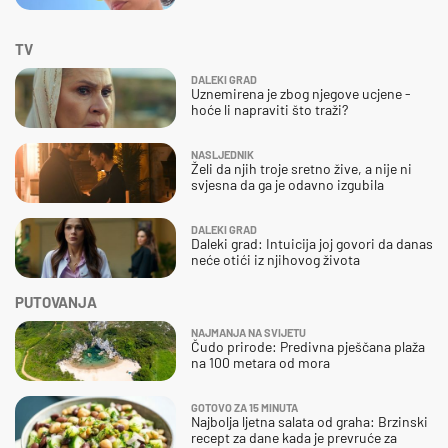
TV
DALEKI GRAD
Uznemirena je zbog njegove ucjene -
hoće li napraviti što traži?
NASLJEDNIK
Želi da njih troje sretno žive, a nije ni
svjesna da ga je odavno izgubila
DALEKI GRAD
Daleki grad: Intuicija joj govori da danas
neće otići iz njihovog života
PUTOVANJA
NAJMANJA NA SVIJETU
Čudo prirode: Predivna pješčana plaža
na 100 metara od mora
GOTOVO ZA 15 MINUTA
Najbolja ljetna salata od graha: Brzinski
recept za dane kada je prevruće za