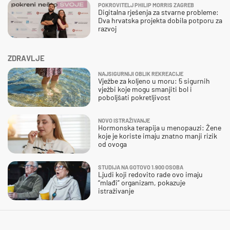
POKROVITELJ PHILIP MORRIS ZAGREB
Digitalna rješenja za stvarne probleme:
Dva hrvatska projekta dobila potporu za
razvoj
ZDRAVLJE
NAJSIGURNIJI OBLIK REKREACIJE
Vježbe za koljeno u moru: 5 sigurnih
vježbi koje mogu smanjiti bol i
poboljšati pokretljivost
NOVO ISTRAŽIVANJE
Hormonska terapija u menopauzi: Žene
koje je koriste imaju znatno manji rizik
od ovoga
STUDIJA NA GOTOVO 1.900 OSOBA
Ljudi koji redovito rade ovo imaju
“mlađi” organizam, pokazuje
istraživanje