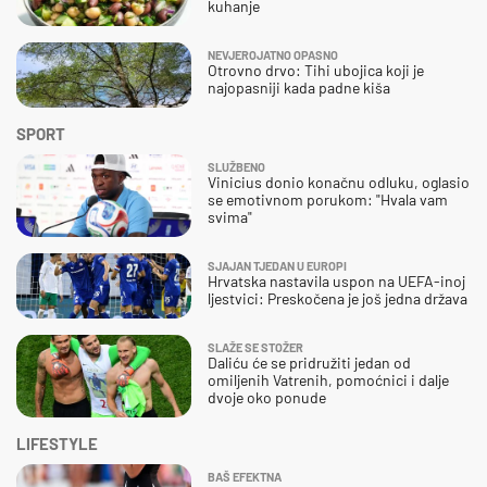
kuhanje
NEVJEROJATNO OPASNO
Otrovno drvo: Tihi ubojica koji je
najopasniji kada padne kiša
SPORT
SLUŽBENO
Vinicius donio konačnu odluku, oglasio
se emotivnom porukom: "Hvala vam
svima"
SJAJAN TJEDAN U EUROPI
Hrvatska nastavila uspon na UEFA-inoj
ljestvici: Preskočena je još jedna država
SLAŽE SE STOŽER
Daliću će se pridružiti jedan od
omiljenih Vatrenih, pomoćnici i dalje
dvoje oko ponude
LIFESTYLE
BAŠ EFEKTNA