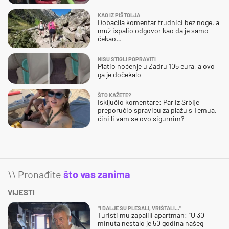
KAO IZ PIŠTOLJA
Dobacila komentar trudnici bez noge, a
muž ispalio odgovor kao da je samo
čekao…
NISU STIGLI POPRAVITI
Platio noćenje u Zadru 105 eura, a ovo
ga je dočekalo
ŠTO KAŽETE?
Isključio komentare: Par iz Srbije
preporučio spravicu za plažu s Temua,
čini li vam se ovo sigurnim?
\\ Pronađite
što vas zanima
VIJESTI
"I DALJE SU PLESALI, VRIŠTALI..."
Turisti mu zapalili apartman: "U 30
minuta nestalo je 50 godina našeg