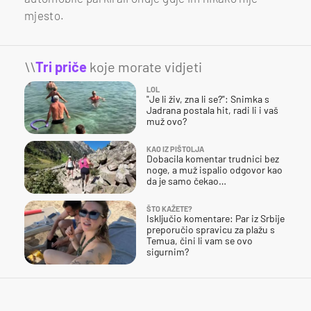
mjesto.
\\
Tri priče
koje morate vidjeti
LOL
"Je li živ, zna li se?": Snimka s
Jadrana postala hit, radi li i vaš
muž ovo?
KAO IZ PIŠTOLJA
Dobacila komentar trudnici bez
noge, a muž ispalio odgovor kao
da je samo čekao…
ŠTO KAŽETE?
Isključio komentare: Par iz Srbije
preporučio spravicu za plažu s
Temua, čini li vam se ovo
sigurnim?