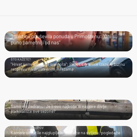
JESTE LI PROBALI?
Turisticu oduševila ponuda u Primoštenu: "Oni su
puno pametniji od nas"
ŠTO KAŽETE?
"Hrvat sam, ali ovo je sramota": Prizor s granice izazvao burnu
raspravu na društvenim mrežama
LOL
Samo na Jadranu: Je li ovo najbolje ili najgore divlje
parkiralište ove sezone?
NIJE LAKO BITI LOPOV
Kamere uhvatile najgluplje kriminalce na svijetu, pogledajte