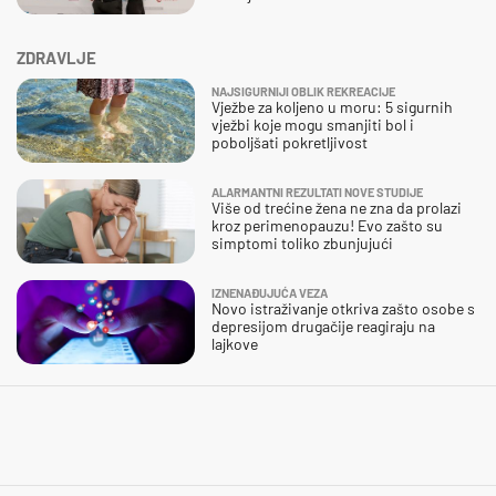
ZDRAVLJE
NAJSIGURNIJI OBLIK REKREACIJE
Vježbe za koljeno u moru: 5 sigurnih
vježbi koje mogu smanjiti bol i
poboljšati pokretljivost
ALARMANTNI REZULTATI NOVE STUDIJE
Više od trećine žena ne zna da prolazi
kroz perimenopauzu! Evo zašto su
simptomi toliko zbunjujući
IZNENAĐUJUĆA VEZA
Novo istraživanje otkriva zašto osobe s
depresijom drugačije reagiraju na
lajkove