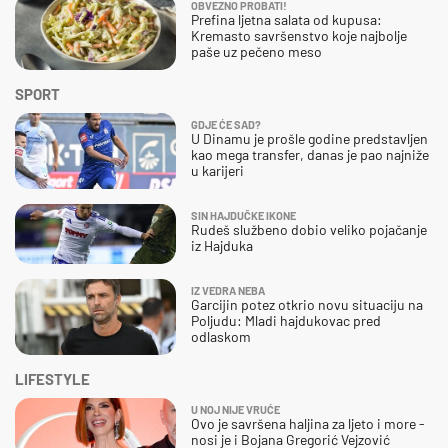
OBVEZNO PROBATI!
Prefina ljetna salata od kupusa:
Kremasto savršenstvo koje najbolje
paše uz pečeno meso
SPORT
GDJE ĆE SAD?
U Dinamu je prošle godine predstavljen
kao mega transfer, danas je pao najniže
u karijeri
SIN HAJDUČKE IKONE
Rudeš službeno dobio veliko pojačanje
iz Hajduka
IZ VEDRA NEBA
Garcijin potez otkrio novu situaciju na
Poljudu: Mladi hajdukovac pred
odlaskom
LIFESTYLE
U NOJ NIJE VRUĆE
Ovo je savršena haljina za ljeto i more -
nosi je i Bojana Gregorić Vejzović