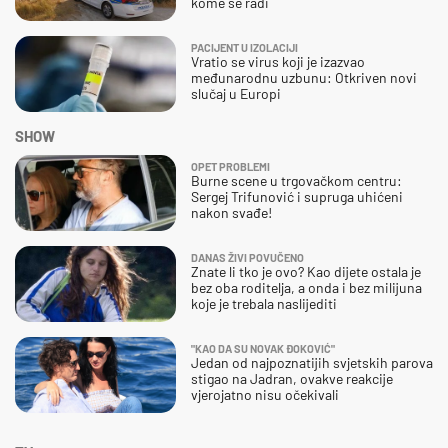
kome se radi
PACIJENT U IZOLACIJI
Vratio se virus koji je izazvao
međunarodnu uzbunu: Otkriven novi
slučaj u Europi
SHOW
OPET PROBLEMI
Burne scene u trgovačkom centru:
Sergej Trifunović i supruga uhićeni
nakon svađe!
DANAS ŽIVI POVUČENO
Znate li tko je ovo? Kao dijete ostala je
bez oba roditelja, a onda i bez milijuna
koje je trebala naslijediti
"KAO DA SU NOVAK ĐOKOVIĆ"
Jedan od najpoznatijih svjetskih parova
stigao na Jadran, ovakve reakcije
vjerojatno nisu očekivali