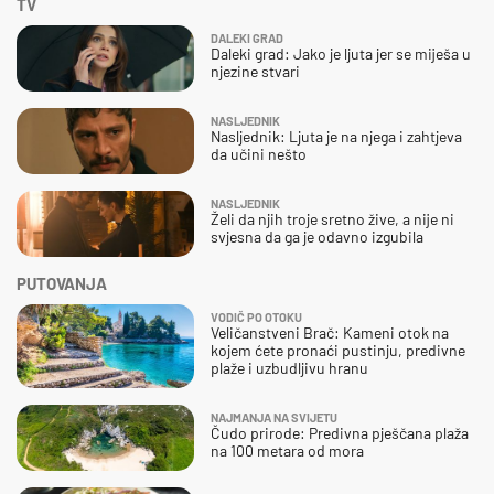
TV
DALEKI GRAD
Daleki grad: Jako je ljuta jer se miješa u
njezine stvari
NASLJEDNIK
Nasljednik: Ljuta je na njega i zahtjeva
da učini nešto
NASLJEDNIK
Želi da njih troje sretno žive, a nije ni
svjesna da ga je odavno izgubila
PUTOVANJA
VODIČ PO OTOKU
Veličanstveni Brač: Kameni otok na
kojem ćete pronaći pustinju, predivne
plaže i uzbudljivu hranu
NAJMANJA NA SVIJETU
Čudo prirode: Predivna pješčana plaža
na 100 metara od mora