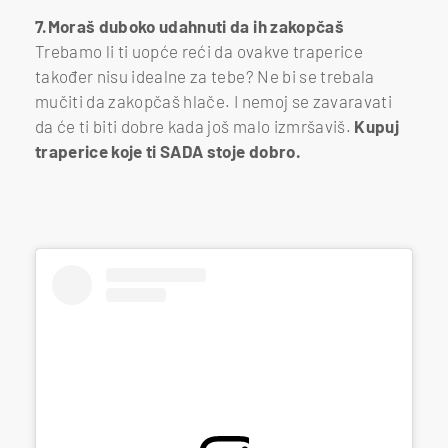
7.Moraš duboko udahnuti da ih zakopčaš
Trebamo li ti uopće reći da ovakve traperice
također nisu idealne za tebe? Ne bi se trebala
mučiti da zakopčaš hlače. I nemoj se zavaravati
da će ti biti dobre kada još malo izmršaviš.
Kupuj
traperice koje ti SADA stoje dobro.