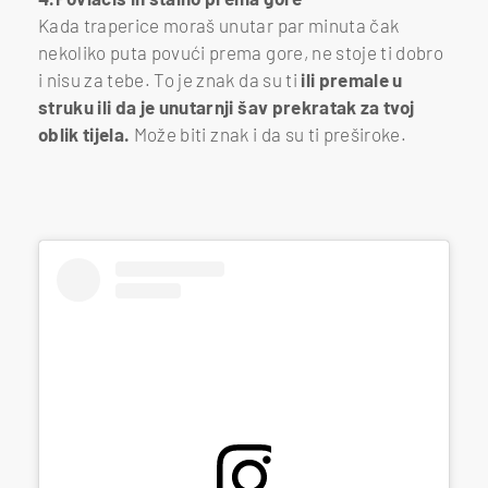
Kada traperice moraš unutar par minuta čak
nekoliko puta povući prema gore, ne stoje ti dobro
i nisu za tebe. To je znak da su ti
ili premale u
struku ili da je unutarnji šav prekratak za tvoj
oblik tijela.
Može biti znak i da su ti preširoke.