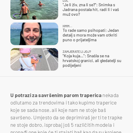
LOL
"Je li živ, zna li se?": Snimka s
Jadrana postala hit, radi li i vaš
muž ovo?
HMM…
To rade samo psihopati: Jedan
detalj s mora može vam otkriti
puno o prijateljima
ZAMJERATE LI JOJ?
"Koja kuja…": Snašla se na
hrvatskoj granici, ali gledatelji su
podijeljeni
U potrazi za savršenim parom traperica
nekada
odlutamo za trendovima i tako kupimo traperice
koje se sada nose, ali koje nam ne stoje baš
savršeno. Umjesto da se deprimiraš jer ti te trapke
ne stoje dobro, isprobaj još 5 različitih modela i
pronađi one koje će ti stajati baš kao da su krojene