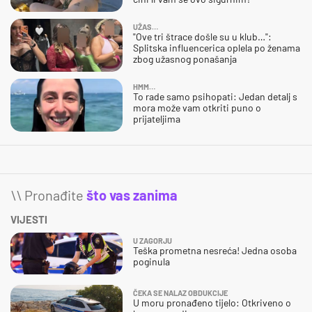
UŽAS…
"Ove tri štrace došle su u klub…":
Splitska influencerica oplela po ženama
zbog užasnog ponašanja
HMM…
To rade samo psihopati: Jedan detalj s
mora može vam otkriti puno o
prijateljima
\\ Pronađite
što vas zanima
VIJESTI
U ZAGORJU
Teška prometna nesreća! Jedna osoba
poginula
ČEKA SE NALAZ OBDUKCIJE
U moru pronađeno tijelo: Otkriveno o