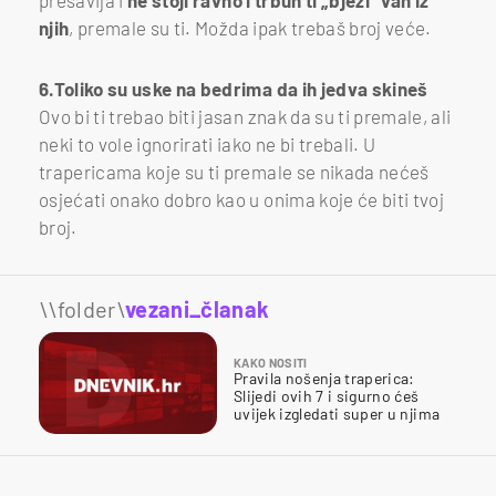
presavija i
ne stoji ravno i trbuh ti „bježi“ van iz
njih
, premale su ti. Možda ipak trebaš broj veće.
6.Toliko su uske na bedrima da ih jedva skineš
Ovo bi ti trebao biti jasan znak da su ti premale, ali
neki to vole ignorirati iako ne bi trebali. U
trapericama koje su ti premale se nikada nećeš
osjećati onako dobro kao u onima koje će biti tvoj
broj.
\\folder\
vezani_članak
KAKO NOSITI
Pravila nošenja traperica:
Slijedi ovih 7 i sigurno ćeš
uvijek izgledati super u njima