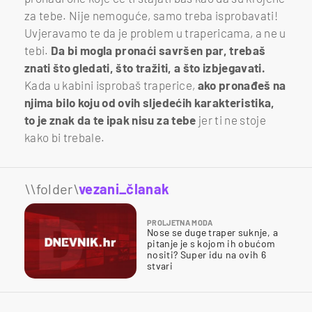
za tebe. Nije nemoguće, samo treba isprobavati!
Uvjeravamo te da je problem u trapericama, a ne u
tebi.
Da bi mogla pronaći savršen par, trebaš
znati što gledati, što tražiti, a što izbjegavati.
Kada u kabini isprobaš traperice,
ako pronađeš na
njima bilo koju od ovih sljedećih karakteristika,
to je znak da te ipak nisu za tebe
jer ti ne stoje
kako bi trebale.
\\folder\
vezani_članak
PROLJETNA MODA
Nose se duge traper suknje, a
pitanje je s kojom ih obućom
nositi? Super idu na ovih 6
stvari