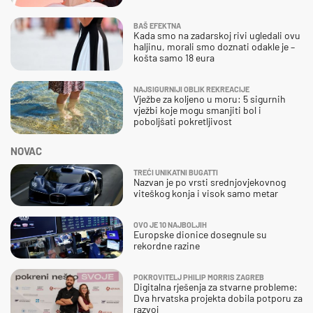
BAŠ EFEKTNA
Kada smo na zadarskoj rivi ugledali ovu
haljinu, morali smo doznati odakle je –
košta samo 18 eura
NAJSIGURNIJI OBLIK REKREACIJE
Vježbe za koljeno u moru: 5 sigurnih
vježbi koje mogu smanjiti bol i
poboljšati pokretljivost
NOVAC
TREĆI UNIKATNI BUGATTI
Nazvan je po vrsti srednjovjekovnog
viteškog konja i visok samo metar
OVO JE 10 NAJBOLJIH
Europske dionice dosegnule su
rekordne razine
POKROVITELJ PHILIP MORRIS ZAGREB
Digitalna rješenja za stvarne probleme:
Dva hrvatska projekta dobila potporu za
razvoj