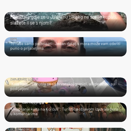
SLIJEDITE LI OVU PREPORUKU?
Pokazala gdje se u Jadranu nikako ne smije kupati,
slažete li se s njom?
HMM…
To rade samo psihopati: Jedan detalj s mora može vam otkriti
puno o prijateljima
ZAMJERATE LI JOJ?
"Koja kuja…": Snašla se na hrvatskoj granici, ali gledatelji su
podijeljeni
JAO…
"Okupljanje kulta na Korčuli": Turistica objavom izazvala buru
u komentarima
ULJEPŠAO IH JE