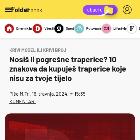
/članak
Dnevnik.hr
Vijesti
Sport
Putovanja
Lifestyle
Viralno
Miks
Kviz
Report
Sexy
KRIVI MODEL ILI KRIVI BROJ
Nosiš li pogrešne traperice? 10
znakova da kupuješ traperice koje
nisu za tvoje tijelo
Piše
M.Tr.
, 16. travnja. 2024. @ 15:35
KOMENTARI