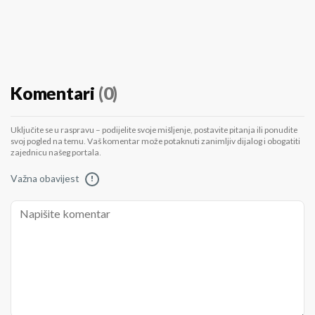
Komentari
(0)
Uključite se u raspravu – podijelite svoje mišljenje, postavite pitanja ili ponudite
svoj pogled na temu. Vaš komentar može potaknuti zanimljiv dijalog i obogatiti
zajednicu našeg portala.
Važna obavijest
!