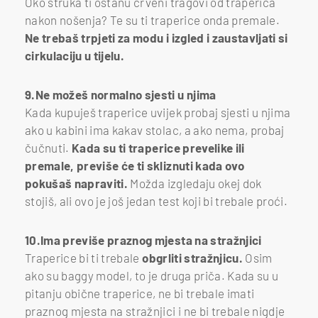
Oko struka ti ostanu crveni tragovi od traperica
nakon nošenja? Te su ti traperice onda premale.
Ne trebaš trpjeti za modu i izgled i zaustavljati si
cirkulaciju u tijelu.
9.Ne možeš normalno sjesti u njima
Kada kupuješ traperice uvijek probaj sjesti u njima
ako u kabini ima kakav stolac, a ako nema, probaj
čučnuti.
Kada su ti traperice prevelike ili
premale, previše će ti skliznuti kada ovo
pokušaš napraviti.
Možda izgledaju okej dok
stojiš, ali ovo je još jedan test koji bi trebale proći.
10.Ima previše praznog mjesta na stražnjici
Traperice bi ti trebale
obgrliti stražnjicu.
Osim
ako su baggy model, to je druga priča. Kada su u
pitanju obične traperice, ne bi trebale imati
praznog mjesta na stražnjici i ne bi trebale nigdje