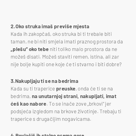
2.Oko struka imaš previše mjesta
Kada ih zakopčaš, oko struka bi ti trebale biti
taman, ne bi niti smjela imati praznog prostora da
„plešu“ oko tebe
niti toliko malo prostora da ne
možeš disati. Možeš staviti remen, istina, ali zar
nije bolje kupiti one koje će ti stvarno i biti dobre?
3.Nakupljaju ti se na bedrima
Kada su ti traperice
preuske
, onda će ti se na
bedrima,
na unutarnjoj strani, nakupljati, imat
ćeš kao nabore
. To se inače zove „brkovi“ jer
podsjeća izgledom na brkove životinje. Trebaju ti
traperice s drugačijim nogavicama.
4.Povlačiš ih stalno prema gore