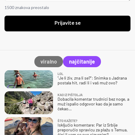
1500 znakova preostalo
Prijavite se
viralno
najčitanije
LOL
"Je li živ, zna li se?": Snimka s Jadrana
postala hit, radi li i vaš muž ovo?
KAO IZ PIŠTOLJA
Dobacila komentar trudnici bez noge, a
muž ispalio odgovor kao da je samo
čekao…
ŠTO KAŽETE?
Isključio komentare: Par iz Srbije
preporučio spravicu za plažu s Temua,
čini li vam se ovo sigurnim?