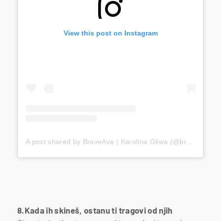
View this post on Instagram
A post shared by BraveAve | Karolina Gliwa (@bravve)
8.Kada ih skineš, ostanu ti tragovi od njih