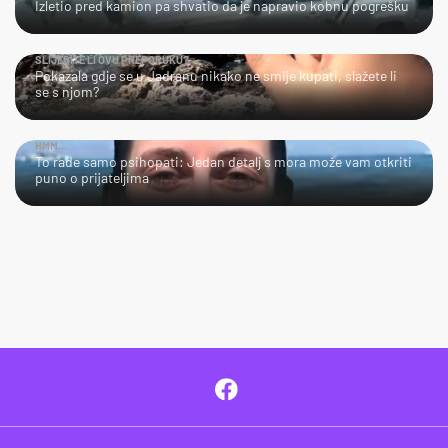
Izletio pred kamion pa shvatio da je napravio kobnu pogrešku
SLIJEDITE LI OVU PREPORUKU?
Pokazala gdje se u Jadranu nikako ne smije kupati, slažete li
se s njom?
HMM…
To rade samo psihopati: Jedan detalj s mora može vam otkriti
puno o prijateljima