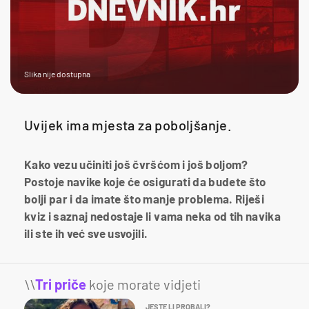
Slika nije dostupna
Uvijek ima mjesta za poboljšanje.
Kako vezu učiniti još čvršćom i još boljom?
Postoje navike koje će osigurati da budete što
bolji par i da imate što manje problema. Riješi
kviz i saznaj nedostaje li vama neka od tih navika
ili ste ih već sve usvojili.
\\
Tri priče
koje morate vidjeti
JESTE LI PROBALI?