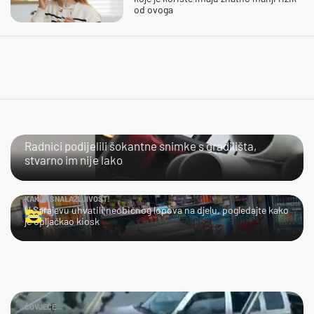
od ovoga
NIJE IM LAKO
Radnici podijelili šokantne snimke s gradilišta,
stvarno im nije lako
KAKVA SNALAŽLJIVOST!
U Sarajevu uhvatili neobičnog lopova na djelu, pogledajte kako
je opljačkao kiosk
ČOVJEČE...