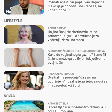
Poznati analitičar popljuvao Hrgovića:
"Lako ga je pogoditi, ne kreće se, ne
koristi noge..."
LIFESTYLE
POPUT SIRENE
Haljina Danijele Martinović ističe
ženstvenu figuru, a savršena je za
večernji izlazak na moru
"VRHUNAC" ŽENSKOG SEKSUALNOG ISKUSTVA
Kako do vaginalnog orgazma? Samo 18
% žena može ga doživjeti isključivo na
ovaj način
PREKRASNO IZDANJE
Ova haljina poručuje “Ja sam na
godišnjem”, idealna je za ljeto, a nosi se
i na zagrebačkoj špici
NOVAC
KAMO BI OTIŠLI?
O preseljenju u inozemstvo razmišlja 9
od 10 Europljana