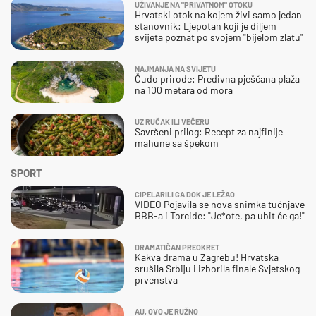
UŽIVANJE NA "PRIVATNOM" OTOKU
Hrvatski otok na kojem živi samo jedan
stanovnik: Ljepotan koji je diljem
svijeta poznat po svojem "bijelom zlatu"
NAJMANJA NA SVIJETU
Čudo prirode: Predivna pješčana plaža
na 100 metara od mora
UZ RUČAK ILI VEČERU
Savršeni prilog: Recept za najfinije
mahune sa špekom
SPORT
CIPELARILI GA DOK JE LEŽAO
VIDEO Pojavila se nova snimka tučnjave
BBB-a i Torcide: "Je*ote, pa ubit će ga!"
DRAMATIČAN PREOKRET
Kakva drama u Zagrebu! Hrvatska
srušila Srbiju i izborila finale Svjetskog
prvenstva
AU, OVO JE RUŽNO