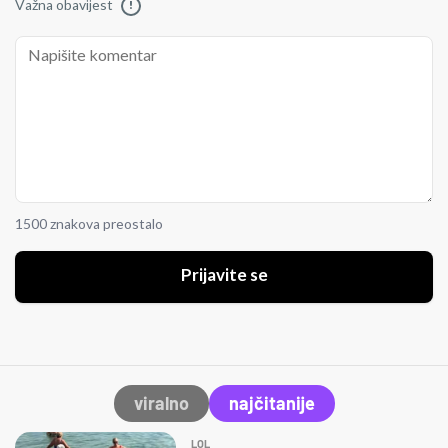
Važna obavijest
!
1500 znakova preostalo
Prijavite se
viralno
najčitanije
LOL