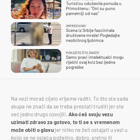
Turisticu oduševila ponuda u
Primoštenu: "Oni su puno
pametniji od nas"
IMPRESIVNO!
Scena iz Srbije fascinirala
društvene mreže! Pogledajte
neobičnog ljubimca
POKAŽITE ŠTO ZNATE!
Samo pravi intelektualci mogu
riješiti ovaj kviz bez ijedne
pogreške
Na vezi moraš cijelo vrijeme raditi. To što ste sada
skupa ne znači da se treba prestati truditi jer ste
već jedno drugo osvojili.
Ako ćeš svoju vezu
uzimati zdravo za gotovo, to ti se s vremenom
može obiti o glavu
jer nitko ne želi ostajati u vezi u
kojoj se ne osjeća poželjno, dobro, sretno ili