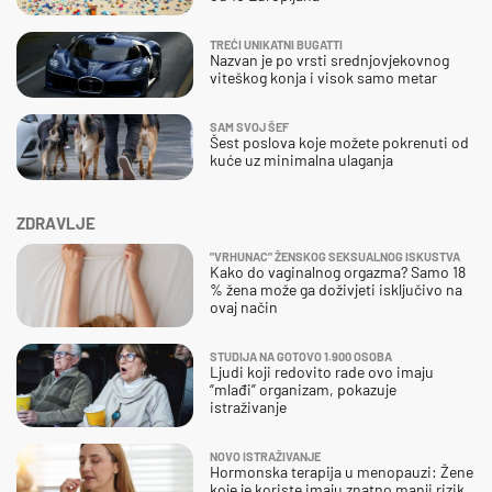
TREĆI UNIKATNI BUGATTI
Nazvan je po vrsti srednjovjekovnog
viteškog konja i visok samo metar
SAM SVOJ ŠEF
Šest poslova koje možete pokrenuti od
kuće uz minimalna ulaganja
ZDRAVLJE
"VRHUNAC" ŽENSKOG SEKSUALNOG ISKUSTVA
Kako do vaginalnog orgazma? Samo 18
% žena može ga doživjeti isključivo na
ovaj način
STUDIJA NA GOTOVO 1.900 OSOBA
Ljudi koji redovito rade ovo imaju
“mlađi” organizam, pokazuje
istraživanje
NOVO ISTRAŽIVANJE
Hormonska terapija u menopauzi: Žene
koje je koriste imaju znatno manji rizik