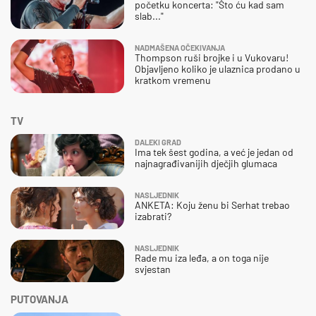
početku koncerta: "Što ću kad sam
slab..."
NADMAŠENA OČEKIVANJA
Thompson ruši brojke i u Vukovaru!
Objavljeno koliko je ulaznica prodano u
kratkom vremenu
TV
DALEKI GRAD
Ima tek šest godina, a već je jedan od
najnagrađivanijih dječjih glumaca
NASLJEDNIK
ANKETA: Koju ženu bi Serhat trebao
izabrati?
NASLJEDNIK
Rade mu iza leđa, a on toga nije
svjestan
PUTOVANJA