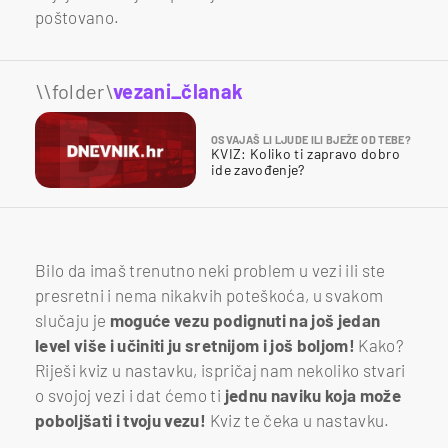
poštovano.
\\folder\
vezani_članak
OSVAJAŠ LI LJUDE ILI BJEŽE OD TEBE?
KVIZ: Koliko ti zapravo dobro
ide zavođenje?
Bilo da imaš trenutno neki problem u vezi ili ste
presretni i nema nikakvih poteškoća, u svakom
slučaju je
moguće vezu podignuti na još jedan
level više i učiniti ju sretnijom i još boljom!
Kako?
Riješi kviz u nastavku, ispričaj nam nekoliko stvari
o svojoj vezi i dat ćemo ti
jednu naviku koja može
poboljšati i tvoju vezu!
Kviz te čeka u nastavku.