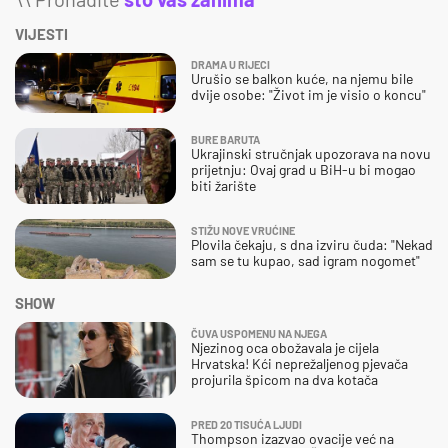
VIJESTI
DRAMA U RIJECI
Urušio se balkon kuće, na njemu bile
dvije osobe: "Život im je visio o koncu"
BURE BARUTA
Ukrajinski stručnjak upozorava na novu
prijetnju: Ovaj grad u BiH-u bi mogao
biti žarište
STIŽU NOVE VRUĆINE
Plovila čekaju, s dna izviru čuda: "Nekad
sam se tu kupao, sad igram nogomet"
SHOW
ČUVA USPOMENU NA NJEGA
Njezinog oca obožavala je cijela
Hrvatska! Kći neprežaljenog pjevača
projurila špicom na dva kotača
PRED 20 TISUĆA LJUDI
Thompson izazvao ovacije već na