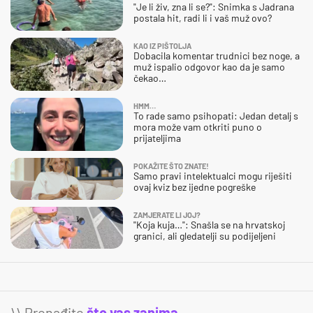
"Je li živ, zna li se?": Snimka s Jadrana
postala hit, radi li i vaš muž ovo?
KAO IZ PIŠTOLJA
Dobacila komentar trudnici bez noge, a
muž ispalio odgovor kao da je samo
čekao…
HMM…
To rade samo psihopati: Jedan detalj s
mora može vam otkriti puno o
prijateljima
POKAŽITE ŠTO ZNATE!
Samo pravi intelektualci mogu riješiti
ovaj kviz bez ijedne pogreške
ZAMJERATE LI JOJ?
"Koja kuja…": Snašla se na hrvatskoj
granici, ali gledatelji su podijeljeni
\\ Pronađite
što vas zanima