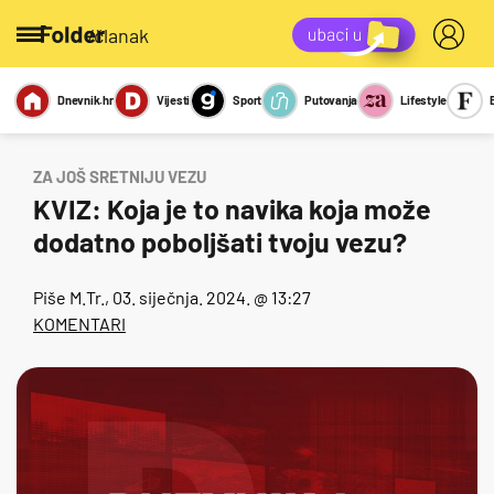
/članak
Dnevnik.hr
Vijesti
Sport
Putovanja
Lifestyle
Viralno
Miks
Kviz
Report
Sexy
ZA JOŠ SRETNIJU VEZU
KVIZ: Koja je to navika koja može
dodatno poboljšati tvoju vezu?
Piše
M.Tr.
, 03. siječnja. 2024. @ 13:27
KOMENTARI