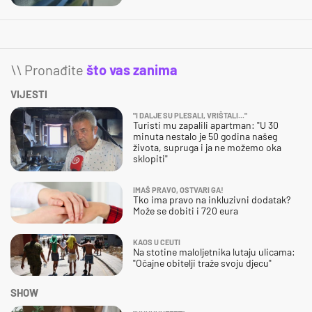
\\ Pronađite
što vas zanima
VIJESTI
"I DALJE SU PLESALI, VRIŠTALI..."
Turisti mu zapalili apartman: "U 30
minuta nestalo je 50 godina našeg
života, supruga i ja ne možemo oka
sklopiti"
IMAŠ PRAVO, OSTVARI GA!
Tko ima pravo na inkluzivni dodatak?
Može se dobiti i 720 eura
KAOS U CEUTI
Na stotine maloljetnika lutaju ulicama:
"Očajne obitelji traže svoju djecu"
SHOW