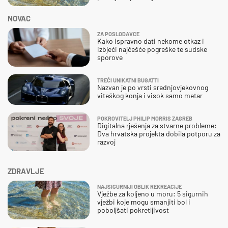
NOVAC
ZA POSLODAVCE
Kako ispravno dati nekome otkaz i
izbjeći najčešće pogreške te sudske
sporove
TREĆI UNIKATNI BUGATTI
Nazvan je po vrsti srednjovjekovnog
viteškog konja i visok samo metar
POKROVITELJ PHILIP MORRIS ZAGREB
Digitalna rješenja za stvarne probleme:
Dva hrvatska projekta dobila potporu za
razvoj
ZDRAVLJE
NAJSIGURNIJI OBLIK REKREACIJE
Vježbe za koljeno u moru: 5 sigurnih
vježbi koje mogu smanjiti bol i
poboljšati pokretljivost