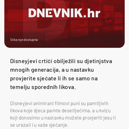
Slika nije dostupna
Disneyjevi crtići obilježili su djetinjstva
mnogih generacija, a u nastavku
provjerite sjećate li ih se samo na
temelju sporednih likova.
Disneyjevi animirani filmovi puni su pamtljivih
likova koje djeca pamte desetljećima, a u kvizu
koji donosimo u nastavku možete provjeriti jesu li
se urezali i u vaše sjećanje.