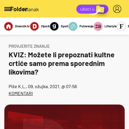
/članak
Dnevnik.hr
Vijesti
Sport
Putovanja
Lifestyle
Viralno
Miks
Kviz
Report
Sexy
PROVJERITE ZNANJE
KVIZ: Možete li prepoznati kultne
crtiće samo prema sporednim
likovima?
Piše
K.L.
, 09. ožujka. 2021. @ 07:56
KOMENTARI