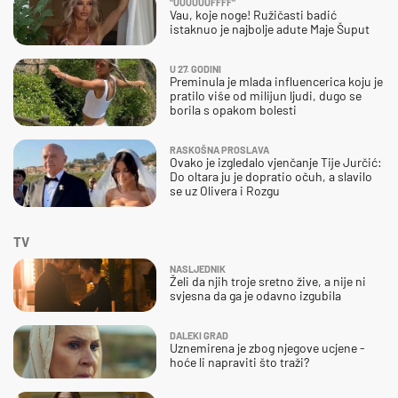
"UUUUUUFFFF"
Vau, koje noge! Ružičasti badić
istaknuo je najbolje adute Maje Šuput
U 27. GODINI
Preminula je mlada influencerica koju je
pratilo više od milijun ljudi, dugo se
borila s opakom bolesti
RASKOŠNA PROSLAVA
Ovako je izgledalo vjenčanje Tije Jurčić:
Do oltara ju je dopratio očuh, a slavilo
se uz Olivera i Rozgu
TV
NASLJEDNIK
Želi da njih troje sretno žive, a nije ni
svjesna da ga je odavno izgubila
DALEKI GRAD
Uznemirena je zbog njegove ucjene -
hoće li napraviti što traži?