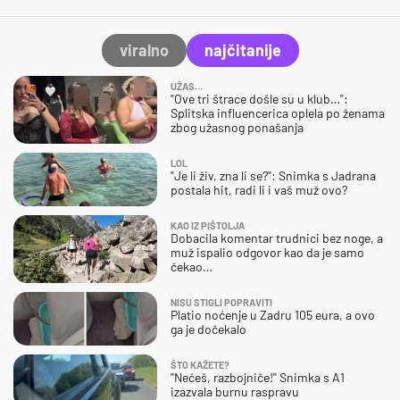
viralno
najčitanije
UŽAS…
"Ove tri štrace došle su u klub…":
Splitska influencerica oplela po ženama
zbog užasnog ponašanja
LOL
"Je li živ, zna li se?": Snimka s Jadrana
postala hit, radi li i vaš muž ovo?
KAO IZ PIŠTOLJA
Dobacila komentar trudnici bez noge, a
muž ispalio odgovor kao da je samo
čekao…
NISU STIGLI POPRAVITI
Platio noćenje u Zadru 105 eura, a ovo
ga je dočekalo
ŠTO KAŽETE?
"Nećeš, razbojniče!" Snimka s A1
izazvala burnu raspravu