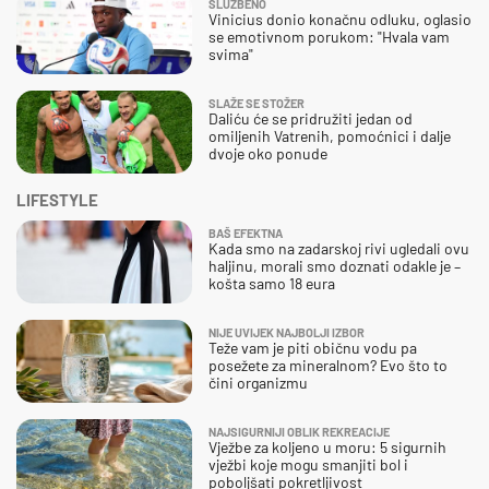
SLUŽBENO
Vinicius donio konačnu odluku, oglasio
se emotivnom porukom: "Hvala vam
svima"
SLAŽE SE STOŽER
Daliću će se pridružiti jedan od
omiljenih Vatrenih, pomoćnici i dalje
dvoje oko ponude
LIFESTYLE
BAŠ EFEKTNA
Kada smo na zadarskoj rivi ugledali ovu
haljinu, morali smo doznati odakle je –
košta samo 18 eura
NIJE UVIJEK NAJBOLJI IZBOR
Teže vam je piti običnu vodu pa
posežete za mineralnom? Evo što to
čini organizmu
NAJSIGURNIJI OBLIK REKREACIJE
Vježbe za koljeno u moru: 5 sigurnih
vježbi koje mogu smanjiti bol i
poboljšati pokretljivost