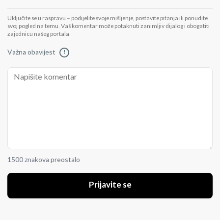
Uključite se u raspravu – podijelite svoje mišljenje, postavite pitanja ili ponudite
svoj pogled na temu. Vaš komentar može potaknuti zanimljiv dijalog i obogatiti
zajednicu našeg portala.
Važna obavijest
!
1500 znakova preostalo
Prijavite se