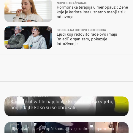
NOVO ISTRAŽIVANJE
Hormonska terapija u menopauzi: Žene
koje je koriste imaju znatno manji rizik
od ovoga
STUDIJA NA GOTOVO 1.900 OSOBA
Ljudi koji redovito rade ovo imaju
“mlađi” organizam, pokazuje
istraživanje
NIJE LAKO BITI LOPOV
Kamere uhvatile najgluplje kriminalce na svijetu,
pogledajte kako su se obrukali
JAO...
Uljez u kući izazvao opći kaos, a sve je snimila sigurnosna