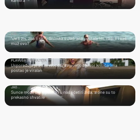
kamera
LOL
"Je li živ, zna li se?": Snimka s Jadrana postala hit, radi li i vaš
muž ovo?
PLAVUŠA S FAKULTETA
Uspoređuju je s Elle Woods, a njezin odgovor kritičarima
postao je viralan
JAO...
Sunce može biti opasno i u naša četiri zida, a one su to
prekasno shvatile