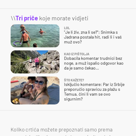
\\
Tri priče
koje morate vidjeti
LOL
"Je li živ, zna li se?": Snimka s
Jadrana postala hit, radi li i vaš
muž ovo?
KAO IZ PIŠTOLJA
Dobacila komentar trudnici bez
noge, a muž ispalio odgovor kao
da je samo čekao…
ŠTO KAŽETE?
Isključio komentare: Par iz Srbije
preporučio spravicu za plažu s
Temua, čini li vam se ovo
sigurnim?
Koliko crtića možete prepoznati samo prema