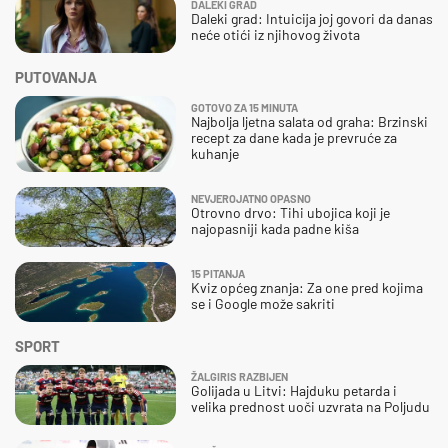
DALEKI GRAD
Daleki grad: Intuicija joj govori da danas
neće otići iz njihovog života
PUTOVANJA
GOTOVO ZA 15 MINUTA
Najbolja ljetna salata od graha: Brzinski
recept za dane kada je prevruće za
kuhanje
NEVJEROJATNO OPASNO
Otrovno drvo: Tihi ubojica koji je
najopasniji kada padne kiša
15 PITANJA
Kviz općeg znanja: Za one pred kojima
se i Google može sakriti
SPORT
ŽALGIRIS RAZBIJEN
Golijada u Litvi: Hajduku petarda i
velika prednost uoči uzvrata na Poljudu