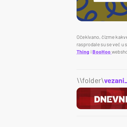
Očekivano, čizme kakv
rasprodale su se već u 
Thing
i
BooHoo
websh
\\folder\
vezani