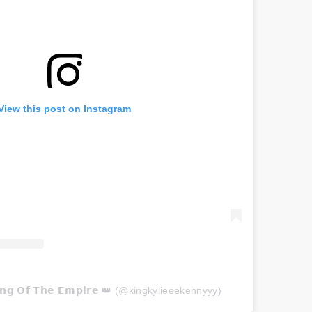
View this post on Instagram
𝗴 𝗢𝗳 𝗧𝗵𝗲 𝗘𝗺𝗽𝗶𝗿𝗲 👑 (@kingkylieeekennyyy)