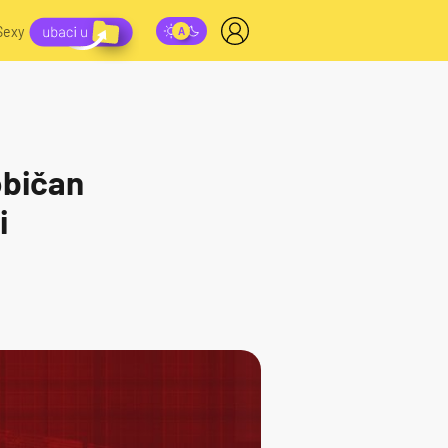
Sexy
običan
i