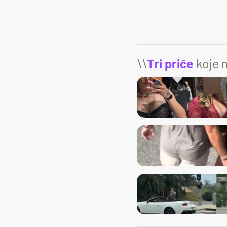
\\
Tri priče
koje m