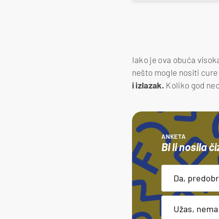
Iako je ova obuća viso
nešto mogle nositi cure
i izlazak.
Koliko god neo
ANKETA
Bi li nosila 
Da, predobro
Da, predobro
Užas, nema 
Užas, nema 