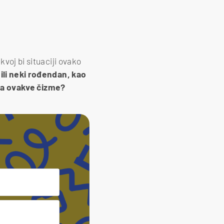
kvoj bi situaciji ovako
 ili neki rođendan, kao
ila ovakve čizme?