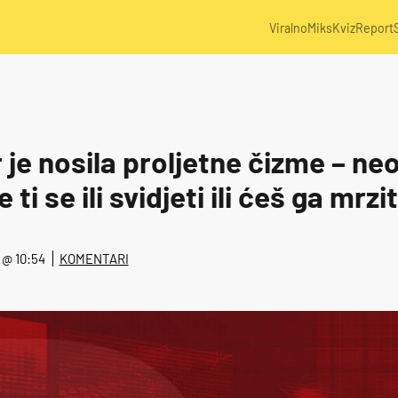
Viralno
Miks
Kviz
Report
 je nosila proljetne čizme – ne
ti se ili svidjeti ili ćeš ga mrzit
. @ 10:54
KOMENTARI