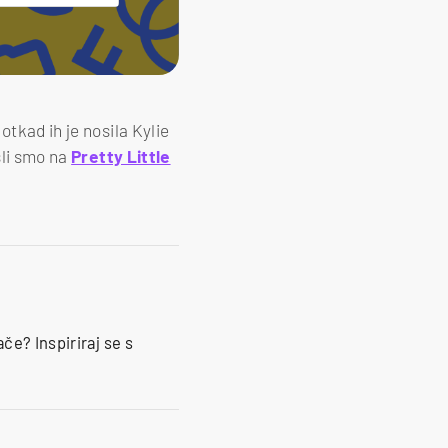
 otkad ih je nosila Kylie
šli smo na
Pretty Little
če? Inspiriraj se s