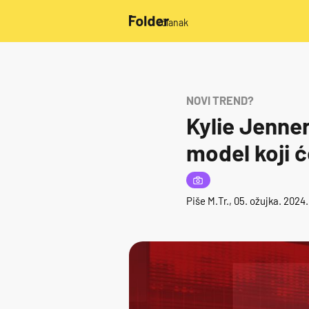
/članak
NOVI TREND?
Kylie Jenner
model koji će 
Piše
M.Tr.
, 05. ožujka. 2024