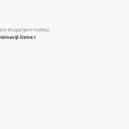
malo drugačijem modelu.
binaciji čizme i