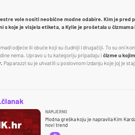
estre vole nositi neobične modne odabire. Kim je pred p
ini s koje je visjela etiketa, a Kylie je prošetala u čizmam
i odjeće ili obuće koji su čudniji i drugačiji. To su oni koma
sredine nema. Upravo u tu kategoriju pripadaju i
čizme u kojim
r.
Paparazzi su je uhvatili u poslovnom izdanju koje joj je staja
_članak
NAMJERNO
Modna greška koju je napravila Kim Kard
novi trend