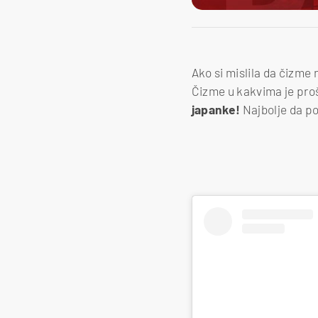
Ako si mislila da čizme 
Čizme u kakvima je proš
japanke!
Najbolje da p