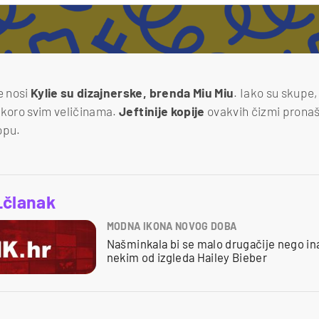
e nosi
Kylie su dizajnerske, brenda Miu Miu
. Iako su skupe,
skoro svim veličinama.
Jeftinije kopije
ovakvih čizmi prona
opu.
_članak
MODNA IKONA NOVOG DOBA
Našminkala bi se malo drugačije nego ina
nekim od izgleda Hailey Bieber