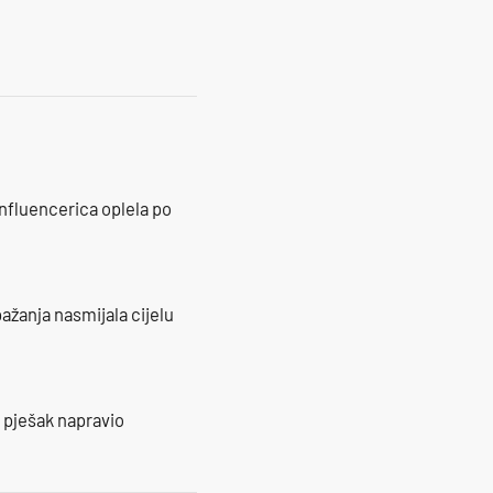
influencerica oplela po
ažanja nasmijala cijelu
e pješak napravio