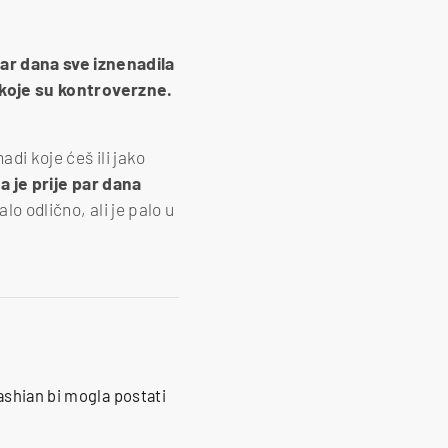
ar dana sve iznenadila
a koje su kontroverzne.
di koje ćeš ili jako
a je prije par dana
lo odlično, ali je palo u
ashian bi mogla postati