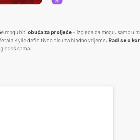
ne mogu biti
obuća za proljeće
– izgleda da mogu, samo u 
etala Kylie definitivno nisu za hladno vrijeme.
Radi se o kom
ogledaš sama.