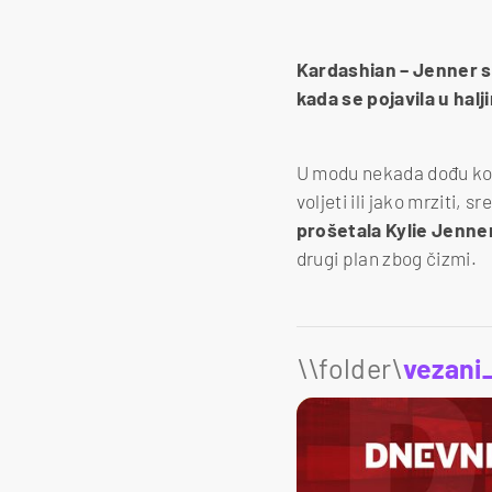
Kardashian – Jenner s
kada se pojavila u halj
U modu nekada dođu komad
voljeti ili jako mrziti, 
prošetala Kylie Jenne
drugi plan zbog čizmi.
\\folder\
vezani