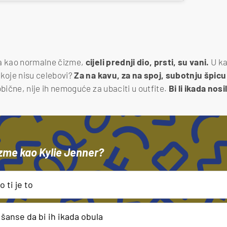
ka kao normalne čizme,
cijeli prednji dio, prsti, su vani.
U ka
 koje nisu celebovi?
Za na kavu, za na spoj, subotnju špicu
bične, nije ih nemoguće za ubaciti u outfite.
Bi li ikada nos
čizme kao Kylie Jenner?
 ti je to
 ti je to
šanse da bi ih ikada obula
šanse da bi ih ikada obula