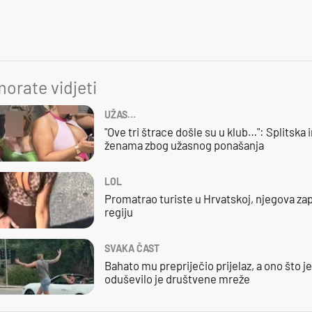
orate vidjeti
UŽAS…
"Ove tri štrace došle su u klub…": Splitska 
ženama zbog užasnog ponašanja
LOL
Promatrao turiste u Hrvatskoj, njegova zap
regiju
SVAKA ČAST
Bahato mu prepriječio prijelaz, a ono što j
oduševilo je društvene mreže