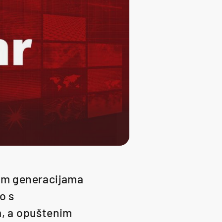
đim generacijama
o s
m, a opuštenim