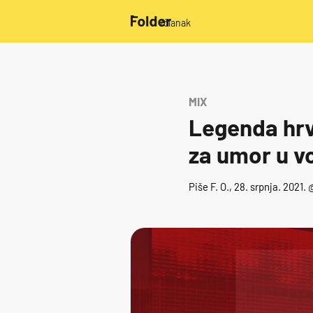
/članak
MIX
Legenda hrv
za umor u vo
Piše
F. O.
, 28. srpnja. 2021. 