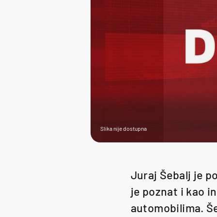
Slika nije dostupna
Juraj Šebalj je 
je poznat i kao i
automobilima. Še