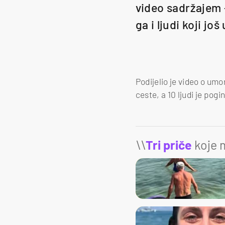
video sadržajem –
ga i ljudi koji još
Podijelio je video o umo
ceste, a 10 ljudi je pogi
\\
Tri priče
koje m