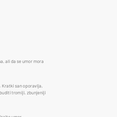
a, ali da se umor mora
 Kratki san oporavlja,
uditi tromiji, zbunjeniji
tirajte umor