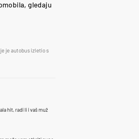
omobila, gledaju
e je autobus izletio s
la hit, radi li i vaš muž