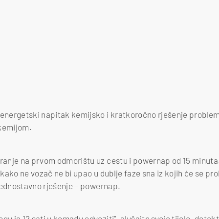
 energetski napitak kemijsko i kratkoročno rješenje problem
e kemijom.
iranje na prvom odmorištu uz cestu i powernap od 15 minuta.
 kako ne vozač ne bi upao u dublje faze sna iz kojih će se prob
e jednostavno rješenje – powernap.
gu ja 12 sati u komadu odvoziti”, slušajte svoje tijelo, detek