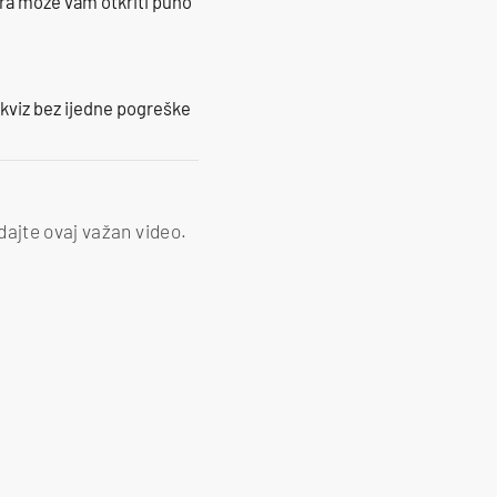
ra može vam otkriti puno
 kviz bez ijedne pogreške
dajte ovaj važan video.