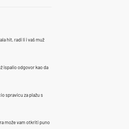
la hit, radi li i vaš muž
ž ispalio odgovor kao da
io spravicu za plažu s
ra može vam otkriti puno