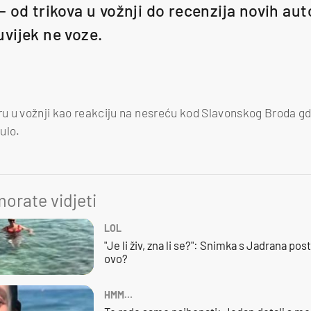
 od trikova u vožnji do recenzija novih aut
 uvijek ne voze.
ru u vožnji kao reakciju na nesreću kod Slavonskog Broda gdj
nulo.
orate vidjeti
LOL
"Je li živ, zna li se?": Snimka s Jadrana posta
ovo?
HMM…