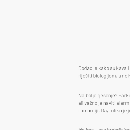
Dodao je kako su kava i
riješiti biologijom, a n
Najbolje rješenje? Park
ali važno je naviti alarm
i umorniji. Da, toliko j
Molimo – bez hrabrih “mo