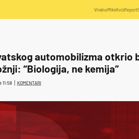
Viralno
Miks
Kviz
Report
atskog automobilizma otkrio b
žnji: “Biologija, ne kemija”
@ 11:58
KOMENTARI