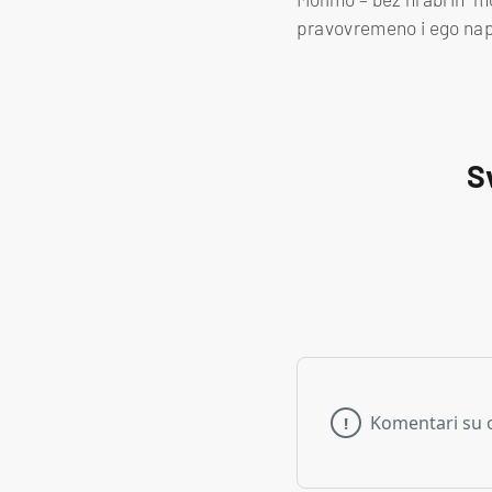
pravovremeno i ego nap
S
Komentari su 
!