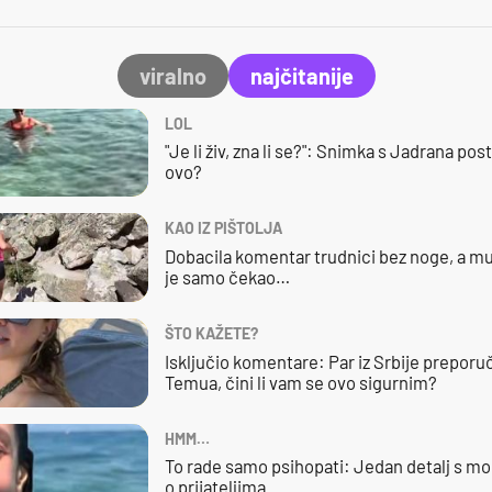
viralno
najčitanije
LOL
"Je li živ, zna li se?": Snimka s Jadrana posta
ovo?
KAO IZ PIŠTOLJA
Dobacila komentar trudnici bez noge, a mu
je samo čekao…
ŠTO KAŽETE?
Isključio komentare: Par iz Srbije preporuč
Temua, čini li vam se ovo sigurnim?
HMM…
To rade samo psihopati: Jedan detalj s mo
o prijateljima