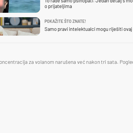
To rade samo psihopati: Jedan detalj s mo
o prijateljima
POKAŽITE ŠTO ZNATE!
Samo pravi intelektualci mogu riješiti ovaj
koncentracija za volanom narušena već nakon tri sata. Pogle