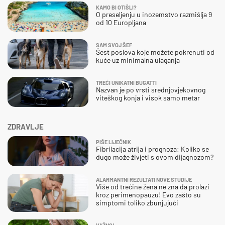
KAMO BI OTIŠLI?
O preseljenju u inozemstvo razmišlja 9
od 10 Europljana
SAM SVOJ ŠEF
Šest poslova koje možete pokrenuti od
kuće uz minimalna ulaganja
TREĆI UNIKATNI BUGATTI
Nazvan je po vrsti srednjovjekovnog
viteškog konja i visok samo metar
ZDRAVLJE
PIŠE LIJEČNIK
Fibrilacija atrija i prognoza: Koliko se
dugo može živjeti s ovom dijagnozom?
ALARMANTNI REZULTATI NOVE STUDIJE
Više od trećine žena ne zna da prolazi
kroz perimenopauzu! Evo zašto su
simptomi toliko zbunjujući