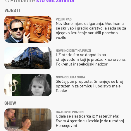
VIJESTI
VELIKI PAD
Neviđene mjere osiguranja: Godinama
se skrivao i gradio carstvo, a sada su za
njegovo izručenje naručili posebno
vozilo
NOVI INCIDENT NA PRUZI
HŽ otkrio što se dogodilo sa
strojovođom koji je prošao kroz crveno:
Pokrenut inspekcijski nadzor
NOVA ODLUKA SUDA
Slučaj pun propusta: Smanjuje se broj
optuženih za otmicu i ubojstvo male
Danke
SHOW
BAJKOVITI PRIZORI
Udala se slastičarka iz MasterChefa!
Svom Argentincu izrekla je da u rodnoj
Hercegovini