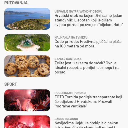
PUTOVANJA
UŽIVANJE NA "PRIVATNOM" OTOKU
Hrvatski otok na kojem živi samo jedan
stanovnik: Ljepotan koji je diljem
svijeta poznat po svojem "bijelom zlatu"
NAJMANJA NA SVIJETU
Čudo prirode: Predivna pješčana plaža
na 100 metara od mora
SAMO 4 SASTOJKA
Želite jesti kekse za doručak? Ovo je
idealni recept, a ponijeti se mogu i na
posao
SPORT
POGLEDAJTE PORUKU
FOTO Torcida podigla transparente koji
će odjeknuti Hrvatskom: Prozvali
"moralne vertikale"
JASNO I GLASNO
Navijačima Hajduka prekipjelo nakon
Istre: Evo što su skandirali upravi i