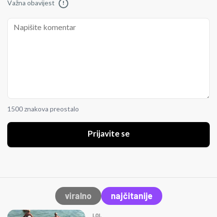
Važna obavijest
!
1500 znakova preostalo
Prijavite se
viralno
najčitanije
LOL