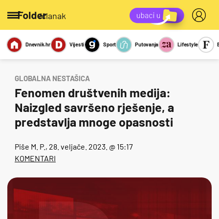
/članak
Dnevnik.hr
Vijesti
Sport
Putovanja
Lifestyle
Viralno
Miks
Kviz
Report
Sexy
GLOBALNA NESTAŠICA
Fenomen društvenih medija:
Naizgled savršeno rješenje, a
predstavlja mnoge opasnosti
Piše
M. P.
, 28. veljače. 2023. @ 15:17
KOMENTARI