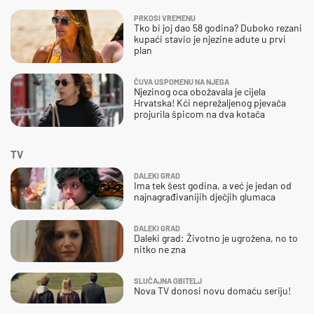
PRKOSI VREMENU
Tko bi joj dao 58 godina? Duboko rezani
kupaći stavio je njezine adute u prvi
plan
ČUVA USPOMENU NA NJEGA
Njezinog oca obožavala je cijela
Hrvatska! Kći neprežaljenog pjevača
projurila špicom na dva kotača
TV
DALEKI GRAD
Ima tek šest godina, a već je jedan od
najnagrađivanijih dječjih glumaca
DALEKI GRAD
Daleki grad: Životno je ugrožena, no to
nitko ne zna
SLUČAJNA OBITELJ
Nova TV donosi novu domaću seriju!