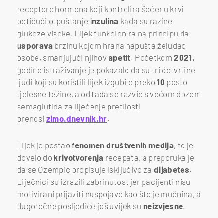
receptore hormona koji kontrolira šećer u krvi
potičući otpuštanje
inzulina
kada su razine
glukoze visoke. Lijek funkcionira na principu da
usporava
brzinu kojom hrana napušta želudac
osobe, smanjujući njihov
apetit
. Početkom
2021.
godine istraživanje je pokazalo da su tri četvrtine
ljudi koji su koristili lijek izgubile preko
10
posto
tjelesne težine, a od tada se razvio s većom dozom
semaglutida za liječenje pretilosti
prenosi
zimo.dnevnik.hr
.
Lijek je postao
fenomen društvenih medija
, to je
dovelo do
krivotvorenja
recepata, a preporuka je
da se Ozempic propisuje isključivo za
dijabetes
.
Liječnici su izrazili zabrinutost jer pacijenti nisu
motivirani prijaviti nuspojave kao što je mučnina, a
dugoročne posljedice još uvijek su
neizvjesne
.