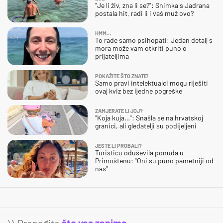
"Je li živ, zna li se?": Snimka s Jadrana
postala hit, radi li i vaš muž ovo?
HMM…
To rade samo psihopati: Jedan detalj s
mora može vam otkriti puno o
prijateljima
POKAŽITE ŠTO ZNATE!
Samo pravi intelektualci mogu riješiti
ovaj kviz bez ijedne pogreške
ZAMJERATE LI JOJ?
"Koja kuja…": Snašla se na hrvatskoj
granici, ali gledatelji su podijeljeni
JESTE LI PROBALI?
Turisticu oduševila ponuda u
Primoštenu: "Oni su puno pametniji od
nas"
\\ Pronađite
što vas zanima