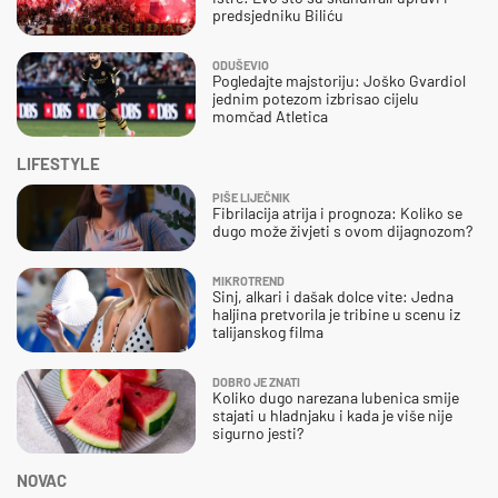
predsjedniku Biliću
ODUŠEVIO
Pogledajte majstoriju: Joško Gvardiol
jednim potezom izbrisao cijelu
momčad Atletica
LIFESTYLE
PIŠE LIJEČNIK
Fibrilacija atrija i prognoza: Koliko se
dugo može živjeti s ovom dijagnozom?
MIKROTREND
Sinj, alkari i dašak dolce vite: Jedna
haljina pretvorila je tribine u scenu iz
talijanskog filma
DOBRO JE ZNATI
Koliko dugo narezana lubenica smije
stajati u hladnjaku i kada je više nije
sigurno jesti?
NOVAC