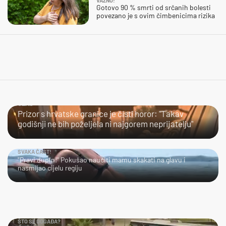
VAŽNO!
Gotovo 90 % smrti od srčanih bolesti
povezano je s ovim čimbenicima rizika
UŽAS…
Prizor s hrvatske granice je čisti horor: "Takav
godišnji ne bih poželjela ni najgorem neprijatelju"
SVAKA ČAST!
"Pravi dupin!" Pokušao naučiti mamu skakati na glavu i
nasmijao cijelu regiju
ŠTO SE DOGAĐA?