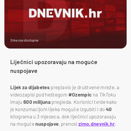
Slika nije dostupna
Liječnici upozoravaju na moguće
nuspojave
Lijek za dijabetes
preplavio je društvene mreže, a
videozapisi pod heštegom
#Ozempic
na
TikToku
imaju
600 milijuna
pregleda. Korisnici tvrde kako
je konzumacijom lijeka moguće izgubiti i do
40
kilograma u 3 mjeseca, dok liječnici upozoravaju
na moguće
nuspojave
, prenosi
zimo.dnevnik.hr
.