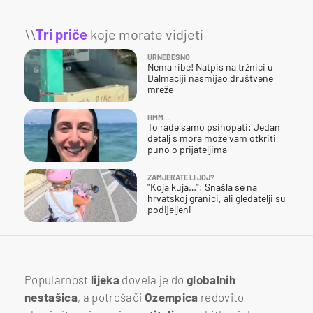
\\
Tri priče
koje morate vidjeti
URNEBESNO
Nema ribe! Natpis na tržnici u
Dalmaciji nasmijao društvene
mreže
HMM…
To rade samo psihopati: Jedan
detalj s mora može vam otkriti
puno o prijateljima
ZAMJERATE LI JOJ?
"Koja kuja…": Snašla se na
hrvatskoj granici, ali gledatelji su
podijeljeni
Popularnost
lijeka
dovela je do
globalnih
nestašica
, a potrošači
Ozempica
redovito