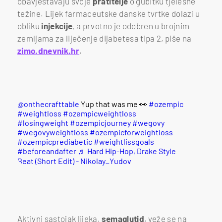
obavještavaju svoje
pratitelje
o gubitku tjelesne
težine. Lijek farmaceutske danske tvrtke dolazi u
obliku
injekcije
, a prvotno je odobren u brojnim
zemljama za liječenje dijabetesa tipa 2, piše na
zimo.dnevnik.hr
.
@onthecrafttable
Yup that was me 👀
#ozempic
#weightloss
#ozempicweightloss
#losingweight
#ozempicjourney
#wegovy
#wegovyweightloss
#ozempicforweightloss
#ozempicprediabetic
#weightlissgoals
#beforeandafter
♬ Hard Hip-Hop, Drake Style
Beat (Short Edit) - Nikolay_Yudov
Aktivni sastojak lijeka,
semaglutid
, veže se na