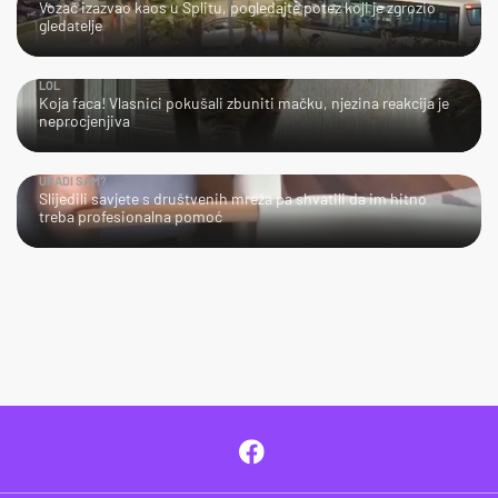
Vozač izazvao kaos u Splitu, pogledajte potez koji je zgrozio
gledatelje
LOL
Koja faca! Vlasnici pokušali zbuniti mačku, njezina reakcija je
neprocjenjiva
URADI SAM?
Slijedili savjete s društvenih mreža pa shvatili da im hitno
treba profesionalna pomoć