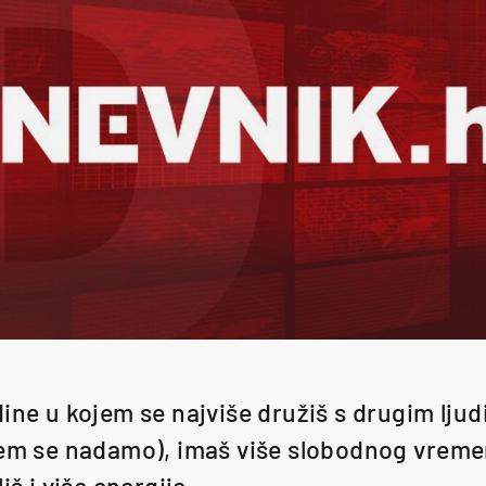
ine u kojem se najviše družiš s drugim ljud
rem se nadamo), imaš više slobodnog vrem
iš i više energije.