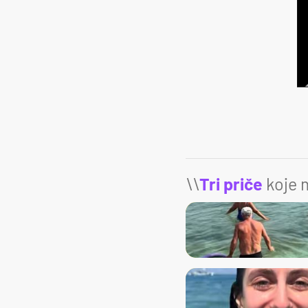
\\
Tri priče
koje m