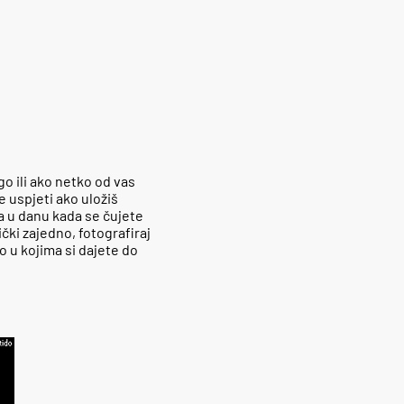
o ili ako netko od vas
e uspjeti ako uložiš
ba u danu kada se čujete
čki zajedno, fotografiraj
 u kojima si dajete do