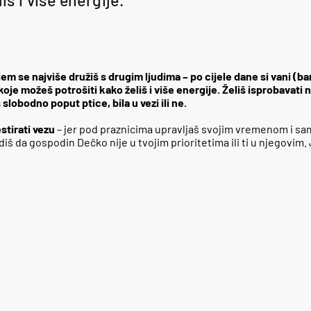
jem se najviše družiš s drugim ljudima – po cijele dane si vani (
e možeš potrošiti kako želiš i više energije. Želiš isprobavati no
slobodno poput ptice, bila u vezi ili ne.
stirati vezu
– jer pod praznicima upravljaš svojim vremenom i sa
iš da gospodin Dečko nije u tvojim prioritetima ili ti u njegovim.