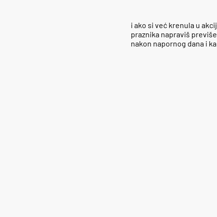
i ako si već krenula u akc
praznika napraviš previše p
nakon napornog dana i kaos