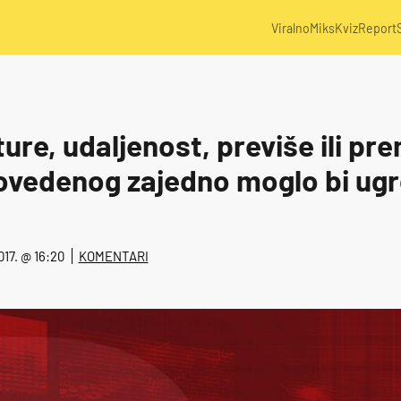
Viralno
Miks
Kviz
Report
ure, udaljenost, previše ili pr
vedenog zajedno moglo bi ugro
2017. @ 16:20
KOMENTARI