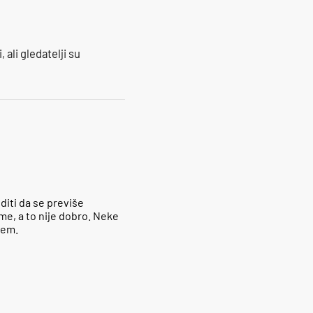
 ali gledatelji su
diti da se previše
me, a to nije dobro. Neke
jem.