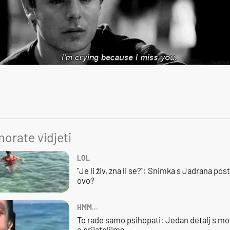
orate vidjeti
LOL
"Je li živ, zna li se?": Snimka s Jadrana posta
ovo?
HMM…
To rade samo psihopati: Jedan detalj s mo
o prijateljima