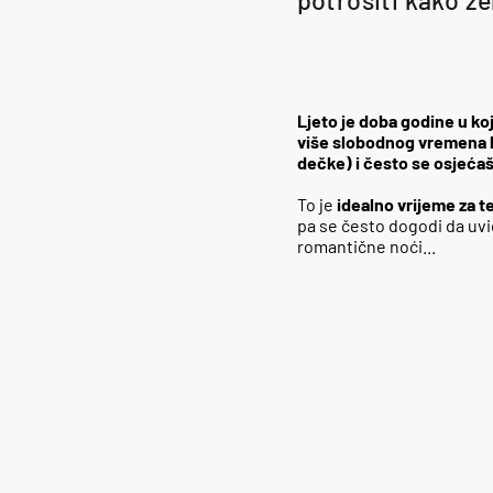
Ljeto je doba godine u ko
više slobodnog vremena koj
dečke) i često se osjećaš 
To je
idealno vrijeme za te
pa se često dogodi da uvid
romantične noći...