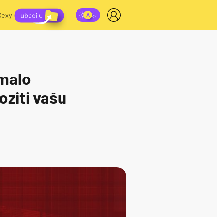
Sexy
emalo
ziti vašu