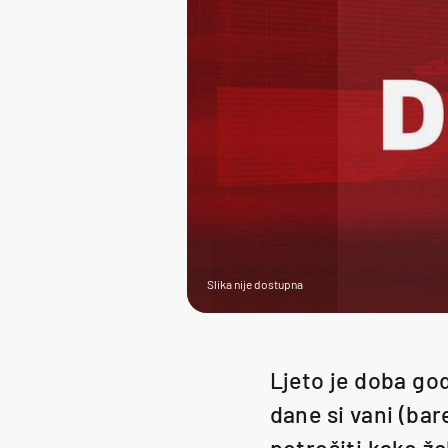
Slika nije dostupna
Ljeto je doba god
dane si vani (ba
potrošiti kako žel