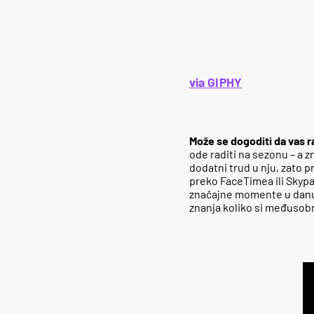
via GIPHY
Može se dogoditi da vas ra
ode raditi na sezonu – a z
dodatni trud u nju, zato p
preko FaceTimea ili Skypa,
značajne momente u danu p
znanja koliko si međusob