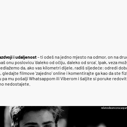
zdvoji i udaljenost
– ti odeš na jedno mjesto na odmor, on na drug
naš onu poslovicu 'daleko od očiju, daleko od srca'. Ipak, veza mož
redlažemo da, ako vas kilometri dijele, radiš sljedeće: odredi do
 gledajte filmove 'zajedno' online i komentirajte ga kao da ste fizi
a mu pošalji Whatsappom ili Viberom i šaljite si poruke redovito
no nedostajete.