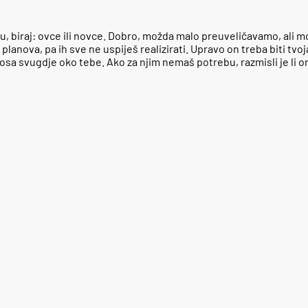
iju, biraj: ovce ili novce. Dobro, možda malo preuveličavamo, ali 
lanova, pa ih sve ne uspiješ realizirati. Upravo on treba biti tvoja 
a svugdje oko tebe. Ako za njim nemaš potrebu, razmisli je li on 