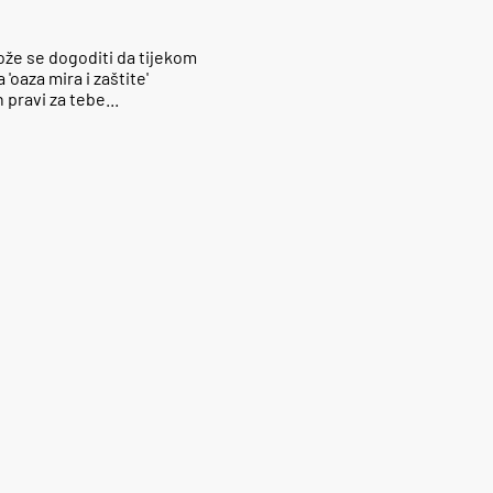
može se dogoditi da tijekom
'oaza mira i zaštite'
pravi za tebe...