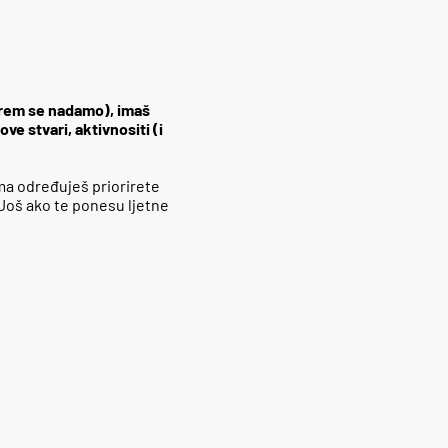
barem se nadamo), imaš
ve stvari, aktivnositi (i
ma određuješ priorirete
 Još ako te ponesu ljetne