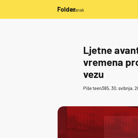
/članak
Ljetne avant
vremena pro
vezu
Piše
teen385
, 30. svibnja. 