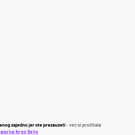
nog zajedno jer ste prezauzeti
– već si pročitala
parca kroz ljeto