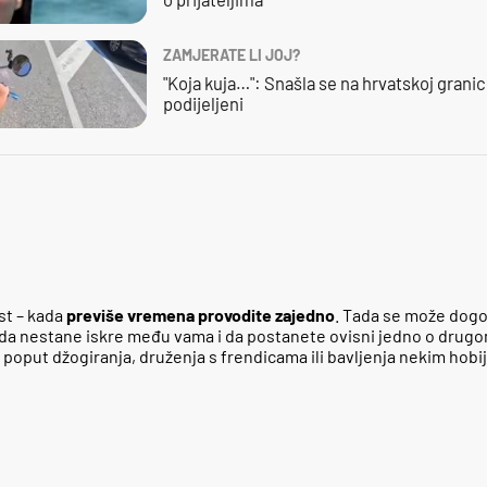
ZAMJERATE LI JOJ?
"Koja kuja…": Snašla se na hrvatskoj granici,
podijeljeni
st – kada
previše vremena provodite zajedno
. Tada se može dogo
 da nestane iskre među vama i da postanete ovisni jedno o drugo
, poput džogiranja, druženja s frendicama ili bavljenja nekim hobi