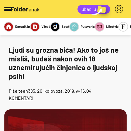
/članak
Dnevnik.hr
Vijesti
Sport
Putovanja
Lifestyle
Viralno
Miks
Kviz
Report
Sexy
Ljudi su grozna bića! Ako to još ne
misliš, budeš nakon ovih 18
uznemirujućih činjenica o ljudskoj
psihi
Piše
teen385
, 20. kolovoza. 2019. @ 16:04
KOMENTARI