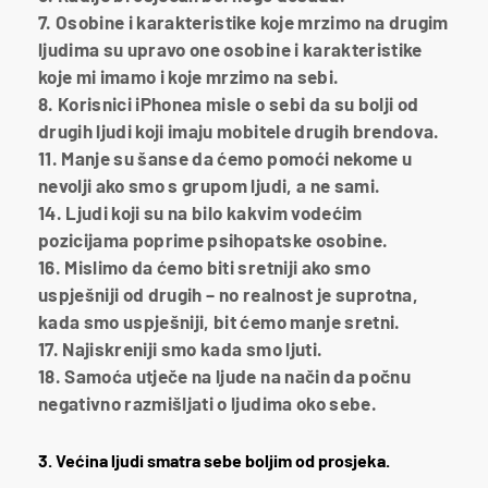
7. Osobine i karakteristike koje mrzimo na drugim
ljudima su upravo one osobine i karakteristike
koje mi imamo i koje mrzimo na sebi.
8. Korisnici iPhonea misle o sebi da su bolji od
drugih ljudi koji imaju mobitele drugih brendova.
11. Manje su šanse da ćemo pomoći nekome u
nevolji ako smo s grupom ljudi, a ne sami.
14. Ljudi koji su na bilo kakvim vodećim
pozicijama poprime psihopatske osobine.
16. Mislimo da ćemo biti sretniji ako smo
uspješniji od drugih – no realnost je suprotna,
kada smo uspješniji, bit ćemo manje sretni.
17. Najiskreniji smo kada smo ljuti.
18. Samoća utječe na ljude na način da počnu
negativno razmišljati o ljudima oko sebe.
3. Većina ljudi smatra sebe boljim od prosjeka.