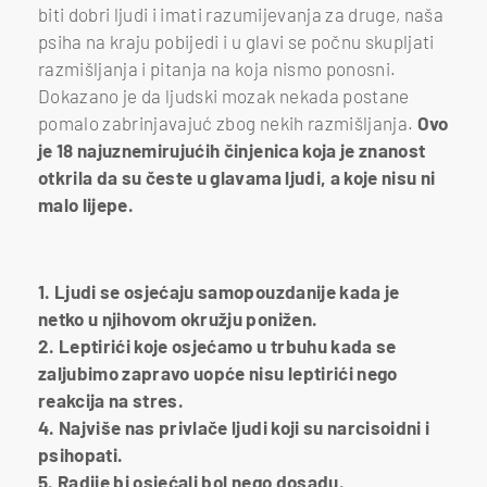
biti dobri ljudi i imati razumijevanja za druge, naša
psiha na kraju pobijedi i u glavi se počnu skupljati
razmišljanja i pitanja na koja nismo ponosni.
Dokazano je da ljudski mozak nekada postane
pomalo zabrinjavajuć zbog nekih razmišljanja.
Ovo
je 18 najuznemirujućih činjenica koja je znanost
otkrila da su česte u glavama ljudi, a koje nisu ni
malo lijepe.
1. Ljudi se osjećaju samopouzdanije kada je
netko u njihovom okružju ponižen.
2. Leptirići koje osjećamo u trbuhu kada se
zaljubimo zapravo uopće nisu leptirići nego
reakcija na stres.
4. Najviše nas privlače ljudi koji su narcisoidni i
psihopati.
5. Radije bi osjećali bol nego dosadu.