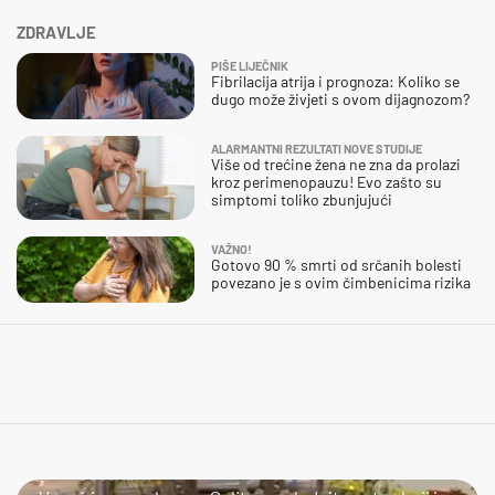
ZDRAVLJE
PIŠE LIJEČNIK
Fibrilacija atrija i prognoza: Koliko se
dugo može živjeti s ovom dijagnozom?
ALARMANTNI REZULTATI NOVE STUDIJE
Više od trećine žena ne zna da prolazi
kroz perimenopauzu! Evo zašto su
simptomi toliko zbunjujući
VAŽNO!
Gotovo 90 % smrti od srčanih bolesti
povezano je s ovim čimbenicima rizika
ŠTO SE DOGAĐA?