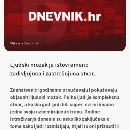
Slika nije dostupna
Ljudski mozak je istovremeno
zadivljujuća i zastrašujuća stvar.
Znanstvenici godinama proučavaju i pokušavaju
objasniti ljudski mozak. Psiha ljudi je kompleksna
stvar, a koliko god ljudi bili super, svi mi imamo
jednu svoju uznemirujuću stranu. Godine
istraživanja donesle su nekoliko zaključaka o
tome kako ljudi razmišljaju, htjeli to oni priznati ili