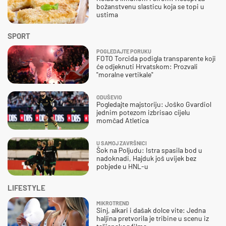
božanstvenu slasticu koja se topi u
ustima
SPORT
POGLEDAJTE PORUKU
FOTO Torcida podigla transparente koji
će odjeknuti Hrvatskom: Prozvali
"moralne vertikale"
ODUŠEVIO
Pogledajte majstoriju: Joško Gvardiol
jednim potezom izbrisao cijelu
momčad Atletica
U SAMOJ ZAVRŠNICI
Šok na Poljudu: Istra spasila bod u
nadoknadi, Hajduk još uvijek bez
pobjede u HNL-u
LIFESTYLE
MIKROTREND
Sinj, alkari i dašak dolce vite: Jedna
haljina pretvorila je tribine u scenu iz