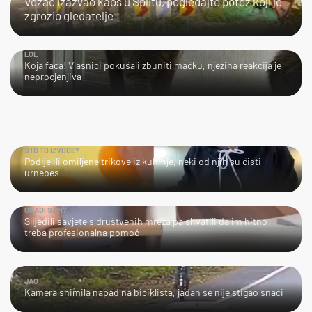
Vozač izazvao kaos u Splitu, pogledajte potez koji je
zgrozio gledatelje
LOL
Koja faca! Vlasnici pokušali zbuniti mačku, njezina reakcija je
neprocjenjiva
ŠTO TO IZVODE?
Podijelili omiljene trikove iz kuhinje, neki od njih su čisti
urnebes
URADI SAM?
Slijedili savjete s društvenih mreža pa shvatili da im hitno
treba profesionalna pomoć
JAO...
Kamera snimila napad na biciklista, jadan se nije stigao snaći