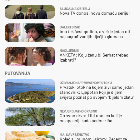
SLUČAJNA OBITELJ
Nova TV donosi novu domaću seriju!
DALEKI GRAD
Ima tek šest godina, a već je jedan od
najnagrađivanijih dječjih glumaca
NASLJEDNIK
ANKETA: Koju ženu bi Serhat trebao
izabrati?
PUTOVANJA
UŽIVANJE NA "PRIVATNOM" OTOKU
Hrvatski otok na kojem živi samo jedan
stanovnik: Ljepotan koji je diljem
svijeta poznat po svojem "bijelom zlatu"
NEVJEROJATNO OPASNO
Otrovno drvo: Tihi ubojica koji je
najopasniji kada padne kiša
MA, SAVRŠENSTVO!
Kolač s limunom i sirom: Recept za