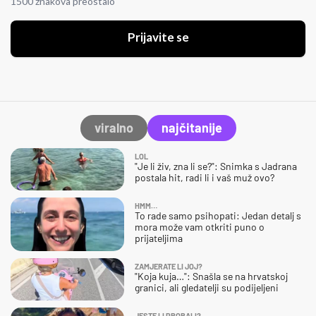
1500 znakova preostalo
Prijavite se
viralno
najčitanije
LOL
"Je li živ, zna li se?": Snimka s Jadrana
postala hit, radi li i vaš muž ovo?
HMM…
To rade samo psihopati: Jedan detalj s
mora može vam otkriti puno o
prijateljima
ZAMJERATE LI JOJ?
"Koja kuja…": Snašla se na hrvatskoj
granici, ali gledatelji su podijeljeni
JESTE LI PROBALI?