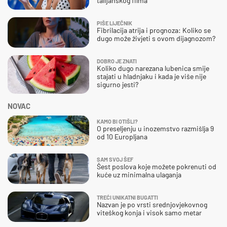
talijanskog filma
PIŠE LIJEČNIK
Fibrilacija atrija i prognoza: Koliko se
dugo može živjeti s ovom dijagnozom?
DOBRO JE ZNATI
Koliko dugo narezana lubenica smije
stajati u hladnjaku i kada je više nije
sigurno jesti?
NOVAC
KAMO BI OTIŠLI?
O preseljenju u inozemstvo razmišlja 9
od 10 Europljana
SAM SVOJ ŠEF
Šest poslova koje možete pokrenuti od
kuće uz minimalna ulaganja
TREĆI UNIKATNI BUGATTI
Nazvan je po vrsti srednjovjekovnog
viteškog konja i visok samo metar