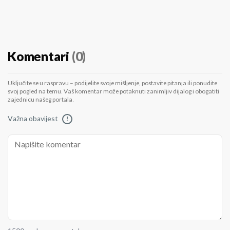
Komentari
(0)
Uključite se u raspravu – podijelite svoje mišljenje, postavite pitanja ili ponudite
svoj pogled na temu. Vaš komentar može potaknuti zanimljiv dijalog i obogatiti
zajednicu našeg portala.
Važna obavijest
!