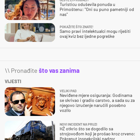
Turisticu oduševila ponuda u
Primoštenu: "Oni su puno pametniji od
nas"
POKAŽITE ŠTO ZNATE!
Samo pravi intelektualci mogu riješiti
ovaj kviz bez ijedne pogreške
\\ Pronađite
što vas zanima
VIJESTI
VELIKI PAD
Neviđene mjere osiguranja: Godinama
se skrivao i gradio carstvo, a sada su za
njegovo izručenje naručili posebno
vozilo
NOVI INCIDENT NA PRUZI
HŽ otkrio što se dogodilo sa
strojovođom koji je prošao kroz crveno:
Pokrenut inspekcijski nadzor