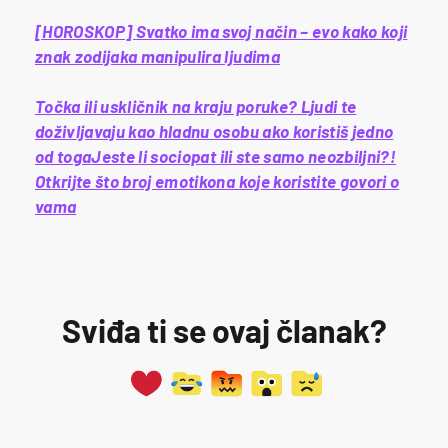
[HOROSKOP] Svatko ima svoj način – evo kako koji
znak zodijaka manipulira ljudima
Točka ili uskličnik na kraju poruke? Ljudi te
doživljavaju kao hladnu osobu ako koristiš jedno
od toga
Jeste li sociopat ili ste samo neozbiljni?!
Otkrijte što broj emotikona koje koristite govori o
vama
Sviđa ti se ovaj članak?