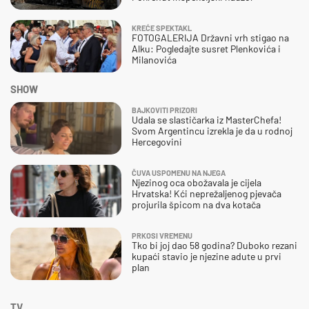
KREĆE SPEKTAKL
FOTOGALERIJA Državni vrh stigao na
Alku: Pogledajte susret Plenkovića i
Milanovića
SHOW
BAJKOVITI PRIZORI
Udala se slastičarka iz MasterChefa!
Svom Argentincu izrekla je da u rodnoj
Hercegovini
ČUVA USPOMENU NA NJEGA
Njezinog oca obožavala je cijela
Hrvatska! Kći neprežaljenog pjevača
projurila špicom na dva kotača
PRKOSI VREMENU
Tko bi joj dao 58 godina? Duboko rezani
kupaći stavio je njezine adute u prvi
plan
TV