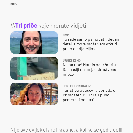
ne.
\\
Tri priče
koje morate vidjeti
HMM…
To rade samo psihopati: Jedan
detalj s mora može vam otkriti
puno o prijateljima
URNEBESNO
Nema ribe! Natpis na tržnici u
Dalmaciji nasmijao društvene
mreže
JESTE LI PROBALI?
Turisticu oduševila ponuda u
Primoštenu: "Oni su puno
pametniji od nas"
Nije sve uvijek divno i krasno, a koliko se god trudili