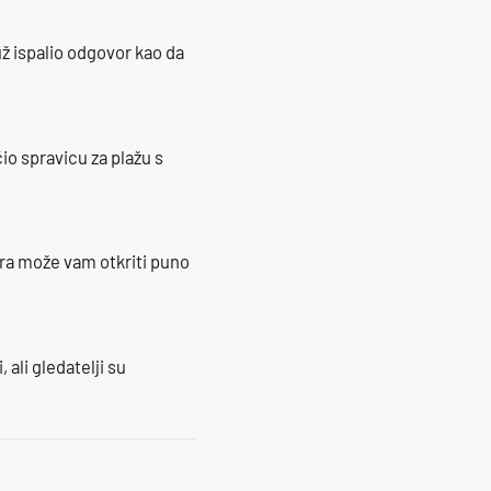
ž ispalio odgovor kao da
io spravicu za plažu s
ra može vam otkriti puno
 ali gledatelji su