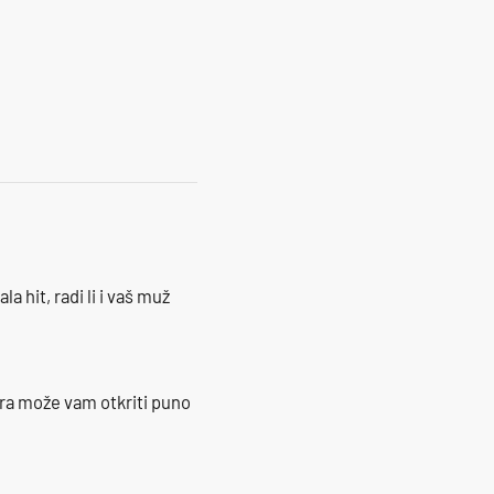
5
la hit, radi li i vaš muž
ra može vam otkriti puno