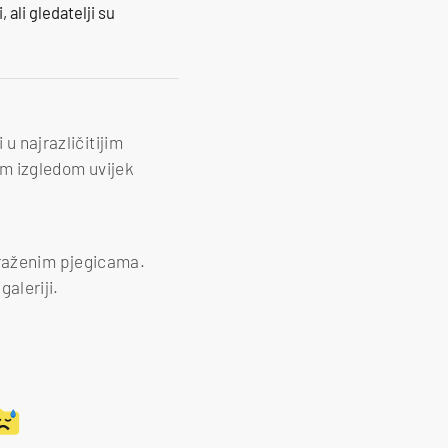
 ali gledatelji su
 u najrazličitijim
nim izgledom uvijek
 izraženim pjegicama.
aleriji.