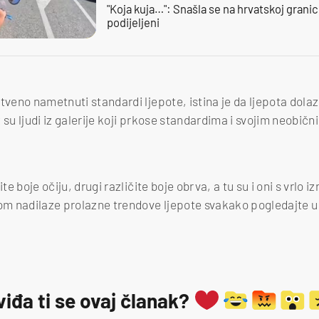
"Koja kuja…": Snašla se na hrvatskoj granici,
podijeljeni
tveno nametnuti standardi ljepote, istina je da ljepota dolazi
 su ljudi iz galerije koji prkose standardima i svojim neobič
ite boje očiju, drugi različite boje obrva, a tu su i oni s vrlo
dom nadilaze prolazne trendove ljepote svakako pogledajte u g
viđa ti se ovaj članak?