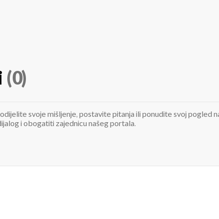
i
(0)
odijelite svoje mišljenje, postavite pitanja ili ponudite svoj pogle
jalog i obogatiti zajednicu našeg portala.