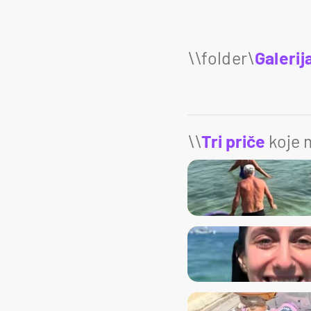
Galerij
\\
Tri priče
koje m