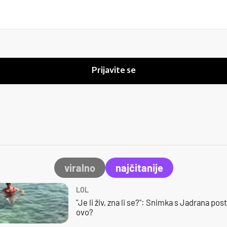
Prijavite se
viralno
najčitanije
LOL
"Je li živ, zna li se?": Snimka s Jadrana posta
ovo?