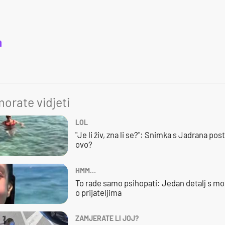
a
orate vidjeti
LOL
"Je li živ, zna li se?": Snimka s Jadrana posta
ovo?
HMM…
To rade samo psihopati: Jedan detalj s mo
o prijateljima
ZAMJERATE LI JOJ?