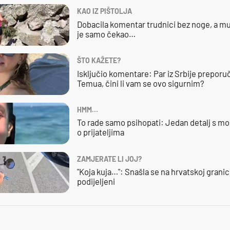
KAO IZ PIŠTOLJA
Dobacila komentar trudnici bez noge, a mu
je samo čekao…
ŠTO KAŽETE?
Isključio komentare: Par iz Srbije preporuč
Temua, čini li vam se ovo sigurnim?
HMM…
To rade samo psihopati: Jedan detalj s mo
o prijateljima
ZAMJERATE LI JOJ?
"Koja kuja…": Snašla se na hrvatskoj granici,
podijeljeni