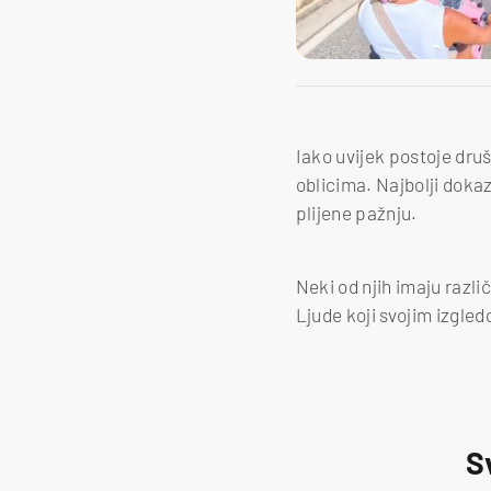
Iako uvijek postoje druš
oblicima. Najbolji dokaz
plijene pažnju.
Neki od njih imaju različ
Ljude koji svojim izgle
S