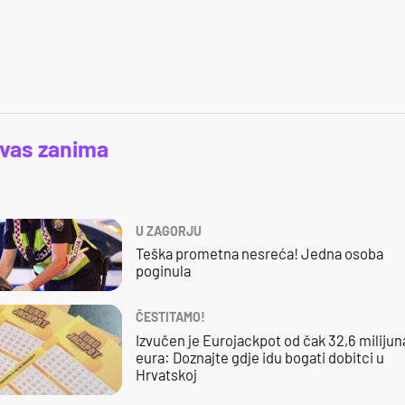
 vas zanima
U ZAGORJU
Teška prometna nesreća! Jedna osoba
poginula
ČESTITAMO!
Izvučen je Eurojackpot od čak 32,6 milijun
eura: Doznajte gdje idu bogati dobitci u
Hrvatskoj