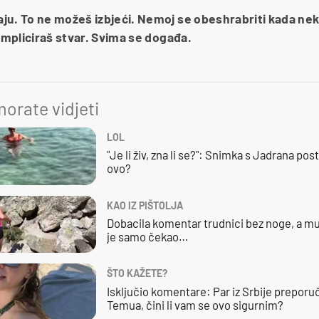
ju. To ne možeš izbjeći. Nemoj se obeshrabriti kada ne
kompliciraš stvar. Svima se događa.
orate vidjeti
LOL
"Je li živ, zna li se?": Snimka s Jadrana posta
ovo?
KAO IZ PIŠTOLJA
Dobacila komentar trudnici bez noge, a mu
je samo čekao…
ŠTO KAŽETE?
Isključio komentare: Par iz Srbije preporuč
Temua, čini li vam se ovo sigurnim?