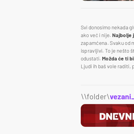
Svi donosimo nekada glu
ako već i nije.
Najbolje 
zapamćena. Svaku od možeš
ispravljivi. To je nešto 
odustati.
Možda će ti bi
Ljudi ih baš vole raditi
\\folder\
vezani