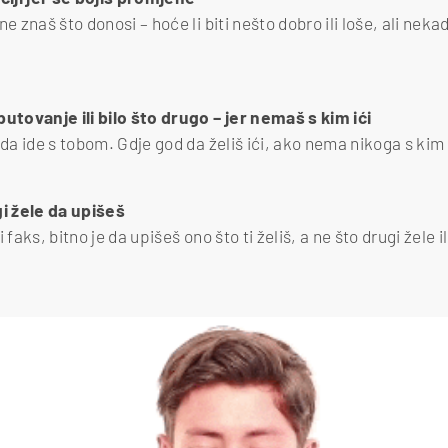
ne znaš što donosi – hoće li biti nešto dobro ili loše, ali nek
putovanje ili bilo što drugo – jer nemaš s kim ići
 da ide s tobom. Gdje god da želiš ići, ako nema nikoga s kim 
gi žele da upišeš
 faks, bitno je da upišeš ono što ti želiš, a ne što drugi žele il