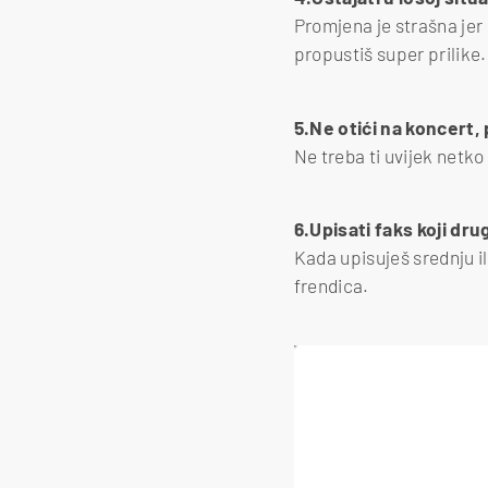
Promjena je strašna jer 
propustiš super prilike.
5.Ne otići na koncert, 
Ne treba ti uvijek netko
6.Upisati faks koji dru
Kada upisuješ srednju ili
frendica.