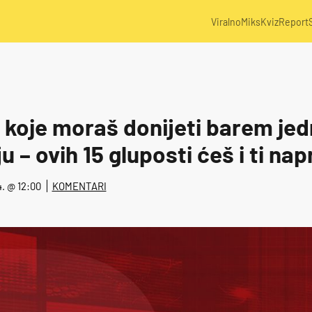
Viralno
Miks
Kviz
Report
 koje moraš donijeti barem je
u – ovih 15 gluposti ćeš i ti nap
24. @ 12:00
KOMENTARI