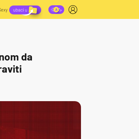
Sexy
dnom da
raviti