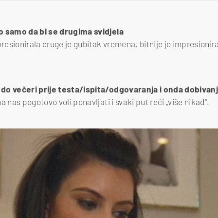
o samo da bi se drugima svidjela
presionirala druge je gubitak vremena, bitnije je impresionirat
do večeri prije testa/ispita/odgovaranja i onda dobivan
a nas pogotovo voli ponavljati i svaki put reći „više nikad“.