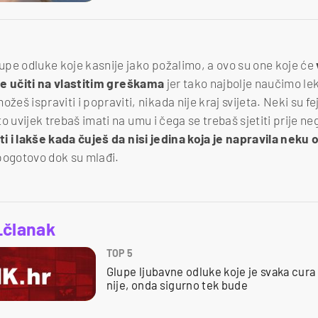
pe odluke koje kasnije jako požalimo, a ovo su one koje će
je učiti na vlastitim greškama
jer tako najbolje naučimo lek
 ispraviti i popraviti, nikada nije kraj svijeta. Neki su fejlo
što uvijek trebaš imati na umu i čega se trebaš sjetiti prije ne
ti i lakše kada čuješ da nisi jedina koja je napravila neku 
, pogotovo dok su mlađi.
_članak
TOP 5
Glupe ljubavne odluke koje je svaka cura 
nije, onda sigurno tek bude