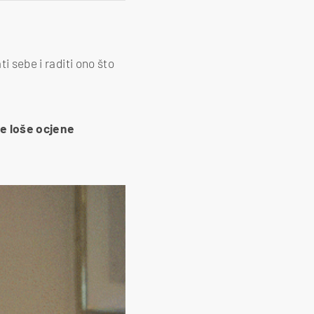
i sebe i raditi ono što
je loše ocjene