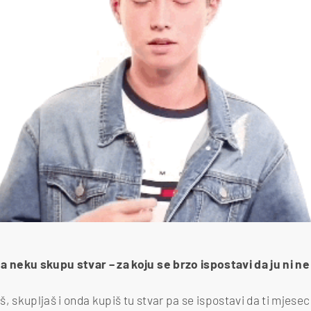
a neku skupu stvar – za koju se brzo ispostavi da ju ni ne
š, skupljaš i onda kupiš tu stvar pa se ispostavi da ti mjese