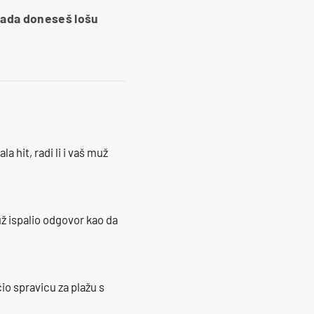
kada doneseš lošu
la hit, radi li i vaš muž
ž ispalio odgovor kao da
io spravicu za plažu s