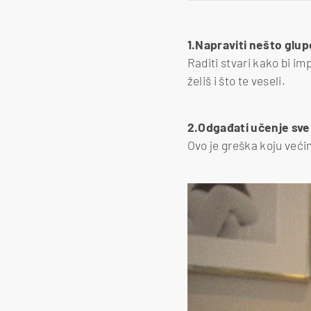
1.Napraviti nešto glup
Raditi stvari kako bi im
želiš i što te veseli.
2.Odgađati učenje sve 
Ovo je greška koju većin