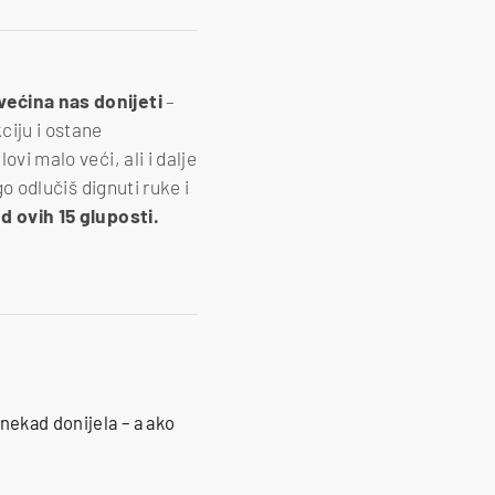
većina nas donijeti
–
ciju i ostane
vi malo veći, ali i dalje
go odlučiš dignuti ruke i
od ovih 15 gluposti.
nekad donijela – a ako