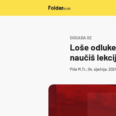
/članak
DOGAĐA SE
Loše odluke
naučiš lekcij
Piše
M.Tr.
, 04. siječnja. 20