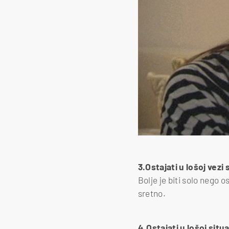
3.Ostajati u lošoj vezi
Bolje je biti solo nego o
sretno.
4.Ostajati u lošoj situ