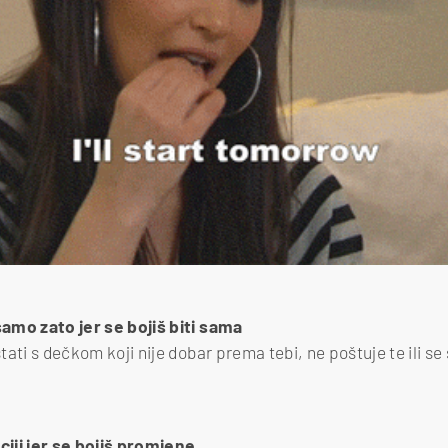
 samo zato jer se bojiš biti sama
stati s dečkom koji nije dobar prema tebi, ne poštuje te ili se
aciji jer se bojiš promjene