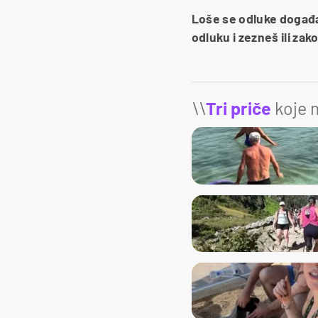
Loše se odluke događa
odluku i zezneš ili za
\\
Tri priče
koje m