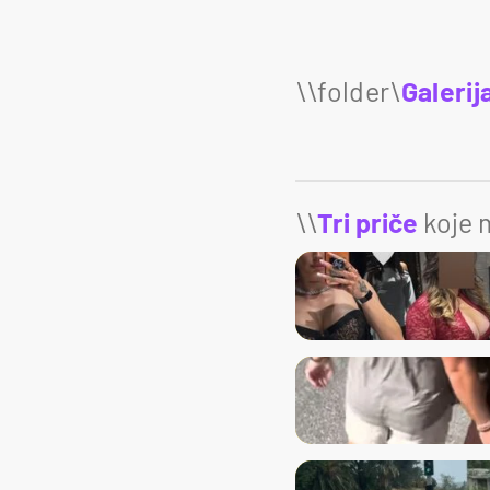
Galerij
\\
Tri priče
koje m