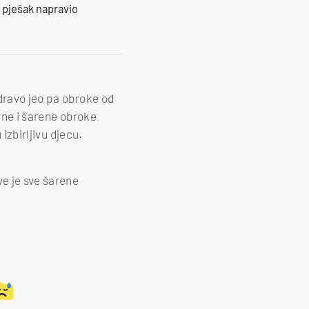
e pješak napravio
zdravo jeo pa obroke od
vne i šarene obroke
izbirljivu djecu.
ve je sve šarene