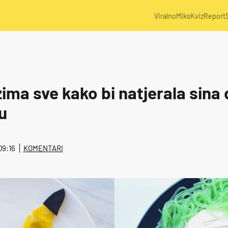
Viralno
Miks
Kviz
Report
ma sve kako bi natjerala sina 
u
 09:16
KOMENTARI