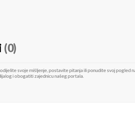
i
(0)
odijelite svoje mišljenje, postavite pitanja ili ponudite svoj pogle
jalog i obogatiti zajednicu našeg portala.