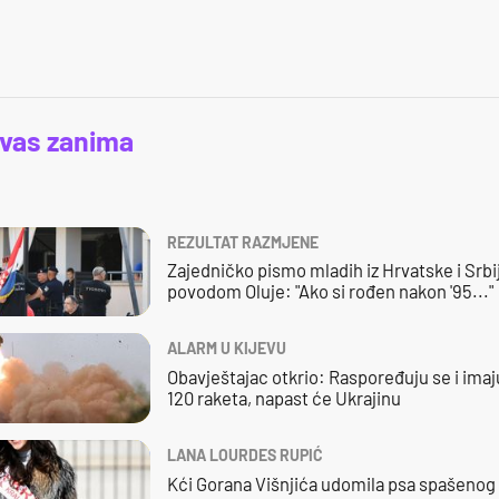
 vas zanima
REZULTAT RAZMJENE
Zajedničko pismo mladih iz Hrvatske i Srbi
povodom Oluje: "Ako si rođen nakon '95..."
ALARM U KIJEVU
Obavještajac otkrio: Raspoređuju se i imaj
120 raketa, napast će Ukrajinu
LANA LOURDES RUPIĆ
Kći Gorana Višnjića udomila psa spašenog