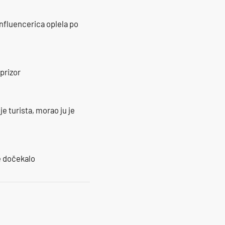
influencerica oplela po
prizor
e turista, morao ju je
je dočekalo