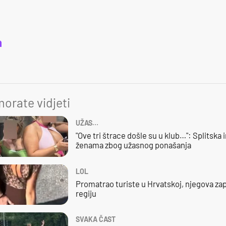
a
orate vidjeti
UŽAS…
"Ove tri štrace došle su u klub…": Splitska 
ženama zbog užasnog ponašanja
LOL
Promatrao turiste u Hrvatskoj, njegova zap
regiju
SVAKA ČAST