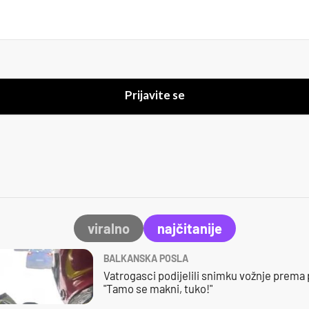
Prijavite se
viralno
najčitanije
BALKANSKA POSLA
Vatrogasci podijelili snimku vožnje prema
"Tamo se makni, tuko!"