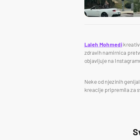
Laleh Mohmedi
kreativ
zdravih namirnica pretva
objavljuje na Instagramu 
Neke od njezinih genija
kreacije pripremila za 
S