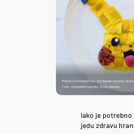
Maštovita hrana (Foto: Instagram/jacobs_food_
Foto: Instagram/jacobs_food_diaries
Iako je potrebno 
jedu zdravu hran