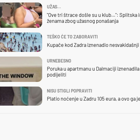
UŽAS…
"Ove tri štrace došle su u klub…": Splitska 
ženama zbog užasnog ponašanja
TEŠKO ĆE TO ZABORAVITI
Kupače kod Zadra iznenadio nesvakidašnji 
URNEBESNO
Poruka u apartmanu u Dalmaciji iznenadila j
podijeliti
NISU STIGLI POPRAVITI
Platio noćenje u Zadru 105 eura, a ovo ga 