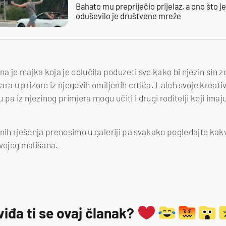
Bahato mu prepriječio prijelaz, a ono što j
oduševilo je društvene mreže
na je majka koja je odlučila poduzeti sve kako bi njezin sin 
ra u prizore iz njegovih omiljenih crtića. Laleh svoje kreati
pa iz njezinog primjera mogu učiti i drugi roditelji koji imaju 
lnih rješenja prenosimo u galeriji pa svakako pogledajte kak
svojeg mališana.
viđa ti se ovaj članak?