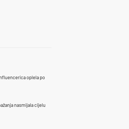
17
influencerica oplela po
ažanja nasmijala cijelu