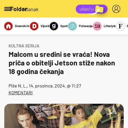
/članak
Dnevnik.hr
Vijesti
Sport
Putovanja
Lifestyle
Viralno
Miks
Kviz
Report
Sexy
KULTNA SERIJA
Malcom u sredini se vraća! Nova
priča o obitelji Jetson stiže nakon
18 godina čekanja
Piše
N. L.
, 14. prosinca. 2024. @ 11:27
KOMENTARI