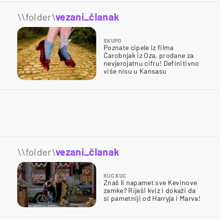
\\folder\
vezani_članak
SKUPO
Poznate cipele iz filma
Čarobnjak iz Oza, prodane za
nevjerojatnu cifru! Definitivno
više nisu u Kansasu
\\folder\
vezani_članak
KUC KUC
Znaš li napamet sve Kevinove
zamke? Riješi kviz i dokaži da
si pametniji od Harryja i Marva!