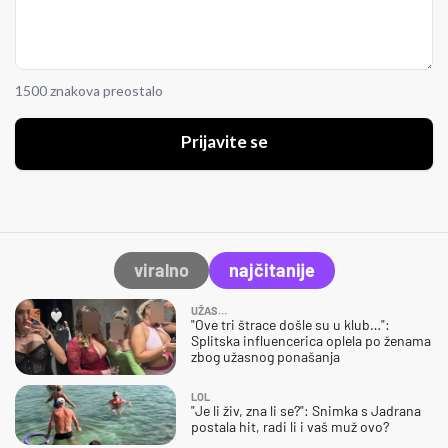
1500 znakova preostalo
Prijavite se
viralno
najčitanije
UŽAS…
"Ove tri štrace došle su u klub…":
Splitska influencerica oplela po ženama
zbog užasnog ponašanja
LOL
"Je li živ, zna li se?": Snimka s Jadrana
postala hit, radi li i vaš muž ovo?