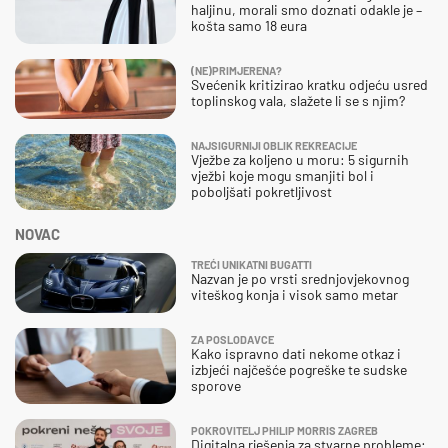
haljinu, morali smo doznati odakle je –
košta samo 18 eura
(NE)PRIMJERENA?
Svećenik kritizirao kratku odjeću usred
toplinskog vala, slažete li se s njim?
NAJSIGURNIJI OBLIK REKREACIJE
Vježbe za koljeno u moru: 5 sigurnih
vježbi koje mogu smanjiti bol i
poboljšati pokretljivost
NOVAC
TREĆI UNIKATNI BUGATTI
Nazvan je po vrsti srednjovjekovnog
viteškog konja i visok samo metar
ZA POSLODAVCE
Kako ispravno dati nekome otkaz i
izbjeći najčešće pogreške te sudske
sporove
POKROVITELJ PHILIP MORRIS ZAGREB
Digitalna rješenja za stvarne probleme: