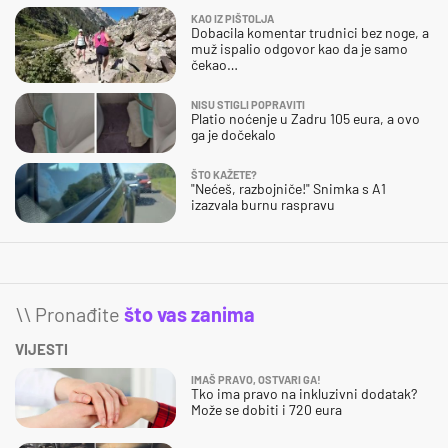
KAO IZ PIŠTOLJA
Dobacila komentar trudnici bez noge, a
muž ispalio odgovor kao da je samo
čekao…
NISU STIGLI POPRAVITI
Platio noćenje u Zadru 105 eura, a ovo
ga je dočekalo
ŠTO KAŽETE?
"Nećeš, razbojniče!" Snimka s A1
izazvala burnu raspravu
\\ Pronađite
što vas zanima
VIJESTI
IMAŠ PRAVO, OSTVARI GA!
Tko ima pravo na inkluzivni dodatak?
Može se dobiti i 720 eura