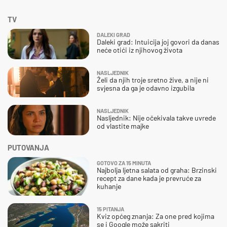
TV
DALEKI GRAD
Daleki grad: Intuicija joj govori da danas
neće otići iz njihovog života
NASLJEDNIK
Želi da njih troje sretno žive, a nije ni
svjesna da ga je odavno izgubila
NASLJEDNIK
Nasljednik: Nije očekivala takve uvrede
od vlastite majke
PUTOVANJA
GOTOVO ZA 15 MINUTA
Najbolja ljetna salata od graha: Brzinski
recept za dane kada je prevruće za
kuhanje
15 PITANJA
Kviz općeg znanja: Za one pred kojima
se i Google može sakriti