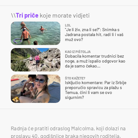
\\
Tri priče
koje morate vidjeti
LOL
"Je li živ, zna li se?": Snimka s
Jadrana postala hit, radi li i vaš
muž ovo?
KAO IZ PIŠTOLJA
Dobacila komentar trudnici bez
noge, a muž ispalio odgovor kao
da je samo čekao…
ŠTO KAŽETE?
Isključio komentare: Par iz Srbije
preporučio spravicu za plažu s
Temua, čini li vam se ovo
sigurnim?
Radnja će pratiti odraslog Malcolma, koji dolazi na
proslavu 40. godišnjice braka njegovih roditelja.