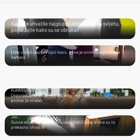
NIJE LAKO BITI LOPOV
Kamere uhvatile najgluplje kriminalce na svijetu,
pogledajte kako su se obrukali
JAO...
Uljez u kući izazvao opći kaos, a sve je snimila sigurnosna
kamera
PLAVUŠA S FAKULTETA
Uspoređuju je s Elle Woods, a njezin odgovor kritičarima
postao je viralan
JAO...
Sunce može biti opasno i u naša četiri zida, a one su to
prekasno shvatile