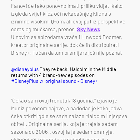
Fanovi će tako ponovno imati priliku vidjeti kako
izgleda svijet kroz oči nekadašnjeg klicna s
iznimno visokim IQ-om, ali ovaj put iz perspektive
odraslog muškarca, prenosi
Sky News
.
U novim se epizodama vraća i Linwood Boomer,
kreator originalne serije, dok će ih distribuirati
Disney+. Točan datum premijere još nije poznat.
@disneyplus
They’re back! Malcolm in the Middle
returns with 4 brand-new episodes on
#DisneyPlus
♬ original sound - Disney+
"Čekao sam ovaj trenutak 18 godina," izjavio je
Muniz povodom najave, a nadodao je kako jedva
čeka otkriti gdje se sada nalaze Malcolm i njegova
obitelj. Originalna serija, koja je trajala sedam
sezona do 2006., osvojila je sedam Emmyja,
uključujući i nagradu za najbolji scenarij u