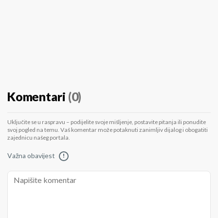
Komentari
(0)
Uključite se u raspravu – podijelite svoje mišljenje, postavite pitanja ili ponudite
svoj pogled na temu. Vaš komentar može potaknuti zanimljiv dijalog i obogatiti
zajednicu našeg portala.
Važna obavijest
!