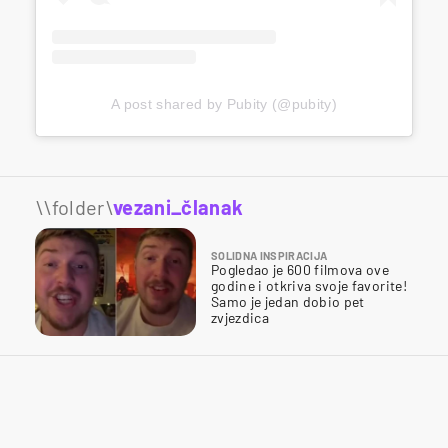
A post shared by Pubity (@pubity)
\\folder\
vezani_članak
SOLIDNA INSPIRACIJA
Pogledao je 600 filmova ove
godine i otkriva svoje favorite!
Samo je jedan dobio pet
zvjezdica