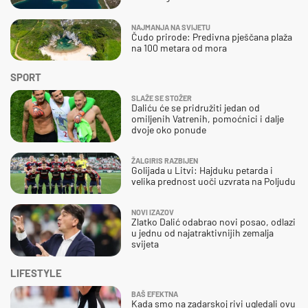
NAJMANJA NA SVIJETU
Čudo prirode: Predivna pješčana plaža
na 100 metara od mora
SPORT
SLAŽE SE STOŽER
Daliću će se pridružiti jedan od
omiljenih Vatrenih, pomoćnici i dalje
dvoje oko ponude
ŽALGIRIS RAZBIJEN
Golijada u Litvi: Hajduku petarda i
velika prednost uoči uzvrata na Poljudu
NOVI IZAZOV
Zlatko Dalić odabrao novi posao, odlazi
u jednu od najatraktivnijih zemalja
svijeta
LIFESTYLE
BAŠ EFEKTNA
Kada smo na zadarskoj rivi ugledali ovu