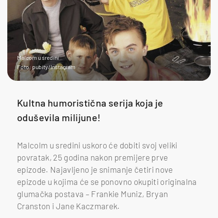
Malcom u sredini
Foto: pubity/Instagram
Kultna humoristična serija koja je
oduševila milijune!
Malcolm u sredini uskoro će dobiti svoj veliki
povratak, 25 godina nakon premijere prve
epizode. Najavljeno je snimanje četiri nove
epizode u kojima će se ponovno okupiti originalna
glumačka postava – Frankie Muniz, Bryan
Cranston i Jane Kaczmarek.