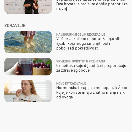
Dva hrvatska projekta dobila potporu za
razvoj
ZDRAVLJE
NAJSIGURNIJI OBLIK REKREACIJE
Vježbe za koljeno u moru: 5 sigurnih
vježbi koje mogu smanjiti bol i
poboljšati pokretljivost
VRIJEDI IH UVRSTITI U PREHRANU
6 napitaka koje dijetetičari preporučuju
za zdrave zglobove
NOVO ISTRAŽIVANJE
Hormonska terapija u menopauzi: Žene
koje je koriste imaju znatno manji rizik
od ovoga