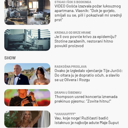
STIGAO I ŠOK S BOOKINGA
VIDEO Gošća izazvala požar luksuznog
apartmana. Vlasnik: "Dok je gorjelo,
smijali su se, pili i pokazivali mi srednji
prst"
KRENULO OD BRZE HRANE
Je li ovo povrće krivo za epidemiju?
Stotine zaraženih, restorani hitno
povukli proizvod
SHOW
RASKOŠNA PROSLAVA
Ovako je izgledalo vjenčanje Tije Jurčić:
Do oltara ju je dopratio očuh, a slavilo
se uz Olivera i Rozgu
DRAMA U ŠIBENIKU
Thompson usred koncerta iznenada
prekinuo pjesmu: "Zovite hitnu!"
"UUUUUUFFFF"
Vau, koje noge! Ružičasti badić
istaknuo je najbolje adute Maje Šuput