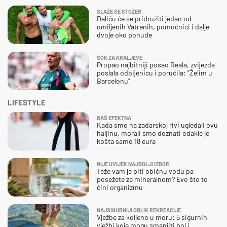
SLAŽE SE STOŽER
Daliću će se pridružiti jedan od
omiljenih Vatrenih, pomoćnici i dalje
dvoje oko ponude
ŠOK ZA KRALJEVE
Propao najbitniji posao Reala, zvijezda
poslala odbijenicu i poručila: "Želim u
Barcelonu"
LIFESTYLE
BAŠ EFEKTNA
Kada smo na zadarskoj rivi ugledali ovu
haljinu, morali smo doznati odakle je –
košta samo 18 eura
NIJE UVIJEK NAJBOLJI IZBOR
Teže vam je piti običnu vodu pa
posežete za mineralnom? Evo što to
čini organizmu
NAJSIGURNIJI OBLIK REKREACIJE
Vježbe za koljeno u moru: 5 sigurnih
vježbi koje mogu smanjiti bol i