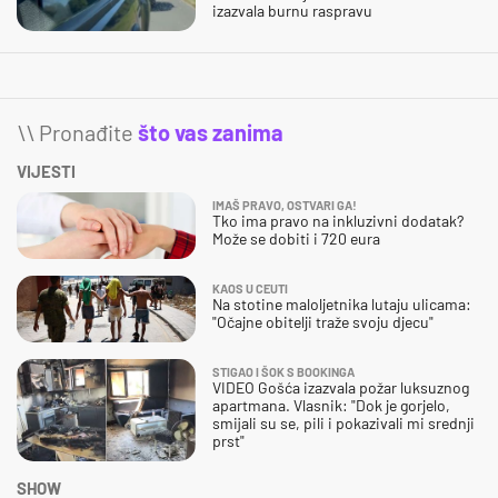
izazvala burnu raspravu
\\ Pronađite
što vas zanima
VIJESTI
IMAŠ PRAVO, OSTVARI GA!
Tko ima pravo na inkluzivni dodatak?
Može se dobiti i 720 eura
KAOS U CEUTI
Na stotine maloljetnika lutaju ulicama:
"Očajne obitelji traže svoju djecu"
STIGAO I ŠOK S BOOKINGA
VIDEO Gošća izazvala požar luksuznog
apartmana. Vlasnik: "Dok je gorjelo,
smijali su se, pili i pokazivali mi srednji
prst"
SHOW