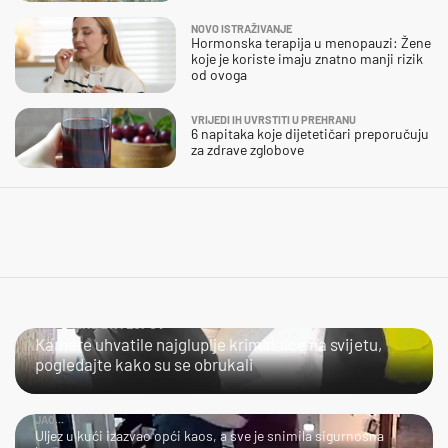
NOVO ISTRAŽIVANJE
Hormonska terapija u menopauzi: Žene
koje je koriste imaju znatno manji rizik
od ovoga
VRIJEDI IH UVRSTITI U PREHRANU
6 napitaka koje dijetetičari preporučuju
za zdrave zglobove
NIJE LAKO BITI LOPOV
Kamere uhvatile najgluplje kriminalce na svijetu,
pogledajte kako su se obrukali
JAO...
Uljez u kući izazvao opći kaos, a sve je snimila sigurnosna