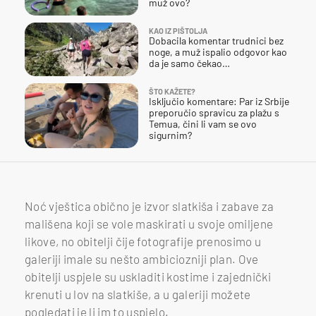
muž ovo?
KAO IZ PIŠTOLJA
Dobacila komentar trudnici bez
noge, a muž ispalio odgovor kao
da je samo čekao…
ŠTO KAŽETE?
Isključio komentare: Par iz Srbije
preporučio spravicu za plažu s
Temua, čini li vam se ovo
sigurnim?
Noć vještica obično je izvor slatkiša i zabave za
mališena koji se vole maskirati u svoje omiljene
likove, no obitelji čije fotografije prenosimo u
galeriji imale su nešto ambiciozniji plan. Ove
obitelji uspjele su uskladiti kostime i zajednički
krenuti u lov na slatkiše, a u galeriji možete
pogledati je li im to uspjelo.