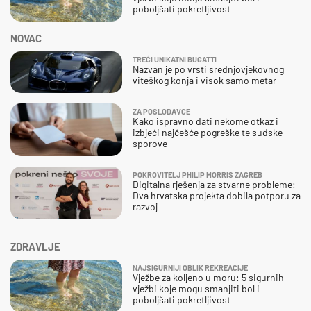
poboljšati pokretljivost
NOVAC
TREĆI UNIKATNI BUGATTI
Nazvan je po vrsti srednjovjekovnog
viteškog konja i visok samo metar
ZA POSLODAVCE
Kako ispravno dati nekome otkaz i
izbjeći najčešće pogreške te sudske
sporove
POKROVITELJ PHILIP MORRIS ZAGREB
Digitalna rješenja za stvarne probleme:
Dva hrvatska projekta dobila potporu za
razvoj
ZDRAVLJE
NAJSIGURNIJI OBLIK REKREACIJE
Vježbe za koljeno u moru: 5 sigurnih
vježbi koje mogu smanjiti bol i
poboljšati pokretljivost