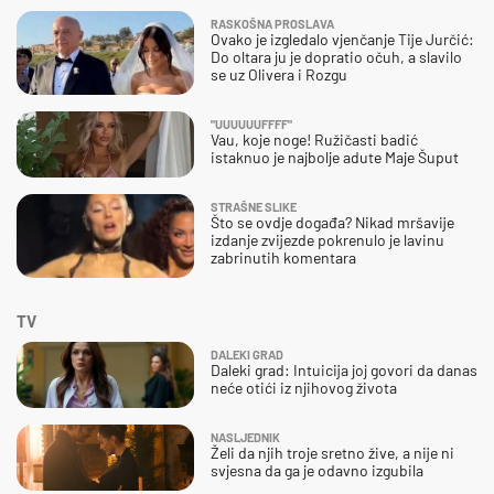
RASKOŠNA PROSLAVA
Ovako je izgledalo vjenčanje Tije Jurčić:
Do oltara ju je dopratio očuh, a slavilo
se uz Olivera i Rozgu
"UUUUUUFFFF"
Vau, koje noge! Ružičasti badić
istaknuo je najbolje adute Maje Šuput
STRAŠNE SLIKE
Što se ovdje događa? Nikad mršavije
izdanje zvijezde pokrenulo je lavinu
zabrinutih komentara
TV
DALEKI GRAD
Daleki grad: Intuicija joj govori da danas
neće otići iz njihovog života
NASLJEDNIK
Želi da njih troje sretno žive, a nije ni
svjesna da ga je odavno izgubila