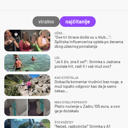
viralno
najčitanije
UŽAS…
"Ove tri štrace došle su u klub…":
Splitska influencerica oplela po ženama
zbog užasnog ponašanja
LOL
"Je li živ, zna li se?": Snimka s Jadrana
postala hit, radi li i vaš muž ovo?
KAO IZ PIŠTOLJA
Dobacila komentar trudnici bez noge, a
muž ispalio odgovor kao da je samo
čekao…
NISU STIGLI POPRAVITI
Platio noćenje u Zadru 105 eura, a ovo
ga je dočekalo
ŠTO KAŽETE?
"Nećeš, razbojniče!" Snimka s A1