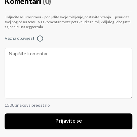
Komentari
(0)
Uključite se u raspravu – podijelite svoje mišljenje, postavite pitanja ili ponudite
svoj pogled na temu. Vaš komentar može potaknuti zanimljiv dijalog i obogatiti
zajednicu našeg portala.
Važna obavijest
!
1500 znakova preostalo
Prijavite se