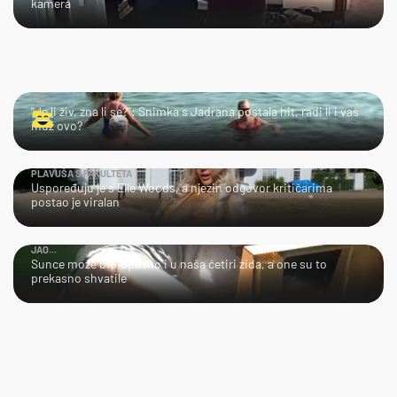
kamera
LOL
"Je li živ, zna li se?": Snimka s Jadrana postala hit, radi li i vaš
muž ovo?
PLAVUŠA S FAKULTETA
Uspoređuju je s Elle Woods, a njezin odgovor kritičarima
postao je viralan
JAO...
Sunce može biti opasno i u naša četiri zida, a one su to
prekasno shvatile