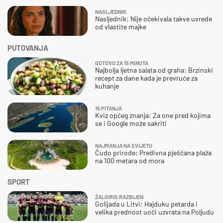
NASLJEDNIK
Nasljednik: Nije očekivala takve uvrede
od vlastite majke
PUTOVANJA
GOTOVO ZA 15 MINUTA
Najbolja ljetna salata od graha: Brzinski
recept za dane kada je prevruće za
kuhanje
15 PITANJA
Kviz općeg znanja: Za one pred kojima
se i Google može sakriti
NAJMANJA NA SVIJETU
Čudo prirode: Predivna pješčana plaža
na 100 metara od mora
SPORT
ŽALGIRIS RAZBIJEN
Golijada u Litvi: Hajduku petarda i
velika prednost uoči uzvrata na Poljudu