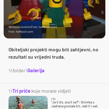
Obiteljski kostimi (Foto: huffpost.com)
Foto: huffpost.com
Obiteljski projekti mogu biti zahtjevni, no
rezultati su vrijedni truda.
Galerija
17
\\
Tri priče
koje morate vidjeti
LOL
"Je li živ, zna li se?": Snimka s
Jadrana postala hit, radi li i vaš