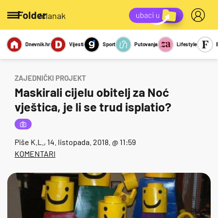
/članak
Dnevnik.hr
Vijesti
Sport
Putovanja
Lifestyle
Viralno
Miks
Kviz
Report
Sexy
ZAJEDNIČKI PROJEKT
Maskirali cijelu obitelj za Noć
vještica, je li se trud isplatio?
Piše
K.L.
, 14. listopada. 2018. @ 11:59
KOMENTARI