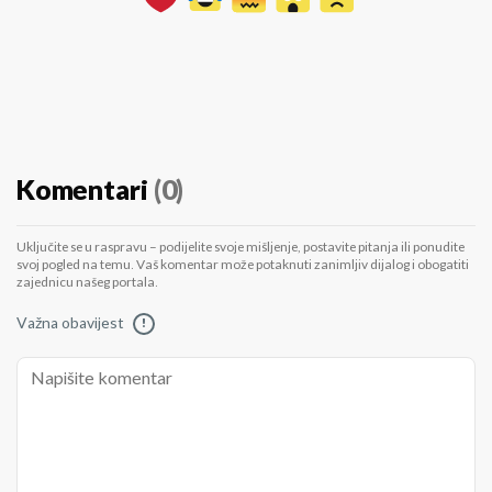
Komentari
(0)
Uključite se u raspravu – podijelite svoje mišljenje, postavite pitanja ili ponudite
svoj pogled na temu. Vaš komentar može potaknuti zanimljiv dijalog i obogatiti
zajednicu našeg portala.
Važna obavijest
!