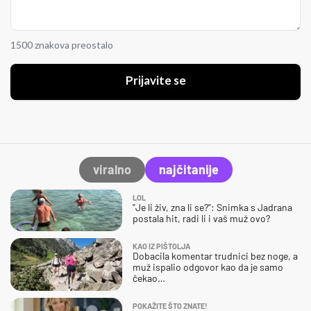
1500 znakova preostalo
Prijavite se
viralno
najčitanije
LOL
"Je li živ, zna li se?": Snimka s Jadrana
postala hit, radi li i vaš muž ovo?
KAO IZ PIŠTOLJA
Dobacila komentar trudnici bez noge, a
muž ispalio odgovor kao da je samo
čekao…
POKAŽITE ŠTO ZNATE!