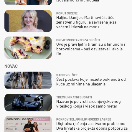
POPUT SIRENE
Haljina Danijele Martinović ističe
ženstvenu figuru, a savršena je za
večernji izlazak na moru
PREJEDNOSTAVNO ZA SLOŽITI
Ovo je pravi ljetni tiramisu s limunom i
borovnicama – baš osvježava i jako je
fin
NOVAC
SAM SVOJ ŠEF
Šest poslova koje možete pokrenuti od
kuće uz minimalna ulaganja
TREĆI UNIKATNI BUGATTI
Nazvan je po vrsti srednjovjekovnog
viteškog konja i visok samo metar
POKROVITELJ PHILIP MORRIS ZAGREB
Digitalna rješenja za stvarne probleme:
Dva hrvatska projekta dobila potporu za