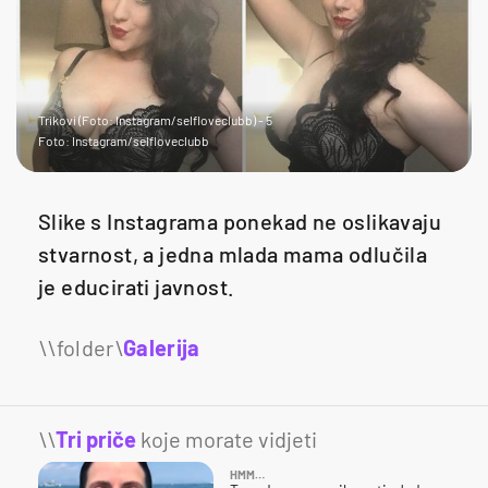
Trikovi (Foto: Instagram/selfloveclubb) - 5
Foto: Instagram/selfloveclubb
Slike s Instagrama ponekad ne oslikavaju
stvarnost, a jedna mlada mama odlučila
je educirati javnost.
Galerija
4
\\
Tri priče
koje morate vidjeti
HMM…