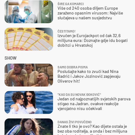
ŠIRE GA KOMARCI
Više od 240 osoba diljem Europe
zaraženo opasnim virusom: Najviše
slučajeva u našem susjedstvu
ČESTITAMO!
Izvučen je Eurojackpot od čak 32,6
milijuna eura: Doznajte gdje idu bogati
dobitci u Hrvatskoj
SHOW
SAMO DOBRA PISMA
Poslušajte kako to zvuči kad Nina
Badrić i Jakov Jozinović zapjevaju
Oliverov hit!
"KAO DA SU NOVAK ĐOKOVIĆ"
Jedan od najpoznatijih svjetskih parova
stigao na Jadran, ovakve reakcije
vjerojatno nisu očekivali
DANAS ŽIVI POVUČENO
Znate li tko je ovo? Kao dijete ostala je
bez oba roditelja, a onda i bez milijuna