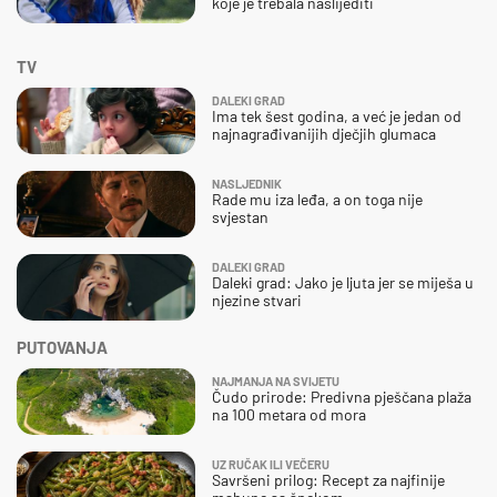
koje je trebala naslijediti
TV
DALEKI GRAD
Ima tek šest godina, a već je jedan od
najnagrađivanijih dječjih glumaca
NASLJEDNIK
Rade mu iza leđa, a on toga nije
svjestan
DALEKI GRAD
Daleki grad: Jako je ljuta jer se miješa u
njezine stvari
PUTOVANJA
NAJMANJA NA SVIJETU
Čudo prirode: Predivna pješčana plaža
na 100 metara od mora
UZ RUČAK ILI VEČERU
Savršeni prilog: Recept za najfinije