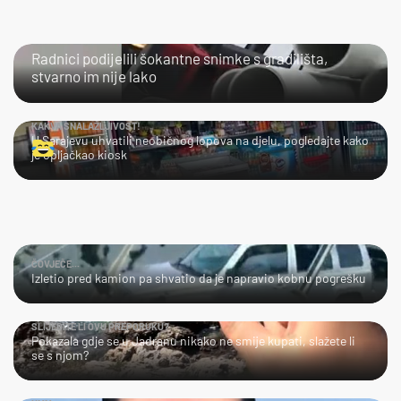
NIJE IM LAKO
Radnici podijelili šokantne snimke s gradilišta,
stvarno im nije lako
KAKVA SNALAŽLJIVOST!
U Sarajevu uhvatili neobičnog lopova na djelu, pogledajte kako
je opljačkao kiosk
ČOVJEČE...
Izletio pred kamion pa shvatio da je napravio kobnu pogrešku
SLIJEDITE LI OVU PREPORUKU?
Pokazala gdje se u Jadranu nikako ne smije kupati, slažete li
se s njom?