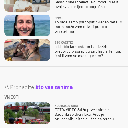
Samo pravi intelektualci mogu riješiti
ovaj kviz bez ijedne pogreške
HMM…
To rade samo psihopati: Jedan detalj s
mora može vam otkriti puno o
prijateljima
ŠTO KAŽETE?
Isključio komentare: Par iz Srbije
preporučio spravicu za plažu s Temua,
čini li vam se ovo sigurnim?
\\ Pronađite
što vas zanima
VIJESTI
KOD BJELOVARA
FOTO/VIDEO Stižu prve snimke!
Sudarila se dva vlaka: Više je
ozlijeđenih, hitne službe na terenu