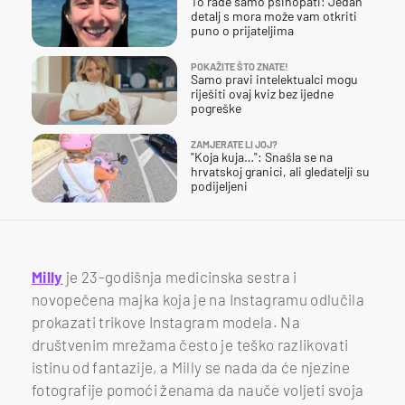
To rade samo psihopati: Jedan
detalj s mora može vam otkriti
puno o prijateljima
POKAŽITE ŠTO ZNATE!
Samo pravi intelektualci mogu
riješiti ovaj kviz bez ijedne
pogreške
ZAMJERATE LI JOJ?
"Koja kuja…": Snašla se na
hrvatskoj granici, ali gledatelji su
podijeljeni
Milly
je 23-godišnja medicinska sestra i
novopečena majka koja je na Instagramu odlučila
prokazati trikove Instagram modela. Na
društvenim mrežama često je teško razlikovati
istinu od fantazije, a Milly se nada da će njezine
fotografije pomoći ženama da nauče voljeti svoja