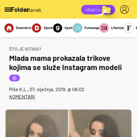
/članak
Dnevnik.hr
Vijesti
Sport
Putovanja
Lifestyle
Viralno
Miks
Kviz
Report
Sexy
ŠTO JE ISTINA?
Mlada mama prokazala trikove
kojima se služe Instagram modeli
Piše
K.L.
, 07. siječnja. 2019. @ 08:02
KOMENTARI