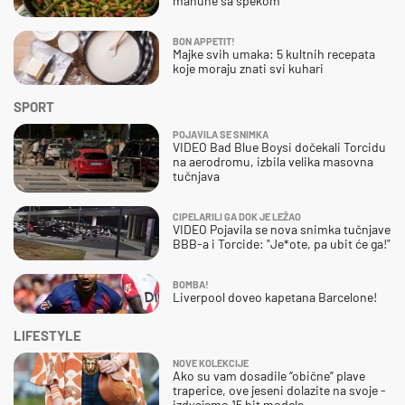
mahune sa špekom
BON APPETIT!
Majke svih umaka: 5 kultnih recepata
koje moraju znati svi kuhari
SPORT
POJAVILA SE SNIMKA
VIDEO Bad Blue Boysi dočekali Torcidu
na aerodromu, izbila velika masovna
tučnjava
CIPELARILI GA DOK JE LEŽAO
VIDEO Pojavila se nova snimka tučnjave
BBB-a i Torcide: "Je*ote, pa ubit će ga!"
BOMBA!
Liverpool doveo kapetana Barcelone!
LIFESTYLE
NOVE KOLEKCIJE
Ako su vam dosadile “obične” plave
traperice, ove jeseni dolazite na svoje -
izdvajamo 15 hit modela