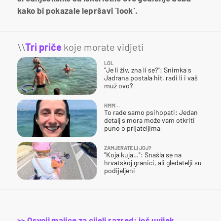
kako bi pokazale lepršavi `look`.
\\
Tri priče
koje morate vidjeti
LOL
"Je li živ, zna li se?": Snimka s
Jadrana postala hit, radi li i vaš
muž ovo?
HMM…
To rade samo psihopati: Jedan
detalj s mora može vam otkriti
puno o prijateljima
ZAMJERATE LI JOJ?
"Koja kuja…": Snašla se na
hrvatskoj granici, ali gledatelji su
podijeljeni
>> Osvoji majice za cijeli razred: još uvijek