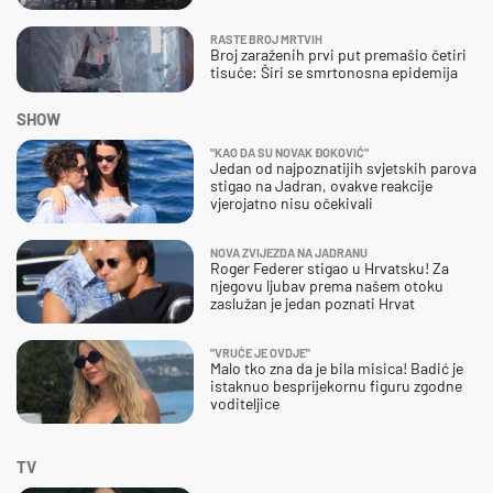
RASTE BROJ MRTVIH
Broj zaraženih prvi put premašio četiri
tisuće: Širi se smrtonosna epidemija
SHOW
"KAO DA SU NOVAK ĐOKOVIĆ"
Jedan od najpoznatijih svjetskih parova
stigao na Jadran, ovakve reakcije
vjerojatno nisu očekivali
NOVA ZVIJEZDA NA JADRANU
Roger Federer stigao u Hrvatsku! Za
njegovu ljubav prema našem otoku
zaslužan je jedan poznati Hrvat
"VRUĆE JE OVDJE"
Malo tko zna da je bila misica! Badić je
istaknuo besprijekornu figuru zgodne
voditeljice
TV