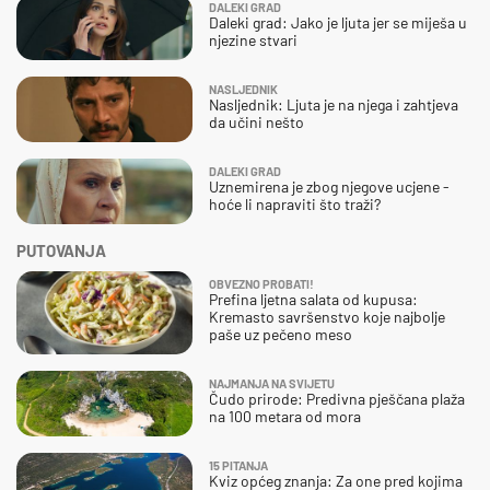
DALEKI GRAD
Daleki grad: Jako je ljuta jer se miješa u
njezine stvari
NASLJEDNIK
Nasljednik: Ljuta je na njega i zahtjeva
da učini nešto
DALEKI GRAD
Uznemirena je zbog njegove ucjene -
hoće li napraviti što traži?
PUTOVANJA
OBVEZNO PROBATI!
Prefina ljetna salata od kupusa:
Kremasto savršenstvo koje najbolje
paše uz pečeno meso
NAJMANJA NA SVIJETU
Čudo prirode: Predivna pješčana plaža
na 100 metara od mora
15 PITANJA
Kviz općeg znanja: Za one pred kojima