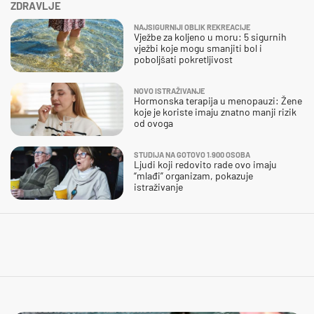
ZDRAVLJE
NAJSIGURNIJI OBLIK REKREACIJE
Vježbe za koljeno u moru: 5 sigurnih
vježbi koje mogu smanjiti bol i
poboljšati pokretljivost
NOVO ISTRAŽIVANJE
Hormonska terapija u menopauzi: Žene
koje je koriste imaju znatno manji rizik
od ovoga
STUDIJA NA GOTOVO 1.900 OSOBA
Ljudi koji redovito rade ovo imaju
“mlađi” organizam, pokazuje
istraživanje
SLIJEDITE LI OVU PREPORUKU?