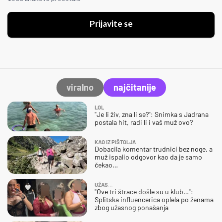
Prijavite se
viralno
najčitanije
LOL
"Je li živ, zna li se?": Snimka s Jadrana
postala hit, radi li i vaš muž ovo?
KAO IZ PIŠTOLJA
Dobacila komentar trudnici bez noge, a
muž ispalio odgovor kao da je samo
čekao…
UŽAS…
"Ove tri štrace došle su u klub…":
Splitska influencerica oplela po ženama
zbog užasnog ponašanja