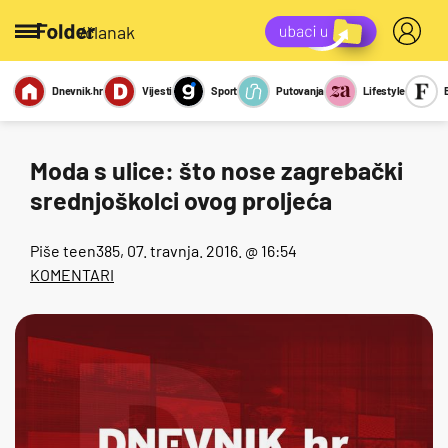
/članak
Dnevnik.hr
Vijesti
Sport
Putovanja
Lifestyle
Viralno
Miks
Kviz
Report
Sexy
Moda s ulice: što nose zagrebački
srednjoškolci ovog proljeća
Piše
teen385
, 07. travnja. 2016. @ 16:54
KOMENTARI