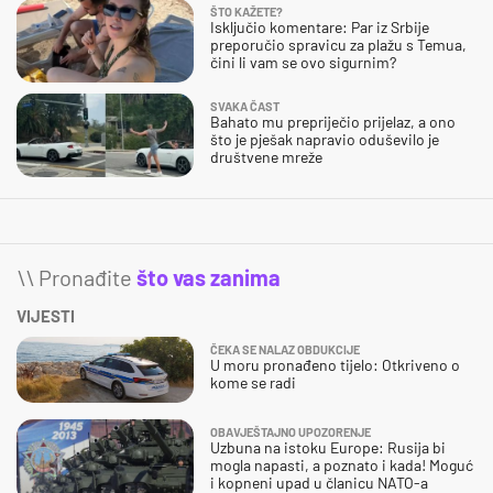
ŠTO KAŽETE?
Isključio komentare: Par iz Srbije
preporučio spravicu za plažu s Temua,
čini li vam se ovo sigurnim?
SVAKA ČAST
Bahato mu prepriječio prijelaz, a ono
što je pješak napravio oduševilo je
društvene mreže
\\ Pronađite
što vas zanima
VIJESTI
ČEKA SE NALAZ OBDUKCIJE
U moru pronađeno tijelo: Otkriveno o
kome se radi
OBAVJEŠTAJNO UPOZORENJE
Uzbuna na istoku Europe: Rusija bi
mogla napasti, a poznato i kada! Moguć
i kopneni upad u članicu NATO-a