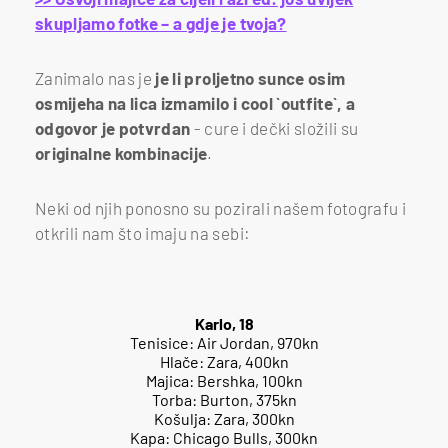
skupljamo fotke – a gdje je tvoja?
Zanimalo nas je
je li proljetno sunce osim
osmijeha na lica izmamilo i cool `outfite`, a
odgovor je potvrdan
- cure i dečki složili su
originalne kombinacije
.
Neki od njih ponosno su pozirali našem fotografu i
otkrili nam što imaju na sebi:
Karlo, 18
Tenisice: Air Jordan, 970kn
Hlače: Zara, 400kn
Majica: Bershka, 100kn
Torba: Burton, 375kn
Košulja: Zara, 300kn
Kapa: Chicago Bulls, 300kn