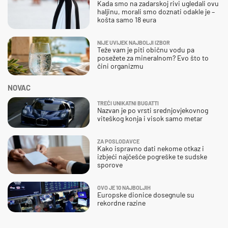
Kada smo na zadarskoj rivi ugledali ovu
haljinu, morali smo doznati odakle je –
košta samo 18 eura
NIJE UVIJEK NAJBOLJI IZBOR
Teže vam je piti običnu vodu pa
posežete za mineralnom? Evo što to
čini organizmu
NOVAC
TREĆI UNIKATNI BUGATTI
Nazvan je po vrsti srednjovjekovnog
viteškog konja i visok samo metar
ZA POSLODAVCE
Kako ispravno dati nekome otkaz i
izbjeći najčešće pogreške te sudske
sporove
OVO JE 10 NAJBOLJIH
Europske dionice dosegnule su
rekordne razine