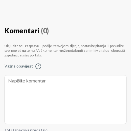
Komentari
(0)
Uključite se u raspravu – podijelite svoje mišljenje, postavite pitanja ili ponudite
svoj pogled na temu. Vaš komentar može potaknuti zanimljiv dijalog i obogatiti
zajednicu našeg portala.
Važna obavijest
!
1500 znakova preostalo