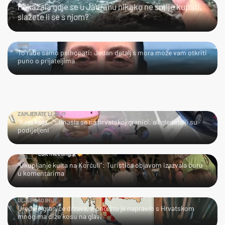
Pokazala gdje se u Jadranu nikako ne smije kupati,
slažete li se s njom?
HMM…
To rade samo psihopati: Jedan detalj s mora može vam otkriti
puno o prijateljima
ZAMJERATE LI JOJ?
"Koja kuja…": Snašla se na hrvatskoj granici, ali gledatelji su
podijeljeni
JAO…
"Okupljanje kulta na Korčuli": Turistica objavom izazvala buru
u komentarima
ULJEPŠAO IH JE
Uređuje granice država, a ono što je napravio s Hrvatskom
mnogima diže kosu na glavi