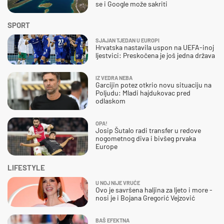
se i Google može sakriti
SPORT
SJAJAN TJEDAN U EUROPI
Hrvatska nastavila uspon na UEFA-inoj
ljestvici: Preskočena je još jedna država
IZ VEDRA NEBA
Garcijin potez otkrio novu situaciju na
Poljudu: Mladi hajdukovac pred
odlaskom
OPA!
Josip Šutalo radi transfer u redove
nogometnog diva i bivšeg prvaka
Europe
LIFESTYLE
U NOJ NIJE VRUĆE
Ovo je savršena haljina za ljeto i more -
nosi je i Bojana Gregorić Vejzović
BAŠ EFEKTNA