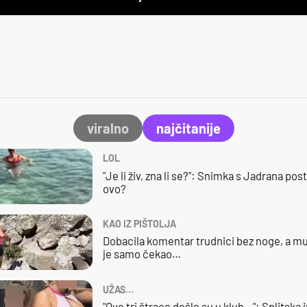
viralno
najčitanije
LOL
"Je li živ, zna li se?": Snimka s Jadrana posta
ovo?
KAO IZ PIŠTOLJA
Dobacila komentar trudnici bez noge, a mu
je samo čekao…
UŽAS…
"Ove tri štrace došle su u klub…": Splitska 