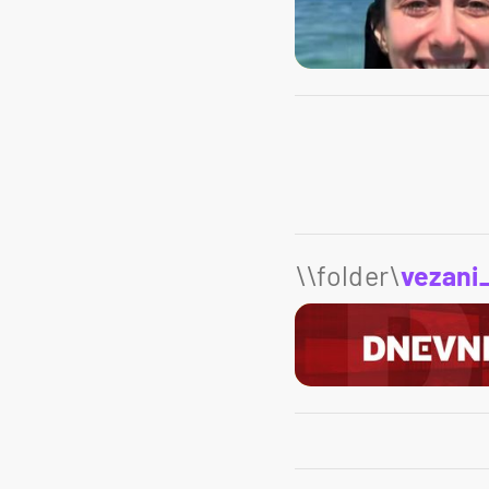
\\folder\
vezani