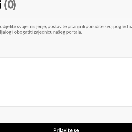
i
(0)
odijelite svoje mišljenje, postavite pitanja ili ponudite svoj pogle
jalog i obogatiti zajednicu našeg portala.
Prijavite se