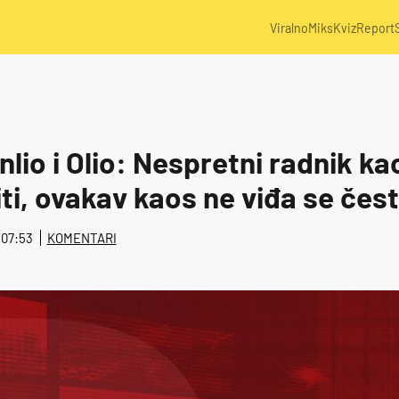
Viralno
Miks
Kviz
Report
lio i Olio: Nespretni radnik ka
ti, ovakav kaos ne viđa se čes
@ 07:53
KOMENTARI