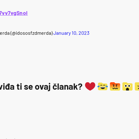
/7vv7vgSnoI
merda (@idososfzdmerda)
January 10, 2023
viđa ti se ovaj članak?