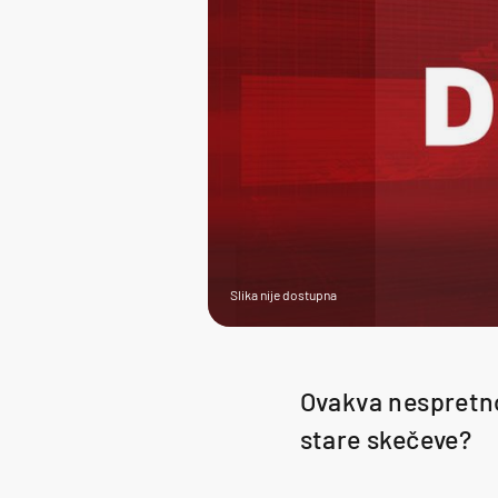
Slika nije dostupna
Ovakva nespretno
stare skečeve?