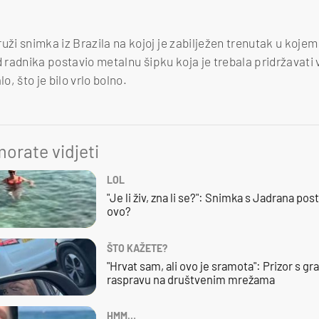
i snimka iz Brazila na kojoj je zabilježen trenutak u kojem 
d radnika postavio metalnu šipku koja je trebala pridržavati 
o, što je bilo vrlo bolno.
orate vidjeti
LOL
"Je li živ, zna li se?": Snimka s Jadrana posta
ovo?
ŠTO KAŽETE?
"Hrvat sam, ali ovo je sramota": Prizor s g
raspravu na društvenim mrežama
HMM…