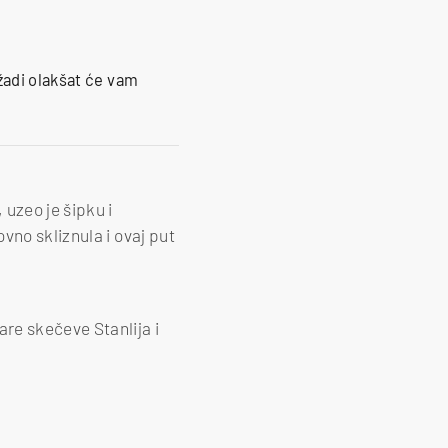
žadi olakšat će vam
uzeo je šipku i
vno skliznula i ovaj put
re skečeve Stanlija i