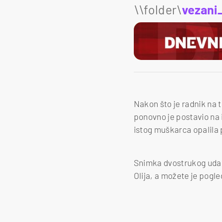
\\folder\
vezani
Nakon što je radnik na 
ponovno je postavio na 
istog muškarca opalila p
Snimka dvostrukog udarc
Olija, a možete je pogle