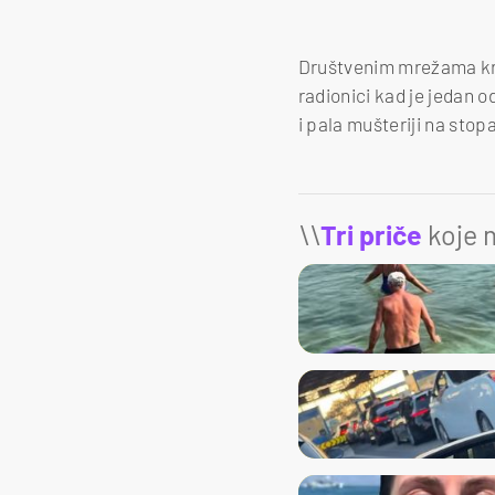
Društvenim mrežama kruž
radionici kad je jedan o
i pala mušteriji na stopal
\\
Tri priče
koje m