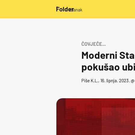
/članak
ČOVJEČE...
Moderni Stan
pokušao ubi
Piše
K.L.
, 16. lipnja. 2023. 