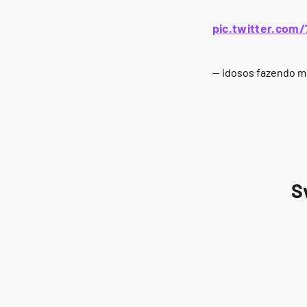
pic.twitter.com
— idosos fazendo 
S