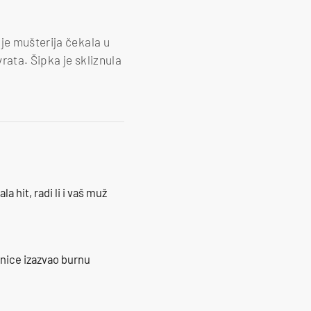
je mušterija čekala u
vrata. Šipka je skliznula
la hit, radi li i vaš muž
ranice izazvao burnu