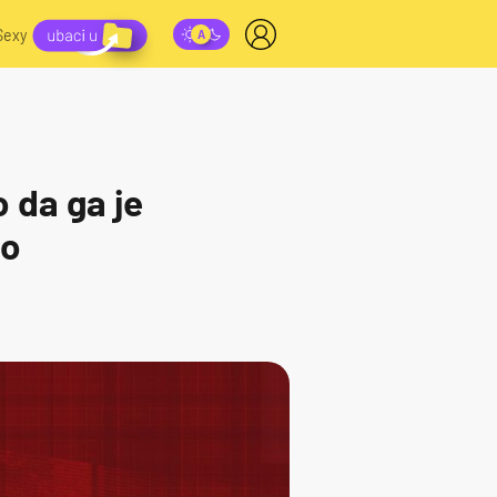
Sexy
o da ga je
to