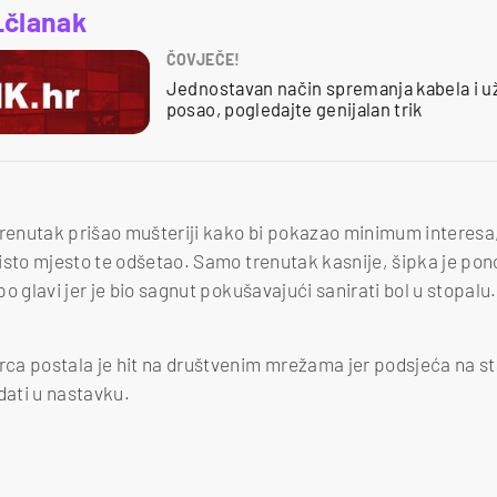
_članak
ČOVJEČE!
Jednostavan način spremanja kabela i u
posao, pogledajte genijalan trik
trenutak prišao mušteriji kako bi pokazao minimum interesa, 
isto mjesto te odšetao. Samo trenutak kasnije, šipka je pono
o glavi jer je bio sagnut pokušavajući sanirati bol u stopalu.
a postala je hit na društvenim mrežama jer podsjeća na sta
dati u nastavku.