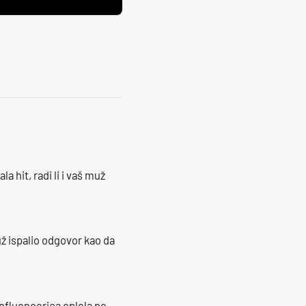
la hit, radi li i vaš muž
ž ispalio odgovor kao da
influencerica oplela po