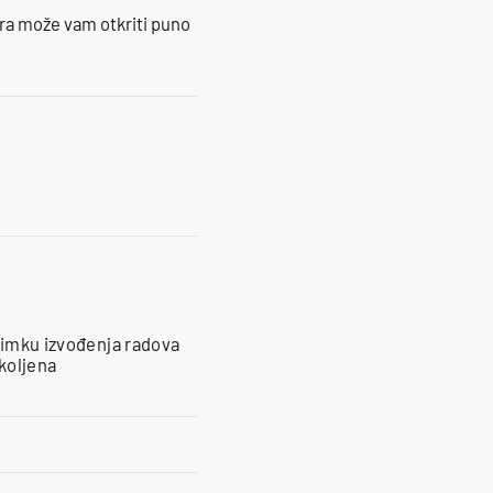
ra može vam otkriti puno
snimku izvođenja radova
koljena