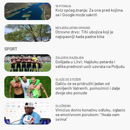
15 PITANJA
Kviz općeg znanja: Za one pred kojima
se i Google može sakriti
NEVJEROJATNO OPASNO
Otrovno drvo: Tihi ubojica koji je
najopasniji kada padne kiša
SPORT
ŽALGIRIS RAZBIJEN
Golijada u Litvi: Hajduku petarda i
velika prednost uoči uzvrata na Poljudu
SLAŽE SE STOŽER
Daliću će se pridružiti jedan od
omiljenih Vatrenih, pomoćnici i dalje
dvoje oko ponude
SLUŽBENO
Vinicius donio konačnu odluku, oglasio
se emotivnom porukom: "Hvala vam
svima"