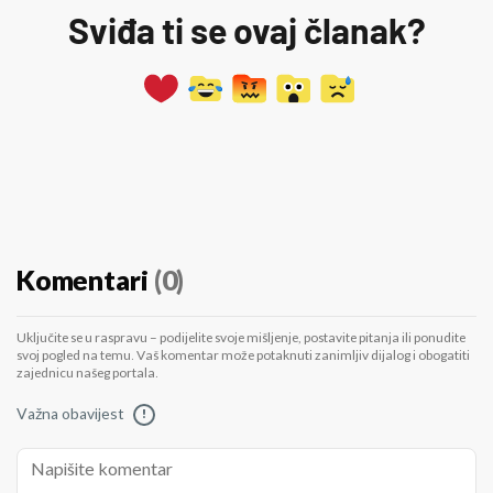
Sviđa ti se ovaj članak?
Komentari
(0)
Uključite se u raspravu – podijelite svoje mišljenje, postavite pitanja ili ponudite
svoj pogled na temu. Vaš komentar može potaknuti zanimljiv dijalog i obogatiti
zajednicu našeg portala.
Važna obavijest
!