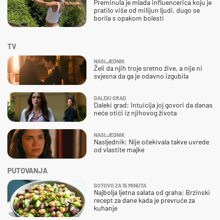
Preminula je mlada influencerica koju je
pratilo više od milijun ljudi, dugo se
borila s opakom bolesti
TV
NASLJEDNIK
Želi da njih troje sretno žive, a nije ni
svjesna da ga je odavno izgubila
DALEKI GRAD
Daleki grad: Intuicija joj govori da danas
neće otići iz njihovog života
NASLJEDNIK
Nasljednik: Nije očekivala takve uvrede
od vlastite majke
PUTOVANJA
GOTOVO ZA 15 MINUTA
Najbolja ljetna salata od graha: Brzinski
recept za dane kada je prevruće za
kuhanje