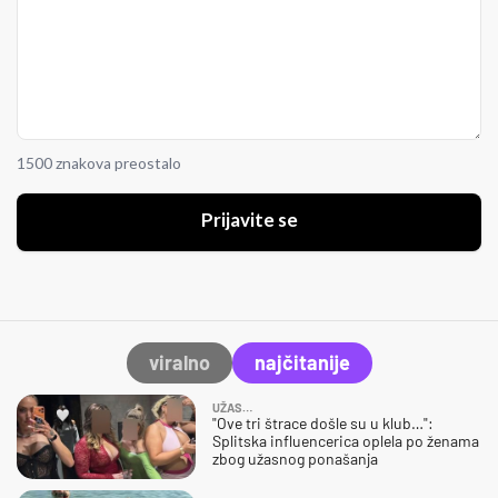
1500 znakova preostalo
Prijavite se
viralno
najčitanije
UŽAS…
"Ove tri štrace došle su u klub…":
Splitska influencerica oplela po ženama
zbog užasnog ponašanja