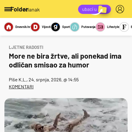
/članak
Dnevnik.hr
Vijesti
Sport
Putovanja
Lifestyle
Viralno
Miks
Kviz
Report
Sexy
LJETNE RADOSTI
More ne bira žrtve, ali ponekad ima
odličan smisao za humor
Piše
K.L.
, 24. srpnja. 2026. @ 14:55
KOMENTARI