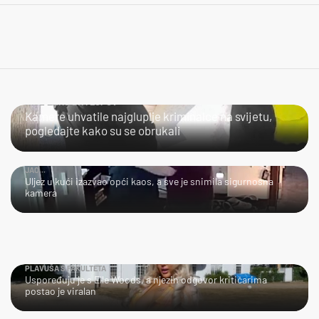
NIJE LAKO BITI LOPOV
Kamere uhvatile najgluplje kriminalce na svijetu,
pogledajte kako su se obrukali
JAO...
Uljez u kući izazvao opći kaos, a sve je snimila sigurnosna
kamera
PLAVUŠA S FAKULTETA
Uspoređuju je s Elle Woods, a njezin odgovor kritičarima
postao je viralan