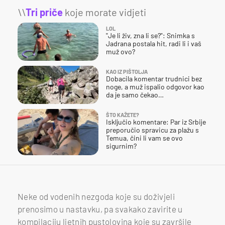
\\
Tri priče
koje morate vidjeti
LOL
"Je li živ, zna li se?": Snimka s
Jadrana postala hit, radi li i vaš
muž ovo?
KAO IZ PIŠTOLJA
Dobacila komentar trudnici bez
noge, a muž ispalio odgovor kao
da je samo čekao…
ŠTO KAŽETE?
Isključio komentare: Par iz Srbije
preporučio spravicu za plažu s
Temua, čini li vam se ovo
sigurnim?
Neke od vodenih nezgoda koje su doživjeli
prenosimo u nastavku, pa svakako zavirite u
kompilaciju ljetnih pustolovina koje su završile