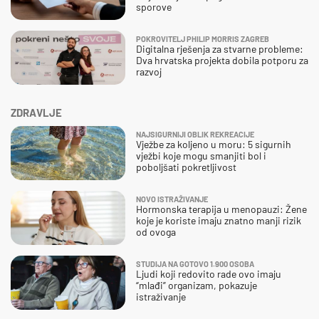
sporove
POKROVITELJ PHILIP MORRIS ZAGREB
Digitalna rješenja za stvarne probleme:
Dva hrvatska projekta dobila potporu za
razvoj
ZDRAVLJE
NAJSIGURNIJI OBLIK REKREACIJE
Vježbe za koljeno u moru: 5 sigurnih
vježbi koje mogu smanjiti bol i
poboljšati pokretljivost
NOVO ISTRAŽIVANJE
Hormonska terapija u menopauzi: Žene
koje je koriste imaju znatno manji rizik
od ovoga
STUDIJA NA GOTOVO 1.900 OSOBA
Ljudi koji redovito rade ovo imaju
“mlađi” organizam, pokazuje
istraživanje