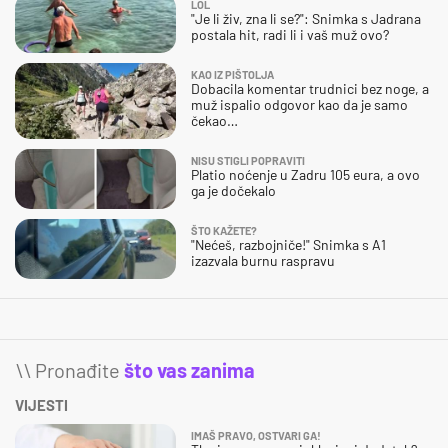
LOL
"Je li živ, zna li se?": Snimka s Jadrana
postala hit, radi li i vaš muž ovo?
KAO IZ PIŠTOLJA
Dobacila komentar trudnici bez noge, a
muž ispalio odgovor kao da je samo
čekao…
NISU STIGLI POPRAVITI
Platio noćenje u Zadru 105 eura, a ovo
ga je dočekalo
ŠTO KAŽETE?
"Nećeš, razbojniče!" Snimka s A1
izazvala burnu raspravu
\\ Pronađite
što vas zanima
VIJESTI
IMAŠ PRAVO, OSTVARI GA!