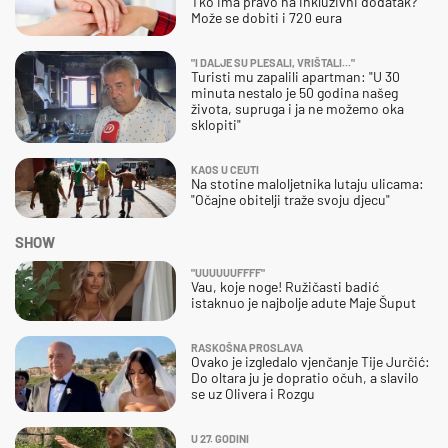
Tko ima pravo na inkluzivni dodatak?
Može se dobiti i 720 eura
"I DALJE SU PLESALI, VRIŠTALI..."
Turisti mu zapalili apartman: "U 30
minuta nestalo je 50 godina našeg
života, supruga i ja ne možemo oka
sklopiti"
KAOS U CEUTI
Na stotine maloljetnika lutaju ulicama:
"Očajne obitelji traže svoju djecu"
SHOW
"UUUUUUFFFF"
Vau, koje noge! Ružičasti badić
istaknuo je najbolje adute Maje Šuput
RASKOŠNA PROSLAVA
Ovako je izgledalo vjenčanje Tije Jurčić:
Do oltara ju je dopratio očuh, a slavilo
se uz Olivera i Rozgu
U 27. GODINI