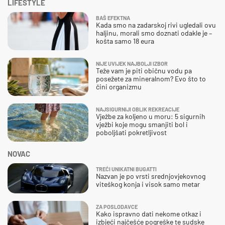
LIFESTYLE
BAŠ EFEKTNA
Kada smo na zadarskoj rivi ugledali ovu
haljinu, morali smo doznati odakle je –
košta samo 18 eura
NIJE UVIJEK NAJBOLJI IZBOR
Teže vam je piti običnu vodu pa
posežete za mineralnom? Evo što to
čini organizmu
NAJSIGURNIJI OBLIK REKREACIJE
Vježbe za koljeno u moru: 5 sigurnih
vježbi koje mogu smanjiti bol i
poboljšati pokretljivost
NOVAC
TREĆI UNIKATNI BUGATTI
Nazvan je po vrsti srednjovjekovnog
viteškog konja i visok samo metar
ZA POSLODAVCE
Kako ispravno dati nekome otkaz i
izbjeći najčešće pogreške te sudske