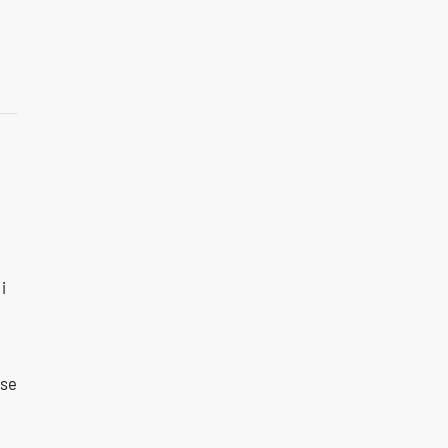
i
 se