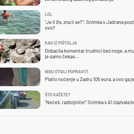
LOL
"Je li živ, zna li se?": Snimka s Jadrana posta
ovo?
KAO IZ PIŠTOLJA
Dobacila komentar trudnici bez noge, a mu
je samo čekao…
NISU STIGLI POPRAVITI
Platio noćenje u Zadru 105 eura, a ovo ga 
ŠTO KAŽETE?
"Nećeš, razbojniče!" Snimka s A1 izazvala 