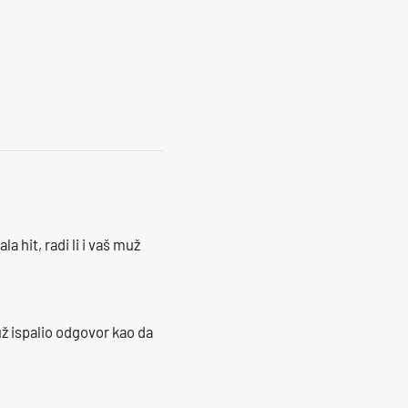
18
la hit, radi li i vaš muž
ž ispalio odgovor kao da