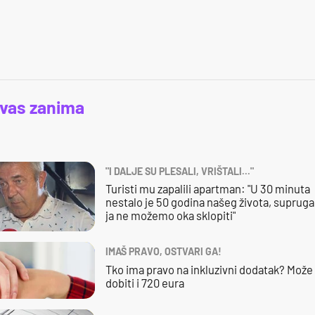
 vas zanima
"I DALJE SU PLESALI, VRIŠTALI..."
Turisti mu zapalili apartman: "U 30 minuta
nestalo je 50 godina našeg života, supruga 
ja ne možemo oka sklopiti"
IMAŠ PRAVO, OSTVARI GA!
Tko ima pravo na inkluzivni dodatak? Može
dobiti i 720 eura