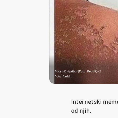
Početnički pribor (Foto: Reddit) - 2
Foto: Reddit
Internetski meme
od njih.