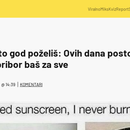
Viralno
Miks
Kviz
Report
to god poželiš: Ovih dana posto
ribor baš za sve
8. @ 14:39
KOMENTARI