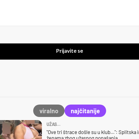
Prijavite se
viralno
najčitanije
UŽAS…
"Ove tri štrace došle su u klub…": Splitska 
ženama zbog užasnog ponašanja