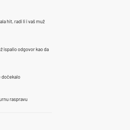
la hit, radi li i vaš muž
ž ispalio odgovor kao da
je dočekalo
burnu raspravu