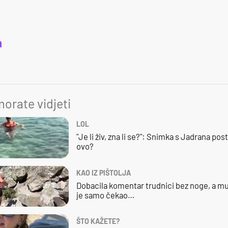
a
orate vidjeti
LOL
"Je li živ, zna li se?": Snimka s Jadrana posta
ovo?
KAO IZ PIŠTOLJA
Dobacila komentar trudnici bez noge, a mu
je samo čekao…
ŠTO KAŽETE?