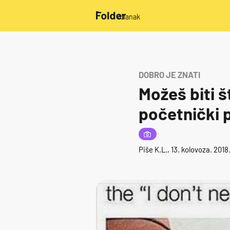
/članak
DOBRO JE ZNATI
Možeš biti š
početnički p
Piše
K.L.
, 13. kolovoza. 201