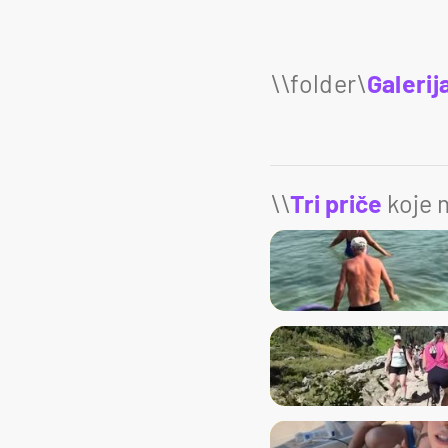
Galerij
\\
Tri priče
koje m