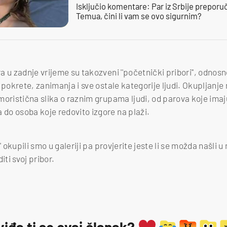
Isključio komentare: Par iz Srbije preporuč
Temua, čini li vam se ovo sigurnim?
 u zadnje vrijeme su takozveni ''početnički pribori'', odnos
 pokrete, zanimanja i sve ostale kategorije ljudi. Okupljanje 
moristična slika o raznim grupama ljudi, od parova koje imaj
do osoba koje redovito izgore na plaži.
' okupili smo u galeriji pa provjerite jeste li se možda našli u 
ti svoj pribor.
viđa ti se ovaj članak?