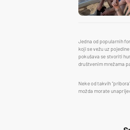
Jedna od popularnih fora
koji se vežu uz pojedine
pokušava se stvoriti hu
društvenim mrežama pa 
Neke od takvih ''pribora'
možda morate unaprijedi
S