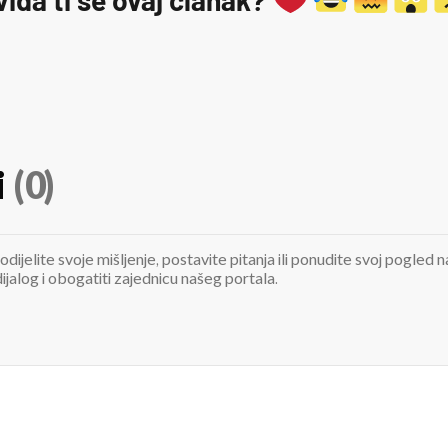
i
(0)
odijelite svoje mišljenje, postavite pitanja ili ponudite svoj pogle
jalog i obogatiti zajednicu našeg portala.