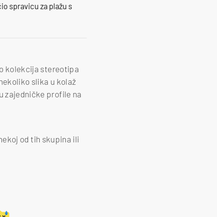
io spravicu za plažu s
no kolekcija stereotipa
nekoliko slika u kolaž
u zajedničke profile na
nekoj od tih skupina ili