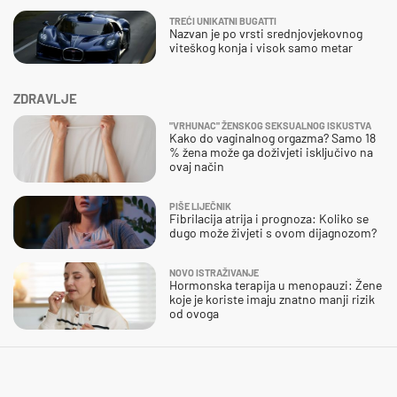
TREĆI UNIKATNI BUGATTI
Nazvan je po vrsti srednjovjekovnog
viteškog konja i visok samo metar
ZDRAVLJE
"VRHUNAC" ŽENSKOG SEKSUALNOG ISKUSTVA
Kako do vaginalnog orgazma? Samo 18
% žena može ga doživjeti isključivo na
ovaj način
PIŠE LIJEČNIK
Fibrilacija atrija i prognoza: Koliko se
dugo može živjeti s ovom dijagnozom?
NOVO ISTRAŽIVANJE
Hormonska terapija u menopauzi: Žene
koje je koriste imaju znatno manji rizik
od ovoga