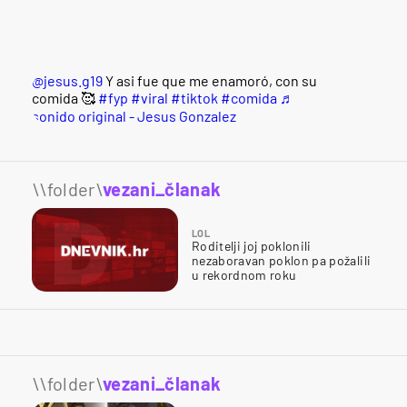
@jesus.g19
Y asi fue que me enamoró, con su
comida 🥰
#fyp
#viral
#tiktok
#comida
♬
sonido original - Jesus Gonzalez
\\folder\
vezani_članak
LOL
Roditelji joj poklonili
nezaboravan poklon pa požalili
u rekordnom roku
\\folder\
vezani_članak