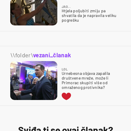
JAO...
Htjela poljubiti zmiju pa
shvatila da je napravila veliku
pogrešku
\\folder\
vezani_članak
LOL
Urnebesna objava zapalila
društvene mreže, može li
Primorac skupiti više od
omraženog protivnika?
Sviđa ti se ovaj članak?