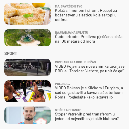
MA, SAVRŠENSTVO!
Kolač s limunom i sirom: Recept za
božanstvenu slasticu koja se topi u
ustima
NAJMANJA NA SVIJETU
Čudo prirode: Predivna pješčana plaža
na 100 metara od mora
SPORT
CIPELARILI GA DOK JE LEŽAO
VIDEO Pojavila se nova snimka tučnjave
BBB-a i Torcide: "Je*ote, pa ubit će ga!"
POLJACI...
VIDEO Boksao je s Kličkom i Furyjem, a
sad su ga stavili u kavez sa šestoricom
Roma! Pogledajte kako je završilo
STIŽE KAPETANU?
Stoper Vatrenih pred transferom u
jedan od najvećih svjetskih klubova?