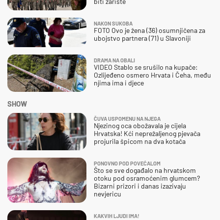
biti žarište
NAKON SUKOBA
FOTO Ovo je žena (36) osumnjičena za
ubojstvo partnera (71) u Slavoniji
DRAMA NA OBALI
VIDEO Stablo se srušilo na kupače:
Ozlijeđeno osmero Hrvata i Čeha, među
njima ima i djece
SHOW
ČUVA USPOMENU NA NJEGA
Njezinog oca obožavala je cijela
Hrvatska! Kći neprežaljenog pjevača
projurila špicom na dva kotača
PONOVNO POD POVEĆALOM
Što se sve događalo na hrvatskom
otoku pod osramoćenim glumcem?
Bizarni prizori i danas izazivaju
nevjericu
KAKVIH LJUDI IMA!