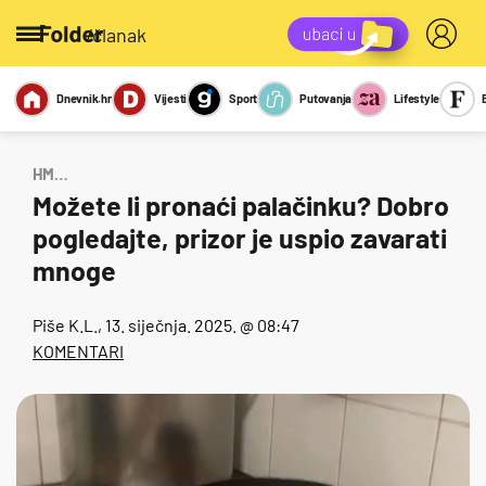
/članak
Dnevnik.hr
Vijesti
Sport
Putovanja
Lifestyle
Viralno
Miks
Kviz
Report
Sexy
HM…
Možete li pronaći palačinku? Dobro
pogledajte, prizor je uspio zavarati
mnoge
Piše
K.L.
, 13. siječnja. 2025. @ 08:47
KOMENTARI