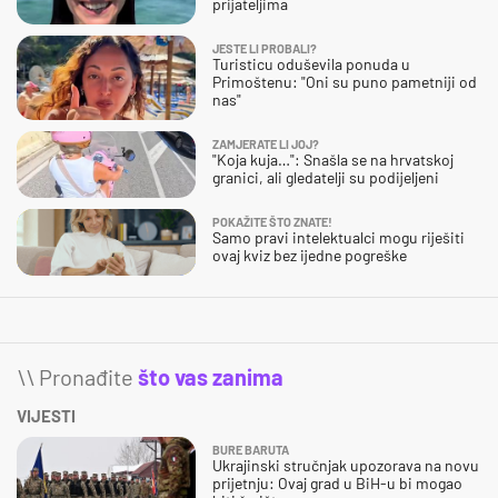
prijateljima
JESTE LI PROBALI?
Turisticu oduševila ponuda u
Primoštenu: "Oni su puno pametniji od
nas"
ZAMJERATE LI JOJ?
"Koja kuja…": Snašla se na hrvatskoj
granici, ali gledatelji su podijeljeni
POKAŽITE ŠTO ZNATE!
Samo pravi intelektualci mogu riješiti
ovaj kviz bez ijedne pogreške
\\ Pronađite
što vas zanima
VIJESTI
BURE BARUTA
Ukrajinski stručnjak upozorava na novu
prijetnju: Ovaj grad u BiH-u bi mogao