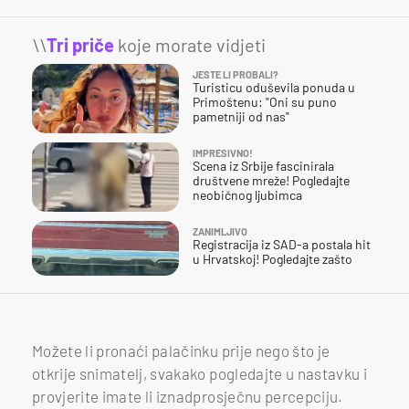
\\
Tri priče
koje morate vidjeti
JESTE LI PROBALI?
Turisticu oduševila ponuda u
Primoštenu: "Oni su puno
pametniji od nas"
IMPRESIVNO!
Scena iz Srbije fascinirala
društvene mreže! Pogledajte
neobičnog ljubimca
ZANIMLJIVO
Registracija iz SAD-a postala hit
u Hrvatskoj! Pogledajte zašto
Možete li pronaći palačinku prije nego što je
otkrije snimatelj, svakako pogledajte u nastavku i
provjerite imate li iznadprosječnu percepciju.