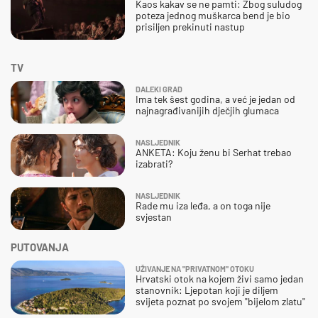
Kaos kakav se ne pamti: Zbog suludog
poteza jednog muškarca bend je bio
prisiljen prekinuti nastup
TV
DALEKI GRAD
Ima tek šest godina, a već je jedan od
najnagrađivanijih dječjih glumaca
NASLJEDNIK
ANKETA: Koju ženu bi Serhat trebao
izabrati?
NASLJEDNIK
Rade mu iza leđa, a on toga nije
svjestan
PUTOVANJA
UŽIVANJE NA "PRIVATNOM" OTOKU
Hrvatski otok na kojem živi samo jedan
stanovnik: Ljepotan koji je diljem
svijeta poznat po svojem "bijelom zlatu"