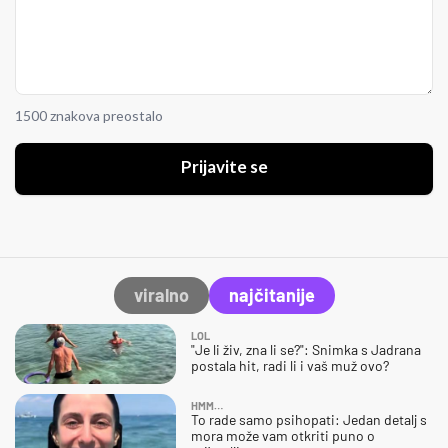
1500 znakova preostalo
Prijavite se
viralno
najčitanije
LOL
"Je li živ, zna li se?": Snimka s Jadrana
postala hit, radi li i vaš muž ovo?
HMM…
To rade samo psihopati: Jedan detalj s
mora može vam otkriti puno o