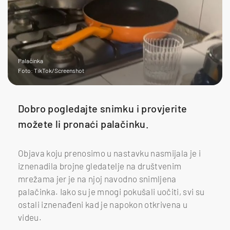
Palačinka
Foto: TikTok/Screenshot
Dobro pogledajte snimku i provjerite
možete li pronaći palačinku.
Objava koju prenosimo u nastavku nasmijala je i
iznenadila brojne gledatelje na društvenim
mrežama jer je na njoj navodno snimljena
palačinka. Iako su je mnogi pokušali uočiti, svi su
ostali iznenađeni kad je napokon otkrivena u
videu.