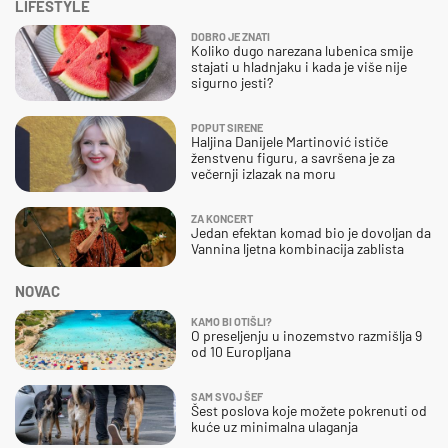
LIFESTYLE
DOBRO JE ZNATI
Koliko dugo narezana lubenica smije
stajati u hladnjaku i kada je više nije
sigurno jesti?
POPUT SIRENE
Haljina Danijele Martinović ističe
ženstvenu figuru, a savršena je za
večernji izlazak na moru
ZA KONCERT
Jedan efektan komad bio je dovoljan da
Vannina ljetna kombinacija zablista
NOVAC
KAMO BI OTIŠLI?
O preseljenju u inozemstvo razmišlja 9
od 10 Europljana
SAM SVOJ ŠEF
Šest poslova koje možete pokrenuti od
kuće uz minimalna ulaganja