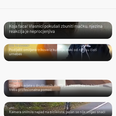
LOL
Koja faca! Vlasnici pokušali zbuniti mačku, njezina
reakcija je neprocjenjiva
ŠTO TO IZVODE?
Podijelili omiljene trikove iz kuhinje, neki od njih su čisti
urnebes
URADI SAM?
Slijedili savjete s društvenih mreža pa shvatili da im hitno
treba profesionalna pomoć
JAO...
Kamera snimila napad na biciklista, jadan se nije stigao snaći